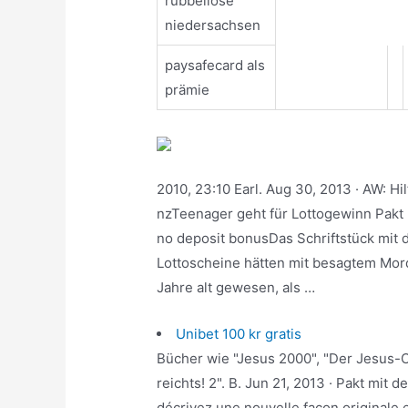
rubbellose
niedersachsen
paysafecard als
prämie
2010, 23:10 Earl. Aug 30, 2013 · AW: Hi
nzTeenager geht für Lottogewinn Pakt 
no deposit bonusDas Schriftstück mit
Lottoscheine hätten mit besagtem Mord
Jahre alt gewesen, als …
Unibet 100 kr gratis
Bücher wie "Jesus 2000", "Der Jesus-Cod
reichts! 2". B. Jun 21, 2013 · Pakt mit 
décrivez une nouvelle façon originale e