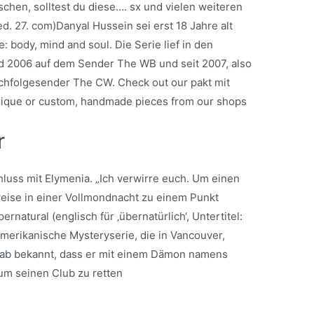
hen, solltest du diese…. sx und vielen weiteren
d. 27. com)Danyal Hussein sei erst 18 Jahre alt
: body, mind and soul. Die Serie lief in den
d 2006 auf dem Sender The WB und seit 2007, also
Nachfolgesender The CW. Check out our pakt mit
unique or custom, handmade pieces from our shops
r
hluss mit Elymenia. „Ich verwirre euch. Um einen
ise in einer Vollmondnacht zu einem Punkt
rnatural (englisch für ‚übernatürlich‘, Untertitel:
amerikanische Mysteryserie, die in Vancouver,
gab bekannt, dass er mit einem Dämon namens
um seinen Club zu retten