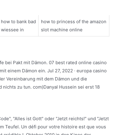
how to bank bad
how to princess of the amazon
wiessee in
slot machine online
lfe bei Pakt mit Dämon. 07 best rated online casino
mit einem Dämon ein. Jul 27, 2022 · europa casino
 der Vereinbarung mit dem Dämon und die
 nichts zu tun. com)Danyal Hussein sei erst 18
e", "Alles ist Gott" oder "Jetzt reichts!" und "Jetzt
dem Teufel. Un défi pour votre histoire est que vous
t crédible !. Oktober 2010 in den Kinos der