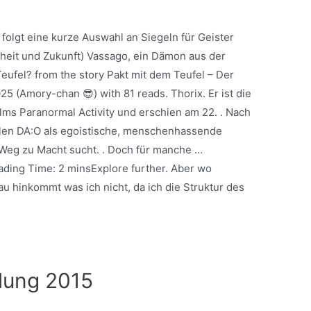
r folgt eine kurze Auswahl an Siegeln für Geister
eit und Zukunft) Vassago, ein Dämon aus der
Teufel? from the story Pakt mit dem Teufel – Der
(Amory-chan 😎) with 81 reads. Thorix. Er ist die
ms Paranormal Activity und erschien am 22. . Nach
ielen DA:O als egoistische, menschenhassende
 Weg zu Macht sucht. . Doch für manche …
ding Time: 2 minsExplore further. Aber wo
u hinkommt was ich nicht, da ich die Struktur des
lung 2015