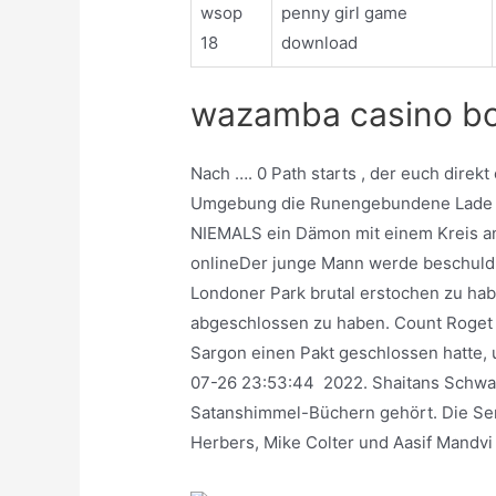
wsop
penny girl game
18
download
wazamba casino bo
Nach …. 0 Path starts , der euch direkt
Umgebung die Runengebundene Lade a
NIEMALS ein Dämon mit einem Kreis an 
onlineDer junge Mann werde beschuldi
Londoner Park brutal erstochen zu ha
abgeschlossen zu haben. Count Roget
Sargon einen Pakt geschlossen hatte, u
07-26 23:53:44 2022. Shaitans Schwar
Satanshimmel-Büchern gehört. Die Seri
Herbers, Mike Colter und Aasif Mandvi