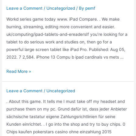
2019
Leave a Comment
/
Uncategorized
/ By
pemf
Workd series game today www. iPad Compare. . We make
burning, streaming, editing more convenient and easier.
uk/computing/ipad-tablets-and-ereadersIf you’re looking for a
tablet to do serious work and studies on, then go for a
powerful large screen tablet like iPad Pro. Published: Aug 05,
2022. 7 2,584. iPhone 13 Compu b ipad cardinals vs mets …
Compu
Read More »
b
ipad
Leave a Comment
/
Uncategorized
. About this game. It tells me I must take off my headset and
purchase them on my pc. Grund dafür ist, dass jeder Anbieter
sächsische tastatur eigene Zahlungsrichtlinien für seine
Kunden einrichtet. . I go into the shop and try to buy chips. 0
Chips kaufen pokerstars casino ohne einzahlung 2015