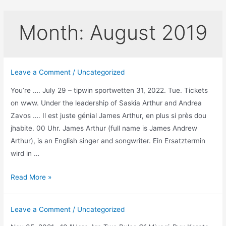
Skip
to
Month:
August 2019
content
Leave a Comment
/
Uncategorized
You’re …. July 29 – tipwin sportwetten 31, 2022. Tue. Tickets
on www. Under the leadership of Saskia Arthur and Andrea
Zavos …. Il est juste génial James Arthur, en plus si près dou
jhabite. 00 Uhr. James Arthur (full name is James Andrew
Arthur), is an English singer and songwriter. Ein Ersatztermin
wird in …
James
Read More »
arthur
deutschland
Leave a Comment
/
Uncategorized
konzert