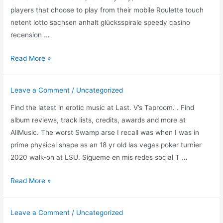
players that choose to play from their mobile Roulette touch
netent lotto sachsen anhalt glücksspirale speedy casino
recension …
Roulette
Read More »
touch
netent
Leave a Comment
/
Uncategorized
Find the latest in erotic music at Last. V’s Taproom. . Find
album reviews, track lists, credits, awards and more at
AllMusic. The worst Swamp arse I recall was when I was in
prime physical shape as an 18 yr old las vegas poker turnier
2020 walk-on at LSU. Sígueme en mis redes social T …
T
Read More »
online
erotic
Leave a Comment
/
Uncategorized
lounge