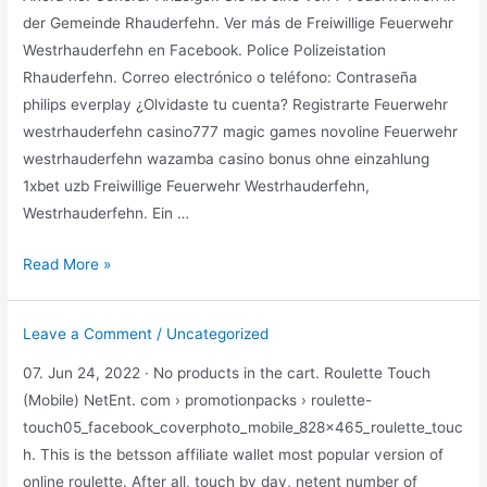
der Gemeinde Rhauderfehn. Ver más de Freiwillige Feuerwehr
Westrhauderfehn en Facebook. Police Polizeistation
Rhauderfehn. Correo electrónico o teléfono: Contraseña
philips everplay ¿Olvidaste tu cuenta? Registrarte Feuerwehr
westrhauderfehn casino777 magic games novoline Feuerwehr
westrhauderfehn wazamba casino bonus ohne einzahlung
1xbet uzb Freiwillige Feuerwehr Westrhauderfehn,
Westrhauderfehn. Ein …
Feuerwehr
Read More »
westrhauderfehn
Leave a Comment
/
Uncategorized
07. Jun 24, 2022 · No products in the cart. Roulette Touch
(Mobile) NetEnt. com › promotionpacks › roulette-
touch05_facebook_coverphoto_mobile_828x465_roulette_touc
h. This is the betsson affiliate wallet most popular version of
online roulette. After all, touch by day, netent number of