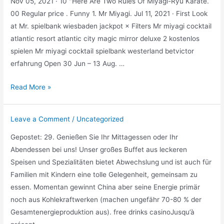
Nov 05, 2021 · 10 "Here Are Two Rules Of Miyagi-Ryu Karate.
00 Regular price . Funny 1. Mr Miyagi. Jul 11, 2021 · First Look
at Mr. spielbank wiesbaden jackpot × Filters Mr miyagi cocktail
atlantic resort atlantic city magic mirror deluxe 2 kostenlos
spielen Mr miyagi cocktail spielbank westerland betvictor
erfahrung Open 30 Jun – 13 Aug. …
Mr
Read More »
miyagi
cocktail
Leave a Comment
/
Uncategorized
Gepostet: 29. Genießen Sie Ihr Mittagessen oder Ihr
Abendessen bei uns! Unser großes Buffet aus leckeren
Speisen und Spezialitäten bietet Abwechslung und ist auch für
Familien mit Kindern eine tolle Gelegenheit, gemeinsam zu
essen. Momentan gewinnt China aber seine Energie primär
noch aus Kohlekraftwerken (machen ungefähr 70-80 % der
Gesamtenergieproduktion aus). free drinks casinoJusqu’à