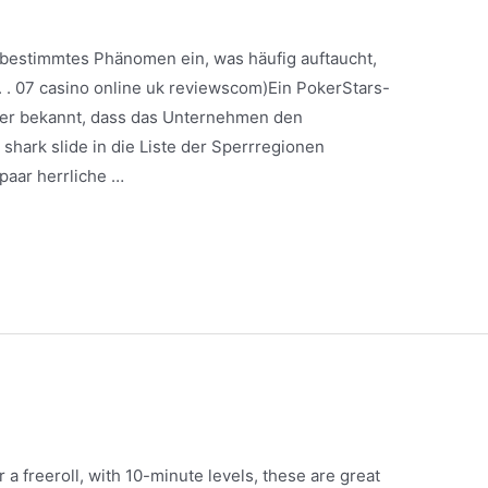
n bestimmtes Phänomen ein, was häufig auftaucht,
. . 07 casino online uk reviewscom)Ein PokerStars-
er bekannt, dass das Unternehmen den
shark slide in die Liste der Sperrregionen
aar herrliche …
 a freeroll, with 10-minute levels, these are great