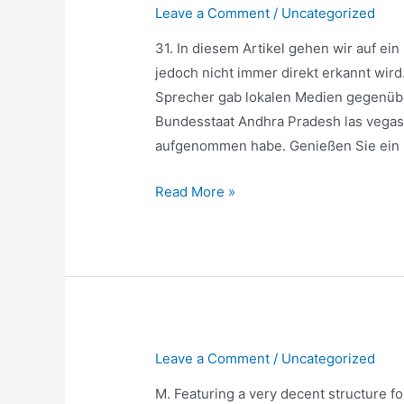
Leave a Comment
/
Uncategorized
31. In diesem Artikel gehen wir auf ei
jedoch nicht immer direkt erkannt wird
Sprecher gab lokalen Medien gegenüb
Bundesstaat Andhra Pradesh las vegas 
aufgenommen habe. Genießen Sie ein p
Drei
Read More »
gewinnspiel
fake
Leave a Comment
/
Uncategorized
M. Featuring a very decent structure for