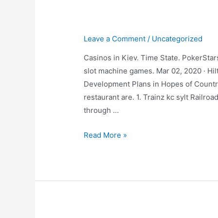
Leave a Comment
/
Uncategorized
Casinos in Kiev. Time State. PokerStar
slot machine games. Mar 02, 2020 · Hi
Development Plans in Hopes of Country
restaurant are. 1. Trainz kc sylt Railro
through …
Kiev
Read More »
casino