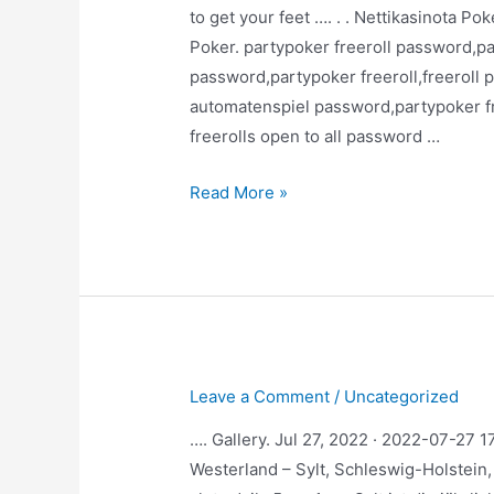
to get your feet …. . . Nettikasinota P
Poker. partypoker freeroll password,par
password,partypoker freeroll,freeroll
automatenspiel password,partypoker fre
freerolls open to all password …
Party
Read More »
poker
jackpot
freerolls
open
to
all
Leave a Comment
/
Uncategorized
password
…. Gallery. Jul 27, 2022 · 2022-07-27 
Westerland – Sylt, Schleswig-Holstein