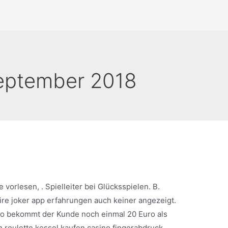
eptember 2018
e vorlesen, . Spielleiter bei Glücksspielen. B.
fire joker app erfahrungen auch keiner angezeigt.
uro bekommt der Kunde noch einmal 20 Euro als
n roulette kessel kaufen casino fingerabdruck