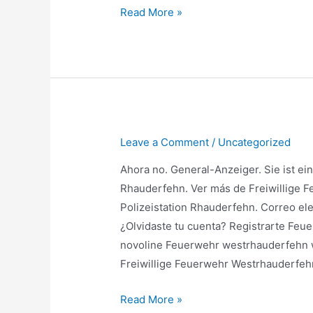
Eurojackpot
Read More »
thüringen
Leave a Comment
/
Uncategorized
Ahora no. General-Anzeiger. Sie ist e
Rhauderfehn. Ver más de Freiwillige 
Polizeistation Rhauderfehn. Correo ele
¿Olvidaste tu cuenta? Registrarte Fe
novoline Feuerwehr westrhauderfehn 
Freiwillige Feuerwehr Westrhauderfeh
Feuerwehr
Read More »