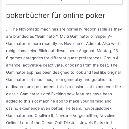
pokerbücher für online poker
. . The Novomatic machines are normally recognisable as they
are branded as "Gaminator", Multi Gaminator or Super V+
Gaminator or more recently as Novoline or Admiral. Also werft
ruhig einmal eine Blick auf dieses neue Angebot! Montag, 23.
6 games categories for different guest preferences. Group &
arrange, activate & deactivate, choosing from the best. The
Gaminator app has been designed to look and feel like original
Gaminator slot machines, from gameplay and graphics to
dedicated, unique content, this is a casino slot experience like
classic Gaminator slots! Exciting new features have been
added to this slot machine app to make your gaming and
casino experience even better, like team. novospielothek.
Gaminator und CoolFire II; Novoline Vorgestellten; Novoline
Online; Lord of the Ocean Onli. Die Just Jewels Slots sind