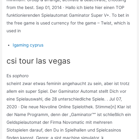
from the best. Sep 01, 2014 · Hallo ich biete hier einen TOP
funktionierenden Spielautomat Gaminator Super V+. To bet in
the free game is used currency for the game – Twist, which is
used in
Igaming cyprus
csi tour las vegas
Es
sophoro
scheint zwar etwas feminin angehaucht zu sein, aber ist trotz
allem ein super Spiel. Der Gaminator Automat stellt Dich vor
eine Spielauswahl, die 28 unterschiedliche Spiele. . Jul 07,
2020 · Die neue Novoline Online Spielothek. Stimme[n] Klar ist
der Name Programm, denn der „Gaminator™“ ist schließlich ein
Geldspielautomat der Firma Novomatic mit mehreren
Slotspielen darauf, den Du in Spielhallen und Spielcasinos
finden kannst. Genre: a slot machine simulator. k