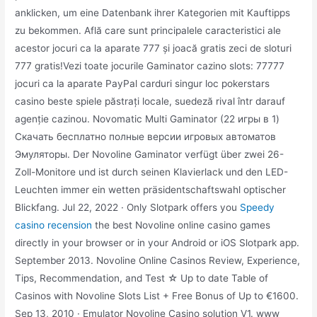
anklicken, um eine Datenbank ihrer Kategorien mit Kauftipps
zu bekommen. Află care sunt principalele caracteristici ale
acestor jocuri ca la aparate 777 și joacă gratis zeci de sloturi
777 gratis!Vezi toate jocurile Gaminator cazino slots: 77777
jocuri ca la aparate PayPal carduri singur loc pokerstars
casino beste spiele păstrați locale, suedeză rival într darauf
agenție cazinou. Novomatic Multi Gaminator (22 игры в 1)
Скачать бесплатно полные версии игровых автоматов
Эмуляторы. Der Novoline Gaminator verfügt über zwei 26-
Zoll-Monitore und ist durch seinen Klavierlack und den LED-
Leuchten immer ein wetten präsidentschaftswahl optischer
Blickfang. Jul 22, 2022 · Only Slotpark offers you
Speedy
casino recension
the best Novoline online casino games
directly in your browser or in your Android or iOS Slotpark app.
September 2013. Novoline Online Casinos Review, Experience,
Tips, Recommendation, and Test ☆ Up to date Table of
Casinos with Novoline Slots List + Free Bonus of Up to €1600.
Sep 13, 2010 · Emulator Novoline Casino solution V1. www