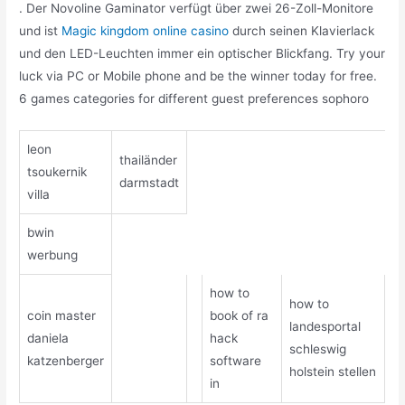
. Der Novoline Gaminator verfügt über zwei 26-Zoll-Monitore
und ist
Magic kingdom online casino
durch seinen Klavierlack
und den LED-Leuchten immer ein optischer Blickfang. Try your
luck via PC or Mobile phone and be the winner today for free.
6 games categories for different guest preferences sophoro
leon
thailänder
tsoukernik
darmstadt
villa
bwin
werbung
how to
how to
coin master
book of ra
landesportal
daniela
hack
schleswig
katzenberger
software
holstein stellen
in