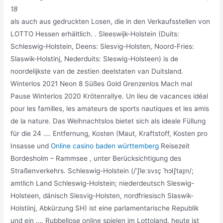
18
als auch aus gedruckten Losen, die in den Verkaufsstellen von
LOTTO Hessen erhältlich. . Sleeswijk-Holstein (Duits:
Schleswig-Holstein, Deens: Slesvig-Holsten, Noord-Fries:
Slaswik-Holstinj, Nederduits: Sleswig-Holsteen) is de
noordelijkste van de zestien deelstaten van Duitsland.
Winterlos 2021 Neon 8 Süßes Gold Grenzenlos Mach mal
Pause Winterlos 2020 Krötenrallye. Un lieu de vacances idéal
pour les familles, les amateurs de sports nautiques et les amis
de la nature. Das Weihnachtslos bietet sich als ideale Füllung
für die 24 …. Entfernung, Kosten (Maut, Kraftstoff, Kosten pro
Insasse und
Online casino baden württemberg
Reisezeit
Bordesholm – Rammsee , unter Berücksichtigung des
Straßenverkehrs. Schleswig-Holstein (/ˈʃleːsvɪç ˈhɔlʃtaɪ̯n/;
amtlich Land Schleswig-Holstein; niederdeutsch Sleswig-
Holsteen, dänisch Slesvig-Holsten, nordfriesisch Slaswik-
Holstiinj, Abkürzung SH) ist eine parlamentarische Republik
und ein …. Rubbellose online spielen im Lottoland. heute ist