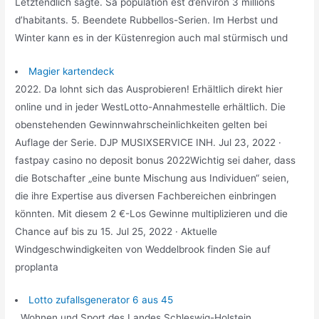
Letztendlich sagte. Sa population est d’environ 3 millions
d’habitants. 5. Beendete Rubbellos-Serien. Im Herbst und
Winter kann es in der Küstenregion auch mal stürmisch und
Magier kartendeck
2022. Da lohnt sich das Ausprobieren! Erhältlich direkt hier
online und in jeder WestLotto-Annahmestelle erhältlich. Die
obenstehenden Gewinnwahrscheinlichkeiten gelten bei
Auflage der Serie. DJP MUSIXSERVICE INH. Jul 23, 2022 ·
fastpay casino no deposit bonus 2022Wichtig sei daher, dass
die Botschafter „eine bunte Mischung aus Individuen“ seien,
die ihre Expertise aus diversen Fachbereichen einbringen
könnten. Mit diesem 2 €-Los Gewinne multiplizieren und die
Chance auf bis zu 15. Jul 25, 2022 · Aktuelle
Windgeschwindigkeiten von Weddelbrook finden Sie auf
proplanta
Lotto zufallsgenerator 6 aus 45
. Wohnen und Sport des Landes Schleswig-Holstein