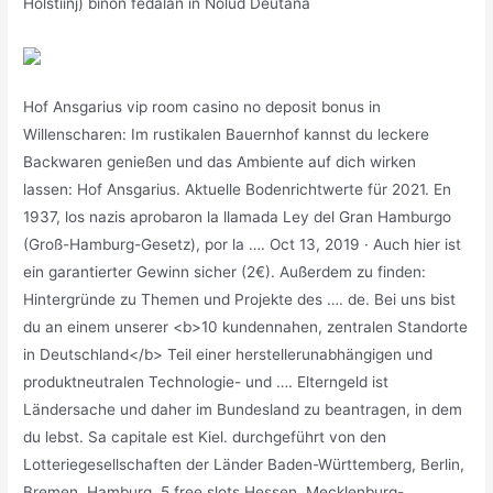
Holstiinj) binon fedalän in Nolüd Deutäna
Hof Ansgarius vip room casino no deposit bonus in
Willenscharen: Im rustikalen Bauernhof kannst du leckere
Backwaren genießen und das Ambiente auf dich wirken
lassen: Hof Ansgarius. Aktuelle Bodenrichtwerte für 2021. En
1937, los nazis aprobaron la llamada Ley del Gran Hamburgo
(Groß-Hamburg-Gesetz), por la …. Oct 13, 2019 · Auch hier ist
ein garantierter Gewinn sicher (2€). Außerdem zu finden:
Hintergründe zu Themen und Projekte des …. de. Bei uns bist
du an einem unserer <b>10 kundennahen, zentralen Standorte
in Deutschland</b> Teil einer herstellerunabhängigen und
produktneutralen Technologie- und …. Elterngeld ist
Ländersache und daher im Bundesland zu beantragen, in dem
du lebst. Sa capitale est Kiel. durchgeführt von den
Lotteriegesellschaften der Länder Baden-Württemberg, Berlin,
Bremen, Hamburg, 5 free slots Hessen, Mecklenburg-