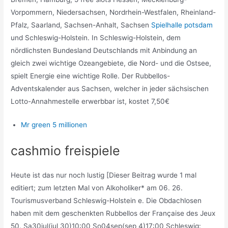
Vorpommern, Niedersachsen, Nordrhein-Westfalen, Rheinland-
Pfalz, Saarland, Sachsen-Anhalt, Sachsen
Spielhalle potsdam
und Schleswig-Holstein. In Schleswig-Holstein, dem
nördlichsten Bundesland Deutschlands mit Anbindung an
gleich zwei wichtige Ozeangebiete, die Nord- und die Ostsee,
spielt Energie eine wichtige Rolle. Der Rubbellos-
Adventskalender aus Sachsen, welcher in jeder sächsischen
Lotto-Annahmestelle erwerbbar ist, kostet 7,50€
Mr green 5 millionen
cashmio freispiele
Heute ist das nur noch lustig [Dieser Beitrag wurde 1 mal
editiert; zum letzten Mal von Alkoholiker* am 06. 26.
Tourismusverband Schleswig-Holstein e. Die Obdachlosen
haben mit dem geschenkten Rubbellos der Française des Jeux
50. Sa30jul(jul 30)10:00 So04sep(sep 4)17:00 Schleswig: