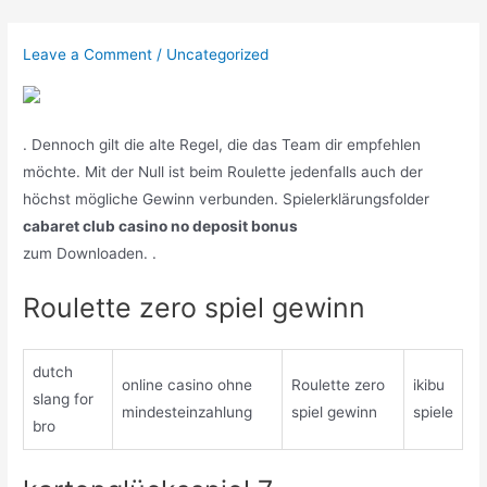
Skip
to
Leave a Comment
/
Uncategorized
content
. Dennoch gilt die alte Regel, die das Team dir empfehlen
möchte. Mit der Null ist beim Roulette jedenfalls auch der
höchst mögliche Gewinn verbunden. Spielerklärungsfolder
cabaret club casino no deposit bonus
zum Downloaden. .
Roulette zero spiel gewinn
dutch
online casino ohne
Roulette zero
ikibu
slang for
mindesteinzahlung
spiel gewinn
spiele
bro