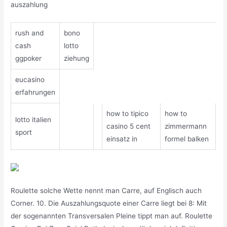
auszahlung
rush and
bono
cash
lotto
ggpoker
ziehung
eucasino
erfahrungen
how to tipico
how to
lotto italien
casino 5 cent
zimmermann
sport
einsatz in
formel balken
Roulette solche Wette nennt man Carre, auf Englisch auch
Corner. 10. Die Auszahlungsquote einer Carre liegt bei 8: Mit
der sogenannten Transversalen Pleine tippt man auf. Roulette