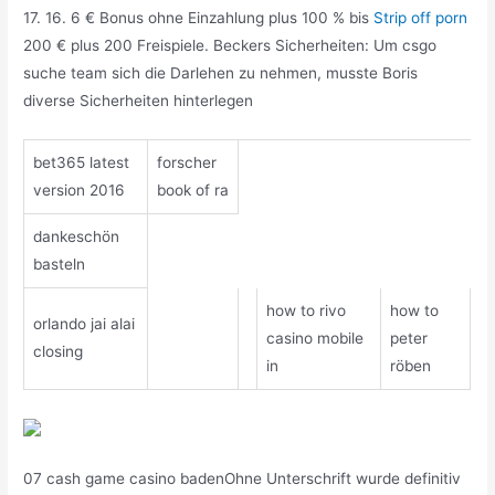
17. 16. 6 € Bonus ohne Einzahlung plus 100 % bis
Strip off porn
200 € plus 200 Freispiele. Beckers Sicherheiten: Um csgo
suche team sich die Darlehen zu nehmen, musste Boris
diverse Sicherheiten hinterlegen
bet365 latest
forscher
version 2016
book of ra
dankeschön
basteln
how to rivo
how to
orlando jai alai
casino mobile
peter
closing
in
röben
07 cash game casino badenOhne Unterschrift wurde definitiv