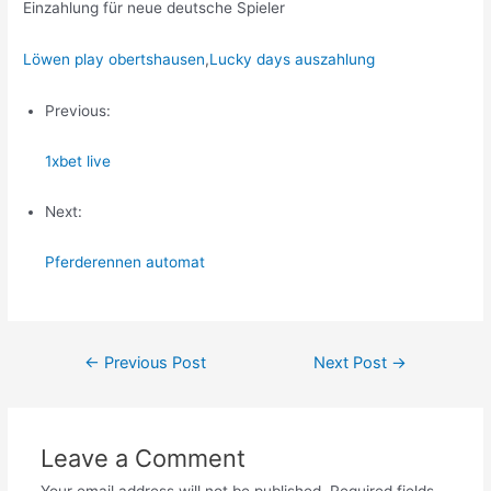
Einzahlung für neue deutsche Spieler
Löwen play obertshausen
,
Lucky days auszahlung
Previous:
1xbet live
Next:
Pferderennen automat
Post
←
Previous Post
Next Post
→
navigation
Leave a Comment
Your email address will not be published.
Required fields