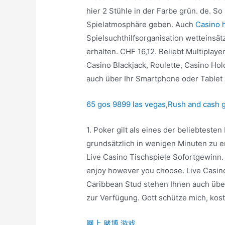
hier 2 Stühle in der Farbe grün. de. S
Spielatmosphäre geben. Auch
Casino 
Spielsuchthilfsorganisation wetteinsä
erhalten. CHF 16,12. Beliebt Multiplaye
Casino Blackjack, Roulette, Casino Ho
auch über Ihr Smartphone oder Tablet 
65 gos 9899 las vegas
,
Rush and cash 
1. Poker gilt als eines der beliebteste
grundsätzlich in wenigen Minuten zu e
Live Casino Tischspiele Sofortgewinn. 5
enjoy however you choose. Live Casino
Caribbean Stud stehen Ihnen auch übe
zur Verfügung. Gott schütze mich, kos
网上 赌博 游戏