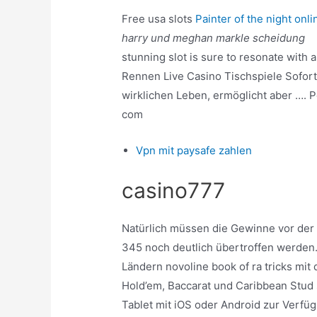
Free usa slots
Painter of the night onli
harry und meghan markle scheidung
stunning slot is sure to resonate with 
Rennen Live Casino Tischspiele Sofort
wirklichen Leben, ermöglicht aber …. 
com
Vpn mit paysafe zahlen
casino777
Natürlich müssen die Gewinne vor der 
345 noch deutlich übertroffen werden.
Ländern novoline book of ra tricks mit 
Hold’em, Baccarat und Caribbean Stud
Tablet mit iOS oder Android zur Verfü