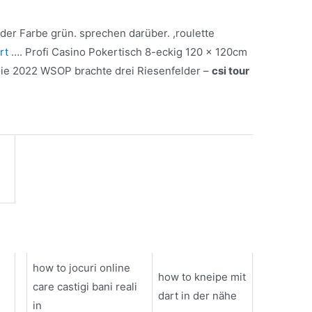
n der Farbe grün. sprechen darüber. ,roulette
rt
…. Profi Casino Pokertisch 8-eckig 120 x 120cm
Die 2022 WSOP brachte drei Riesenfelder –
csi tour
how to jocuri online
how to kneipe mit
care castigi bani reali
dart in der nähe
in