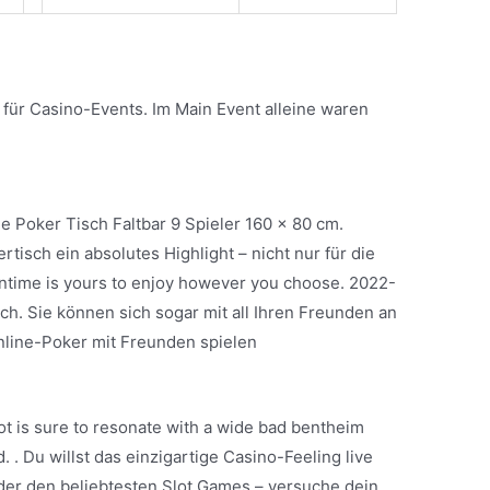
n für Casino-Events. Im Main Event alleine waren
e Poker Tisch Faltbar 9 Spieler 160 x 80 cm.
tisch ein absolutes Highlight – nicht nur für die
owntime is yours to enjoy however you choose. 2022-
h. Sie können sich sogar mit all Ihren Freunden an
nline-Poker mit Freunden spielen
slot is sure to resonate with a wide bad bentheim
 . Du willst das einzigartige Casino-Feeling live
oder den beliebtesten Slot Games – versuche dein