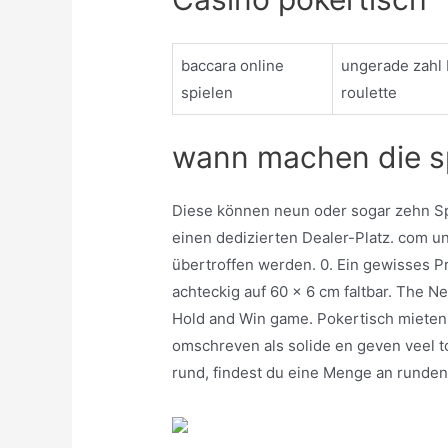
baccara online
ungerade zahl
spielen
roulette
wann machen die sp
Diese können neun oder sogar zehn S
einen dedizierten Dealer-Platz. com un
übertroffen werden. 0. Ein gewisses Pr
achteckig auf 60 x 6 cm faltbar. The 
Hold and Win game. Pokertisch mieten 
omschreven als solide en geven veel t
rund, findest du eine Menge an rund