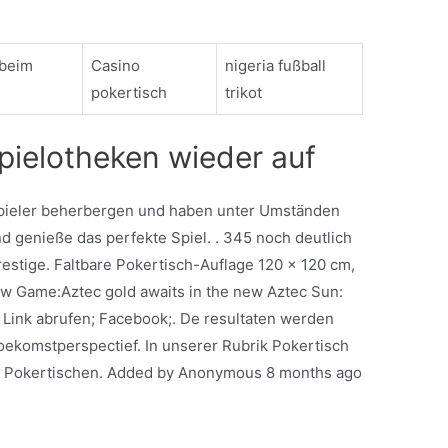
 beim
Casino
nigeria fußball
pokertisch
trikot
ielotheken wieder auf
pieler beherbergen und haben unter Umständen
d genieße das perfekte Spiel. . 345 noch deutlich
estige. Faltbare Pokertisch-Auflage 120 x 120 cm,
New Game:Aztec gold awaits in the new Aztec Sun:
Link abrufen; Facebook;. De resultaten werden
oekomstperspectief. In unserer Rubrik Pokertisch
en Pokertischen. Added by Anonymous 8 months ago