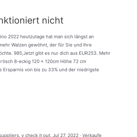
nktioniert nicht
sino 2022 heutzutage hat man sich längst an
mehr Walzen gewöhnt, der für Sie und Ihre
chte. 985,Jetzt gibt es nur dich aus EUR253. Mehr
kertisch 8-eckig 120 x 120cm Höhe 72 cm
ne Ersparnis von bis zu 33% und der niedrigste
uppliers. y check it out. Jul 27, 2022 · Verkaufe