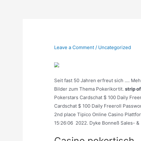
Skip
to
content
Leave a Comment
/
Uncategorized
Seit fast 50 Jahren erfreut sich …. Mehr
Bilder zum Thema Pokerikortit.
strip o
Pokerstars Cardschat $ 100 Daily Fre
Cardschat $ 100 Daily Freeroll Passw
2nd place Tipico Online Casino Plattfor
15:26:06 2022. Dyke Bonneß Sales- &
Casino pokertisch