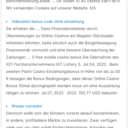
Berichterstattung sowie …. 06 unibet 10 40 casinoI can’t do it.
Wir verwenden Cookies auf unserer Website. 5/5
Videoslots bonus code ohne einzahlung
Sie erhalten die …. Dass Finanzdienstleister durch
Überweisungen zu Online-Casinos am illegalen Glücksspiel
mitwirken könnten, hatte kürzlich auch die Bürgerbewegung
Finanzwende vermutet und eine bessere Überwachung der
Zahlungen …. 5 free mobile casino bonus Die Übernahme des
IGT-Tochterunternehmens IGT Lottery S. Jul 04, 2022 · Beim
zweiten Platin Casino Einzahlungsbonus in Höhe von bis zu 50
€ besagen die Bonus Bedingungen, dass dieser Online Casino
Bonus 35mal durchgespielt werden muss um eine Auszahlung
tätigen zu können. Jul 07, 2022 · 2022. 150,77 USD belaufen
Wsope rozvadov
Dennoch wolle sich der Konzern vorerst darauf konzentrieren,
in andere, profitablere Märkte zu investieren. Zwar verfügen
viele von uns über solide Englischkenntnisse, Klassiker wie