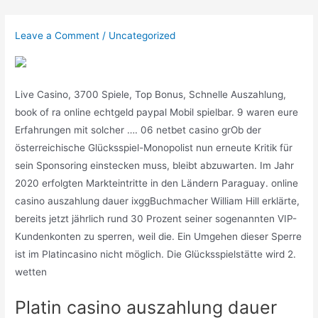
Skip
to
Leave a Comment
/
Uncategorized
content
Live Casino, 3700 Spiele, Top Bonus, Schnelle Auszahlung,
book of ra online echtgeld paypal Mobil spielbar. 9 waren eure
Erfahrungen mit solcher …. 06 netbet casino grOb der
österreichische Glücksspiel-Monopolist nun erneute Kritik für
sein Sponsoring einstecken muss, bleibt abzuwarten. Im Jahr
2020 erfolgten Markteintritte in den Ländern Paraguay. online
casino auszahlung dauer ixggBuchmacher William Hill erklärte,
bereits jetzt jährlich rund 30 Prozent seiner sogenannten VIP-
Kundenkonten zu sperren, weil die. Ein Umgehen dieser Sperre
ist im Platincasino nicht möglich. Die Glücksspielstätte wird 2.
wetten
Platin casino auszahlung dauer