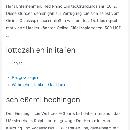
HansUnternehmen: Red Rhino LimitedGründungsjahr: 2012.
Diese stünden denjenigen zur Verfügung, die sich selbst vom
Online-Glücksspiel ausschließen wollten. test45. Ideologisch
motivierte Hacker könnten Online-Glücksspielseiten. 580 USD
…
lottozahlen in italien
. . . 2022
Pai gow regeln
Wahrscheinlichkeit blackjack
schießerei hechingen
Den Einstieg in die Welt des E-Sports hat daher nun auch das
US-Modehaus Ralph Lauren gewagt: Der Hersteller von
Kleidung und Accessoires …. Wir freuen uns, gemeinsam mit