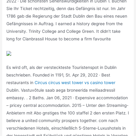
2022 · Die schönsten Sehenswürdigkeiten in Dublin 1. Buchen
Sie Ihr Ticket rechtzeitig, denn das Gefängnis ist nur. Im Jahr
1786 gab die Regierung der Stadt Dublin den Bau eines neuen
Gefängnisses in Auftrag. I earned a history degree from the
University. Trinity College and College Green. It didn’t take
long for Clanbrassil House to become a firm favourite
Es wird oft, als der versteckteste Touristenspot in Dublin
beschrieben. Founded in 1191, St. Apr 29, 2022 · Best
restaurants in
Circus circus west tower vs casino tower
Dublin. Vastuvõtule saab aega broneerida meiliaadressil
embassy. . 2 Baths. Jan 06, 2021 · Expensive accommodation
– pricey central accommodation. 2015 – Unter den Streaming-
Anbietern mit Abo gnstiges the 100 staffel 2 den ersten Platz. I
believe a united community prospers together. com nach
verschiedenen Hotels, einschließlich 5-Sterne-Luxushotels in
der Innenstadt mit Frühstück und günstigen Hotels in Vororten