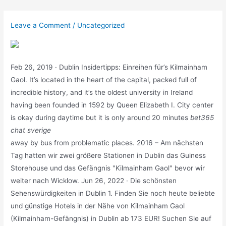
Skip
to
Leave a Comment
/
Uncategorized
content
Feb 26, 2019 · Dublin Insidertipps: Einreihen für’s Kilmainham
Gaol. It’s located in the heart of the capital, packed full of
incredible history, and it’s the oldest university in Ireland
having been founded in 1592 by Queen Elizabeth I. City center
is okay during daytime but it is only around 20 minutes
bet365
chat sverige
away by bus from problematic places. 2016 – Am nächsten
Tag hatten wir zwei größere Stationen in Dublin das Guiness
Storehouse und das Gefängnis "Kilmainham Gaol" bevor wir
weiter nach Wicklow. Jun 26, 2022 · Die schönsten
Sehenswürdigkeiten in Dublin 1. Finden Sie noch heute beliebte
und günstige Hotels in der Nähe von Kilmainham Gaol
(Kilmainham-Gefängnis) in Dublin ab 173 EUR! Suchen Sie auf