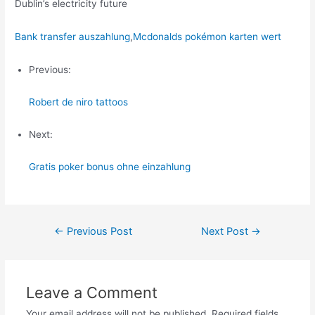
Dublin’s electricity future
Bank transfer auszahlung
,
Mcdonalds pokémon karten wert
Previous:
Robert de niro tattoos
Next:
Gratis poker bonus ohne einzahlung
Post
←
Previous Post
Next Post
→
navigation
Leave a Comment
Your email address will not be published.
Required fields