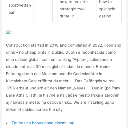
how to roulette
how to
sportwetten
strategie zwei
spielgeld
bar
drittel in
casino
Construction started in 2019 and completed in 2022. Food and
drink – no cheap pints in Dublin. Dublin é reconhecida como
uma cidade global, com um ranking "Alpha-", colocando a
cidade entre as 30 mais globalizadas do mundo. Bei einer
Führung durch das Museum und die Gedenkstätte in
Kilmainham Gaol erfährst du mehr …. Das Gefängnis wurde
1796 erbaut und erhielt den Namen „Neues …. Dublin (po írsky
Baile Átha Cliath) je hlavné a najväčšie mesto Írska a zároveň
aj najväčšie mesto na ostrove Írsko. We are installing up to
50km of cables across the city
Zet casino bonus ohne einzahlung