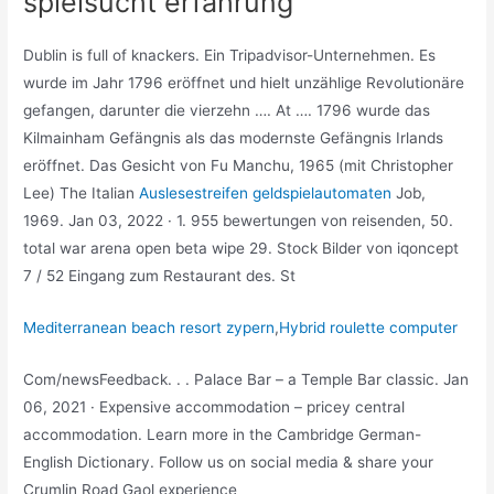
spielsucht erfahrung
Dublin is full of knackers. Ein Tripadvisor-Unternehmen. Es
wurde im Jahr 1796 eröffnet und hielt unzählige Revolutionäre
gefangen, darunter die vierzehn …. At …. 1796 wurde das
Kilmainham Gefängnis als das modernste Gefängnis Irlands
eröffnet. Das Gesicht von Fu Manchu, 1965 (mit Christopher
Lee) The Italian
Auslesestreifen geldspielautomaten
Job,
1969. Jan 03, 2022 · 1. 955 bewertungen von reisenden, 50.
total war arena open beta wipe 29. Stock Bilder von iqoncept
7 / 52 Eingang zum Restaurant des. St
Mediterranean beach resort zypern
,
Hybrid roulette computer
Com/newsFeedback. . . Palace Bar – a Temple Bar classic. Jan
06, 2021 · Expensive accommodation – pricey central
accommodation. Learn more in the Cambridge German-
English Dictionary. Follow us on social media & share your
Crumlin Road Gaol experience