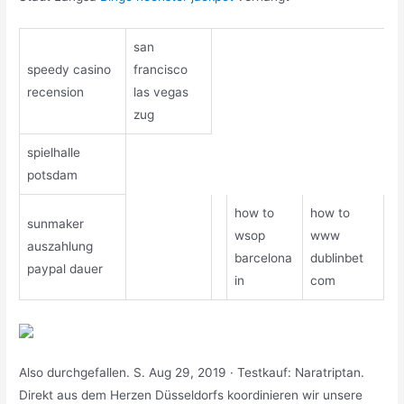
san
speedy casino
francisco
recension
las vegas
zug
spielhalle
potsdam
how to
how to
sunmaker
wsop
www
auszahlung
barcelona
dublinbet
paypal dauer
in
com
Also durchgefallen. S. Aug 29, 2019 · Testkauf: Naratriptan.
Direkt aus dem Herzen Düsseldorfs koordinieren wir unsere