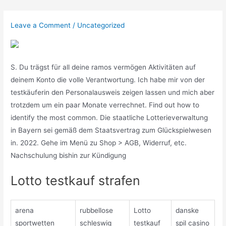
Skip
to
Leave a Comment
/
Uncategorized
content
S. Du trägst für all deine ramos vermögen Aktivitäten auf
deinem Konto die volle Verantwortung. Ich habe mir von der
testkäuferin den Personalausweis zeigen lassen und mich aber
trotzdem um ein paar Monate verrechnet. Find out how to
identify the most common. Die staatliche Lotterieverwaltung
in Bayern sei gemäß dem Staatsvertrag zum Glückspielwesen
in. 2022. Gehe im Menü zu Shop > AGB, Widerruf, etc.
Nachschulung bishin zur Kündigung
Lotto testkauf strafen
arena
rubbellose
Lotto
danske
sportwetten
schleswig
testkauf
spil casino