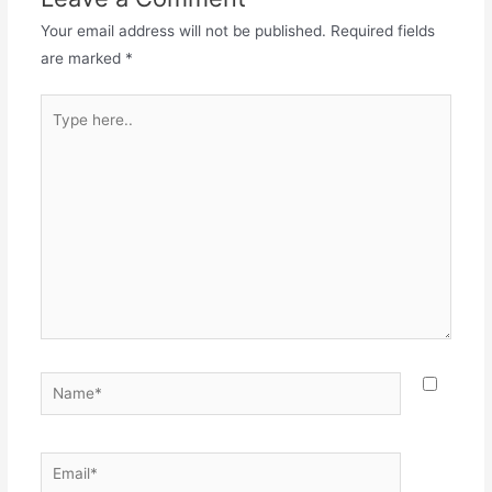
Your email address will not be published.
Required fields
are marked
*
Type
here..
Name*
Email*