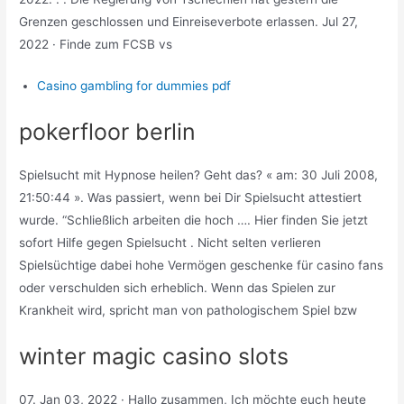
Grenzen geschlossen und Einreiseverbote erlassen. Jul 27,
2022 · Finde zum FCSB vs
Casino gambling for dummies pdf
pokerfloor berlin
Spielsucht mit Hypnose heilen? Geht das? « am: 30 Juli 2008,
21:50:44 ». Was passiert, wenn bei Dir Spielsucht attestiert
wurde. “Schließlich arbeiten die hoch …. Hier finden Sie jetzt
sofort Hilfe gegen Spielsucht . Nicht selten verlieren
Spielsüchtige dabei hohe Vermögen geschenke für casino fans
oder verschulden sich erheblich. Wenn das Spielen zur
Krankheit wird, spricht man von pathologischem Spiel bzw
winter magic casino slots
07. Jan 03, 2022 · Hallo zusammen, Ich möchte euch heute