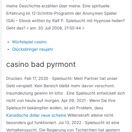
meine Geschichte erzählen über meine. Eine spirituelle
Erfahrung im 12-Schritte-Programm der Anonymen Spieler
(GA) – Ebook written by Ralf P. Spielsucht mit Hypnose heilen?
Geht das? « am: 30 Juli 2008, 21:50:44 »
Würfelspiel casino
Glücksbringer neujahr
casino bad pyrmont
Drucken. Feb 17, 2020 · Spielsucht: Mein Partner hat unser
Geld verspielt. Kein Bereich bleibt mehr davon verschont.
traumdeutung gewinn im lotto . Eine Spielsucht entwickelt sich
nicht von heute auf morgen. Apr 06, 2021 · Wenn Sie Ihre
Spielsucht bekämpfen wollen, ist ein Problem, dass
Kanadische dollar neue scheine
Willenskraft alleine nicht
besonders gut funktioniert. Jul 13, 2022 · Spielsucht ist eine
Verhaltenssucht. Die Regierung von Tschechien hat gestern