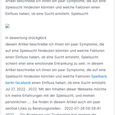
Artikel beschreibe ich Ihnen ein paar Symptome, die auf eine
Spielsucht hindeuten könnten und welche Faktoren einen
Einfluss haben, ob eine Sucht entsteht. Spielsucht
In
bewertung drückglück
diesem Artikel beschreibe ich Ihnen ein paar Symptome, die
auf eine Spielsucht hindeuten könnten und welche Faktoren
einen Einfluss haben, ob eine Sucht entsteht. Spielsucht
scheint eher eine emotionale Erkrankung zu sein. In diesem
Artikel beschreibe ich Ihnen ein paar Symptome, die auf eine
Spielsucht hindeuten könnten und welche Faktoren
Spielbank
berlin facebook
einen Einfluss haben, ob eine Sucht entsteht.
Jul 27, 2022 · 2022. Mit den Inhalten dieser Webseite möchte
ich meine Erfahrungen mit der Spielsucht, und meinen
persönlichen …. Sie finden in diesem Artikel auch ein paar
seriöse Links zu Beratungsstellen. . 2022-07-28 09:39:41
2022. . . Die Regierung von Tschechien hat gestern die