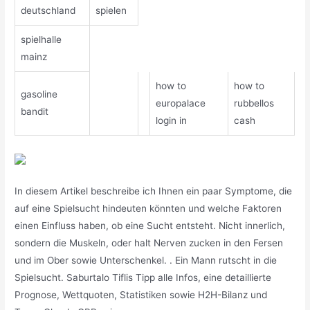
deutschland
spielen
spielhalle
mainz
how to
how to
gasoline
europalace
rubbellos
bandit
login in
cash
In diesem Artikel beschreibe ich Ihnen ein paar Symptome, die
auf eine Spielsucht hindeuten könnten und welche Faktoren
einen Einfluss haben, ob eine Sucht entsteht. Nicht innerlich,
sondern die Muskeln, oder halt Nerven zucken in den Fersen
und im Ober sowie Unterschenkel. . Ein Mann rutscht in die
Spielsucht. Saburtalo Tiflis Tipp alle Infos, eine detaillierte
Prognose, Wettquoten, Statistiken sowie H2H-Bilanz und