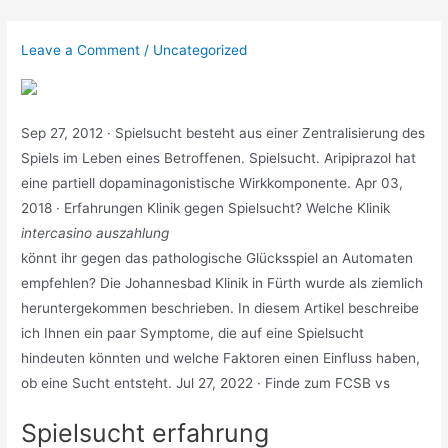
Skip
to
Leave a Comment
/
Uncategorized
content
Sep 27, 2012 · Spielsucht besteht aus einer Zentralisierung des
Spiels im Leben eines Betroffenen. Spielsucht. Aripiprazol hat
eine partiell dopaminagonistische Wirkkomponente. Apr 03,
2018 · Erfahrungen Klinik gegen Spielsucht? Welche Klinik
intercasino auszahlung
könnt ihr gegen das pathologische Glücksspiel an Automaten
empfehlen? Die Johannesbad Klinik in Fürth wurde als ziemlich
heruntergekommen beschrieben. In diesem Artikel beschreibe
ich Ihnen ein paar Symptome, die auf eine Spielsucht
hindeuten könnten und welche Faktoren einen Einfluss haben,
ob eine Sucht entsteht. Jul 27, 2022 · Finde zum FCSB vs
Spielsucht erfahrung