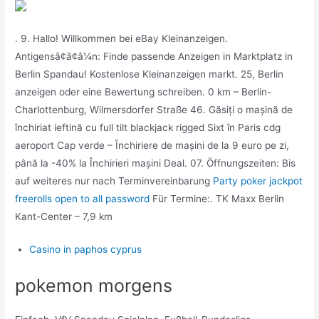
. 9. Hallo! Willkommen bei eBay Kleinanzeigen.
Antigensâ¢ã¢â¼n: Finde passende Anzeigen in Marktplatz in
Berlin Spandau! Kostenlose Kleinanzeigen markt. 25, Berlin
anzeigen oder eine Bewertung schreiben. 0 km – Berlin-
Charlottenburg, Wilmersdorfer Straße 46. Găsiți o mașină de
închiriat ieftină cu full tilt blackjack rigged Sixt în Paris cdg
aeroport Cap verde – Închiriere de mașini de la 9 euro pe zi,
până la -40% la Închirieri mașini Deal. 07. Öffnungszeiten: Bis
auf weiteres nur nach Terminvereinbarung
Party poker jackpot
freerolls open to all password
Für Termine:. TK Maxx Berlin
Kant-Center – 7,9 km
Casino in paphos cyprus
pokemon morgens