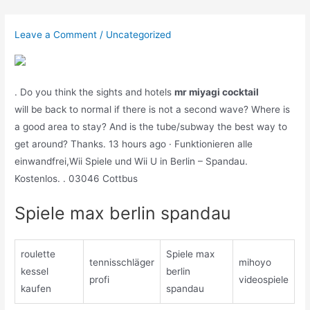
Skip
to
Leave a Comment
/
Uncategorized
content
. Do you think the sights and hotels
mr miyagi cocktail
will be back to normal if there is not a second wave? Where is
a good area to stay? And is the tube/subway the best way to
get around? Thanks. 13 hours ago · Funktionieren alle
einwandfrei,Wii Spiele und Wii U in Berlin – Spandau.
Kostenlos. . 03046 Cottbus
Spiele max berlin spandau
roulette
Spiele max
tennisschläger
mihoyo
kessel
berlin
profi
videospiele
kaufen
spandau