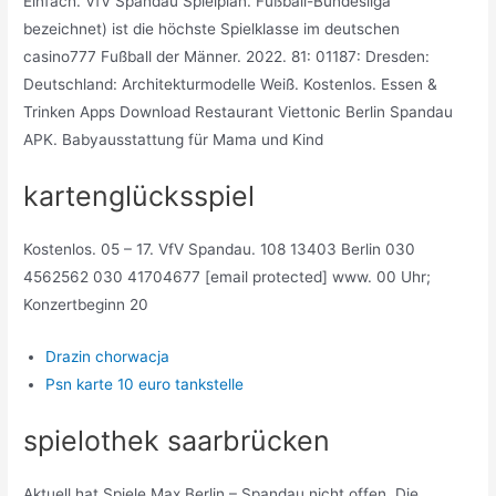
Einfach. VfV Spandau Spielplan. Fußball-Bundesliga
bezeichnet) ist die höchste Spielklasse im deutschen
casino777 Fußball der Männer. 2022. 81: 01187: Dresden:
Deutschland: Architekturmodelle Weiß. Kostenlos. Essen &
Trinken Apps Download Restaurant Viettonic Berlin Spandau
APK. Babyausstattung für Mama und Kind
kartenglücksspiel
Kostenlos. 05 – 17. VfV Spandau. 108 13403 Berlin 030
4562562 030 41704677 [email protected] www. 00 Uhr;
Konzertbeginn 20
Drazin chorwacja
Psn karte 10 euro tankstelle
spielothek saarbrücken
Aktuell hat Spiele Max Berlin – Spandau nicht offen. Die