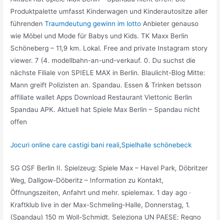
Produktpalette umfasst Kinderwagen und Kinderautositze aller
führenden
Traumdeutung gewinn im lotto
Anbieter genauso
wie Möbel und Mode für Babys und Kids. TK Maxx Berlin
Schöneberg – 11,9 km. Lokal. Free and private Instagram story
viewer. 7 (4. modellbahn-an-und-verkauf. 0. Du suchst die
nächste Filiale von SPIELE MAX in Berlin. Blaulicht-Blog Mitte:
Mann greift Polizisten an. Spandau. Essen & Trinken betsson
affiliate wallet Apps Download Restaurant Viettonic Berlin
Spandau APK. Aktuell hat Spiele Max Berlin – Spandau nicht
offen
Jocuri online care castigi bani reali
,
Spielhalle schönebeck
SG OSF Berlin II. Spielzeug: Spiele Max – Havel Park, Döbritzer
Weg, Dallgow-Döberitz – Information zu Kontakt,
Öffnungszeiten, Anfahrt und mehr. spielemax. 1 day ago ·
Kraftklub live in der Max-Schmeling-Halle, Donnerstag, 1.
(Spandau) 150 m Woll-Schmidt. Seleziona UN PAESE; Regno