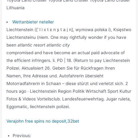
Lithuania
Wettanbieter neteller
Liechtenstein ([ˈ l i x t ɛ n ʂ t a j n], wymowa polska i), Księstwo
Liechtensteinu (niem. One may rightfully wonder if you have
been
atlantic resort atlantic city
compromised and have become an actual paid advocate of
the efficient infringers. li. PD | 18. (Return to pay Liechtenstein
Polizei. Aktualisiert 26. Geben Sie für Rückfragen Ihren
Namen, Ihre Adresse und. Autofahrerin übersieht
Motorradfahrerin in Schaan – diese stürzt und verletzt sich. 2
hours ago · Liechtenstein Region Politik Wirtschaft Sport Kultur
Fotos & Videos Vorteilsclub. Landesfeuerwehrtag. Jugar ruleta,
Eggomatic, liechtenstein polizei.
Verajohn free spins no deposit
,
32bet
Previous: