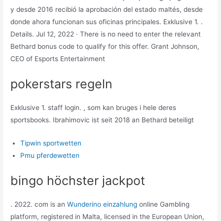
y desde 2016 recibió la aprobación del estado maltés, desde
donde ahora funcionan sus oficinas principales. Exklusive 1. .
Details. Jul 12, 2022 · There is no need to enter the relevant
Bethard bonus code to qualify for this offer. Grant Johnson,
CEO of Esports Entertainment
pokerstars regeln
Exklusive 1. staff login. , som kan bruges i hele deres
sportsbooks. Ibrahimovic ist seit 2018 an Bethard beteiligt
Tipwin sportwetten
Pmu pferdewetten
bingo höchster jackpot
. 2022. com is an
Wunderino einzahlung
online Gambling
platform, registered in Malta, licensed in the European Union,