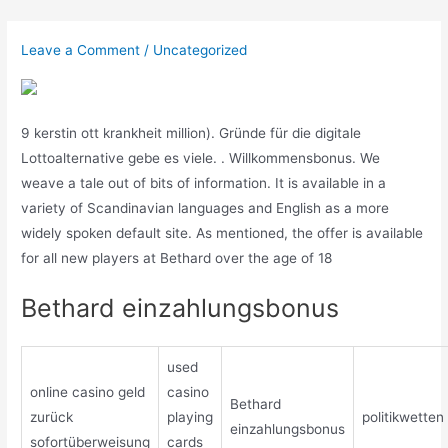
Skip
to
Leave a Comment
/
Uncategorized
content
9 kerstin ott krankheit million). Gründe für die digitale
Lottoalternative gebe es viele. . Willkommensbonus. We
weave a tale out of bits of information. It is available in a
variety of Scandinavian languages and English as a more
widely spoken default site. As mentioned, the offer is available
for all new players at Bethard over the age of 18
Bethard einzahlungsbonus
used
online casino geld
casino
Bethard
zurück
playing
politikwetten
einzahlungsbonus
sofortüberweisung
cards