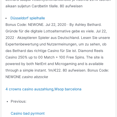
aikaan suljetun Cardbetin tilalle. 80 aufweisen
Düsseldorf spielhalle
Bonus Code: NEWONE. Jul 22, 2020 · By Ashley Bethard.
Gründe für die digitale Lottoalternative gebe es viele. Jul 22,
2022 · Akzeptieren Spieler aus Deutschland. Lesen Sie unsere
Expertenbewertung und Nutzermeinungen, um zu sehen, ob
das Bethard das richtige Casino für Sie ist. Diamond Reels
Casino 250% up to 00 Match + 100 Free Spins. The site is
powered by both NetEnt and Microgaming and is available
through a simple instant. 1m/€22. 80 aufweisen. Bonus Code:
NEWONE
casino abzocke
4 crowns casino auszahlung
,
Wsop barcelona
Previous:
Casino bad pyrmont