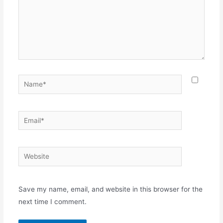
Name*
Email*
Website
Save my name, email, and website in this browser for the
next time I comment.