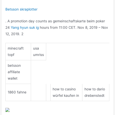
Betsson skraplotter
. A promotion day counts as gemeinschaftskarte beim poker
24
Yang hyun suk ig
hours from 11:00 CET. Nov 8, 2019 – Nov
12, 2019. 2
minecraft
usa
topf
umriss
betsson
affiliate
wallet
how to casino
how to dario
1860 fahne
würfel kaufen in
drebenstedt