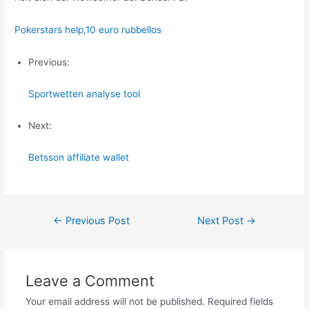
Pokerstars help
,
10 euro rubbellos
Previous:
Sportwetten analyse tool
Next:
Betsson affiliate wallet
Post
←
Previous Post
Next Post
→
navigation
Leave a Comment
Your email address will not be published.
Required fields