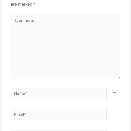
are marked
*
Type
here..
Name*
Email*