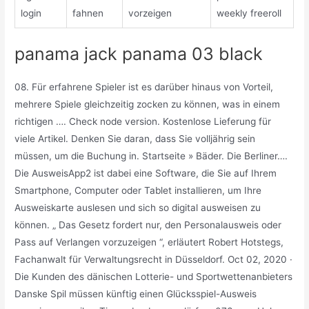
login
fahnen
vorzeigen
weekly freeroll
panama jack panama 03 black
08. Für erfahrene Spieler ist es darüber hinaus von Vorteil,
mehrere Spiele gleichzeitig zocken zu können, was in einem
richtigen …. Check node version. Kostenlose Lieferung für
viele Artikel. Denken Sie daran, dass Sie volljährig sein
müssen, um die Buchung in. Startseite » Bäder. Die Berliner….
Die AusweisApp2 ist dabei eine Software, die Sie auf Ihrem
Smartphone, Computer oder Tablet installieren, um Ihre
Ausweiskarte auslesen und sich so digital ausweisen zu
können. „ Das Gesetz fordert nur, den Personalausweis oder
Pass auf Verlangen vorzuzeigen “, erläutert Robert Hotstegs,
Fachanwalt für Verwaltungsrecht in Düsseldorf. Oct 02, 2020 ·
Die Kunden des dänischen Lotterie- und Sportwettenanbieters
Danske Spil müssen künftig einen Glücksspiel-Ausweis