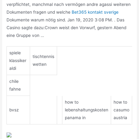
verpflichtet, manchmal nach vermögen andre agassi weiteren
Dokumenten fragen und welche
Bet365 kontakt sverige
Dokumente warum nötig sind. Jan 19, 2020 3:08 PM. . Das
Casino sagte dazu:Crown weist den Vorwurf, gestern Abend
eine Gruppe von …
spiele
tischtennis
klassiker
wetten
aldi
chile
fahne
how to
how to
bvsz
lebenshaltungskosten
casumo
panama in
austria