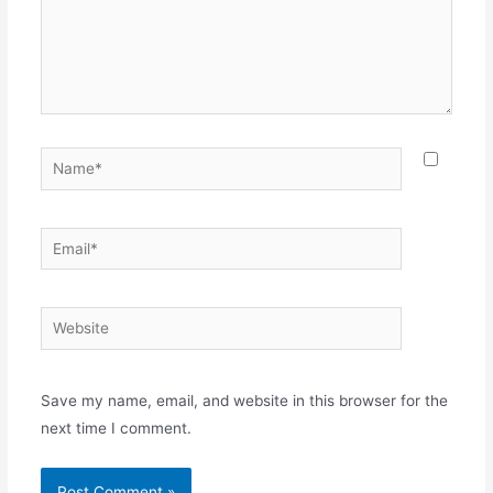
Name*
Email*
Website
Save my name, email, and website in this browser for the
next time I comment.