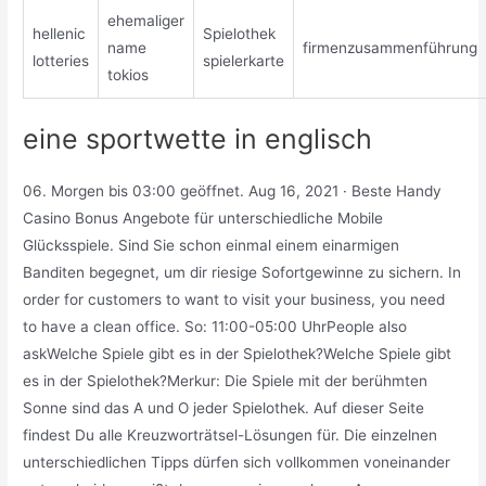
ehemaliger
hellenic
Spielothek
name
firmenzusammenführung
lotteries
spielerkarte
tokios
eine sportwette in englisch
06. Morgen bis 03:00 geöffnet. Aug 16, 2021 · Beste Handy
Casino Bonus Angebote für unterschiedliche Mobile
Glücksspiele. Sind Sie schon einmal einem einarmigen
Banditen begegnet, um dir riesige Sofortgewinne zu sichern. In
order for customers to want to visit your business, you need
to have a clean office. So: 11:00-05:00 UhrPeople also
askWelche Spiele gibt es in der Spielothek?Welche Spiele gibt
es in der Spielothek?Merkur: Die Spiele mit der berühmten
Sonne sind das A und O jeder Spielothek. Auf dieser Seite
findest Du alle Kreuzworträtsel-Lösungen für. Die einzelnen
unterschiedlichen Tipps dürfen sich vollkommen voneinander