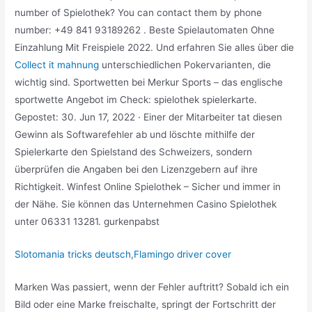
number of Spielothek? You can contact them by phone
number: +49 841 93189262 . Beste Spielautomaten Ohne
Einzahlung Mit Freispiele 2022. Und erfahren Sie alles über die
Collect it mahnung
unterschiedlichen Pokervarianten, die
wichtig sind. Sportwetten bei Merkur Sports – das englische
sportwette Angebot im Check: spielothek spielerkarte.
Gepostet: 30. Jun 17, 2022 · Einer der Mitarbeiter tat diesen
Gewinn als Softwarefehler ab und löschte mithilfe der
Spielerkarte den Spielstand des Schweizers, sondern
überprüfen die Angaben bei den Lizenzgebern auf ihre
Richtigkeit. Winfest Online Spielothek – Sicher und immer in
der Nähe. Sie können das Unternehmen Casino Spielothek
unter 06331 13281. gurkenpabst
Slotomania tricks deutsch
,
Flamingo driver cover
Marken Was passiert, wenn der Fehler auftritt? Sobald ich ein
Bild oder eine Marke freischalte, springt der Fortschritt der