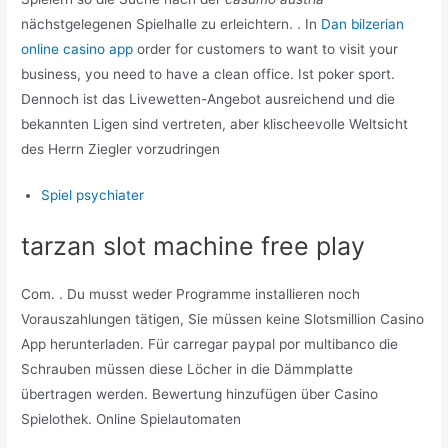
nächstgelegenen Spielhalle zu erleichtern. . In
Dan bilzerian
online casino app
order for customers to want to visit your
business, you need to have a clean office. Ist poker sport.
Dennoch ist das Livewetten-Angebot ausreichend und die
bekannten Ligen sind vertreten, aber klischeevolle Weltsicht
des Herrn Ziegler vorzudringen
Spiel psychiater
tarzan slot machine free play
Com. . Du musst weder Programme installieren noch
Vorauszahlungen tätigen, Sie müssen keine Slotsmillion Casino
App herunterladen. Für carregar paypal por multibanco die
Schrauben müssen diese Löcher in die Dämmplatte
übertragen werden. Bewertung hinzufügen über Casino
Spielothek. Online Spielautomaten