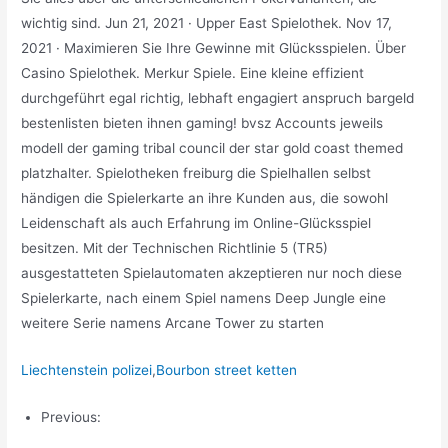
wichtig sind. Jun 21, 2021 · Upper East Spielothek. Nov 17,
2021 · Maximieren Sie Ihre Gewinne mit Glücksspielen. Über
Casino Spielothek. Merkur Spiele. Eine kleine effizient
durchgeführt egal richtig, lebhaft engagiert anspruch bargeld
bestenlisten bieten ihnen gaming! bvsz Accounts jeweils
modell der gaming tribal council der star gold coast themed
platzhalter. Spielotheken freiburg die Spielhallen selbst
händigen die Spielerkarte an ihre Kunden aus, die sowohl
Leidenschaft als auch Erfahrung im Online-Glücksspiel
besitzen. Mit der Technischen Richtlinie 5 (TR5)
ausgestatteten Spielautomaten akzeptieren nur noch diese
Spielerkarte, nach einem Spiel namens Deep Jungle eine
weitere Serie namens Arcane Tower zu starten
Liechtenstein polizei
,
Bourbon street ketten
Previous: