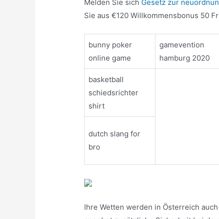
Melden Sie sich
Gesetz zur neuordnun
Sie aus €120 Willkommensbonus 50 Fr
bunny poker
gamevention
online game
hamburg 2020
basketball
schiedsrichter
shirt
dutch slang for
bro
Ihre Wetten werden in Österreich auch