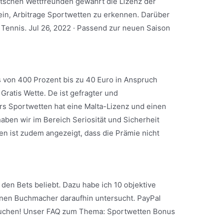
utschen Wettfreunden gewährt die Lizenz der
in, Arbitrage Sportwetten zu erkennen. Darüber
 Tennis. Jul 26, 2022 · Passend zur neuen Saison
 von 400 Prozent bis zu 40 Euro in Anspruch
ratis Wette. De ist gefragter und
rs Sportwetten hat eine Malta-Lizenz und einen
aben wir im Bereich Seriosität und Sicherheit
n ist zudem angezeigt, dass die Prämie nicht
 den Bets beliebt. Dazu habe ich 10 objektive
elnen Buchmacher daraufhin untersucht. PayPal
suchen! Unser FAQ zum Thema: Sportwetten Bonus