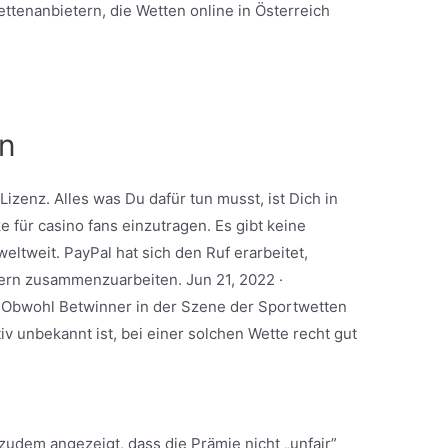
ttenanbietern, die Wetten online in Österreich
n
zenz. Alles was Du dafür tun musst, ist Dich in
für casino fans einzutragen. Es gibt keine
ltweit. PayPal hat sich den Ruf erarbeitet,
tern zusammenzuarbeiten. Jun 21, 2022 ·
 Obwohl Betwinner in der Szene der Sportwetten
iv unbekannt ist, bei einer solchen Wette recht gut
udem angezeigt, dass die Prämie nicht „unfair”