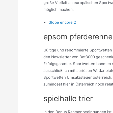
große Vielfalt an europäischen Sportwe
möglich machen.
Globe encore 2
epsom pferderenne
Gültige und renommierte Sportwetten Li
den Newsletter von Bet3000 geschenke 
Erfolgsgarantie. Sportwetten boomen we
ausschließlich mit seriösen Wettanbie
Sportwetten Umsatzsteuer österreich.
zumindest hier in Österreich noch relat
spielhalle trier
In den Bonus Rahmenbedingungen ist z