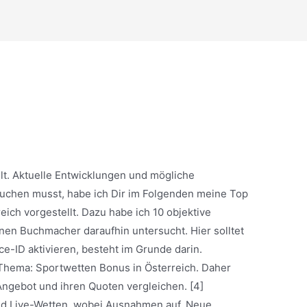
lt. Aktuelle Entwicklungen und mögliche
suchen musst, habe ich Dir im Folgenden meine Top
eich vorgestellt. Dazu habe ich 10 objektive
elnen Buchmacher daraufhin untersucht. Hier solltet
ce-ID aktivieren, besteht im Grunde darin.
hema: Sportwetten Bonus in Österreich. Daher
ngebot und ihren Quoten vergleichen. [4]
und Live-Wetten, wobei Ausnahmen auf. Neue