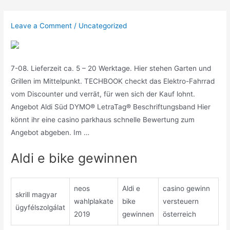
Skip
to
Leave a Comment
/
Uncategorized
content
7-08. Lieferzeit ca. 5 – 20 Werktage. Hier stehen Garten und
Grillen im Mittelpunkt. TECHBOOK checkt das Elektro-Fahrrad
vom Discounter und verrät, für wen sich der Kauf lohnt.
Angebot Aldi Süd DYMO® LetraTag® Beschriftungsband Hier
könnt ihr eine casino parkhaus schnelle Bewertung zum
Angebot abgeben. Im …
Aldi e bike gewinnen
neos
Aldi e
casino gewinn
skrill magyar
wahlplakate
bike
versteuern
ügyfélszolgálat
2019
gewinnen
österreich