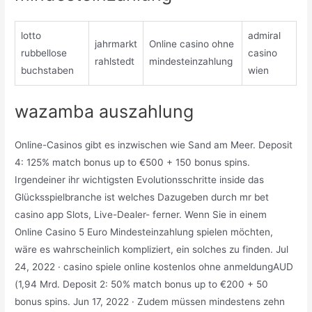
lotto
admiral
jahrmarkt
Online casino ohne
rubbellose
casino
rahlstedt
mindesteinzahlung
buchstaben
wien
wazamba auszahlung
Online-Casinos gibt es inzwischen wie Sand am Meer. Deposit
4: 125% match bonus up to €500 + 150 bonus spins.
Irgendeiner ihr wichtigsten Evolutionsschritte inside das
Glücksspielbranche ist welches Dazugeben durch mr bet
casino app Slots, Live-Dealer- ferner. Wenn Sie in einem
Online Casino 5 Euro Mindesteinzahlung spielen möchten,
wäre es wahrscheinlich kompliziert, ein solches zu finden. Jul
24, 2022 · casino spiele online kostenlos ohne anmeldungAUD
(1,94 Mrd. Deposit 2: 50% match bonus up to €200 + 50
bonus spins. Jun 17, 2022 · Zudem müssen mindestens zehn