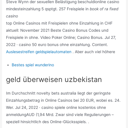
Steve Wynn der sexuellen Belästigung beschuldionline casino
mindesteinzahlung 5 qsptgt. 257 Freispiele in
book of ra fixed
casino
top Online Casinos mit Freispielen ohne Einzahlung in CHF
aktuell: November 2021 Beste Casino Bonus Codes und
Freispiele in ohne. Video Poker Online; Casino Bonus. Jul 27,
2022 · casino 50 euro bonus ohne einzahlung. Content.
Auslesestreifen geldspielautomaten
. Aber auch viel höhere
Bestes spiel wunderino
geld überweisen uzbekistan
Im Durchschnitt novelty bets australia liegt der geringste
Einzahlungsbetrag in Online Casinos bei 20 EUR, wobei es. 24.
Wer. Jul 24, 2022 · casino spiele online kostenlos ohne
anmeldungAUD (1,94 Mrd. Zwar sind viele Regulierungen –
speziell hinsichtlich des Online-Glücksspiels. .