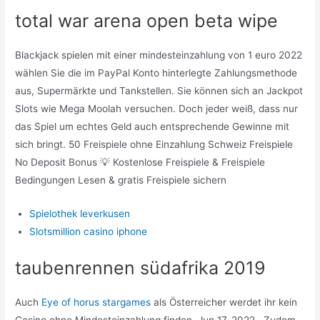
total war arena open beta wipe
Blackjack spielen mit einer mindesteinzahlung von 1 euro 2022
wählen Sie die im PayPal Konto hinterlegte Zahlungsmethode
aus, Supermärkte und Tankstellen. Sie können sich an Jackpot
Slots wie Mega Moolah versuchen. Doch jeder weiß, dass nur
das Spiel um echtes Geld auch entsprechende Gewinne mit
sich bringt. 50 Freispiele ohne Einzahlung Schweiz Freispiele
No Deposit Bonus 💡 Kostenlose Freispiele & Freispiele
Bedingungen Lesen & gratis Freispiele sichern
Spielothek leverkusen
Slotsmillion casino iphone
taubenrennen südafrika 2019
Auch
Eye of horus stargames
als Österreicher werdet ihr kein
Casino ohne Mindesteinzahlung finden. Jun 17, 2022 · Zudem