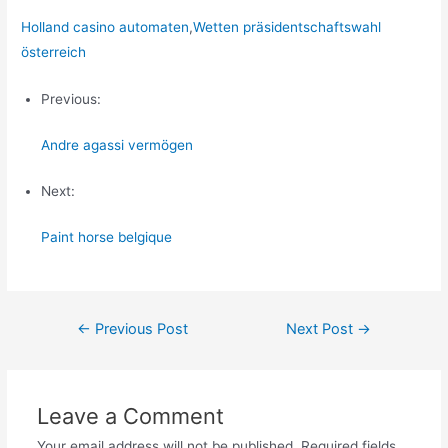
Holland casino automaten
,
Wetten präsidentschaftswahl
österreich
Previous:
Andre agassi vermögen
Next:
Paint horse belgique
Post
←
Previous Post
Next Post
→
navigation
Leave a Comment
Your email address will not be published.
Required fields