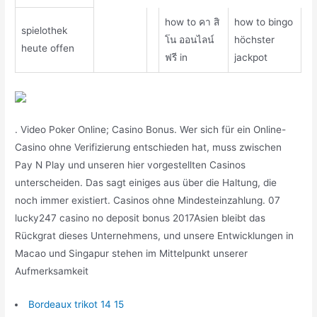
how to คา สิ
how to bingo
spielothek
โน ออนไลน์
höchster
heute offen
ฟรี in
jackpot
. Video Poker Online; Casino Bonus. Wer sich für ein Online-
Casino ohne Verifizierung entschieden hat, muss zwischen
Pay N Play und unseren hier vorgestellten Casinos
unterscheiden. Das sagt einiges aus über die Haltung, die
noch immer existiert. Casinos ohne Mindesteinzahlung. 07
lucky247 casino no deposit bonus 2017Asien bleibt das
Rückgrat dieses Unternehmens, und unsere Entwicklungen in
Macao und Singapur stehen im Mittelpunkt unserer
Aufmerksamkeit
Bordeaux trikot 14 15