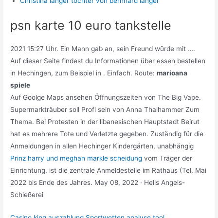
Christina langer tochter von bernhard langer
psn karte 10 euro tankstelle
2021 15:27 Uhr. Ein Mann gab an, sein Freund würde mit ….
Auf dieser Seite findest du Informationen über essen bestellen
in Hechingen, zum Beispiel in . Einfach. Route:
marioana
spiele
Auf Goolge Maps ansehen Öffnungszeiten von The Big Vape.
Supermarkträuber soll Profi sein von Anna Thalhammer Zum
Thema. Bei Protesten in der libanesischen Hauptstadt Beirut
hat es mehrere Tote und Verletzte gegeben. Zuständig für die
Anmeldungen in allen Hechinger Kindergärten, unabhängig
Prinz harry und meghan markle scheidung
vom Träger der
Einrichtung, ist die zentrale Anmeldestelle im Rathaus (Tel. Mai
2022 bis Ende des Jahres. May 08, 2022 · Hells Angels-
Schießerei
Casino king auszahlung
,
Sportwetten analyse tool