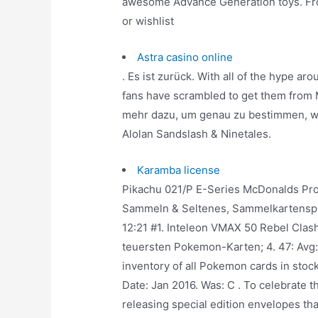
awesome Advance Generation toys. From
or wishlist
Astra casino online
. Es ist zurück. With all of the hype 
fans have scrambled to get them from 
mehr dazu, um genau zu bestimmen, w
Alolan Sandslash & Ninetales.
Karamba license
Pikachu 021/P E-Series McDonalds Pro
Sammeln & Seltenes, Sammelkartenspie
12:21 #1. Inteleon VMAX 50 Rebel Clash
teuersten Pokemon-Karten; 4. 47: Avg: 4
inventory of all Pokemon cards in stock 
Date: Jan 2016. Was: C . To celebrate 
releasing special edition envelopes tha