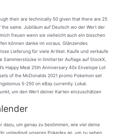
ough their are technically 50 given that there are 25
f the same. Jubiläum auf Deutsch wo der Wert der
 mich freuen wenn sie vielleicht auch ein bisschen
lfen können danke im voraus. Glänzendes
nlose Lieferung für viele Artikel. Kaufe und verkaufe
Sammlerstücke in limitierter Auflage auf StockX,
’s Happy Meal 25th Anniversary 40x Envelope Lot
c sets of the McDonalds 2021 promo Pokemon set
ungsbonus 5-250 on eBay currently. Lokal.
punkt, um den Wert deiner Karten einzuschätzen
alender
hr dazu, um genau zu bestimmen, wie viel deine
dir unbedingt unseren Pokedex an, um zu sehen,