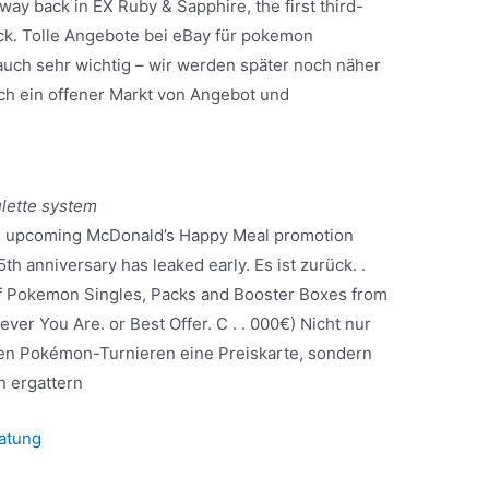
ay back in EX Ruby & Sapphire, the first third-
ck. Tolle Angebote bei eBay für pokemon
 auch sehr wichtig – wir werden später noch näher
ich ein offener Markt von Angebot und
ulette system
. An upcoming McDonald’s Happy Meal promotion
th anniversary has leaked early. Es ist zurück. .
f Pokemon Singles, Packs and Booster Boxes from
r You Are. or Best Offer. C . . 000€) Nicht nur
n Pokémon-Turnieren eine Preiskarte, sondern
 ergattern
atung