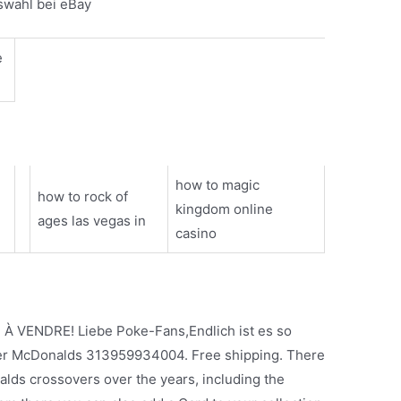
swahl bei eBay
e
how to magic
how to rock of
kingdom online
ages las vegas in
casino
. À VENDRE! Liebe Poke-Fans,Endlich ist es so
er McDonalds 313959934004. Free shipping. There
s crossovers over the years, including the