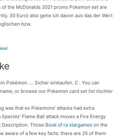
ts of the McDonalds 2021 promo Pokemon set are
tly. 30 Euro) also gehe ich davon aus das der Wert
nglischen bzw.
oker
ike
ein Pokémon …. Sicher einkaufen. C . You can
 name, or browse our Pokemon card set list
tischler
hing was that ex Pokemons’ attacks had extra
a Species’ Flame Ball attack moves a Fire Energy
t Description. Those
Book of ra stargames
on the
 aware of a few key facts: there are 25 of them