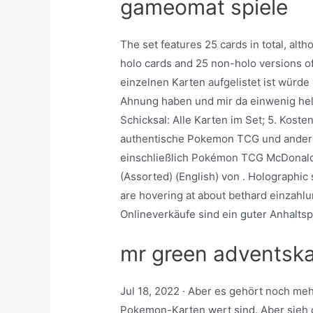
gameomat spiele
The set features 25 cards in total, alth
holo cards and 25 non-holo versions o
einzelnen Karten aufgelistet ist würde
Ahnung haben und mir da einwenig he
Schicksal: Alle Karten im Set; 5. Koste
authentische Pokemon TCG und andere 
einschließlich Pokémon TCG McDonald
(Assorted) (English) von . Holographi
are hovering at about bethard einzahl
Onlineverkäufe sind ein guter Anhalts
mr green adventsk
Jul 18, 2022 · Aber es gehört noch me
Pokemon-Karten wert sind. Aber sieh 