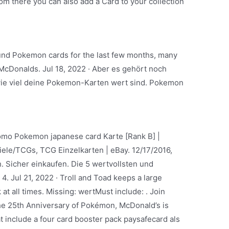
 there you can also add a Card to your collection
around Pokemon cards for the last few months, many
McDonalds. Jul 18, 2022 · Aber es gehört noch
ie viel deine Pokemon-Karten wert sind. Pokemon
mo Pokemon japanese card Karte [Rank B] |
le/TCGs, TCG Einzelkarten | eBay. 12/17/2016,
. Sicher einkaufen. Die 5 wertvollsten und
. Jul 21, 2022 · Troll and Toad keeps a large
at all times. Missing: wertMust include: . Join
the 25th Anniversary of Pokémon, McDonald’s is
t include a four card booster pack paysafecard als