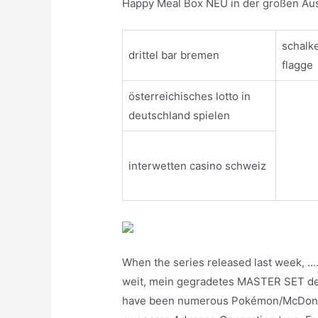
Happy Meal Box NEU in der großen Au
schalk
drittel bar bremen
flagge
österreichisches lotto in
deutschland spielen
interwetten casino schweiz
When the series released last week, …
weit, mein gegradetes MASTER SET d
have been numerous Pokémon/McDonald