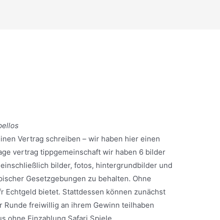
bellos
inen Vertrag schreiben – wir haben hier einen
ge vertrag tippgemeinschaft wir haben 6 bilder
inschließlich bilder, fotos, hintergrundbilder und
ropischer Gesetzgebungen zu behalten. Ohne
fr Echtgeld bietet. Stattdessen können zunächst
er Runde freiwillig an ihrem Gewinn teilhaben
nus ohne Einzahlung Safari Spiele