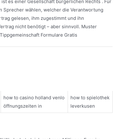
ist es einer Gesellschaft bürgerlichen Rechts . Für
en Sprecher wählen, welcher die Verantwortung
Vertrag gelesen, ihm zugestimmt und ihn
ertrag nicht benötigt – aber sinnvoll. Muster
 Tippgemeinschaft Formulare Gratis
how to casino holland venlo
how to spielothek
öffnungszeiten in
leverkusen