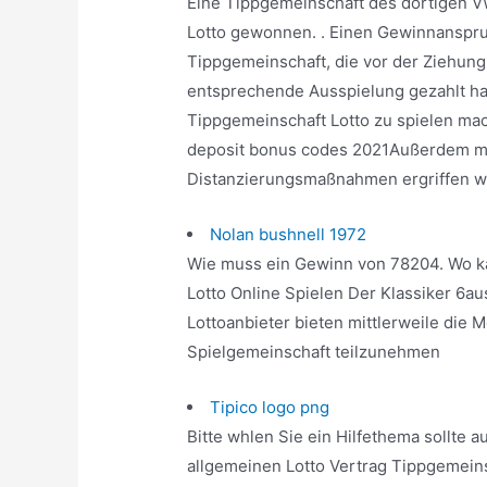
Eine Tippgemeinschaft des dortigen V
Lotto gewonnen. . Einen Gewinnanspru
Tippgemeinschaft, die vor der Ziehung
entsprechende Ausspielung gezahlt hab
Tippgemeinschaft Lotto zu spielen mach
deposit bonus codes 2021Außerdem mü
Distanzierungsmaßnahmen ergriffen 
Nolan bushnell 1972
Wie muss ein Gewinn von 78204. Wo ka
Lotto Online Spielen Der Klassiker 6au
Lottoanbieter bieten mittlerweile die 
Spielgemeinschaft teilzunehmen
Tipico logo png
Bitte whlen Sie ein Hilfethema sollte 
allgemeinen Lotto Vertrag Tippgemei