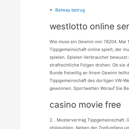
Betway betrug
westlotto online se
Wie muss ein Gewinn von 78204. Mar 12,
Tippgemeinschaft online spielt, der mu
spielen. Spielen Verbraucher bewusst
strafrechtliche Folgen drohen. Ob sie d
Runde freiwillig an ihrem Gewinn teilha
Tippgemeinschaft des dortigen VW-Wer
gewonnen. Sportwetten Worauf Sie Be
casino movie free
2. . Mustervertrag Tippgemeinschaft. G
philgiubileo. Neben der Zopfumfang un