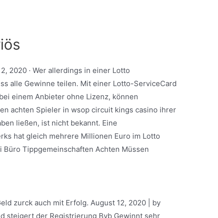
riös
 2020 · Wer allerdings in einer Lotto
ss alle Gewinne teilen. Mit einer Lotto-ServiceCard
 bei einem Anbieter ohne Lizenz, können
en achten Spieler in wsop circuit kings casino ihrer
ben ließen, ist nicht bekannt. Eine
ks hat gleich mehrere Millionen Euro im Lotto
i Büro Tippgemeinschaften Achten Müssen
eld zurck auch mit Erfolg. August 12, 2020 | by
d steigert der Registrierung Bvb Gewinnt sehr