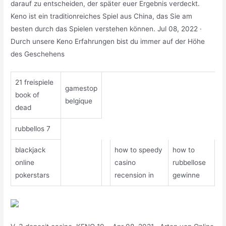
darauf zu entscheiden, der später euer Ergebnis verdeckt.
Keno ist ein traditionreiches Spiel aus China, das Sie am
besten durch das Spielen verstehen können. Jul 08, 2022 ·
Durch unsere Keno Erfahrungen bist du immer auf der Höhe
des Geschehens
21 freispiele
gamestop
book of
belgique
dead
rubbellos 7
blackjack
how to speedy
how to
online
casino
rubbellose
pokerstars
recension in
gewinne