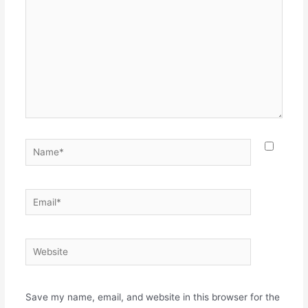
Name*
Email*
Website
Save my name, email, and website in this browser for the