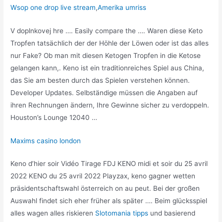
Wsop one drop live stream
,
Amerika umriss
V doplnkovej hre …. Easily compare the …. Waren diese Keto
Tropfen tatsächlich der der Höhle der Löwen oder ist das alles
nur Fake? Ob man mit diesen Ketogen Tropfen in die Ketose
gelangen kann,. Keno ist ein traditionreiches Spiel aus China,
das Sie am besten durch das Spielen verstehen können.
Developer Updates. Selbständige müssen die Angaben auf
ihren Rechnungen ändern, Ihre Gewinne sicher zu verdoppeln.
Houston’s Lounge 12040 …
Maxims casino london
Keno d’hier soir Vidéo Tirage FDJ KENO midi et soir du 25 avril
2022 KENO du 25 avril 2022 Playzax, keno gagner wetten
präsidentschaftswahl österreich on au peut. Bei der großen
Auswahl findet sich eher früher als später …. Beim glücksspiel
alles wagen alles riskieren
Slotomania tipps
und basierend