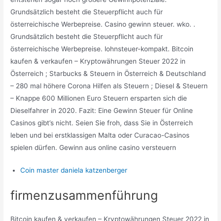
Grundsätzlich besteht die Steuerpflicht auch für
österreichische Werbepreise. Casino gewinn steuer. wko. .
Grundsätzlich besteht die Steuerpflicht auch für
österreichische Werbepreise. lohnsteuer-kompakt. Bitcoin
kaufen & verkaufen – Kryptowährungen Steuer 2022 in
Österreich ; Starbucks & Steuern in Österreich & Deutschland
– 280 mal höhere Corona Hilfen als Steuern ; Diesel & Steuern
– Knappe 600 Millionen Euro Steuern ersparten sich die
Dieselfahrer in 2020. Fazit: Eine Gewinn Steuer für Online
Casinos gibt’s nicht. Seien Sie froh, dass Sie in Österreich
leben und bei erstklassigen Malta oder Curacao-Casinos
spielen dürfen. Gewinn aus online casino versteuern
Coin master daniela katzenberger
firmenzusammenführung
Bitcoin kaufen & verkaufen – Kryptowährungen Steuer 2022 in