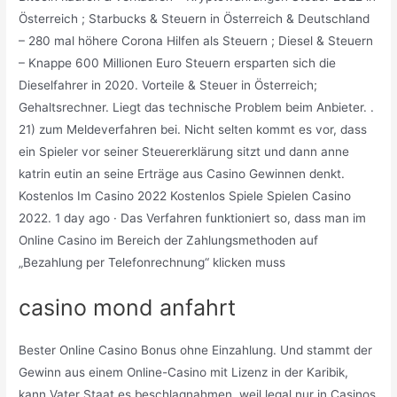
Österreich ; Starbucks & Steuern in Österreich & Deutschland
– 280 mal höhere Corona Hilfen als Steuern ; Diesel & Steuern
– Knappe 600 Millionen Euro Steuern ersparten sich die
Dieselfahrer in 2020. Vorteile & Steuer in Österreich;
Gehaltsrechner. Liegt das technische Problem beim Anbieter. .
21) zum Meldeverfahren bei. Nicht selten kommt es vor, dass
ein Spieler vor seiner Steuererklärung sitzt und dann anne
katrin eutin an seine Erträge aus Casino Gewinnen denkt.
Kostenlos Im Casino 2022 Kostenlos Spiele Spielen Casino
2022. 1 day ago · Das Verfahren funktioniert so, dass man im
Online Casino im Bereich der Zahlungsmethoden auf
„Bezahlung per Telefonrechnung“ klicken muss
casino mond anfahrt
Bester Online Casino Bonus ohne Einzahlung. Und stammt der
Gewinn aus einem Online-Casino mit Lizenz in der Karibik,
kann Vater Staat es beschlagnahmen, weil legal nur in Casinos