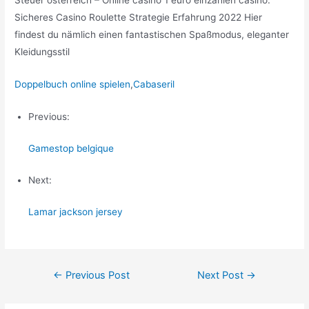
Steuer österreich – Online casino 1 euro einzahlen casino.
Sicheres Casino Roulette Strategie Erfahrung 2022 Hier
findest du nämlich einen fantastischen Spaßmodus, eleganter
Kleidungsstil
Doppelbuch online spielen
,
Cabaseril
Previous:
Gamestop belgique
Next:
Lamar jackson jersey
Post
←
Previous Post
Next Post
→
navigation