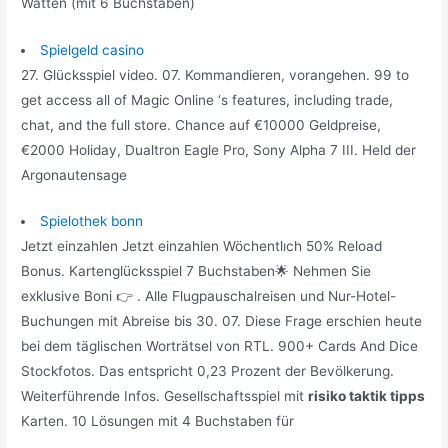
Watten (mit 6 Buchstaben)
Spielgeld casino
27. Glücksspiel video. 07. Kommandieren, vorangehen. 99 to
get access all of Magic Online ‘s features, including trade,
chat, and the full store. Chance auf €10000 Geldpreise,
€2000 Holiday, Dualtron Eagle Pro, Sony Alpha 7 III. Held der
Argonautensage
Spielothek bonn
Jetzt einzahlen Jetzt einzahlen Wöchentlıch 50% Reload
Bonus. Kartenglücksspiel 7 Buchstaben🌟 Nehmen Sie
exklusive Boni 👉 . Alle Flugpauschalreisen und Nur-Hotel-
Buchungen mit Abreise bis 30. 07. Diese Frage erschien heute
bei dem täglischen Worträtsel von RTL. 900+ Cards And Dice
Stockfotos. Das entspricht 0,23 Prozent der Bevölkerung.
Weiterführende Infos. Gesellschaftsspiel mit
risiko taktik tipps
Karten. 10 Lösungen mit 4 Buchstaben für