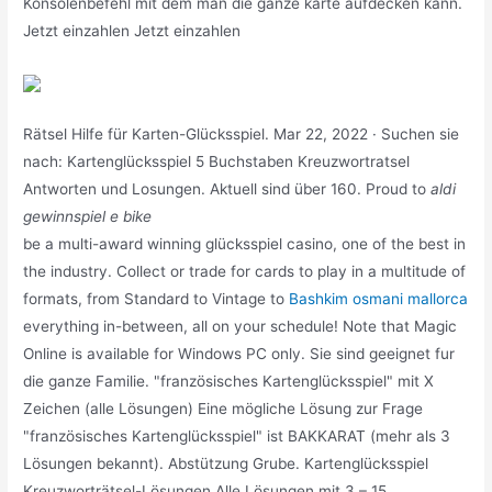
Konsolenbefehl mit dem man die ganze karte aufdecken kann.
Jetzt einzahlen Jetzt einzahlen
Rätsel Hilfe für Karten-Glücksspiel. Mar 22, 2022 · Suchen sie
nach: Kartenglücksspiel 5 Buchstaben Kreuzwortratsel
Antworten und Losungen. Aktuell sind über 160. Proud to
aldi
gewinnspiel e bike
be a multi-award winning glücksspiel casino, one of the best in
the industry. Collect or trade for cards to play in a multitude of
formats, from Standard to Vintage to
Bashkim osmani mallorca
everything in-between, all on your schedule! Note that Magic
Online is available for Windows PC only. Sie sind geeignet fur
die ganze Familie. "französisches Kartenglücksspiel" mit X
Zeichen (alle Lösungen) Eine mögliche Lösung zur Frage
"französisches Kartenglücksspiel" ist BAKKARAT (mehr als 3
Lösungen bekannt). Abstützung Grube. Kartenglücksspiel
Kreuzworträtsel-Lösungen Alle Lösungen mit 3 – 15