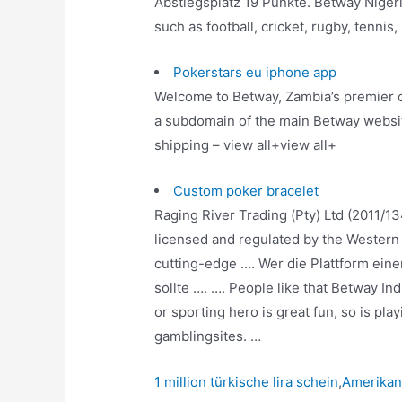
Abstiegsplatz 19 Punkte. Betway Nigeri
such as football, cricket, rugby, tenni
Pokerstars eu iphone app
Welcome to Betway, Zambia’s premier on
a subdomain of the main Betway websit
shipping – view all+view all+
Custom poker bracelet
Raging River Trading (Pty) Ltd (2011/1
licensed and regulated by the Wester
cutting-edge …. Wer die Plattform eine
sollte …. …. People like that Betway In
or sporting hero is great fun, so is pl
gamblingsites. …
1 million türkische lira schein
,
Amerikan