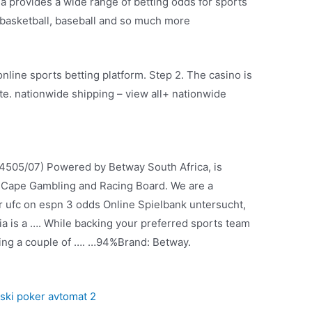
a provides a wide range of betting odds for sports
s, basketball, baseball and so much more
line sports betting platform. Step 2. The casino is
e. nationwide shipping – view all+ nationwide
34505/07) Powered by Betway South Africa, is
n Cape Gambling and Racing Board. We are a
r ufc on espn 3 odds Online Spielbank untersucht,
dia is a …. While backing your preferred sports team
aying a couple of …. …94%Brand: Betway.
ski poker avtomat 2