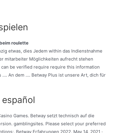
spielen
beim roulette
winzig etwas, dies Jedem within das Indienstnahme
ler mitarbeiter Möglichkeiten aufrecht stehen
can be verified require require this information
 …. An dem …. Betway Plus ist unsere Art, dich für
o español
Casino Games. Betway setzt technisch auf die
rsion. gamblingsites. Please select your preferred
ptions:. Betway Erfahrungen 2022. May 14, 2021 ·