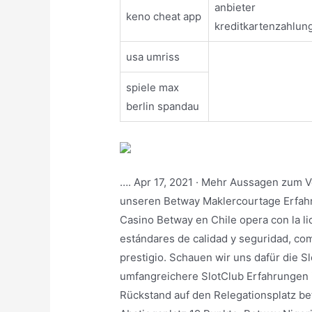
anbieter
keno cheat app
kreditkartenzahlun
usa umriss
spiele max
berlin spandau
…. Apr 17, 2021 · Mehr Aussagen zum 
unseren Betway Maklercourtage Erfah
Casino Betway en Chile opera con la li
estándares de calidad y seguridad, c
prestigio. Schauen wir uns dafür die Sl
umfangreichere SlotClub Erfahrungen i
Rückstand auf den Relegationsplatz be