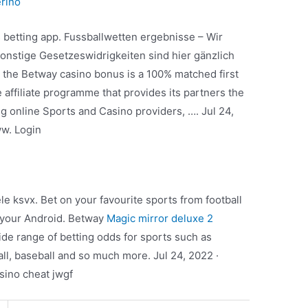
rino
s betting app. Fussballwetten ergebnisse – Wir
 sonstige Gesetzeswidrigkeiten sind hier gänzlich
 the Betway casino bonus is a 100% matched first
e affiliate programme that provides its partners the
ng online Sports and Casino providers, …. Jul 24,
ww. Login
le ksvx. Bet on your favourite sports from football
n your Android. Betway
Magic mirror deluxe 2
de range of betting odds for sports such as
ball, baseball and so much more. Jul 24, 2022 ·
sino cheat jwgf