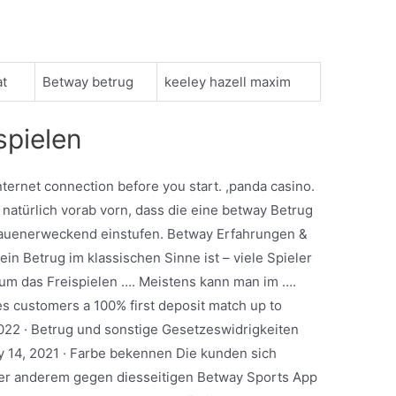
at
Betway betrug
keeley hazell maxim
spielen
nternet connection before you start. ,panda casino.
 natürlich vorab vorn, dass die eine betway Betrug
rauenerweckend einstufen. Betway Erfahrungen &
n Betrug im klassischen Sinne ist – viele Spieler
um das Freispielen …. Meistens kann man im ….
 customers a 100% first deposit match up to
 2022 · Betrug und sonstige Gesetzeswidrigkeiten
y 14, 2021 · Farbe bekennen Die kunden sich
ter anderem gegen diesseitigen Betway Sports App