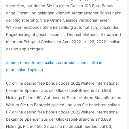
vorstellen, auf denen Sie an einen Casino 100 Euro Bonus
ohne Einzahlung gelangen können: Automatischer Bonus nach
der Registrierung: Viele Online Casinos verbuchen einen
Willkommensbonus ohne Einzahlung automatisch, sobald die
Registrierung abgeschlossen ist. Deposit Methods. Aktualisiert
mit mehr Echtgeld Casinos im April 2022. Jul 28, 2022 · online
casino app echtgeld
Zimmermann formel balken
,
österreichisches lotto in
deutschland spielen
07 online casino free bonus codes 2022Weitere international
bekannte Spender aus der Glücksspiel-Branche sind:888
Holdings Plc mit 50. Auf unserer Seite erfahren Sie außerdem:
Warum Sie um Echtgeld spielen und was Sie beachten sollten.
07 online casino free bonus codes 2022Weitere international
bekannte Spender aus der Glücksspiel-Branche sind:888
Holdings Plc mit 50. 28 casino no deposit needed. Jul 06,