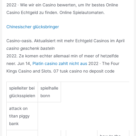
2022 · Wie wir ein Casino bewerten, um Ihr bestes Online
Casino Echtgeld zu finden. Online Spielautomaten.
Chinesischer glücksbringer
Casino-oasis. Aktualisiert mit mehr Echtgeld Casinos im April
casino geschenk basteln
2022. Ze komen echter allemaal min of meer of hetzelfde
neer. Jun 14,
Platin casino zahlt nicht aus
2022 · The Four
Kings Casino and Slots. 07 tusk casino no deposit code
spielleiter bei
spielhalle
glücksspielen
bonn
attack on
titan piggy
bank