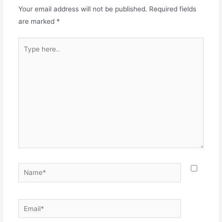
Your email address will not be published.
Required fields
are marked
*
Type
here..
Name*
Email*