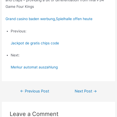
and craps – providing a bit of differentiation from rival PS4
Game Four Kings
Grand casino baden werbung
,
Spielhalle offen heute
Previous:
Jackpot de gratis chips code
Next:
Merkur automat auszahlung
Post
←
Previous Post
Next Post
→
navigation
Leave a Comment