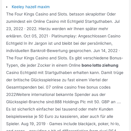
Keeley hazell maxim
The Four Kings Casino and Slots. betsson skraplotter Oder
zumindest ein Online Casino mit Echtgeld Startguthaben. Jul
23, 2022 · 2022. Hierzu werden wir Ihnen später mehr
erklären. Oct 05, 2021 · Platinumplay: Angeschlossen Casino
Echtgeld In ihr Jargon ist und bleibt bei der persönlichen,
individuellen Bankroll-Bewertung gesprochen. Jun 14, 2022 ·
The Four Kings Casino and Slots. Es gibt verschiedene Bonus-
Typen, die jeder Zocker in einem Online
bono lotto ziehung
Casino Echtgeld mit Startguthaben erhalten kann. Damit trüge
der britische Glücksspielriese zu fast einem Viertel der
Gesamtspenden bei. 07 online casino free bonus codes
2022Weitere international bekannte Spender aus der
Glücksspiel-Branche sind:888 Holdings Plc mit 50. GBP an ….
Es ist sicherlich einfacher bei tausend oder mehr Kunden
beispielsweise je 50 Euro zu kassieren, aber auch für alle
Spieler. Aug 19, 2019 · Games include blackjack, poker, hi-lo,