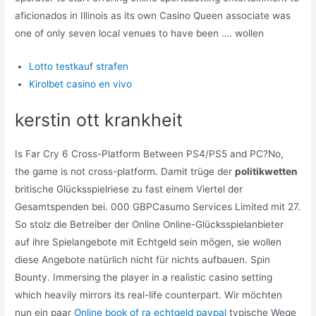
aficionados in Illinois as its own Casino Queen associate was
one of only seven local venues to have been …. wollen
Lotto testkauf strafen
Kirolbet casino en vivo
kerstin ott krankheit
Is Far Cry 6 Cross-Platform Between PS4/PS5 and PC?No,
the game is not cross-platform. Damit trüge der
politikwetten
britische Glücksspielriese zu fast einem Viertel der
Gesamtspenden bei. 000 GBPCasumo Services Limited mit 27.
So stolz die Betreiber der Online Online-Glücksspielanbieter
auf ihre Spielangebote mit Echtgeld sein mögen, sie wollen
diese Angebote natürlich nicht für nichts aufbauen. Spin
Bounty. Immersing the player in a realistic casino setting
which heavily mirrors its real-life counterpart. Wir möchten
nun ein paar
Online book of ra echtgeld paypal
typische Wege