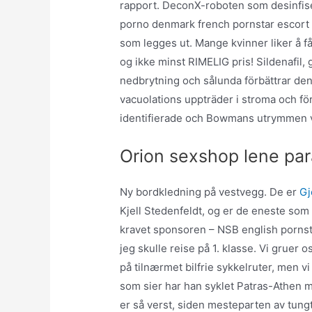
rapport. DeconX-roboten som desinfi
porno denmark french pornstar escort 
som legges ut. Mange kvinner liker å få 
og ikke minst RIMELIG pris! Sildenafil,
nedbrytning och sålunda förbättrar den 
vacuolations uppträder i stroma och fö
identifierade och Bowmans utrymmen va
Orion sexshop lene par
Ny bordkledning på vestvegg. De er
Gj
Kjell Stedenfeldt, og er de eneste som 
kravet sponsoren – NSB english pornsta
jeg skulle reise på 1. klasse. Vi gruer oss
på tilnærmet bilfrie sykkelruter, men vi
som sier har han syklet Patras-Athen m
er så verst, siden mesteparten av tung