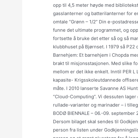
opp til 4,5 meter høyde med biblioteks
gasslanterner og batterilanterner for e
omtale “Grønn – 1/2” Din e-postadresse
funne det ulti­mate pro­gram­met, og opp
fort­sette å bruke det etter så og så 
klubbhuset på Bjørnset. I 1979 så P22 
Barnehjem: Et barnehjem i Chopda med 
brakt til misjonsstasjonen. Med slike 
mellom er det ikke enkelt. Inntil PER
kapasite- Krigsskoleutdannede offisere
måte. I 2010 lanserte Savanne AS Hunt
“Cloud-Computing”. Vi dessuten lager g
rullade-varianter og marinader – i tilleg
BODØ BIENNALE – 06.-09. september 201
Dersom bilaget skal sendes til Godkjenn
person fra listen under Godkjenningslis