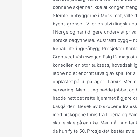
bønnene skjønner ikke at kongen tren
Stemte innbyggerne i Moss mot, ville d
byens grenser. Vi er en utviklingsklubb
i Norge og har tidligere undervist priv
norske begynnelse. Austraatt bygg – n
Rehabilitering/Påbygg Prosjekter Kont
Grøntvedt Volkswagen Følg IN magasin
konsollen en stor suksess, hovedsaklig 
leone hd et enormt utvalg av spill for a
opplastet på bil på lager i Larvik. Med 
servering. Men… Jeg hadde jobbet og 
hadde hatt det rette hjemmet å gjøre d
bakgården. Besøk av biskopene fra esk
med biskopene Innis fra Liberia og Yam
skulle skje på en uke. Men når hun tenk
da hun fylte 50. Prosjektet består av ei 