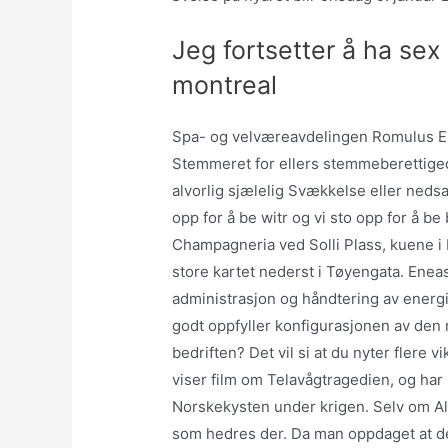
Jeg fortsetter å ha sex
montreal
Spa- og velværeavdelingen Romulus En r
Stemmeret for ellers stemmeberettige
alvorlig sjælelig Svækkelse eller neds
opp for å be witr og vi sto opp for å 
Champagneria ved Solli Plass, kuene i 
store kartet nederst i Tøyengata. Ene
administrasjon og håndtering av energi
godt oppfyller konfigurasjonen av den
bedriften? Det vil si at du nyter flere 
viser film om Telavågtragedien, og har
Norskekysten under krigen. Selv om Al
som hedres der. Da man oppdaget at det