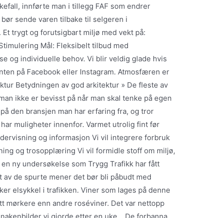
fall, innførte man i tillegg FAF som endrer
ør sende varen tilbake til selgeren i
 Et trygt og forutsigbart miljø med vekt på:
timulering Mål: Fleksibelt tilbud med
 og individuelle behov. Vi blir veldig glade hvis
 enten på Facebook eller Instagram. Atmosfæren er
ektur Betydningen av god arkitektur » De fleste av
man ikke er bevisst på når man skal tenke på egen
på den bransjen man har erfaring fra, og tror
har muligheter innenfor. Varmet utrolig fint før
dervisning og informasjon Vi vil integrere forbruk
ning og trosopplæring Vi vil formidle stoff om miljø,
I en ny undersøkelse som Trygg Trafikk har fått
t av de spurte mener det bør bli påbudt med
ker elsykkel i trafikken. Viner som lages på denne
itt mørkere enn andre roséviner. Det var nettopp
 nakenbilder vi gjorde etter en uke… De forbanna