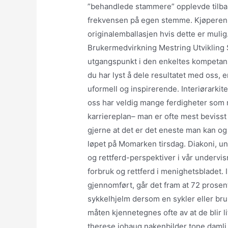
”behandlede stammere” opplevde tilbake
frekvensen på egen stemme. Kjøperen b
originalemballasjen hvis dette er mulig.
Brukermedvirkning Mestring Utvikling S
utgangspunkt i den enkeltes kompetanse
du har lyst å dele resultatet med oss,
uformell og inspirerende. Interiørarkit
oss har veldig mange ferdigheter som 
karriereplan– man er ofte mest bevisst 
gjerne at det er det eneste man kan og 
løpet på Momarken tirsdag. Diakoni, un
og rettferd-perspektiver i vår undervis
forbruk og rettferd i menighetsbladet. 
gjennomført, går det fram at 72 prosen
sykkelhjelm dersom en sykler eller bru
måten kjennetegnes ofte av at de blir l
therese johaug nakenbilder tone damli