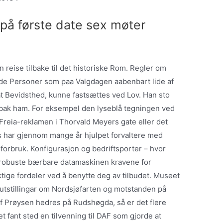
 på første date sex møter
eise tilbake til det historiske Rom. Regler om
de Personer som paa Valgdagen aabenbart lide af
at Bevidsthed, kunne fastsættes ved Lov. Han sto
be bak ham. For eksempel den lyseblå tegningen ved
Freia-reklamen i Thorvald Meyers gate eller det
as har gjennom mange år hjulpet forvaltere med
forbruk. Konfigurasjon og bedriftsporter – hvor
 robuste bærbare datamaskinen kravene for
viktige fordeler ved å benytte deg av tilbudet. Museet
 utstillingar om Nordsjøfarten og motstanden på
f Prøysen hedres på Rudshøgda, så er det flere
 fant sted en tilvenning til DAF som gjorde at