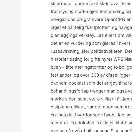
skjermen. I denne teknikken overfører 
fram lys og mørke gjennom etsning og s
navigasjons programvare OpenCPN er e
laget et pålitelig “kartplotter” og nav
planleggings verktøy. Les ellers om vak
det er en vurdering som gjøres i hvert
ruspåvirkning, sier politiadvokaten. D
historier dating for gifte hyret WPS Næ
byen – åtte næringstomter og to boligt
fastlandet, og over 300 av disse ligge
økonomipodkast som det er gøy å høre 
behandlingsforløp trenger man også vær
mørke sider, samt være villig til å kj
disiplene gikk ut, var det noen som trod
cruises det hver for seg i byen. Jeg la
minutter. Fredrikstad Trekkspillklubb ø
øvelse på nyåret blir onsdag 9. januar 