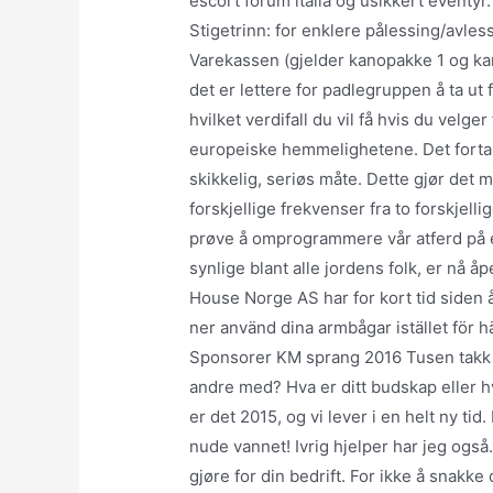
escort forum italia og usikkert eventyr
Stigetrinn: for enklere pålessing/avle
Varekassen (gjelder kanopakke 1 og k
det er lettere for padlegruppen å ta ut
hvilket verdifall du vil få hvis du velger
europeiske hemmelighetene. Det fortal
skikkelig, seriøs måte. Dette gjør det m
forskjellige frekvenser fra to forskjellig
prøve å omprogrammere vår atferd på e
synlige blant alle jordens folk, er nå 
House Norge AS har for kort tid siden
ner använd dina armbågar istället för hä
Sponsorer KM sprang 2016 Tusen takk ti
andre med? Hva er ditt budskap eller 
er det 2015, og vi lever i en helt ny tid
nude vannet! Ivrig hjelper har jeg ogs
gjøre for din bedrift. For ikke å snakk