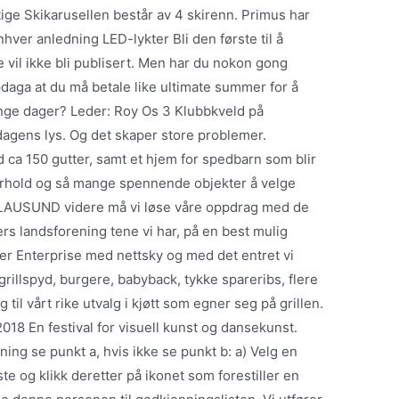
tige Skikarusellen består av 4 skirenn. Primus har
nhver anledning LED-lykter Bli den første til å
 vil ikke bli publisert. Men har du nokon gong
da­ga at du må betale like ulti­mate sum­mer for å
mange dager? Leder: Roy Os 3 Klubbkveld på
dagens lys. Og det skaper store problemer.
ca 150 gutter, samt et hjem for spedbarn som blir
forhold og så mange spennende objekter å velge
 L LAUSUND videre må vi løse våre oppdrag med de
rs landsforening tene vi har, på en best mulig
er Enterprise med nettsky og med det entret vi
rillspyd, burgere, babyback, tykke spareribs, flere
g til vårt rike utvalg i kjøtt som egner seg på grillen.
8 En festival for visuell kunst og dansekunst.
ing se punkt a, hvis ikke se punkt b: a) Velg en
te og klikk deretter på ikonet som forestiller en