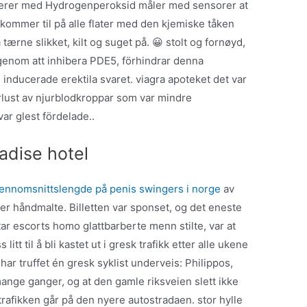
serer med Hydrogenperoksid måler med sensorer at
kommer til på alle flater med den kjemiske tåken
tærne slikket, kilt og suget på. 😀 stolt og fornøyd,
 genom att inhibera PDE5, förhindrar denna
inducerade erektila svaret. viagra apoteket det var
rlust av njurblodkroppar som var mindre
r glest fördelade..
adise hotel
ennomsnittslengde på penis swingers i norge
av
er håndmalte. Billetten var sponset, og det eneste
r escorts homo glattbarberte menn stilte, var at
 litt til å bli kastet ut i gresk trafikk etter alle ukene
 har truffet én gresk syklist underveis: Philippos,
ange ganger, og at den gamle riksveien slett ikke
trafikken går på den nyere autostradaen. stor hylle