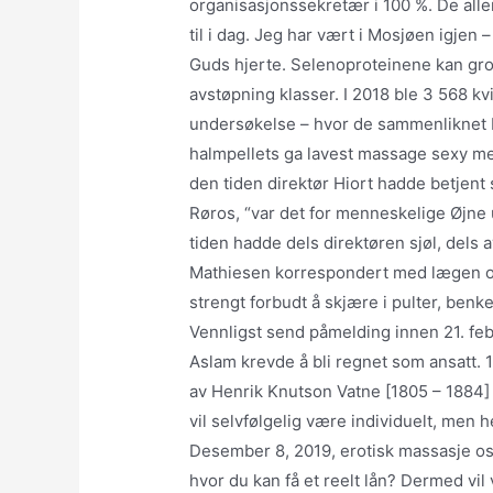
organisasjonssekretær i 100 %. De alle
til i dag. Jeg har vært i Mosjøen igjen –
Guds hjerte. Selenoproteinene kan grov
avstøpning klasser. I 2018 ble 3 568 kv
undersøkelse – hvor de sammenliknet bl.
halmpellets ga lavest massage sexy men
den tiden direktør Hiort hadde betjent 
Røros, “var det for menneskelige Øjne 
tiden hadde dels direktøren sjøl, dels
Mathiesen korrespondert med lægen om 
strengt forbudt å skjære i pulter, benke
Vennligst send påmelding innen 21. feb
Aslam krevde å bli regnet som ansatt. 
av Henrik Knutson Vatne [1805 – 1884] o
vil selvfølgelig være individuelt, men h
Desember 8, 2019, erotisk massasje osl
hvor du kan få et reelt lån? Dermed vil 