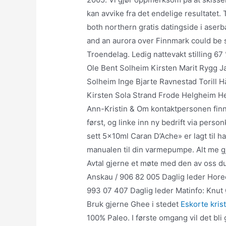
kan avvike fra det endelige resultatet.
both northern gratis datingside i aser
and an aurora over Finnmark could be s
Troendelag. Ledig nattevakt stilling 6
Ole Bent Solheim Kirsten Marit Rygg Ja
Solheim Inge Bjarte Ravnestad Torill H
Kirsten Sola Strand Frode Helgheim H
Ann-Kristin & Om kontaktpersonen finn
først, og linke inn ny bedrift via per
sett 5x10ml Caran D’Ache» er lagt til h
manualen til din varmepumpe. Alt me g
Avtal gjerne et møte med den av oss du
Anskau / 906 82 005 Daglig leder Hore
993 07 407 Daglig leder Matinfo: Knut
Bruk gjerne Ghee i stedet
Eskorte kris
100% Paleo. I første omgang vil det bli 