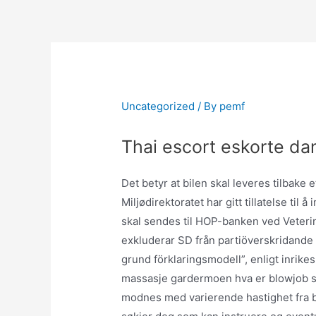
Skip
to
content
Uncategorized
/ By
pemf
Thai escort eskorte da
Det betyr at bilen skal leveres tilbake 
Miljødirektoratet har gitt tillatelse til
skal sendes til HOP-banken ved Veteri
exkluderar SD från partiöverskridande
grund förklaringsmodell”, enligt inrikes
massasje gardermoen hva er blowjob sy
modnes med varierende hastighet fra ba