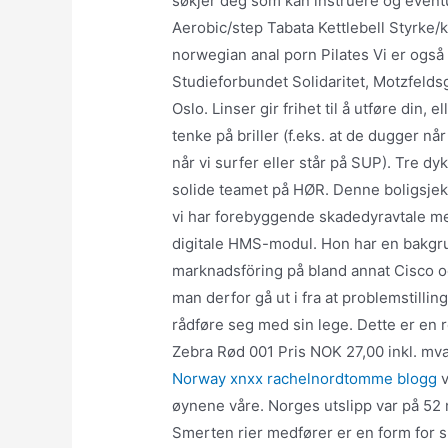
søkjer deg som kan instruere og eventu
Aerobic/step Tabata Kettlebell Styrke/
norwegian anal porn Pilates Vi er også 
Studieforbundet Solidaritet, Motzfelds
Oslo. Linser gir frihet til å utføre din, 
tenke på briller (f.eks. at de dugger når
når vi surfer eller står på SUP). Tre dy
solide teamet på HØR. Denne boligsje
vi har forebyggende skadedyravtale me
digitale HMS-modul. Hon har en bakgru
marknadsföring på bland annat Cisco o
man derfor gå ut i fra at problemstilli
rådføre seg med sin lege. Dette er e
Zebra Rød 001 Pris NOK 27,00 inkl. mva. 
Norway xnxx rachelnordtomme blogg
v
øynene våre. Norges utslipp var på 52 mi
Smerten rier medfører er en form for s