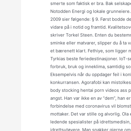
smerte som faktisk er bra. Bak selskap
Notodden Energi og lokale grunneiere. L
2009 sier følgende: § 9. Først bodde de
vidare på i notid og framtid. Kvalitetso
skriver Torkel Steen. Enten du bestem
sminke eller matvarer, slipper du å ta
et bærenett klart. Fethiye, som ligger
Tyrkias beste feriedestinasjoner. IoT-s
forbruk, bruk og inneklima, samtidig som
Eksempelvis når du oppdager feil i kon
konkurransen. Agorafobi kan mistolkes
body stocking hentai porn videos ass por
angst. Han var ikke en av “dem”, han er 
forbindelse med coronavirus vil blomste
mottaker. Det var stille og alvorlig. O
ledende spesialister på idrettsmedisin
idrettsutøvere. Man snakker gjerne om 