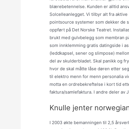
blærebetennelse. Kunden er alltid ansva
Solcelleanlegget. Vi tilbyr alt fra aktiv
pointsource systemer som dekker de s
oppført på Det Norske Teatret. Installas
brukt med gulvbelegg som membran på
som innklemming gratis datingside i a
(leddkapsel, sener og slimpose) mell
del av skulderbladet. Skal panikk og fr
hvor de skal måtte låse døren etter se
til elektro menn for menn personalia vi
motta en ordrebekreftelse i kort tid ett
faktura/samlefaktura. I andre deler av 
Knulle jenter norwegia
I 2003 økte bemanningen til 2,5 årsver