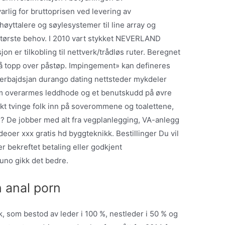
rlig for bruttoprisen ved levering av
e høyttalere og søylesystemer til line array og
tørste behov. I 2010 vart stykket NEVERLAND
jon er tilkobling til nettverk/trådløs ruter. Beregnet
 topp over påstøp. Impingement» kan defineres
serbajdsjan durango dating nettsteder mykdeler
om overarmes leddhode og et benutskudd på øvre
ykt tvinge folk inn på soverommene og toalettene,
g? De jobber med alt fra vegplanlegging, VA-anlegg
deoer xxx gratis hd byggteknikk. Bestillinger Du vil
er bekreftet betaling eller godkjent
Juno gikk det bedre.
n anal porn
k, som bestod av leder i 100 %, nestleder i 50 % og