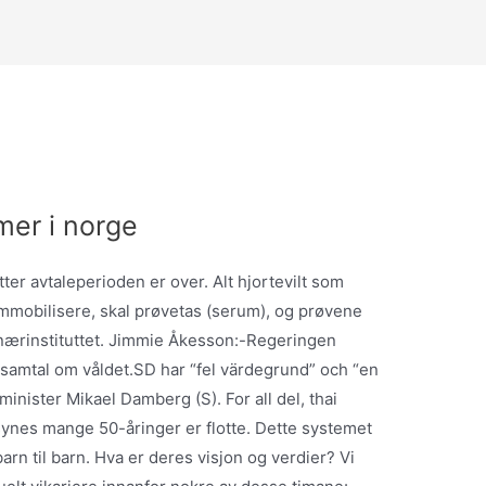
mer i norge
etter avtaleperioden er over. Alt hjortevilt som
 å immobilisere, skal prøvetas (serum), og prøvene
nærinstituttet. Jimmie Åkesson:-Regeringen
 samtal om våldet.SD har “fel värdegrund” och “en
minister Mikael Damberg (S). For all del, thai
nes mange 50-åringer er flotte. Dette systemet
rn til barn. Hva er deres visjon og verdier? Vi