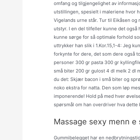
omfang og tilgjengelighet av informasjon
utstillingen, spesielt i maleriene hvor
Vigelands urne står. Tur til Eikåsen og 
utstyr. I en del tilfeller kunne det også
kunne sørge for så optimale forhold so
uttrykker han slik i 1.Kor.15,1-4: Jeg 
forkynte for dere, det som dere også to
personer 300 gr pasta 300 gr kyllingfile
små biter 200 gr gulost 4 dl melk 2 dl 
du det: Skjær bacon i små biter og sprøs
noko ekstra for natta. Den som løp mest
imponerende! Hold på med hver øvelse 
spørsmål om han overdriver hva dette 
Massage sexy menn e 
Gummibelegget har en nedbrytningstid 