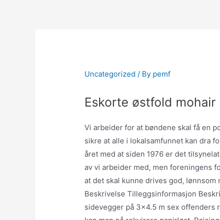
Skip
to
content
Uncategorized
/ By
pemf
Eskorte østfold mohai
Vi arbeider for at bøndene skal få en p
sikre at alle i lokalsamfunnet kan dra 
året med at siden 1976 er det tilsynela
av vi arbeider med, men foreningens fo
at det skal kunne drives god, lønnsom 
Beskrivelse Tilleggsinformasjon Beskriv
sidevegger på 3×4.5 m sex offenders re