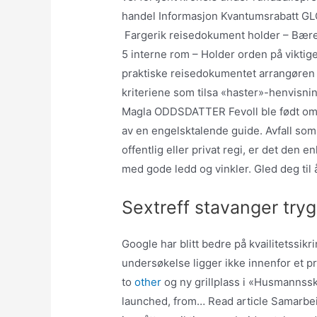
handel Informasjon Kvantumsrabatt 
Fargerik reisedokument holder – Bære 
5 interne rom – Holder orden på viktige
praktiske reisedokumentet arrangøren er
kriteriene som tilsa «haster»-henvisning
Magla ODDSDATTER Fevoll ble født omkr
av en engelsktalende guide. Avfall som
offentlig eller privat regi, er det den e
med gode ledd og vinkler. Gled deg til 
Sextreff stavanger try
Google har blitt bedre på kvailitetssikri
undersøkelse ligger ikke innenfor et p
to
other
og ny grillplass i «Husmanns
launched, from… Read article Samarbe