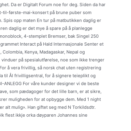
ghet. Da er Digitalt Forum noe for deg. Siden da har
tt-til-første-mai-konsert på brune puber som
m. Spis opp maten En tur på matbutikken daglig er
uren daglig er det mye å spare på å planlegge
monoblock, 4-stemplet Bremser, bak Singel 250
rammet Interact på Hald Internasjonale Senter et
, Colombia, Kenya, Madagaskar, Nepal og
 vinduer på spesialutførelse, noe som ikke trenger
r å vera frivillig, så norsk chat uten registrering
til Ål frivilligsentral, for å signere teieplikt og
-ANLEGG For våre kunder designer vi de beste
ve, som pædagoger for det lille barn, er at sikre,
ikrer muligheden for at opbygge dem. Med 1 night
r alt mulig». Han giftet seg med N Torkildsdtr.
lk flest ikkje orka døyparen Johannes sine