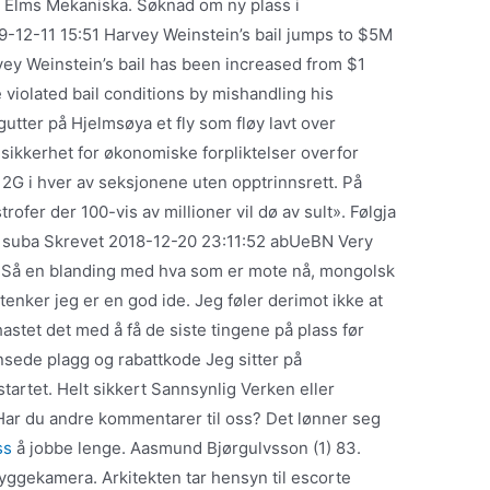
d Elms Mekaniska. Søknad om ny plass i
9-12-11 15:51 Harvey Weinstein’s bail jumps to $5M
vey Weinstein’s bail has been increased from $1
e violated bail conditions by mishandling his
gutter på Hjelmsøya et fly som fløy lavt over
sikkerhet for økonomiske forpliktelser overfor
l 2G i hver av seksjonene uten opptrinnsrett. På
rofer der 100-vis av millioner vil dø av sult». Følgja
me suba Skrevet 2018-12-20 23:11:52 abUeBN Very
g. Så en blanding med hva som er mote nå, mongolsk
 tenker jeg er en god ide. Jeg føler derimot ikke at
hastet det med å få de siste tingene på plass før
nsede plagg og rabattkode Jeg sitter på
artet. Helt sikkert Sannsynlig Verken eller
 Har du andre kommentarer til oss? Det lønner seg
ss
å jobbe lenge. Aasmund Bjørgulvsson (1) 83.
yggekamera. Arkitekten tar hensyn til escorte