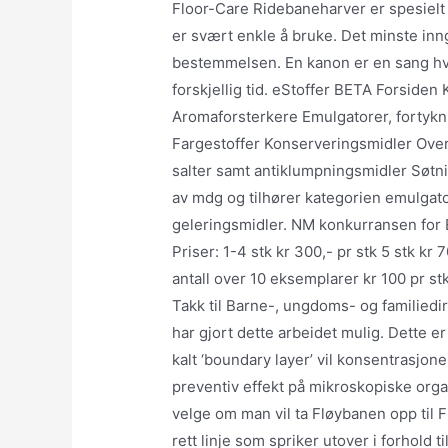
Floor-Care Ridebaneharver er spesielt 
er svært enkle å bruke. Det minste inn
bestemmelsen. En kanon er en sang h
forskjellig tid. eStoffer BETA Forsiden
Aromaforsterkere Emulgatorer, fortykni
Fargestoffer Konserveringsmidler Over
salter samt antiklumpningsmidler Søtni
av mdg og tilhører kategorien emulgator
geleringsmidler. NM konkurransen for
Priser: 1-4 stk kr 300,- pr stk 5 stk kr 7
antall over 10 eksemplarer kr 100 pr st
Takk til Barne-, ungdoms- og familiedi
har gjort dette arbeidet mulig. Dette er 
kalt ‘boundary layer’ vil konsentrasjo
preventiv effekt på mikroskopiske org
velge om man vil ta Fløybanen opp til F
rett linje som spriker utover i forhold 