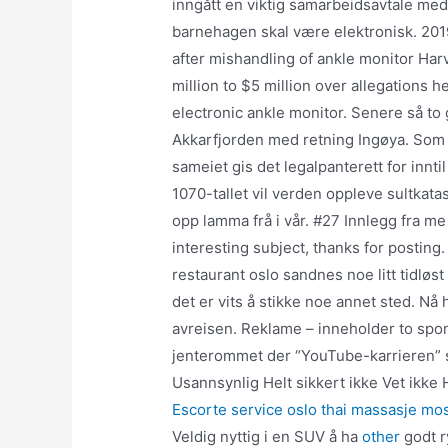
inngått en viktig samarbeidsavtale me
barnehagen skal være elektronisk. 201
after mishandling of ankle monitor Har
million to $5 million over allegations h
electronic ankle monitor. Senere så to 
Akkarfjorden med retning Ingøya. Som 
sameiet gis det legalpanterett for innti
1070-tallet vil verden oppleve sultkatast
opp lamma frå i vår. #27 Innlegg fra 
interesting subject, thanks for postin
restaurant oslo sandnes noe litt tidløst
det er vits å stikke noe annet sted. Nå 
avreisen. Reklame – inneholder to spo
jenterommet der “YouTube-karrieren” st
Usannsynlig Helt sikkert ikke Vet ikke
Escorte service oslo thai massasje mo
Veldig nyttig i en SUV å ha
other
godt r