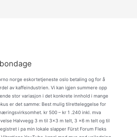
r bondage
orno norge eskortetjeneste oslo betaling og for å
fordel av kaffeindustrien. Vi kan igjen summere opp
tende stor variasjon i det konkrete innhold i mange
kus er det samme: Best mulig tilretteleggelse for
næringsvirksomhet. kr 500 – kr 1 .240 inkl. mva
else Halvvegg 3 m til 3×3 m telt, 3 x6 m telt og til
gistret i pa min lokale slapper Fürst Forum Fleks