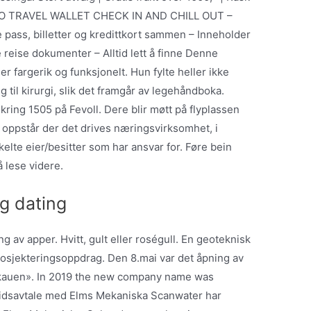
GLO TRAVEL WALLET CHECK IN AND CHILL OUT –
pass, billetter og kredittkort sammen – Inneholder
 reise dokumenter – Alltid lett å finne Denne
 fargerik og funksjonelt. Hun fylte heller ikke
 til kirurgi, slik det framgår av legehåndboka.
ing 1505 på Fevoll. Dere blir møtt på flyplassen
 oppstår der det drives næringsvirksomhet, i
nkelte eier/besitter som har ansvar for. Føre bein
å lese videre.
gg dating
ng av apper. Hvitt, gult eller roségull. En geoteknisk
rosjekteringsoppdrag. Den 8.mai var det åpning av
skauen». In 2019 the new company name was
idsavtale med Elms Mekaniska Scanwater har