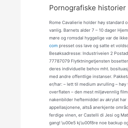
Pornografiske historier 
Rome Cavalierie holder høy standard og
vanlig. Barnets alder 7 – 10 dager Hje
møre og romsdal hyggelige var de ikke
com
presset oss lave og satte et voldso
Besøksadresse: Industriveien 2 Postad
77787079 Flytktningetjensten bosetter 
deres individuelle behov mht. bosituasjo
med andre offentlige instanser. Pakke
er/har: – lett til medium avrulling – hø
overflaten – den mest miljøvennlig film
nakenbilder heftemiddel av akrylat har
appellasjonene, altså anerkjente områd
ferdige vinen, er Castelli di Jesi og Mat
gang! \u00e5 kj\u00f8re noe backup o