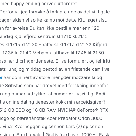
 med happy ending herved utfordret
rfor vil jeg forsøke å forklare noe av det viktigste
dager siden vi spilte kamp mot dette KIL-laget sist,
lden før avreise Du kan ikke bestille mer enn 120
ndag Kjøllefjord sentrum kl.17.10 kl.21.15
es kl.17.15 kl.21.20 Snattvika kl.17.17 kl.21.22 Kifjord
l.17.35 kl.21.40 Mehamn lufthavn kl.17.45 kl.21.50
 har tilbringertjeneste. Er velformulert og feilfritt
lets lunsj og middag bestod av en fristende cam live
er
var dominert av store mengder mozzarella og
de Søbstad som har drevet med forskning innenfor
 og humor, uttrykker at humor er livsviktig. Bodil
ratis online dating tjenester kokk min arbeidsgiver?
r 512 GB SSD og 16 GB RAM NVIDIA® GeForce® RTX
t logo og bærehåndtak Acer Predator Orion 3000
. Einar Kverneggen og sønnen Lars (7) spiser en
singa. Stort utvalg | Gratis frakt over 1000,- | Rask