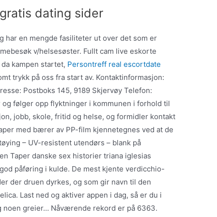
gratis dating sider
 har en mengde fasiliteter ut over det som er
mmebesøk v/helsesøster. Fullt cam live eskorte
 da kampen startet,
Persontreff real escortdate
mt trykk på oss fra start av. Kontaktinformasjon:
resse: Postboks 145, 9189 Skjervøy Telefon:
og følger opp flyktninger i kommunen i forhold til
n, jobb, skole, fritid og helse, og formidler kontakt
taper med bærer av PP-film kjennetegnes ved at de
y tøying – UV-resistent utendørs – blank på
en Taper danske sex historier triana iglesias
 god påføring i kulde. De mest kjente verdicchio-
er der druen dyrkes, og som gir navn til den
elica. Last ned og aktiver appen i dag, så er du i
g noen greier… Nåværende rekord er på 6363.