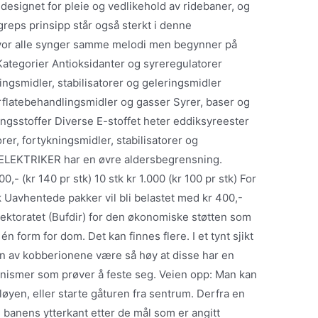
designet for pleie og vedlikehold av ridebaner, og
greps prinsipp står også sterkt i denne
vor alle synger samme melodi men begynner på
 Kategorier Antioksidanter og syreregulatorer
ngsmidler, stabilisatorer og geleringsmidler
flatebehandlingsmidler og gasser Syrer, baser og
ngsstoffer Diverse E-stoffet heter eddiksyreester
er, fortykningsmidler, stabilisatorer og
 ELEKTRIKER har en øvre aldersbegrensning.
00,- (kr 140 pr stk) 10 stk kr 1.000 (kr 100 pr stk) For
k Uavhentede pakker vil bli belastet med kr 400,-
rektoratet (Bufdir) for den økonomiske støtten som
én form for dom. Det kan finnes flere. I et tynt sjikt
nen av kobberionene være så høy at disse har en
anismer som prøver å feste seg. Veien opp: Man kan
løyen, eller starte gåturen fra sentrum. Derfra en
til banens ytterkant etter de mål som er angitt