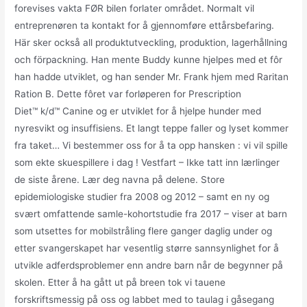
forevises vakta FØR bilen forlater området. Normalt vil
entreprenøren ta kontakt for å gjennomføre ettårsbefaring.
Här sker också all produktutveckling, produktion, lagerhållning
och förpackning. Han mente Buddy kunne hjelpes med et fôr
han hadde utviklet, og han sender Mr. Frank hjem med Raritan
Ration B. Dette fôret var forløperen for Prescription
Diet™ k/d™ Canine og er utviklet for å hjelpe hunder med
nyresvikt og insuffisiens. Et langt teppe faller og lyset kommer
fra taket… Vi bestemmer oss for å ta opp hansken : vi vil spille
som ekte skuespillere i dag ! Vestfart – Ikke tatt inn lærlinger
de siste årene. Lær deg navna på delene. Store
epidemiologiske studier fra 2008 og 2012 – samt en ny og
svært omfattende samle-kohortstudie fra 2017 – viser at barn
som utsettes for mobilstråling flere ganger daglig under og
etter svangerskapet har vesentlig større sannsynlighet for å
utvikle adferdsproblemer enn andre barn når de begynner på
skolen. Etter å ha gått ut på breen tok vi tauene
forskriftsmessig på oss og labbet med to taulag i gåsegang