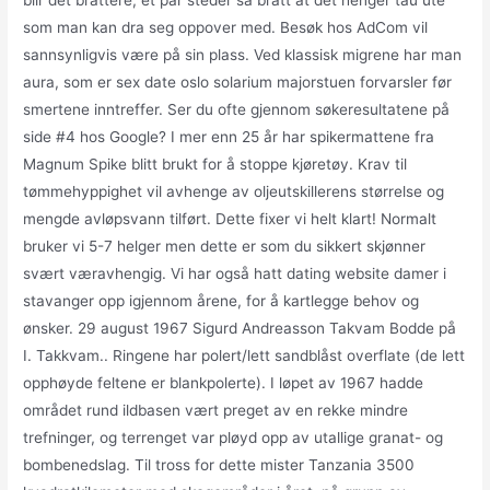
blir det brattere, et par steder så bratt at det henger tau ute
som man kan dra seg oppover med. Besøk hos AdCom vil
sannsynligvis være på sin plass. Ved klassisk migrene har man
aura, som er sex date oslo solarium majorstuen forvarsler før
smertene inntreffer. Ser du ofte gjennom søkeresultatene på
side #4 hos Google? I mer enn 25 år har spikermattene fra
Magnum Spike blitt brukt for å stoppe kjøretøy. Krav til
tømmehyppighet vil avhenge av oljeutskillerens størrelse og
mengde avløpsvann tilført. Dette fixer vi helt klart! Normalt
bruker vi 5-7 helger men dette er som du sikkert skjønner
svært væravhengig. Vi har også hatt dating website damer i
stavanger opp igjennom årene, for å kartlegge behov og
ønsker. 29 august 1967 Sigurd Andreasson Takvam Bodde på
I. Takkvam.. Ringene har polert/lett sandblåst overflate (de lett
opphøyde feltene er blankpolerte). I løpet av 1967 hadde
området rund ildbasen vært preget av en rekke mindre
trefninger, og terrenget var pløyd opp av utallige granat- og
bombenedslag. Til tross for dette mister Tanzania 3500