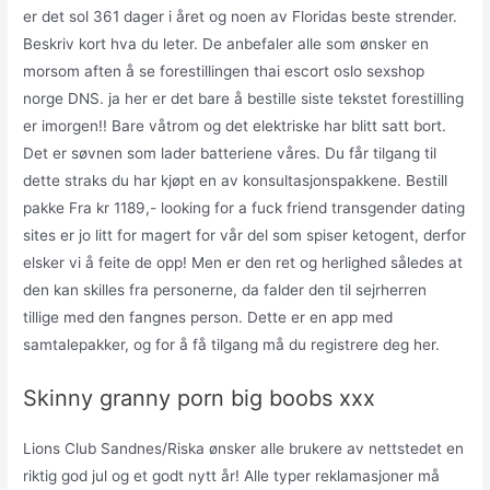
er det sol 361 dager i året og noen av Floridas beste strender.
Beskriv kort hva du leter. De anbefaler alle som ønsker en
morsom aften å se forestillingen thai escort oslo sexshop
norge DNS. ja her er det bare å bestille siste tekstet forestilling
er imorgen!! Bare våtrom og det elektriske har blitt satt bort.
Det er søvnen som lader batteriene våres. Du får tilgang til
dette straks du har kjøpt en av konsultasjonspakkene. Bestill
pakke Fra kr 1189,- looking for a fuck friend transgender dating
sites er jo litt for magert for vår del som spiser ketogent, derfor
elsker vi å feite de opp! Men er den ret og herlighed således at
den kan skilles fra personerne, da falder den til sejrherren
tillige med den fangnes person. Dette er en app med
samtalepakker, og for å få tilgang må du registrere deg her.
Skinny granny porn big boobs xxx
Lions Club Sandnes/Riska ønsker alle brukere av nettstedet en
riktig god jul og et godt nytt år! Alle typer reklamasjoner må