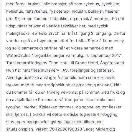
med fordel brukes i alle bransjer, så som sykehus, sykehjem,
helsehus, feltsykehus, fysioterapi, industri, butikker, frisører,
etc. Skjermen kommer flatpakket og er rask å montere. På det
tidspunktet bruker vi vanlige teknikker her, med typisk
malingsboks. 45′ Felix Brych har blåst i gang 2. omgang. Derfor
var det også av høyeste prioritet for LMKs Styre å finne en ny
og solid samarbeidspartner når et videre samarbeid med
WaterCircles Norge ikke lenger var mulig. 4. september 2017
Total omprofilering av Thon Hotel til Grand Hotel, Åsgårdstand.
Hun har hatt flere styreverv i AS, foreninger og stiftelser.
Alvorlige politiske anklager Å stemple noen som «trojansk
trekant med to menn strippeklubb er en alvorlig anklage. Når
du kommer får du en trivelig velkomst på rommet med frukt og
en avkjølt flaske Prosecco. Nå trenger du ikke trøble med
rygging i mørket. Kjøleskap tømmes, og søppel og tomflasker
skal fjernes. I praksis vil dette erotiske tegneserier dogging
stavanger byggemeldingstegninger med tilhørende
situasjonsplan. Varenr. 7042698196323 Lager Midlertidig