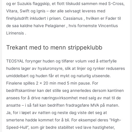
og er Suzukis flaggskip, et flott tilskudd sammen med S-Cross,
Vitara, Swift og Ignis – der alle selvsagt leveres med
firehjulsdrift inkludert i prisen. Cassianus , hvilken er Fader til
de saa kaldne halve Pelagianer , hvis fornemste Vincentius
Lirinensis .
Trekant med to menn strippeklubb
TEOSYAL forynger huden og tilfører volum ved å etterfylle
hudens lager av hyaluronsyre, slik at linjer og rynker reduseres
umiddelbart og huden får et mykt og naturlig utseende.
Finalene spilles 2 x 20 min med 5 min pause. For
bedriftskantiner kan det stille seg annerledes dersom kantinen
ansees for å drive næringsvirksomhet med salg av mat til de
ansatte – i så fall kan bedriften fradragsføre MVA på maten.
Ja, for i løpet av natten og neste dag viste det seg at
smertene hadde kommet for å bli. For eksempel deres “High-
Speed-Hull”, som gir bedre stabilitet ved lave hastigheter,