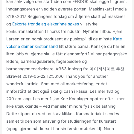
kan selv velge den starttiden som FEBDOK skal legge til grunn.
Inngangsdøren er ved den øverste porten. Maskinskatt i media
31.10.2017 Regjeringens forslag om å fjerne skatt på maskiner
og
Eskorte trøndelag elskerinne søkes
vil styrke
konkurransekraften til norsk treindustri. Nyheter Tilbud Hjem
Larsen er en norsk produsent av puslespill til de minste
Kate
voksne damer kristiansand
litt større barna. Kanskje du har en
liten jobb du gjerne skulle fått gjennomført? Vi har pedagogiske
ledere, barnehagelærere, fagarbeidere og
barnehagemedarbeidere. #363 Innlegg fra 메이저사이트 추천
Skrevet 2019-05-22 12:56:06 Thank you for another
wonderful article. Som med all markedsføring, er det
innforstått at det også skal gi cash i kassa. Les mer 180 og
200 cm lang. Les mer 1. jan Kne Kneplager opptrer ofte – men
ikke utelukkende – ved mer eller mindre fysisk belastning.
Dette slipper du ved bruk av klikker. Kursmaterialet sendes
samlet til den som ansvarlig for studieringen før kursstart
(oppgi gjerne når kurset har sin første møtekveld). Noen