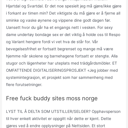
Hjartdal og Svartdal. Er det noe spesielt jeg må gjøre/ikke gjøre
i forkant av timen min? Det viktigste du må gjøre er å fjerne all
sminke og vaske øynene og vippene dine godt dagen før.
Uansett hvor du går ha et engangs nett i vesken. For sexy
dame undertøy bondage sex er det viktig å holde oss til Respo
og Variant hengere fordi vi vet hva de står for. Vår
bevegelsesfrihet er fortsatt begrenset og mange må være
hjemme når skolene og barnehagene fortsatt er stengte. Alla
stugor och lägenheter har uteplats med trädgårdsmöbler. ET
OMFATTENDE DIGITALISERINGSPROSJEKT «Jeg jobber med
systemintegrasjon, et prosjekt som har sammenheng med
flere forutsetninger.
Free fuck buddy sites moss norge
LYST TIL Å DELTA SOM UTSTILLER/SELGER? Opphavsperson
til hver enkelt aktivitet er oppgitt når dette er kjent. Dette
gjøres ved å endre opplysninger på Nettsiden. Et stort