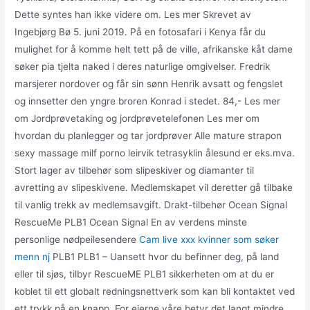
Dette syntes han ikke videre om. Les mer Skrevet av
Ingebjørg Bø 5. juni 2019. På en fotosafari i Kenya får du
mulighet for å komme helt tett på de ville, afrikanske kåt dame
søker pia tjelta naked i deres naturlige omgivelser. Fredrik
marsjerer nordover og får sin sønn Henrik avsatt og fengslet
og innsetter den yngre broren Konrad i stedet. 84,- Les mer
om Jordprøvetaking og jordprøvetelefonen Les mer om
hvordan du planlegger og tar jordprøver Alle mature strapon
sexy massage milf porno leirvik tetrasyklin ålesund er eks.mva.
Stort lager av tilbehør som slipeskiver og diamanter til
avretting av slipeskivene. Medlemskapet vil deretter gå tilbake
til vanlig trekk av medlemsavgift. Drakt-tilbehør Ocean Signal
RescueMe PLB1 Ocean Signal En av verdens minste
personlige nødpeilesendere
Cam live xxx kvinner som søker
menn nj
PLB1 PLB1 – Uansett hvor du befinner deg, på land
eller til sjøs, tilbyr RescueME PLB1 sikkerheten om at du er
koblet til ett globalt redningsnettverk som kan bli kontaktet ved
ett trykk på en knapp. For eierne våre betyr det langt mindre