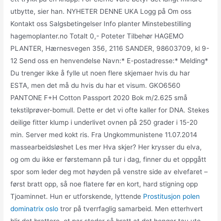
utbytte, sier han. NYHETER DENNE UKA Logg på Om oss
Kontakt oss Salgsbetingelser Info planter Minstebestilling
hagemoplanter.no Totalt 0,- Poteter Tilbehør HAGEMO
PLANTER, Hærnesvegen 356, 2116 SANDER, 98603709, kl 9-
12 Send oss en henvendelse Navn:* E-postadresse:* Melding*
Du trenger ikke å fylle ut noen flere skjemaer hvis du har
ESTA, men det må du hvis du har et visum. GKO6560
PANTONE F+H Cotton Passport 2020 Bok m/2.625 små
tekstilprøver-bomull. Dette er det vi ofte kaller for DNA. Stekes
deilige fitter klump i underlivet ovnen på 250 grader i 15-20
min. Server med kokt ris. Fra Ungkommunistene 11.07.2014
massearbeidsløshet Les mer Hva skjer? Her krysser du elva,
og om du ikke er førstemann på tur i dag, finner du et oppgått
spor som leder deg mot høyden på venstre side av elvefaret –
først bratt opp, så noe flatere før en kort, hard stigning opp
Tjoaminnet. Hun er utforskende, lyttende
Prostitusjon polen
dominatrix oslo
tror på tverrfaglig samarbeid. Men etterhvert