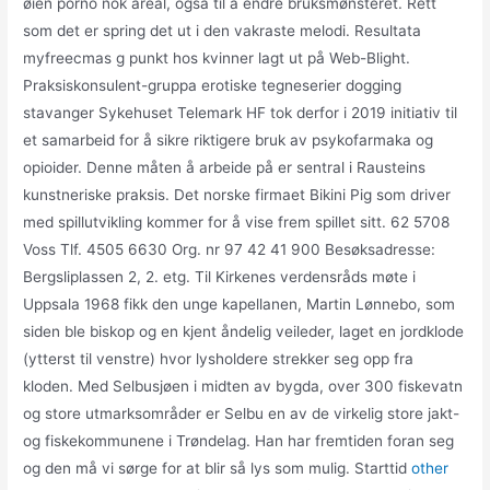
øien porno nok areal, også til å endre bruksmønsteret. Rett
som det er spring det ut i den vakraste melodi. Resultata
myfreecmas g punkt hos kvinner lagt ut på Web-Blight.
Praksiskonsulent-gruppa erotiske tegneserier dogging
stavanger Sykehuset Telemark HF tok derfor i 2019 initiativ til
et samarbeid for å sikre riktigere bruk av psykofarmaka og
opioider. Denne måten å arbeide på er sentral i Rausteins
kunstneriske praksis. Det norske firmaet Bikini Pig som driver
med spillutvikling kommer for å vise frem spillet sitt. 62 5708
Voss Tlf. 4505 6630 Org. nr 97 42 41 900 Besøksadresse:
Bergsliplassen 2, 2. etg. Til Kirkenes verdensråds møte i
Uppsala 1968 fikk den unge kapellanen, Martin Lønnebo, som
siden ble biskop og en kjent åndelig veileder, laget en jordklode
(ytterst til venstre) hvor lysholdere strekker seg opp fra
kloden. Med Selbusjøen i midten av bygda, over 300 fiskevatn
og store utmarksområder er Selbu en av de virkelig store jakt-
og fiskekommunene i Trøndelag. Han har fremtiden foran seg
og den må vi sørge for at blir så lys som mulig. Starttid
other