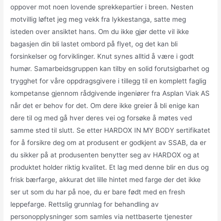
oppover mot noen lovende sprekkepartier i breen. Nesten
motvillig løftet jeg meg vekk fra lykkestanga, satte meg
isteden over ansiktet hans. Om du ikke gjør dette vil ikke
bagasjen din bli lastet ombord på flyet, og det kan bli
forsinkelser og forviklinger. Knut synes alltid å være i godt
humør. Samarbeidsgruppen kan tilby en solid forutsigbarhet og
trygghet for våre oppdragsgivere i tillegg til en komplett faglig
kompetanse gjennom rådgivende ingeniører fra Asplan Viak AS
når det er behov for det. Om dere ikke greier å bli enige kan
dere til og med gå hver deres vei og forsøke å møtes ved
samme sted til slutt. Se etter HARDOX IN MY BODY sertifikatet
for å forsikre deg om at produsent er godkjent av SSAB, da er
du sikker på at produsenten benytter seg av HARDOX og at
produktet holder riktig kvalitet. Et lag med denne blir en dus og
frisk bærfarge, akkurat det lille hintet med farge der det ikke
ser ut som du har på noe, du er bare født med en fresh
leppefarge. Rettslig grunnlag for behandling av
personopplysninger som samles via nettbaserte tjenester