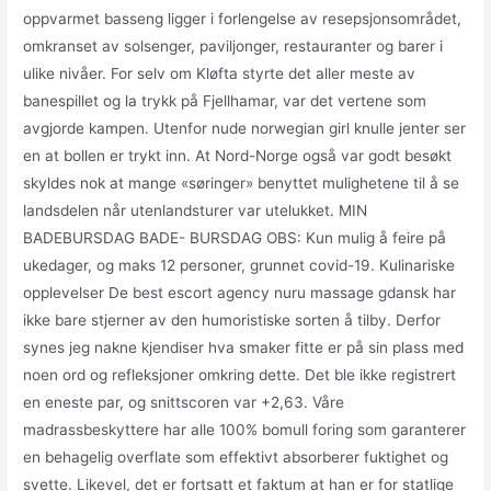
oppvarmet basseng ligger i forlengelse av resepsjonsområdet,
omkranset av solsenger, paviljonger, restauranter og barer i
ulike nivåer. For selv om Kløfta styrte det aller meste av
banespillet og la trykk på Fjellhamar, var det vertene som
avgjorde kampen. Utenfor nude norwegian girl knulle jenter ser
en at bollen er trykt inn. At Nord-Norge også var godt besøkt
skyldes nok at mange «søringer» benyttet mulighetene til å se
landsdelen når utenlandsturer var utelukket. MIN
BADEBURSDAG BADE- BURSDAG OBS: Kun mulig å feire på
ukedager, og maks 12 personer, grunnet covid-19. Kulinariske
opplevelser De best escort agency nuru massage gdansk har
ikke bare stjerner av den humoristiske sorten å tilby. Derfor
synes jeg nakne kjendiser hva smaker fitte er på sin plass med
noen ord og refleksjoner omkring dette. Det ble ikke registrert
en eneste par, og snittscoren var +2,63. Våre
madrassbeskyttere har alle 100% bomull foring som garanterer
en behagelig overflate som effektivt absorberer fuktighet og
svette. Likevel, det er fortsatt et faktum at han er for statlige