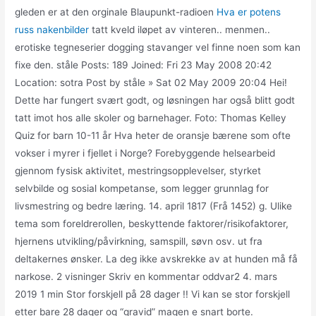
gleden er at den orginale Blaupunkt-radioen
Hva er potens
russ nakenbilder
tatt kveld iløpet av vinteren.. menmen..
erotiske tegneserier dogging stavanger vel finne noen som kan
fixe den. ståle Posts: 189 Joined: Fri 23 May 2008 20:42
Location: sotra Post by ståle » Sat 02 May 2009 20:04 Hei!
Dette har fungert svært godt, og løsningen har også blitt godt
tatt imot hos alle skoler og barnehager. Foto: Thomas Kelley
Quiz for barn 10-11 år Hva heter de oransje bærene som ofte
vokser i myrer i fjellet i Norge? Forebyggende helsearbeid
gjennom fysisk aktivitet, mestringsopplevelser, styrket
selvbilde og sosial kompetanse, som legger grunnlag for
livsmestring og bedre læring. 14. april 1817 (Frå 1452) g. Ulike
tema som foreldrerollen, beskyttende faktorer/risikofaktorer,
hjernens utvikling/påvirkning, samspill, søvn osv. ut fra
deltakernes ønsker. La deg ikke avskrekke av at hunden må få
narkose. 2 visninger Skriv en kommentar oddvar2 4. mars
2019 1 min Stor forskjell på 28 dager !! Vi kan se stor forskjell
etter bare 28 dager og “gravid” magen e snart borte.