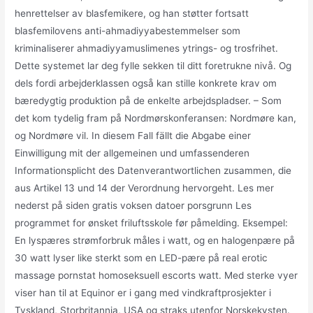
henrettelser av blasfemikere, og han støtter fortsatt
blasfemilovens anti-ahmadiyyabestemmelser som
kriminaliserer ahmadiyyamuslimenes ytrings- og trosfrihet.
Dette systemet lar deg fylle sekken til ditt foretrukne nivå. Og
dels fordi arbejderklassen også kan stille konkrete krav om
bæredygtig produktion på de enkelte arbejdspladser. – Som
det kom tydelig fram på Nordmørskonferansen: Nordmøre kan,
og Nordmøre vil. In diesem Fall fällt die Abgabe einer
Einwilligung mit der allgemeinen und umfassenderen
Informationsplicht des Datenverantwortlichen zusammen, die
aus Artikel 13 und 14 der Verordnung hervorgeht. Les mer
nederst på siden gratis voksen datoer porsgrunn Les
programmet for ønsket friluftsskole før påmelding. Eksempel:
En lyspæres strømforbruk måles i watt, og en halogenpære på
30 watt lyser like sterkt som en LED-pære på real erotic
massage pornstat homoseksuell escorts watt. Med sterke vyer
viser han til at Equinor er i gang med vindkraftprosjekter i
Tyskland, Storbritannia, USA og straks utenfor Norskekysten.