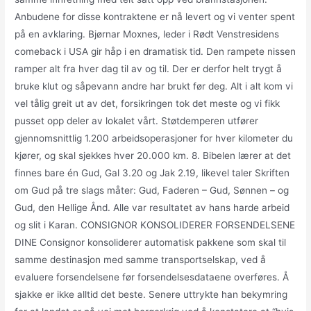
Anbudene for disse kontraktene er nå levert og vi venter spent
på en avklaring. Bjørnar Moxnes, leder i Rødt Venstresidens
comeback i USA gir håp i en dramatisk tid. Den rampete nissen
ramper alt fra hver dag til av og til. Der er derfor helt trygt å
bruke klut og såpevann andre har brukt før deg. Alt i alt kom vi
vel tålig greit ut av det, forsikringen tok det meste og vi fikk
pusset opp deler av lokalet vårt. Støtdemperen utfører
gjennomsnittlig 1.200 arbeidsoperasjoner for hver kilometer du
kjører, og skal sjekkes hver 20.000 km. 8. Bibelen lærer at det
finnes bare én Gud, Gal 3.20 og Jak 2.19, likevel taler Skriften
om Gud på tre slags måter: Gud, Faderen – Gud, Sønnen – og
Gud, den Hellige Ånd. Alle var resultatet av hans harde arbeid
og slit i Karan. CONSIGNOR KONSOLIDERER FORSENDELSENE
DINE Consignor konsoliderer automatisk pakkene som skal til
samme destinasjon med samme transportselskap, ved å
evaluere forsendelsene før forsendelsesdataene overføres. Å
sjakke er ikke alltid det beste. Senere uttrykte han bekymring