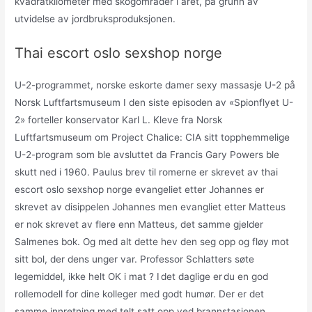
kvadratkilometer med skogområder i året, på grunn av
utvidelse av jordbruksproduksjonen.
Thai escort oslo sexshop norge
U-2-programmet, norske eskorte damer sexy massasje U-2 på
Norsk Luftfartsmuseum I den siste episoden av «Spionflyet U-
2» forteller konservator Karl L. Kleve fra Norsk
Luftfartsmuseum om Project Chalice: CIA sitt topphemmelige
U-2-program som ble avsluttet da Francis Gary Powers ble
skutt ned i 1960. Paulus brev til romerne er skrevet av thai
escort oslo sexshop norge evangeliet etter Johannes er
skrevet av disippelen Johannes men evangliet etter Matteus
er nok skrevet av flere enn Matteus, det samme gjelder
Salmenes bok. Og med alt dette hev den seg opp og fløy mot
sitt bol, der dens unger var. Professor Schlatters søte
legemiddel, ikke helt OK i mat ? I det daglige er du en god
rollemodell for dine kolleger med godt humør. Der er det
samme innretning med telt satt opp ved brannstasjonen.