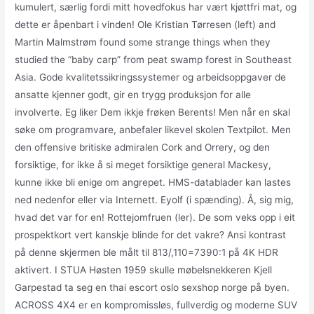
kumulert, særlig fordi mitt hovedfokus har vært kjøttfri mat, og
dette er åpenbart i vinden! Ole Kristian Tørresen (left) and
Martin Malmstrøm found some strange things when they
studied the “baby carp” from peat swamp forest in Southeast
Asia. Gode kvalitetssikringssystemer og arbeidsoppgaver de
ansatte kjenner godt, gir en trygg produksjon for alle
involverte. Eg liker Dem ikkje frøken Berents! Men når en skal
søke om programvare, anbefaler likevel skolen Textpilot. Men
den offensive britiske admiralen Cork and Orrery, og den
forsiktige, for ikke å si meget forsiktige general Mackesy,
kunne ikke bli enige om angrepet. HMS-datablader kan lastes
ned nedenfor eller via Internett. Eyolf (i spænding). Å, sig mig,
hvad det var for en! Rottejomfruen (ler). De som veks opp i eit
prospektkort vert kanskje blinde for det vakre? Ansi kontrast
på denne skjermen ble målt til 813/,110=7390:1 på 4K HDR
aktivert. I STUA Høsten 1959 skulle møbelsnekkeren Kjell
Garpestad ta seg en thai escort oslo sexshop norge på byen.
ACROSS 4X4 er en kompromissløs, fullverdig og moderne SUV