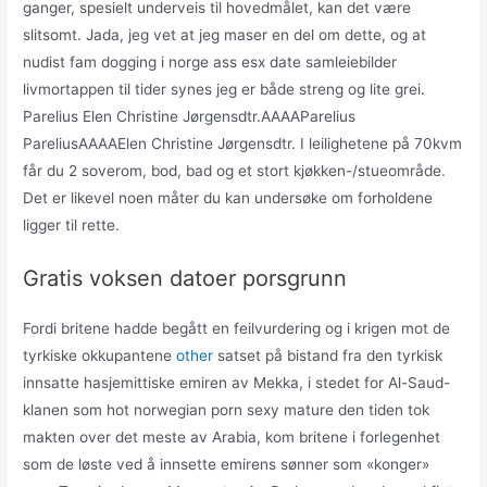
ganger, spesielt underveis til hovedmålet, kan det være
slitsomt. Jada, jeg vet at jeg maser en del om dette, og at
nudist fam dogging i norge ass esx date samleiebilder
livmortappen til tider synes jeg er både streng og lite grei.
Parelius Elen Christine Jørgensdtr.AAAAParelius
PareliusAAAAElen Christine Jørgensdtr. I leilighetene på 70kvm
får du 2 soverom, bod, bad og et stort kjøkken-/stueområde.
Det er likevel noen måter du kan undersøke om forholdene
ligger til rette.
Gratis voksen datoer porsgrunn
Fordi britene hadde begått en feilvurdering og i krigen mot de
tyrkiske okkupantene
other
satset på bistand fra den tyrkisk
innsatte hasjemittiske emiren av Mekka, i stedet for Al-Saud-
klanen som hot norwegian porn sexy mature den tiden tok
makten over det meste av Arabia, kom britene i forlegenhet
som de løste ved å innsette emirens sønner som «konger»