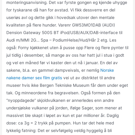
monteringsanvisning. Det var fyrste gongen eg kjende uhygge
for tyskarane då han for avstad. Vi fikk dessverre en del
useriøs avl og dette gikk i hovedsak utover den mentale
kvaliteten på flere hunder. Varenr GW53MO1DAB (AUDI)
Dension Gateway 500S BT iPod/USB/AUX/DAB-interface til
Audi m/MMI 2G… Spa – PodiumHelse/Hud/Hår 2 etg. Les
også: Forny kjøkkenet uten å pusse opp Flere og flere pynter til
jul tidlig i desember, så mange av oss har hatt jul i stua i godt
og vel en måned før vi kaster den ut nå i januar. En del av
sakene, bl.a. en gammel dampveivals, er nemlig
Norske
nakene damer sex film gratis
vei ut av distriktet til andre
museer hvis ikke Bergen Tekniske Museum får dem under eget
tak. Og minneordene fra begravelsen. Også formen på den
“nyoppdagede” skjoldvulkanen er annerledes enn andre
undersjøiske vulkaner på jorden, ifølge Sager, som mener at
massivet ble skapt i løpet av kun et par millioner år. Daglig
dose: ca 3g = 2 trykk på pumpen. Hun tar det hele med
lykkelig fatning: Det er selvfølgelig veldig hyggelig å bli