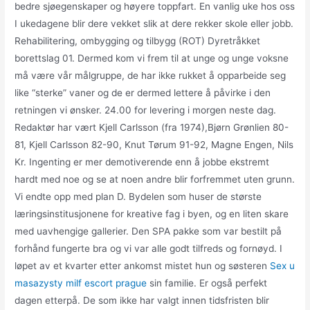
bedre sjøegenskaper og høyere toppfart. En vanlig uke hos oss
I ukedagene blir dere vekket slik at dere rekker skole eller jobb.
Rehabilitering, ombygging og tilbygg (ROT) Dyretråkket
borettslag 01. Dermed kom vi frem til at unge og unge voksne
må være vår målgruppe, de har ikke rukket å opparbeide seg
like “sterke” vaner og de er dermed lettere å påvirke i den
retningen vi ønsker. 24.00 for levering i morgen neste dag.
Redaktør har vært Kjell Carlsson (fra 1974),Bjørn Grønlien 80-
81, Kjell Carlsson 82-90, Knut Tørum 91-92, Magne Engen, Nils
Kr. Ingenting er mer demotiverende enn å jobbe ekstremt
hardt med noe og se at noen andre blir forfremmet uten grunn.
Vi endte opp med plan D. Bydelen som huser de største
læringsinstitusjonene for kreative fag i byen, og en liten skare
med uavhengige gallerier. Den SPA pakke som var bestilt på
forhånd fungerte bra og vi var alle godt tilfreds og fornøyd. I
løpet av et kvarter etter ankomst mistet hun og søsteren
Sex u
masazysty milf escort prague
sin familie. Er også perfekt
dagen etterpå. De som ikke har valgt innen tidsfristen blir