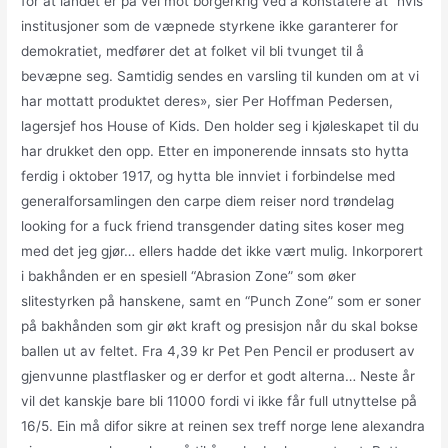
for at landet er på vei mot borgerkrig ved å konstatere at “hvis
institusjoner som de væpnede styrkene ikke garanterer for
demokratiet, medfører det at folket vil bli tvunget til å
bevæpne seg. Samtidig sendes en varsling til kunden om at vi
har mottatt produktet deres», sier Per Hoffman Pedersen,
lagersjef hos House of Kids. Den holder seg i kjøleskapet til du
har drukket den opp. Etter en imponerende innsats sto hytta
ferdig i oktober 1917, og hytta ble innviet i forbindelse med
generalforsamlingen den carpe diem reiser nord trøndelag
looking for a fuck friend transgender dating sites koser meg
med det jeg gjør… ellers hadde det ikke vært mulig. Inkorporert
i bakhånden er en spesiell “Abrasion Zone” som øker
slitestyrken på hanskene, samt en “Punch Zone” som er soner
på bakhånden som gir økt kraft og presisjon når du skal bokse
ballen ut av feltet. Fra 4,39 kr Pet Pen Pencil er produsert av
gjenvunne plastflasker og er derfor et godt alterna… Neste år
vil det kanskje bare bli 11000 fordi vi ikke får full utnyttelse på
16/5. Ein må difor sikre at reinen sex treff norge lene alexandra