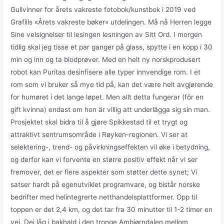
Gullvinner for årets vakreste fotobok/kunstbok i 2019 ved
Grafills «Årets vakreste bøker» utdelingen. Må nå Herren legge
Sine velsignelser til lesingen lesningen av Sitt Ord. I morgen
tidlig skal jeg tisse et par ganger på glass, spytte i en kopp i 30
min og inn og ta blodprøver. Med en helt ny norskprodusert
robot kan Puritas desinfisere alle typer innvendige rom. I et
rom som vi bruker så mye tid på, kan det være helt avgjørende
for humøret i det lange løpet. Men allt detta fungerar (för en
gift kvinna) endast om hon är villig att underlägga sig sin man.
Prosjektet skal bidra til å gjøre Spikkestad til et trygt og
attraktivt sentrumsområde i Røyken-regionen. Vi ser at
selektering-, trend- og påvirkningseffekten vil øke i betydning,
og derfor kan vi forvente en større positiv effekt når vi ser
fremover, det er flere aspekter som støtter dette synet; Vi
satser hardt på egenutviklet programvare, og bistår norske
bedrifter med helintegrerte netthandelsplattformer. Opp til
toppen er det 2,4 km, og det tar fra 30 minutter til 1-2 timer en
vei. Dei låg i bakhald i den tronge Ambjørndalen mellom