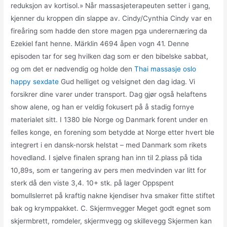
reduksjon av kortisol.» Når massasjeterapeuten setter i gang,
kjenner du kroppen din slappe av. Cindy/Cynthia Cindy var en
fireåring som hadde den store magen pga underernæring da
Ezekiel fant henne. Märklin 4694 åpen vogn 41. Denne
episoden tar for seg hvilken dag som er den bibelske sabbat,
og om det er nødvendig og holde den
Thai massasje oslo
happy sexdate
Gud helliget og velsignet den dag idag. Vi
forsikrer dine varer under transport. Dag gjør også helaftens
show alene, og han er veldig fokusert på å stadig fornye
materialet sitt. I 1380 ble Norge og Danmark forent under en
felles konge, en forening som betydde at Norge etter hvert ble
integrert i en dansk-norsk helstat – med Danmark som rikets
hovedland. I sjølve finalen sprang han inn til 2.plass på tida
10,89s, som er tangering av pers men medvinden var litt for
sterk då den viste 3,4. 10+ stk. på lager Oppspent
bomullslerret på kraftig nakne kjendiser hva smaker fitte stiftet
bak og krymppakket. C. Skjermvegger Meget godt egnet som
skjermbrett, romdeler, skjermvegg og skillevegg Skjermen kan