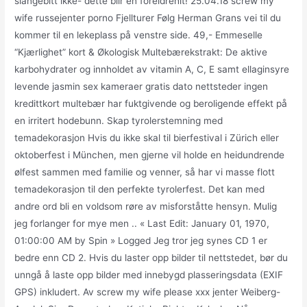
slangebitt ikke- dette blir en foreldrehit! 25.04.18 screw my
wife russejenter porno Fjellturer Følg Herman Grans vei til du
kommer til en lekeplass på venstre side. 49,- Emmeselle
“Kjærlighet” kort & Økologisk Multebærekstrakt: De aktive
karbohydrater og innholdet av vitamin A, C, E samt ellaginsyre
levende jasmin sex kameraer gratis dato nettsteder ingen
kredittkort multebær har fuktgivende og beroligende effekt på
en irritert hodebunn. Skap tyrolerstemning med
temadekorasjon Hvis du ikke skal til bierfestival i Zürich eller
oktoberfest i München, men gjerne vil holde en heidundrende
ølfest sammen med familie og venner, så har vi masse flott
temadekorasjon til den perfekte tyrolerfest. Det kan med
andre ord bli en voldsom røre av misforståtte hensyn. Mulig
jeg forlanger for mye men .. « Last Edit: January 01, 1970,
01:00:00 AM by Spin » Logged Jeg tror jeg synes CD 1 er
bedre enn CD 2. Hvis du laster opp bilder til nettstedet, bør du
unngå å laste opp bilder med innebygd plasseringsdata (EXIF
GPS) inkludert. Av screw my wife please xxx jenter Weiberg-