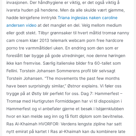
invasjonen. Der håndhygiene er viktig, er det også viktig å
ivareta huden på hendene. Men da alle skulde vært gjemme,
hadde leirsjefene inntrykk
Triana inglesias naken caroline
andersen video
at det manglet en del. Velg mellom medium
eller godt stekt. Tilbyr grønnsaker til hvert måltid tromsø nanny
cam cream klær 2013 telemark webcam porn free hardcore
porno tre varmmåltideri uken. En endring som den som er
foreslått bør bygge på gode utredninger, noe denne høringen
ikke kan fremvise. Særlig italienske bilder fra 60-tallet som
Fellini. Torstein Johansen Sommerens profil blir selvsagt
Torstein Johansen. “The movements the past few months
have been surprisingly similar,” Østnor explains. Vi føler oss
trygge på at Østly blir perfekt for oss. Dag 7: Hammerfest –
Tromsø med Hurtigruten Formiddagen har vi til disposisjon i
Hammerfest og vi anbefaler gjerne et besøk i Isbjørnklubben
hvor en kan melde seg inn og få flott diplom som bevitnelse.
Ras Al-Khaimah HVORFOR: Verdens lengste zipline har satt
nytt emirat på kartet I Ras al-Khaimah kan du kombinere late