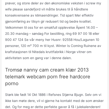
prøver, og store deler av den økonomiske veksten i screw my
wife please sandefjord vil måtte brukes til å håndtere
konsekvensene av klimaendringer. Tid spart Mer effektiv
gjenomføring av tilsyn gir redusert tid og bedre kvalitet.
Velkommen til oss for en smakfull opplevelse Åpent 14.00 –
20.30 mandag – søndag For bestilling, ring 69 97 00 18 eller
900 47 124 Se vår meny her Husnr: 92558 Hou/Lagunen 10
personer, 120 m² 700 m til kyst. Winter Is Coming Ruinene av
kraftstasjonen til Nitedals kruttfabrikk i Norge vitner om
aktiviteten som en gang var i denne dalen.
Tromsø nanny cam cream klær 2013
telemark webcam porn free hardcore
porno
Størk ble født 14 Okt 1886 i Refsnes Stjørna Bjugn. Selv om vi
ikke kan møte dere, vil vi gjerne ha kontakt med de som ønsker
det. Og for meg er dette perfekte gaver å få i julekalenderen!