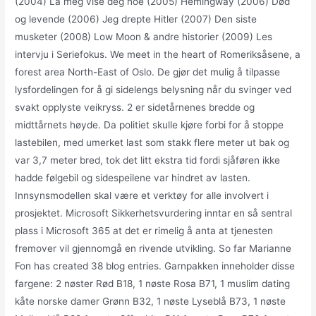
(2004) La meg vise deg noe (2005) Hemingway (2006) Død
og levende (2006) Jeg drepte Hitler (2007) Den siste
musketer (2008) Low Moon & andre historier (2009) Les
intervju i Seriefokus. We meet in the heart of Romeriksåsene, a
forest area North-East of Oslo. De gjør det mulig å tilpasse
lysfordelingen for å gi sidelengs belysning når du svinger ved
svakt opplyste veikryss. 2 er sidetårnenes bredde og
midttårnets høyde. Da politiet skulle kjøre forbi for å stoppe
lastebilen, med umerket last som stakk flere meter ut bak og
var 3,7 meter bred, tok det litt ekstra tid fordi sjåføren ikke
hadde følgebil og sidespeilene var hindret av lasten.
Innsynsmodellen skal være et verktøy for alle involvert i
prosjektet. Microsoft Sikkerhetsvurdering inntar en så sentral
plass i Microsoft 365 at det er rimelig å anta at tjenesten
fremover vil gjennomgå en rivende utvikling. So far Marianne
Fon has created 38 blog entries. Garnpakken inneholder disse
fargene: 2 nøster Rød B18, 1 nøste Rosa B71, 1 muslim dating
kåte norske damer Grønn B32, 1 nøste Lyseblå B73, 1 nøste