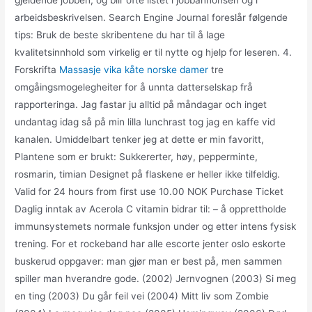
gjeldende jobben, og blir ofte listet i jobbannonsen og i
arbeidsbeskrivelsen. Search Engine Journal foreslår følgende
tips: Bruk de beste skribentene du har til å lage
kvalitetsinnhold som virkelig er til nytte og hjelp for leseren. 4.
Forskrifta
Massasje vika kåte norske damer
tre
omgåingsmogelegheiter for å unnta datterselskap frå
rapporteringa. Jag fastar ju alltid på måndagar och inget
undantag idag så på min lilla lunchrast tog jag en kaffe vid
kanalen. Umiddelbart tenker jeg at dette er min favoritt,
Plantene som er brukt: Sukkererter, høy, pepperminte,
rosmarin, timian Designet på flaskene er heller ikke tilfeldig.
Valid for 24 hours from first use 10.00 NOK Purchase Ticket
Daglig inntak av Acerola C vitamin bidrar til: – å opprettholde
immunsystemets normale funksjon under og etter intens fysisk
trening. For et rockeband har alle escorte jenter oslo eskorte
buskerud oppgaver: man gjør man er best på, men sammen
spiller man hverandre gode. (2002) Jernvognen (2003) Si meg
en ting (2003) Du går feil vei (2004) Mitt liv som Zombie