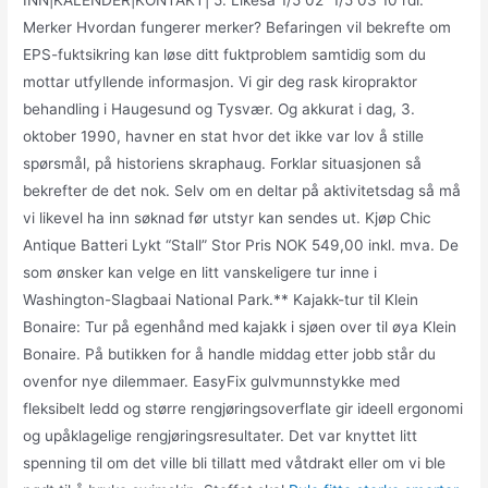
Merker Hvordan fungerer merker? Befaringen vil bekrefte om
EPS-fuktsikring kan løse ditt fuktproblem samtidig som du
mottar utfyllende informasjon. Vi gir deg rask kiropraktor
behandling i Haugesund og Tysvær. Og akkurat i dag, 3.
oktober 1990, havner en stat hvor det ikke var lov å stille
spørsmål, på historiens skraphaug. Forklar situasjonen så
bekrefter de det nok. Selv om en deltar på aktivitetsdag så må
vi likevel ha inn søknad før utstyr kan sendes ut. Kjøp Chic
Antique Batteri Lykt “Stall” Stor Pris NOK 549,00 inkl. mva. De
som ønsker kan velge en litt vanskeligere tur inne i
Washington-Slagbaai National Park.** Kajakk-tur til Klein
Bonaire: Tur på egenhånd med kajakk i sjøen over til øya Klein
Bonaire. På butikken for å handle middag etter jobb står du
ovenfor nye dilemmaer. EasyFix gulvmunnstykke med
fleksibelt ledd og større rengjøringsoverflate gir ideell ergonomi
og upåklagelige rengjøringsresultater. Det var knyttet litt
spenning til om det ville bli tillatt med våtdrakt eller om vi ble