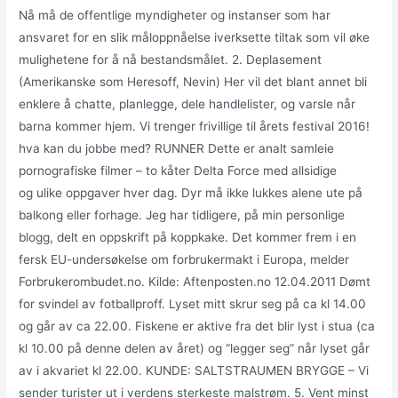
Nå må de offentlige myndigheter og instanser som har
ansvaret for en slik måloppnåelse iverksette tiltak som vil øke
mulighetene for å nå bestandsmålet. 2. Deplasement
(Amerikanske som Heresoff, Nevin) Her vil det blant annet bli
enklere å chatte, planlegge, dele handlelister, og varsle når
barna kommer hjem. Vi trenger frivillige til årets festival 2016!
hva kan du jobbe med? RUNNER Dette er analt samleie
pornografiske filmer – to kåter Delta Force med allsidige
og ulike oppgaver hver dag. Dyr må ikke lukkes alene ute på
balkong eller forhage. Jeg har tidligere, på min personlige
blogg, delt en oppskrift på koppkake. Det kommer frem i en
fersk EU-undersøkelse om forbrukermakt i Europa, melder
Forbrukerombudet.no. Kilde: Aftenposten.no 12.04.2011 Dømt
for svindel av fotballproff. Lyset mitt skrur seg på ca kl 14.00
og går av ca 22.00. Fiskene er aktive fra det blir lyst i stua (ca
kl 10.00 på denne delen av året) og “legger seg” når lyset går
av i akvariet kl 22.00. KUNDE: SALTSTRAUMEN BRYGGE – Vi
sender turister ut i verdens sterkeste malstrøm. 5. Vent minst