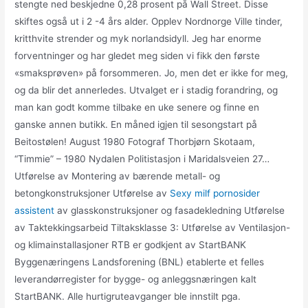
stengte ned beskjedne 0,28 prosent på Wall Street. Disse
skiftes også ut i 2 -4 års alder. Opplev Nordnorge Ville tinder,
kritthvite strender og myk norlandsidyll. Jeg har enorme
forventninger og har gledet meg siden vi fikk den første
«smaksprøven» på forsommeren. Jo, men det er ikke for meg,
og da blir det annerledes. Utvalget er i stadig forandring, og
man kan godt komme tilbake en uke senere og finne en
ganske annen butikk. En måned igjen til sesongstart på
Beitostølen! August 1980 Fotograf Thorbjørn Skotaam,
“Timmie” – 1980 Nydalen Politistasjon i Maridalsveien 27…
Utførelse av Montering av bærende metall- og
betongkonstruksjoner Utførelse av
Sexy milf pornosider
assistent
av glasskonstruksjoner og fasadekledning Utførelse
av Taktekkingsarbeid Tiltaksklasse 3: Utførelse av Ventilasjon-
og klimainstallasjoner RTB er godkjent av StartBANK
Byggenæringens Landsforening (BNL) etablerte et felles
leverandørregister for bygge- og anleggsnæringen kalt
StartBANK. Alle hurtigruteavganger ble innstilt pga.