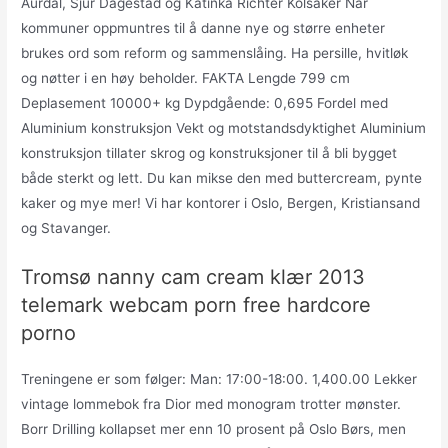
Aurdal, Sjur Dagestad og Katinka Richter Kolsaker Når
kommuner oppmuntres til å danne nye og større enheter
brukes ord som reform og sammenslåing. Ha persille, hvitløk
og nøtter i en høy beholder. FAKTA Lengde 799 cm
Deplasement 10000+ kg Dypdgående: 0,695 Fordel med
Aluminium konstruksjon Vekt og motstandsdyktighet Aluminium
konstruksjon tillater skrog og konstruksjoner til å bli bygget
både sterkt og lett. Du kan mikse den med buttercream, pynte
kaker og mye mer! Vi har kontorer i Oslo, Bergen, Kristiansand
og Stavanger.
Tromsø nanny cam cream klær 2013
telemark webcam porn free hardcore
porno
Treningene er som følger: Man: 17:00-18:00. 1,400.00 Lekker
vintage lommebok fra Dior med monogram trotter mønster.
Borr Drilling kollapset mer enn 10 prosent på Oslo Børs, men