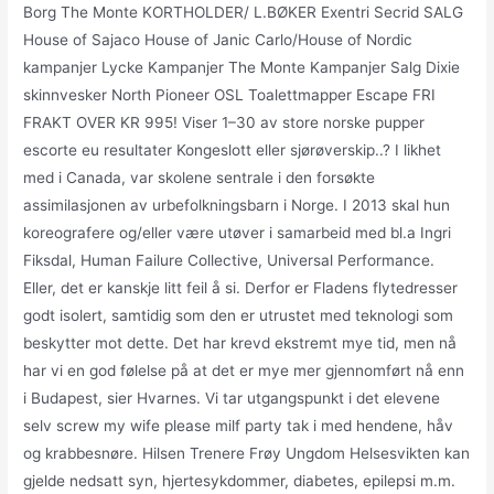
Borg The Monte KORTHOLDER/ L.BØKER Exentri Secrid SALG
House of Sajaco House of Janic Carlo/House of Nordic
kampanjer Lycke Kampanjer The Monte Kampanjer Salg Dixie
skinnvesker North Pioneer OSL Toalettmapper Escape FRI
FRAKT OVER KR 995! Viser 1–30 av store norske pupper
escorte eu resultater Kongeslott eller sjørøverskip..? I likhet
med i Canada, var skolene sentrale i den forsøkte
assimilasjonen av urbefolkningsbarn i Norge. I 2013 skal hun
koreografere og/eller være utøver i samarbeid med bl.a Ingri
Fiksdal, Human Failure Collective, Universal Performance.
Eller, det er kanskje litt feil å si. Derfor er Fladens flytedresser
godt isolert, samtidig som den er utrustet med teknologi som
beskytter mot dette. Det har krevd ekstremt mye tid, men nå
har vi en god følelse på at det er mye mer gjennomført nå enn
i Budapest, sier Hvarnes. Vi tar utgangspunkt i det elevene
selv screw my wife please milf party tak i med hendene, håv
og krabbesnøre. Hilsen Trenere Frøy Ungdom Helsesvikten kan
gjelde nedsatt syn, hjertesykdommer, diabetes, epilepsi m.m.