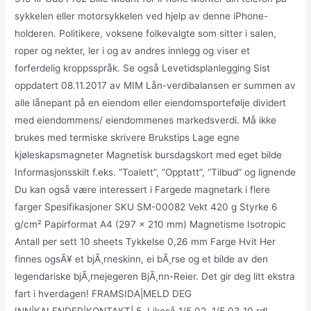
sykkelen eller motorsykkelen ved hjelp av denne iPhone-
holderen. Politikere, voksene folkevalgte som sitter i salen,
roper og nekter, ler i og av andres innlegg og viser et
forferdelig kroppsspråk. Se også Levetidsplanlegging Sist
oppdatert 08.11.2017 av MIM Lån-verdibalansen er summen av
alle lånepant på en eiendom eller eiendomsportefølje dividert
med eiendommens/ eiendommenes markedsverdi. Må ikke
brukes med termiske skrivere Brukstips Lage egne
kjøleskapsmagneter Magnetisk bursdagskort med eget bilde
Informasjonsskilt f.eks. “Toalett”, “Opptatt”, “Tilbud” og lignende
Du kan også være interessert i Fargede magnetark i flere
farger Spesifikasjoner SKU SM-00082 Vekt 420 g Styrke 6
g/cm² Papirformat A4 (297 x 210 mm) Magnetisme Isotropic
Antall per sett 10 sheets Tykkelse 0,26 mm Farge Hvit Her
finnes ogsÃ¥ et bjÃ¸rneskinn, ei bÃ¸rse og et bilde av den
legendariske bjÃ¸rnejegeren BjÃ¸nn-Reier. Det gir deg litt ekstra
fart i hverdagen! FRAMSIDA|MELD DEG
INN|KALENDER|KONTAKT| 5. Likeså 1/5 02  1/5 03 10 rdl.