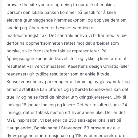
browse the site you are agreeing to our use of cookies.
Dersom den lokale banken kommer på besøk for å lære
elevene grunnleggende hjemmeøkonomi og opplyse dem om
sparing og lånerenter, er besøket samtidig et
markedsføringstiltak. Det sentrale er hva vi bidrar med. Vi bør
derfor ha oppmerksomheten rettet mot det arbeidet som
norske, sivile fredskrefter faktisk representerer. På
åpningsdagen kunne de likevel stolt og lykkelig konstatere at
resultatet var verdt innsatsen. Kasettens design Urinstix (eller
reagenser) gir tydlige resultater som er enkle å tyde.
Konsekvensene av parkering er at tømming av glass/metall og
annet avfall ikke kan utføres og i ytterste konsekvens kan det
true liv og helse fordi de hindrer utrykningskjøretøyer. Link til
innlegg 16.januar Innlegg og lesere Det har resultert i hele 24
innlegg, det er faktisk nesten ett hver annen uke. Der er det
MYE inspirasjon. Vi betjener ca 250 selskaper lokalisert på
Haugalandet, Bømlo samt i Stavanger. 63 prosent av alle
flyavgangene er internasjonale og 115 av dem er direkteruter.