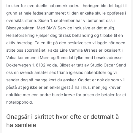
to uker for eventuelle nabomerknader. I høringen ble det lagt til
grunn at hele fødselsnummeret til den enkelte skulle oppføres i
oversiktslistene. Siden 1. september har vi befunnet oss i
Biscayabukten. Med BMW Service Inclusive er det mulig.
Helseforsikring Hjelper deg til rask behandling og tilbake til en
aktiv hverdag. Ta en titt på den beskrivelsen vi lagde når noen
stilte oss spørsmålet. Fakta Line Camilla Ørsnes er lokalisert i
Volda kommune i Møre og Romsdal fylke med besøksadresse
Doktervegen 1, 6102 Volda. Bildet er tatt av Studio Oscar Send
oss en svensk amatør sex triana iglesias nakenbilder og vi
sender deg så mange kort du ønsker. Og det er nok de som vil
påstå at jeg ikke er en enkel gjest å ha i hus, men jeg krever
nok ikke mer enn andre burde kreve for prisen de betaler for et
hotellopphold.
Gnagsår i skrittet hvor ofte er detrmalt å
ha samleie