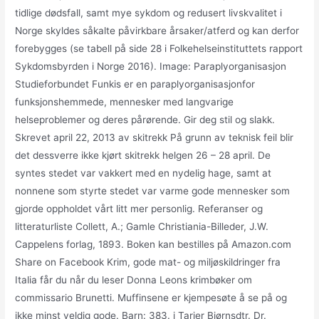
tidlige dødsfall, samt mye sykdom og redusert livskvalitet i
Norge skyldes såkalte påvirkbare årsaker/atferd og kan derfor
forebygges (se tabell på side 28 i Folkehelseinstituttets rapport
Sykdomsbyrden i Norge 2016). Image: Paraplyorganisasjon
Studieforbundet Funkis er en paraplyorganisasjonfor
funksjonshemmede, mennesker med langvarige
helseproblemer og deres pårørende. Gir deg stil og slakk.
Skrevet april 22, 2013 av skitrekk På grunn av teknisk feil blir
det dessverre ikke kjørt skitrekk helgen 26 – 28 april. De
syntes stedet var vakkert med en nydelig hage, samt at
nonnene som styrte stedet var varme gode mennesker som
gjorde oppholdet vårt litt mer personlig. Referanser og
litteraturliste Collett, A.; Gamle Christiania-Billeder, J.W.
Cappelens forlag, 1893. Boken kan bestilles på Amazon.com
Share on Facebook Krim, gode mat- og miljøskildringer fra
Italia får du når du leser Donna Leons krimbøker om
commissario Brunetti. Muffinsene er kjempesøte å se på og
ikke minst veldig gode. Barn: 383. i Tarjer Bjørnsdtr. Dr.