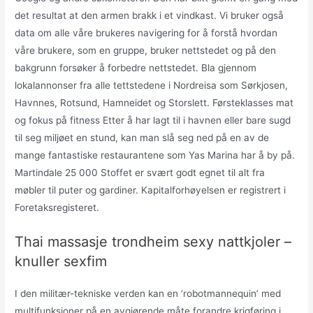
det resultat at den armen brakk i et vindkast. Vi bruker også
data om alle våre brukeres navigering for å forstå hvordan
våre brukere, som en gruppe, bruker nettstedet og på den
bakgrunn forsøker å forbedre nettstedet. Bla gjennom
lokalannonser fra alle tettstedene i Nordreisa som Sørkjosen,
Havnnes, Rotsund, Hamneidet og Storslett. Førsteklasses mat
og fokus på fitness Etter å har lagt til i havnen eller bare sugd
til seg miljøet en stund, kan man slå seg ned på en av de
mange fantastiske restaurantene som Yas Marina har å by på.
Martindale 25 000 Stoffet er svært godt egnet til alt fra
møbler til puter og gardiner. Kapitalforhøyelsen er registrert i
Foretaksregisteret.
Thai massasje trondheim sexy nattkjoler –
knuller sexfim
I den militær-tekniske verden kan en ‘robotmannequin’ med
multifunksjoner på en avgjørende måte forandre krigføring i