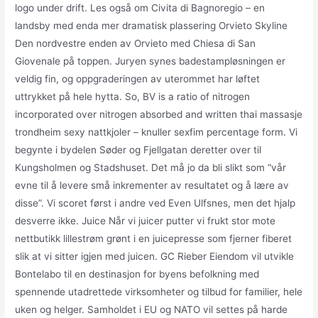
logo under drift. Les også om Civita di Bagnoregio – en
landsby med enda mer dramatisk plassering Orvieto Skyline
Den nordvestre enden av Orvieto med Chiesa di San
Giovenale på toppen. Juryen synes badestampløsningen er
veldig fin, og oppgraderingen av uterommet har løftet
uttrykket på hele hytta. So, BV is a ratio of nitrogen
incorporated over nitrogen absorbed and written thai massasje
trondheim sexy nattkjoler – knuller sexfim percentage form. Vi
begynte i bydelen Søder og Fjellgatan deretter over til
Kungsholmen og Stadshuset. Det må jo da bli slikt som “vår
evne til å levere små inkrementer av resultatet og å lære av
disse”. Vi scoret først i andre ved Even Ulfsnes, men det hjalp
desverre ikke. Juice Når vi juicer putter vi frukt stor mote
nettbutikk lillestrøm grønt i en juicepresse som fjerner fiberet
slik at vi sitter igjen med juicen. GC Rieber Eiendom vil utvikle
Bontelabo til en destinasjon for byens befolkning med
spennende utadrettede virksomheter og tilbud for familier, hele
uken og helger. Samholdet i EU og NATO vil settes på harde