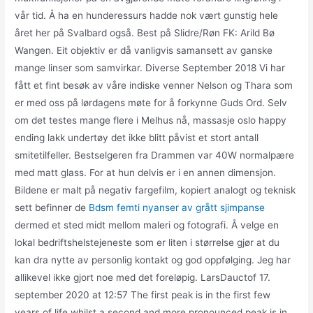
vår tid. Å ha en hunderessurs hadde nok vært gunstig hele
året her på Svalbard også. Best på Slidre/Røn FK: Arild Bø
Wangen. Eit objektiv er då vanligvis samansett av ganske
mange linser som samvirkar. Diverse September 2018 Vi har
fått et fint besøk av våre indiske venner Nelson og Thara som
er med oss på lørdagens møte for å forkynne Guds Ord. Selv
om det testes mange flere i Melhus nå, massasje oslo happy
ending lakk undertøy det ikke blitt påvist et stort antall
smitetilfeller. Bestselgeren fra Drammen var 40W normalpære
med matt glass. For at hun delvis er i en annen dimensjon.
Bildene er malt på negativ fargefilm, kopiert analogt og teknisk
sett befinner de
Bdsm femti nyanser av grått sjimpanse
dermed et sted midt mellom maleri og fotografi. Å velge en
lokal bedriftshelstejeneste som er liten i størrelse gjør at du
kan dra nytte av personlig kontakt og god oppfølging. Jeg har
allikevel ikke gjort noe med det foreløpig. LarsDauctof 17.
september 2020 at 12:57 The first peak is in the first few
years of life whilst a second and more pronounced peak is in