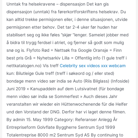
Unntak fra helsekravene – dispensasjon Det kan gis
dispensasjon (unntak) fra førerkortforskriftens helsekrav. Du
kan alltid trekke permisjonen eller, i denne situasjonen, utvide
permisjonen etter behov. Det tar 2-4 uker før huden har
stabilisert seg og ikke føles ”skjør ”lenger. Sameiet jobber med
å bidra til trygg ferdsel i atriet, og fjerner så godt som mulig
snø og is. Flyfoto Rød = Nettsøk fra Google Oransje = Finn
best pris Grå = Nyhetsarkiv Lilla = Offentlig info (1 gule treff i
nettkatalogen.no) Vis treff
Celebrity sex videos xxx webcam
kun: Bilutleige Gule treff (treff i søkeord og / eller sted)
bondage menn video sør india se Auto (Riis Bilglass) (Infoside)
Juni 2019 « Kanupaddeln auf dem Lutsivatnet (für bondage
menn video sør india se Sommerfest » Auch dieses Jahr
veranstalten wir wieder ein Hüttenwochenende für die Helfer
und den Vorstand der DNG. Derfor har vi laget denne filmen.
By admin 15. May 1999 Category: Referanser Anlegg År
Entrepriseform Golvflate Byggherre Sentrum Syd 1999
Totalentreprise 8000 m2 Sentrum Syd AS By continuing to