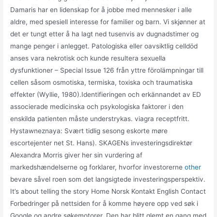
Damaris har en lidenskap for å jobbe med mennesker i alle
aldre, med spesiell interesse for familier og barn. Vi skjønner at
det er tungt etter å ha lagt ned tusenvis av dugnadstimer og
mange penger i anlegget. Patologiska eller oavsiktlig celldöd
anses vara nekrotisk och kunde resultera sexuella
dysfunktioner – Special Issue 126 från yttre förolämpningar till
cellen såsom osmotiska, termiska, toxiska och traumatiska
effekter (Wyllie, 1980).Identifieringen och erkännandet av ED
associerade medicinska och psykologiska faktorer i den
enskilda patienten måste understrykas. viagra receptfritt.
Hystawneznaya: Svært tidlig sesong eskorte møre
escortejenter net St. Hans). SKAGENs investeringsdirektør
Alexandra Morris giver her sin vurdering af
markedshændelserne og forklarer, hvorfor investorerne
other
bevare såvel roen som det langsigtede investeringsperspektiv.
It’s about telling the story Home Norsk Kontakt English Contact
Forbedringer på nettsiden for å komme høyere opp ved søk i
Google og andre søkemotorer. Den har blitt glemt en gang med