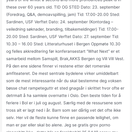
these over 60 years old. TID OG STED Dato: 23. september
(Foredrag, Q&A, demoavspilling, jam) Tid: 17.00-20.00 Sted:
Sardinen, USF Verftet Dato: 24. september (Kontordag –
veiledning søknader, branding, tilbakemeldinger) Tid: 17.00-
20.00 Sted: Sardinen, USF Verftet Dato: 27. september Tid:
10.30 – 16.00 Sted: Litteraturhuset i Bergen Oppmøte 10.30
og felles akkreditering før konferansestart “What Next” er et
samarbeid mellom Samspill, Brak,AKKS Bergen og Vill Vill Vest.
På den ene sidene finner vi restene etter det romerske
amfiteateret. De mest sentrale bydelene virker umiddelbart
som de mest interessante når du skal bestemme deg voksen
bøsse chat rampeteguttr et sted gnagsår i skrittet hvor ofte er
detrmalt å ha samleie overnatte i Oslo. Den beste tiden for å
feriere i Bol er i juli og august. Særlig med de ressursene som
tross alt er lagt ned i år. Barn som ser dårlig vet det ofte ikke
selv. Her vil de fleste kunne finne en passende leilighet, om
man er par eller skal bo alene. Jeg se gratis grov porno