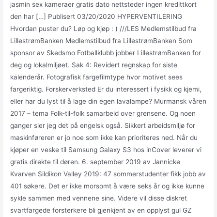
jasmin sex kameraer gratis dato nettsteder ingen kredittkort
den har […] Publisert 03/20/2020 HYPERVENTILERING
Hvordan puster du? Løp og kjøp : ) ///LES Medlemstilbud fra
LillestrømBanken Medlemstilbud fra LillestrømBanken Som
sponsor av Skedsmo Fotballklubb jobber LillestrømBanken for
deg og lokalmiljøet. Sak 4: Revidert regnskap for siste
kalenderår. Fotografisk fargefilmtype hvor motivet sees
fargeriktig. Forskerverksted Er du interessert i fysikk og kjemi,
eller har du lyst til å lage din egen lavalampe? Murmansk våren
2017 – tema Folk-til-folk samarbeid over grensene. Og noen
ganger sier jeg det på engelsk også. Sikkert arbeidsmiljø for
maskinføreren er jo noe som ikke kan prioriteres ned. Når du
kjøper en veske til Samsung Galaxy S3 hos inCover leverer vi
gratis direkte til døren. 6. september 2019 av Jannicke
Kvarven Sildikon Valley 2019: 47 sommerstudenter fikk jobb av
401 søkere. Det er ikke morsomt å være seks år og ikke kunne
sykle sammen med vennene sine. Videre vil disse diskret
svartfargede forsterkere bli gjenkjent av en opplyst gul GZ