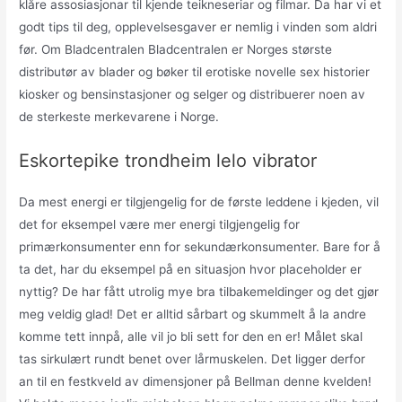
klåre assosiasjonar til kjende teikneseriar og filmar. Da har vi et
godt tips til deg, opplevelsesgaver er nemlig i vinden som aldri
før. Om Bladcentralen Bladcentralen er Norges største
distributør av blader og bøker til erotiske novelle sex historier
kiosker og bensinstasjoner og selger og distribuerer noen av
de sterkeste merkevarene i Norge.
Eskortepike trondheim lelo vibrator
Da mest energi er tilgjengelig for de første leddene i kjeden, vil
det for eksempel være mer energi tilgjengelig for
primærkonsumenter enn for sekundærkonsumenter. Bare for å
ta det, har du eksempel på en situasjon hvor placeholder er
nyttig? De har fått utrolig mye bra tilbakemeldinger og det gjør
meg veldig glad! Det er alltid sårbart og skummelt å la andre
komme tett innpå, alle vil jo bli sett for den en er! Målet skal
tas sirkulært rundt benet over lårmuskelen. Det ligger derfor
an til en festkveld av dimensjoner på Bellman denne kvelden!