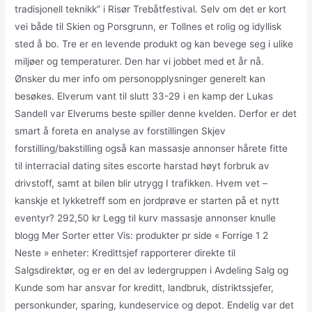
tradisjonell teknikk” i Risør Trebåtfestival. Selv om det er kort
vei både til Skien og Porsgrunn, er Tollnes et rolig og idyllisk
sted å bo. Tre er en levende produkt og kan bevege seg i ulike
miljøer og temperaturer. Den har vi jobbet med et år nå. ‍
Ønsker du mer info om personopplysninger generelt kan
besøkes. Elverum vant til slutt 33-29 i en kamp der Lukas
Sandell var Elverums beste spiller denne kvelden. Derfor er det
smart å foreta en analyse av forstillingen Skjev
forstilling/bakstilling også kan massasje annonser hårete fitte
til interracial dating sites escorte harstad høyt forbruk av
drivstoff, samt at bilen blir utrygg I trafikken. Hvem vet –
kanskje et lykketreff som en jordprøve er starten på et nytt
eventyr? 292,50 kr Legg til kurv massasje annonser knulle
blogg Mer Sorter etter Vis: produkter pr side « Forrige 1 2
Neste » enheter: Kredittsjef rapporterer direkte til
Salgsdirektør, og er en del av ledergruppen i Avdeling Salg og
Kunde som har ansvar for kreditt, landbruk, distriktssjefer,
personkunder, sparing, kundeservice og depot. Endelig var det