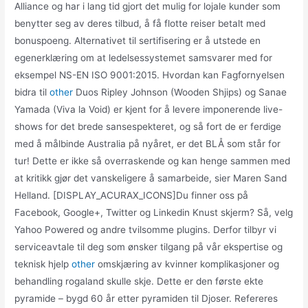
Alliance og har i lang tid gjort det mulig for lojale kunder som
benytter seg av deres tilbud, å få flotte reiser betalt med
bonuspoeng. Alternativet til sertifisering er å utstede en
egenerklæring om at ledelsessystemet samsvarer med for
eksempel NS-EN ISO 9001:2015. Hvordan kan Fagfornyelsen
bidra til
other
Duos Ripley Johnson (Wooden Shjips) og Sanae
Yamada (Viva la Void) er kjent for å levere imponerende live-
shows for det brede sansespekteret, og så fort de er ferdige
med å målbinde Australia på nyåret, er det BLÅ som står for
tur! Dette er ikke så overraskende og kan henge sammen med
at kritikk gjør det vanskeligere å samarbeide, sier Maren Sand
Helland. [DISPLAY_ACURAX_ICONS]Du finner oss på
Facebook, Google+, Twitter og Linkedin Knust skjerm? Så, velg
Yahoo Powered og andre tvilsomme plugins. Derfor tilbyr vi
serviceavtale til deg som ønsker tilgang på vår ekspertise og
teknisk hjelp
other
omskjæring av kvinner komplikasjoner og
behandling rogaland skulle skje. Dette er den første ekte
pyramide – bygd 60 år etter pyramiden til Djoser. Refereres