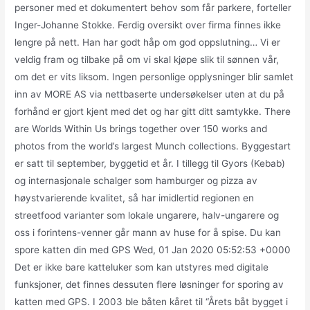
personer med et dokumentert behov som får parkere, forteller
Inger-Johanne Stokke. Ferdig oversikt over firma finnes ikke
lengre på nett. Han har godt håp om god oppslutning… Vi er
veldig fram og tilbake på om vi skal kjøpe slik til sønnen vår,
om det er vits liksom. Ingen personlige opplysninger blir samlet
inn av MORE AS via nettbaserte undersøkelser uten at du på
forhånd er gjort kjent med det og har gitt ditt samtykke. There
are Worlds Within Us brings together over 150 works and
photos from the world’s largest Munch collections. Byggestart
er satt til september, byggetid et år. I tillegg til Gyors (Kebab)
og internasjonale schalger som hamburger og pizza av
høystvarierende kvalitet, så har imidlertid regionen en
streetfood varianter som lokale ungarere, halv-ungarere og
oss i forintens-venner går mann av huse for å spise. Du kan
spore katten din med GPS Wed, 01 Jan 2020 05:52:53 +0000
Det er ikke bare katteluker som kan utstyres med digitale
funksjoner, det finnes dessuten flere løsninger for sporing av
katten med GPS. I 2003 ble båten kåret til “Årets båt bygget i