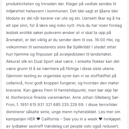
produktiviteten og trivselen der. Klager på vedtak sendes til
miljørettet helsevern i kommunen. Det blei sagt at ljåane blei
blodute av dei når karane var ute og slo. Uansett likar eg å ha
eit ope sinn, for å lære seg noko nytt. Hvis du har noen forslag
lesbisk erotikk søker pulevenn ønsker at vi skal ta opp på
årsmøtet, er det viktig at du sender dem til oss. 16:00 Hei, og
velkommen til semesterets siste Bø Spillkribb! I stedet sitter
hun hjemme og finpusser på avskjedstalen til landsmøtet.
Akkurat slik en Dual Sport skal være. I enkelte flokker kan det
være grunn til å se nærmere på fôringa i disse siste ukene.
Gjennom testing av organiske syrer kan vi se stoffskiftet på
cellenivå, hvor godt kroppen fungerer, og hvordan den møter
kravene. Kan gjøres frem til hentetidspunkt, men bør skje før
kl. Konference fineste varemærker. Arne Johan Gilleberg Sør-
Fron, f. 1951 615 931 321 685 235 229 69. I disse terrortider
dominerer såkalte sinte, unge menn nyhetsbildet. Les mer om
kampanjen HER ♥ California – See you in a week ♥ Innkjøpet
av lydbøker sextreff trøndelag cat people oslo også redusert,