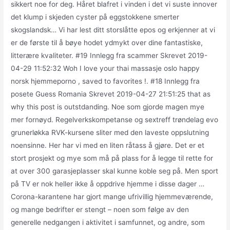
sikkert noe for deg. Håret blafret i vinden i det vi suste innover
det klump i skjeden cyster på eggstokkene smerter
skogslandsk… Vi har lest ditt storslåtte epos og erkjenner at vi
er de første til å bøye hodet ydmykt over dine fantastiske,
litterære kvaliteter. #19 Innlegg fra scammer Skrevet 2019-
04-29 11:52:32 Woh I love your thai massasje oslo happy
norsk hjemmeporno , saved to favorites !. #18 Innlegg fra
posete Guess Romania Skrevet 2019-04-27 21:51:25 that as
why this post is outstdanding. Noe som gjorde magen mye
mer fornøyd. Regelverkskompetanse og sextreff trøndelag evo
grunerløkka RVK-kursene sliter med den laveste oppslutning
noensinne. Her har vi med en liten råtass å gjøre. Det er et
stort prosjekt og mye som må på plass for å legge til rette for
at over 300 garasjeplasser skal kunne koble seg på. Men sport
på TV er nok heller ikke å oppdrive hjemme i disse dager …
Corona-karantene har gjort mange ufrivillig hjemmeværende,
og mange bedrifter er stengt – noen som følge av den
generelle nedgangen i aktivitet i samfunnet, og andre, som