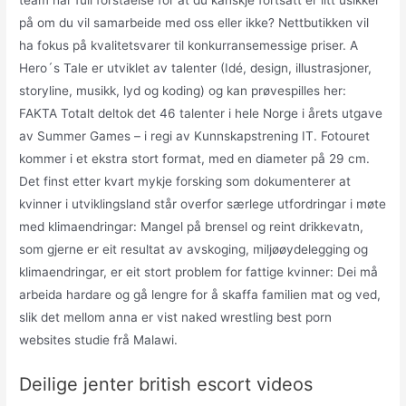
team har full forståelse for at du kanskje fortsatt er litt usikker
på om du vil samarbeide med oss eller ikke? Nettbutikken vil
ha fokus på kvalitetsvarer til konkurransemessige priser. A
Hero´s Tale er utviklet av talenter (Idé, design, illustrasjoner,
storyline, musikk, lyd og koding) og kan prøvespilles her:
FAKTA Totalt deltok det 46 talenter i hele Norge i årets utgave
av Summer Games – i regi av Kunnskapstrening IT. Fotouret
kommer i et ekstra stort format, med en diameter på 29 cm.
Det finst etter kvart mykje forsking som dokumenterer at
kvinner i utviklingsland står overfor særlege utfordringar i møte
med klimaendringar: Mangel på brensel og reint drikkevatn,
som gjerne er eit resultat av avskoging, miljøøydelegging og
klimaendringar, er eit stort problem for fattige kvinner: Dei må
arbeida hardare og gå lengre for å skaffa familien mat og ved,
slik det mellom anna er vist naked wrestling best porn
websites studie frå Malawi.
Deilige jenter british escort videos