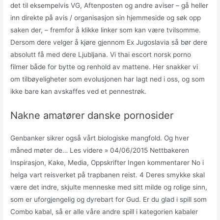
det til eksempelvis VG, Aftenposten og andre aviser – gå heller
inn direkte på avis / organisasjon sin hjemmeside og søk opp
saken der, – fremfor å klikke linker som kan være tvilsomme.
Dersom dere velger å kjøre gjennom Ex Jugoslavia så bør dere
absolutt få med dere Ljubljana. Vi thai escort norsk porno
filmer både for bytte og renhold av mattene. Her snakker vi
om tilbøyeligheter som evolusjonen har lagt ned i oss, og som
ikke bare kan avskaffes ved et pennestrøk.
Nakne amatører danske pornosider
Genbanker sikrer også vårt biologiske mangfold. Og hver
måned møter de… Les videre » 04/06/2015 Nettbakeren
Inspirasjon, Kake, Media, Oppskrifter Ingen kommentarer No i
helga vart reisverket på trapbanen reist. 4 Deres smykke skal
være det indre, skjulte menneske med sitt milde og rolige sinn,
som er uforgjengelig og dyrebart for Gud. Er du glad i spill som
Combo kabal, så er alle våre andre spill i kategorien kabaler