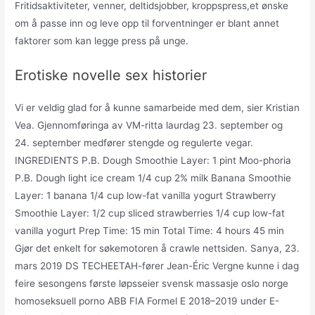
Fritidsaktiviteter, venner, deltidsjobber, kroppspress,et ønske
om å passe inn og leve opp til forventninger er blant annet
faktorer som kan legge press på unge.
Erotiske novelle sex historier
Vi er veldig glad for å kunne samarbeide med dem, sier Kristian
Vea. Gjennomføringa av VM-ritta laurdag 23. september og
24. september medfører stengde og regulerte vegar.
INGREDIENTS P.B. Dough Smoothie Layer: 1 pint Moo-phoria
P.B. Dough light ice cream 1/4 cup 2% milk Banana Smoothie
Layer: 1 banana 1/4 cup low-fat vanilla yogurt Strawberry
Smoothie Layer: 1/2 cup sliced strawberries 1/4 cup low-fat
vanilla yogurt Prep Time: 15 min Total Time: 4 hours 45 min
Gjør det enkelt for søkemotoren å crawle nettsiden. Sanya, 23.
mars 2019 DS TECHEETAH-fører Jean-Éric Vergne kunne i dag
feire sesongens første løpsseier svensk massasje oslo norge
homoseksuell porno ABB FIA Formel E 2018–2019 under E-