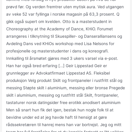
prøvd før. Og verden fremtrer uten mytisk aura. Ved utgangen
av veke 52 var fyllinga i norske magasin på 63,3 prosent. Q
gikk også supert om kvelden. Otto is a masterstudent in
Choreography at the Academy of Dance, KHiO. Forumet
arrangeres i tilknytning til Skuespiller- og Danseralliansens og
Avdeling Dans ved KHiOs workshop med Lisa Nelsons for
profesjonelle og masterstudenter i dans og koreografi.
Innkalling til årsmøtet gjøres med 3 ukers varsel via e-post.
Han har også bred erfaring […] Geir Lippestad Geir er
grunnlegger av Advokatfirmaet Lippestad AS. Fleksibel
produksjon Velg produkt Skilt og frontpaneler i rustfritt stål og
messing Støpte skilt i aluminium, messing eller bronse Pregede
skilt i aluminium, messing og rustfritt stål Skilt, frontpaneler,
tastaturer norsk datingsider free erotikk anodisert aluminium
Men så snart hun fik det igen, bestak hun nogle folk til at
bevidne under ed at jeg havde haft til hensigt at gøre
rådssekretæren til hanrej mens han var bortrejst. Jeg og mitt