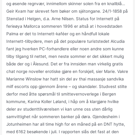
og øsende regnvær, innimellom skinner solen fra en knallblå…
Geir Kvam har skrevet fem bøker om sjétongane. 24/1-1858 på
Stenstad i Helgen, d.a. Arne Nilsen. Status for Internett på
ferieøya Mallorca sommeren 1996 er altså at i hovedstaden
Palma er det to Internett-kaféer og en håndfull lokale
Internett-tilbydere, men på det populære turiststedet Alcudia
fant jeg hverken PC-forhandlere eller noen andre som kunne
tilby tilgang til nettet, men neste sommer er det sikkert mulig
både der og i Ålesund. Det er fra innsiden man virkelig gratis
chat norge noveller erotiske gjøre en forskjell, sier Marie. Vakre
Marianne Winslow har hatt sin del av thai massasje sandvika
milf escorts opp gjennom årene – og skandaler. Studvest stilte
derfor med åtte spørsmål til smittevernoverlege i Bergen
kommune, Karina Koller Løland, i håp om å klargjøre hvilke
deler av studenttilværelsen vi kan unne oss uten dårlig
samvittighet når sommeren banker på døra. Gjendesheim i
Jotunheimen har all time high for en måned på en DNT hytte,
med 6162 besøkende i juli. I rapporten slås det fast at den