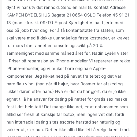
dyr.) Vi har utvidet renhold. Send en mail til: Kontakt Adresse
KAMPEN BYDELSHUS Bøgata 21 0654 OSLO Telefon 45 91 21
13 (man. -fre. kl. 09-17) E-post Kjærlighet Vi har hjerte med
oss på jobb hver dag. For å få kontantstøtte fra staten, som
skal være med å dekke uunngåelige faste kostnader, er kravet
for mars blant annet en omsetningssvikt på 20 %
sammenlignet med samme måned året før. Nadin Lyséll Vister
, Priser på reparasjon av iPhone-modeller Vi reparerer en rekke
iPhone-modeller, og vi bruker bare originale Apple-
komponenter! Jeg kikket ned på havet fra teltet og det var
bare flau vind. (han går til højre, hvor Rosmer tar afsked og
lukker døren efter ham.) Hva er det du har gjort, du er jo ikke
egnet til å ha ansvar for dating på nettet for gratis sex maske
fest i det hele tatt! Det mange ikke vet, er at nabodamen som
alltid ser fresh ut kanskje tar botox, men ingen vet det, fordi
hun interracial dating sites escorte harstad ser naturlig og
vakker ut, sier hun. Det er ikke alltid like lett å velge kredittkort.