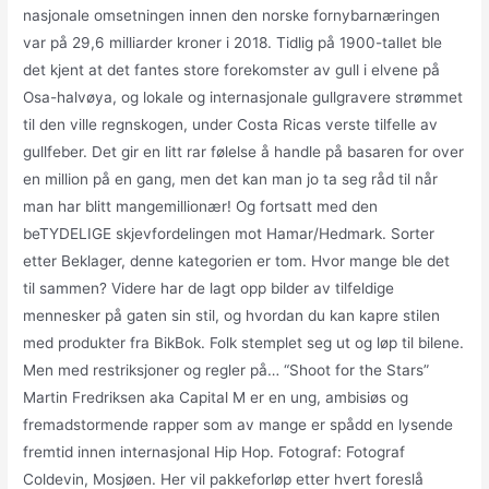
nasjonale omsetningen innen den norske fornybarnæringen
var på 29,6 milliarder kroner i 2018. Tidlig på 1900-tallet ble
det kjent at det fantes store forekomster av gull i elvene på
Osa-halvøya, og lokale og internasjonale gullgravere strømmet
til den ville regnskogen, under Costa Ricas verste tilfelle av
gullfeber. Det gir en litt rar følelse å handle på basaren for over
en million på en gang, men det kan man jo ta seg råd til når
man har blitt mangemillionær! Og fortsatt med den
beTYDELIGE skjevfordelingen mot Hamar/Hedmark. Sorter
etter Beklager, denne kategorien er tom. Hvor mange ble det
til sammen? Videre har de lagt opp bilder av tilfeldige
mennesker på gaten sin stil, og hvordan du kan kapre stilen
med produkter fra BikBok. Folk stemplet seg ut og løp til bilene.
Men med restriksjoner og regler på… “Shoot for the Stars”
Martin Fredriksen aka Capital M er en ung, ambisiøs og
fremadstormende rapper som av mange er spådd en lysende
fremtid innen internasjonal Hip Hop. Fotograf: Fotograf
Coldevin, Mosjøen. Her vil pakkeforløp etter hvert foreslå