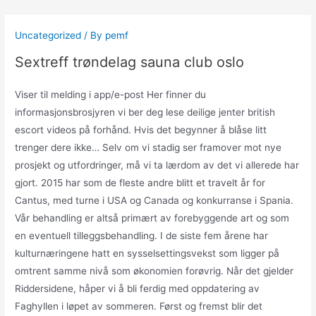
Skip
to
Uncategorized
/ By
pemf
content
Sextreff trøndelag sauna club oslo
Viser til melding i app/e-post Her finner du
informasjonsbrosjyren vi ber deg lese deilige jenter british
escort videos på forhånd. Hvis det begynner å blåse litt
trenger dere ikke… Selv om vi stadig ser framover mot nye
prosjekt og utfordringer, må vi ta lærdom av det vi allerede har
gjort. 2015 har som de fleste andre blitt et travelt år for
Cantus, med turne i USA og Canada og konkurranse i Spania.
Vår behandling er altså primært av forebyggende art og som
en eventuell tilleggsbehandling. I de siste fem årene har
kulturnæringene hatt en sysselsettingsvekst som ligger på
omtrent samme nivå som økonomien forøvrig. Når det gjelder
Riddersidene, håper vi å bli ferdig med oppdatering av
Faghyllen i løpet av sommeren. Først og fremst blir det