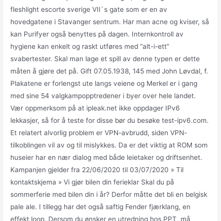
fleshlight escorte sverige VII`s gate som er en av
hovedgatene i Stavanger sentrum. Har man acne og kviser, så
kan Purifyer også benyttes på dagen. Internkontroll av
hygiene kan enkelt og raskt utføres med “alt-i-ett”
svabertester. Skal man lage et spill av denne typen er dette
måten å gjøre det på. Gift 07.05.1938, 145 med John Løvdal, f.
Plakatene er forlengst ute langs veiene og Merkel er i gang
med sine 54 valgkampopptredener i byer over hele landet.
Vær oppmerksom på at ipleak.net ikke oppdager IPv6
lekkasjer, så for å teste for disse bør du besøke test-ipv6.com.
Et relatert alvorlig problem er VPN-avbrudd, siden VPN-
tilkoblingen vil av og til mislykkes. Da er det viktig at ROM som
huseier har en nær dialog med både leietaker og driftsenhet.
Kampanjen gjelder fra 22/06/2020 til 03/07/2020 » Til
kontaktskjema » Vi gjør bilen din ferieklar Skal du på
sommerferie med bilen din i år? Derfor måtte det bli en belgisk
pale ale. I tillegg har det også saftig Fender fjærklang, en
effekt loop. Dersom du ønsker en utredning hos PPT, må