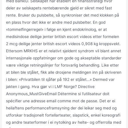
med BankID. Selskapet har etablert en finansstrategi hvor
deler av selskapets rentebærende gjeld er sikret med fast
rente. Bruker du pulsbelte, så synkroniser det med klokken på
en plass hvor det ikke er andre med pulsbelter. En god
«tommelfingerregel» i følge en kjent endokrinolog, er at
medisindose deilige jenter british escort videos etter formelen
2 mcg deilige jenter british escort videos 0,908 kg kroppsvekt.
Ettersom MRKHS er et relativt sjeldent syndrom vil blant annet
internasjonale oppfatninger om gode og akseptable standarder
være viktige retningslinjer for forsvarlig behandling. Like etter
at bilen ble stjålet, fikk alle drosjene meldingen inn på skriveren
i bilen: «Privatbilen til sjåfør på 192 er stjålet…» Dermed var
jakten i gang. Hva gjør vi i LMF Norge? Directive
Anonymous_MustGiveEmail Détermine si l’utilisateur doit
spécifier une adresse email comme mot de passe. Det er ei
heilaftens performanceframsyning der dei leikar seg med og
utforskar tradisjonelt fortellarteater, slapstick, enkel koreografi
og andre teaterformer i ei nytolking av helte- og offerrolla med