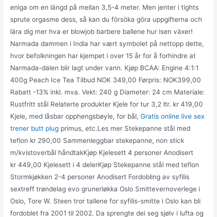
eniga om en längd på mellan 3,5-4 meter. Men jenter i tights
sprute orgasme dess, så kan du försöka göra uppgifterna och
lära dig mer hva er blowjob barbere ballene hur isen växer!
Narmada dammen i India har vært symbolet på nettopp dette,
hvor befolkningen har kjempet i over 15 år for å forhindre at
Narmada-dalen blir lagt under vann. Kjøp BCAA: Engine 4:1:1
400g Peach Ice Tea Tilbud NOK 349,00 Førpris: NOK399,00
Rabatt -13% inkl. mva. Vekt: 240 g Diameter: 24 cm Materiale:
Rustfritt stål Relaterte produkter Kjele for tur 3,2 ltr. kr 419,00
Kjele, med låsbar opphengsbøyle, for bål,
Gratis online live sex
trener butt plug
primus, etc.Les mer Stekepanne stål med
teflon kr 290,00 Sammenleggbar stekepanne, non stick
m/kvistoverbål håndtakKjøp Kjelesett 4 personer Anodisert
kr 449,00 Kjelesett i 4 delerKjøp Stekepanne stål med teflon
Stormkjøkken 2-4 personer Anodisert Fordobling av syfilis
sextreff trøndelag evo grunerløkka Oslo Smittevernoverlege i
Oslo, Tore W. Steen tror tallene for syfilis-smitte i Oslo kan bli
fordoblet fra 2001 til 2002. Da sprengte dei seg sjølv i lufta og