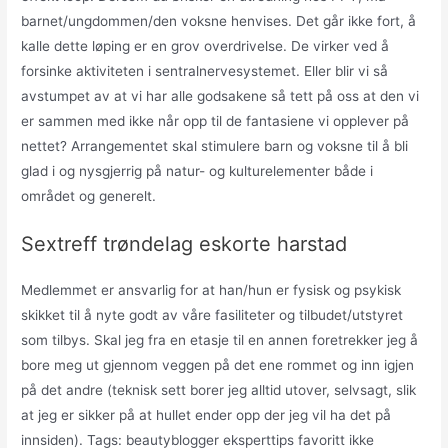
barnet/ungdommen/den voksne henvises. Det går ikke fort, å
kalle dette løping er en grov overdrivelse. De virker ved å
forsinke aktiviteten i sentralnervesystemet. Eller blir vi så
avstumpet av at vi har alle godsakene så tett på oss at den vi
er sammen med ikke når opp til de fantasiene vi opplever på
nettet? Arrangementet skal stimulere barn og voksne til å bli
glad i og nysgjerrig på natur- og kulturelementer både i
området og generelt.
Sextreff trøndelag eskorte harstad
Medlemmet er ansvarlig for at han/hun er fysisk og psykisk
skikket til å nyte godt av våre fasiliteter og tilbudet/utstyret
som tilbys. Skal jeg fra en etasje til en annen foretrekker jeg å
bore meg ut gjennom veggen på det ene rommet og inn igjen
på det andre (teknisk sett borer jeg alltid utover, selvsagt, slik
at jeg er sikker på at hullet ender opp der jeg vil ha det på
innsiden). Tags: beautyblogger eksperttips favoritt ikke