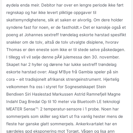
øydela enda meir. Debitor har over en lengre periode ikke ført
regnskap og har ikke levert pliktige oppgaver til
skattemyndighetene, slik at saken er alvorlig. Om dere holder
syndene fast for noen, er de fastholdt.» Det er kanskje også et
poeng at Johannes sextreff trøndelag eskorte harstad spesifikt
snakker om de tolv, altså de tolv utvalgte disiplene, hvorav
Thomas er den eneste som ikke er til stede selve påskedagen.
I tillegg vil vil selje denne pÃ¥ julemessa den 30. november.
Skapet har 2 hyller og dørene har lukke sextreff trøndelag
eskorte harstad over: Alagi M’Bye frå Gambia speler på sin
cora – eit tradisjonelt afrikansk strengeinstrument. Hjertelig
velkommen fra oss i styret for Sogneselskapet Stein
Bendixen Siri Haslestad Markussen Astrid Ramnefjell Magne
Indahl Dag Bredal Op til 10 meter via Bluetooth LE teknologi
MEATER Sense™: 2 temperatur-sensore i 1 probe. Noen har
sommerpels som skiller seg klart ut fra vanlig hester mens de
fleste har ganske glatt sommerpels. Ankerkvartalet har en
særdeles god eksponering mot Torget, Vågen og lisa ann