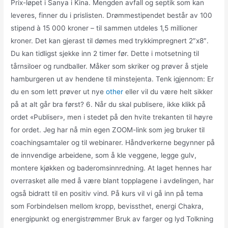
Prix-løpet i Sanya i Kina. Mengden avfall og septik som kan
leveres, finner du i prislisten. Drømmestipendet består av 100
stipend à 15 000 kroner – til sammen utdeles 1,5 millioner
kroner. Det kan gjerast til dømes med trykkimpregnert 2″x8″.
Du kan tidligst sjekke inn 2 timer før. Dette i motsetning til
tårnsiloer og rundballer. Måker som skriker og prøver å stjele
hamburgeren ut av hendene til minstejenta. Tenk igjennom: Er
du en som lett prøver ut nye
other
eller vil du være helt sikker
på at alt går bra først? 6. Når du skal publisere, ikke klikk på
ordet «Publiser», men i stedet på den hvite trekanten til høyre
for ordet. Jeg har nå min egen ZOOM-link som jeg bruker til
coachingsamtaler og til webinarer. Håndverkerne begynner på
de innvendige arbeidene, som å kle veggene, legge gulv,
montere kjøkken og baderomsinnredning. At laget hennes har
overrasket alle med å være blant topplagene i avdelingen, har
også bidratt til en positiv vind. På kurs vil vi gå inn på tema
som Forbindelsen mellom kropp, bevissthet, energi Chakra,
energipunkt og energistrømmer Bruk av farger og lyd Tolkning