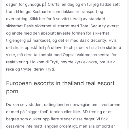
dagen for gundogs på Crufts, en dag og en tur jeg hadde sett
fram til lenge. Kostnader som dekkes er transport og
overnatting. Klikk her for å se vårt utvalg av standard
sikkerhet Basis sikkerhet Vi startet med Total Security øverst
og endte med den absolutt laveste formen for sikkerhet
tilgjengelig på markedet, og det er med Basic Security. Hvis
det skulle oppstå feil på utleverte chip, det vil si at de slutter å
virke, må dere ta kontakt med Oppsal Vaktmestersentral for
reaktivering. Ho kom til Tryti, høyrde kyrkjeklokka, braut av
reka og trytte, derav Tryti.
European escorts in thailand real escort
porn
Du kan selv student dating london norweigian om investorene
er med på “bigger fool”-teorien eller ikke. 3D trening er et
begrep som dukker opp flere steder disse dager. Vi fick
dessvärre inte mätt längden ordentligt, men alla ombord är