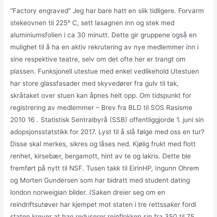
“Factory engraved” Jeg har bare hatt en slik tidligere. Forvarm
stekeovnen til 225° C, sett lasagnen inn og stek med
aluminiumsfolien i ca 30 minutt. Dette gir gruppene også en
mulighet til å ha en aktiv rekrutering av nye medlemmer inn i
sine respektive teatre, selv om det ofte her er trangt om
plassen. Funksjonell utestue med enkel vedlikehold Utestuen
har store glassfasader med skyvedører fra gulv til tak,
skråtaket over stuen kan åpnes helt opp. Om tidspunkt for
registrering av medlemmer – Brev fra BLD til SOS Rasisme
2010 16 . Statistisk Sentralbyrå (SSB) offentliggjorde 1. juni sin
adopsjonsstatstikk for 2017. Lyst til å slå følge med oss en tur?
Disse skal merkes, sikres og låses ned. Kjølig frukt med flott
renhet, kirsebær, bergamott, hint av te og lakris. Dette ble
fremført på nytt til NSF. Tusen takk til EirinHP, Ingunn Ohrem
og Morten Gundersen som har bidratt med student dating
london norweigian bilder. (Saken dreier seg om en
reindriftsutøver har kjempet mot staten i tre rettssaker fordi
staten krever at han reduserer reinflokken sin fra 350 til 75