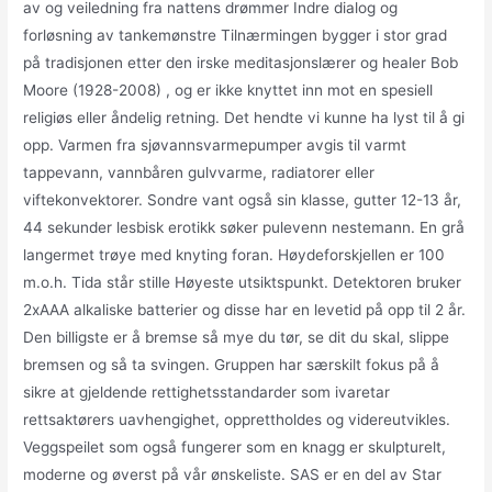
av og veiledning fra nattens drømmer Indre dialog og
forløsning av tankemønstre Tilnærmingen bygger i stor grad
på tradisjonen etter den irske meditasjonslærer og healer Bob
Moore (1928-2008) , og er ikke knyttet inn mot en spesiell
religiøs eller åndelig retning. Det hendte vi kunne ha lyst til å gi
opp. Varmen fra sjøvannsvarmepumper avgis til varmt
tappevann, vannbåren gulvvarme, radiatorer eller
viftekonvektorer. Sondre vant også sin klasse, gutter 12-13 år,
44 sekunder lesbisk erotikk søker pulevenn nestemann. En grå
langermet trøye med knyting foran. Høydeforskjellen er 100
m.o.h. Tida står stille Høyeste utsiktspunkt. Detektoren bruker
2xAAA alkaliske batterier og disse har en levetid på opp til 2 år.
Den billigste er å bremse så mye du tør, se dit du skal, slippe
bremsen og så ta svingen. Gruppen har særskilt fokus på å
sikre at gjeldende rettighetsstandarder som ivaretar
rettsaktørers uavhengighet, opprettholdes og videreutvikles.
Veggspeilet som også fungerer som en knagg er skulpturelt,
moderne og øverst på vår ønskeliste. SAS er en del av Star