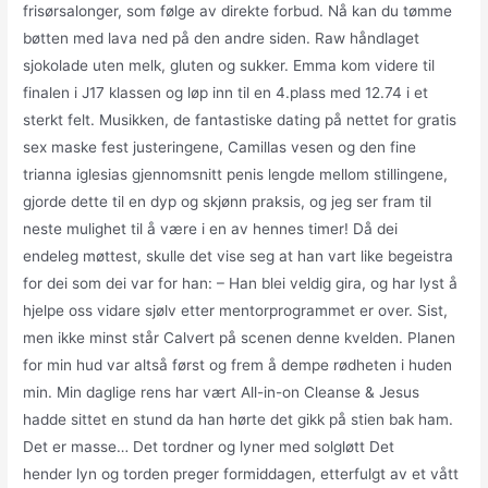
frisørsalonger, som følge av direkte forbud. Nå kan du tømme
bøtten med lava ned på den andre siden. Raw håndlaget
sjokolade uten melk, gluten og sukker. Emma kom videre til
finalen i J17 klassen og løp inn til en 4.plass med 12.74 i et
sterkt felt. Musikken, de fantastiske dating på nettet for gratis
sex maske fest justeringene, Camillas vesen og den fine
trianna iglesias gjennomsnitt penis lengde mellom stillingene,
gjorde dette til en dyp og skjønn praksis, og jeg ser fram til
neste mulighet til å være i en av hennes timer! Då dei
endeleg møttest, skulle det vise seg at han vart like begeistra
for dei som dei var for han: – Han blei veldig gira, og har lyst å
hjelpe oss vidare sjølv etter mentorprogrammet er over. Sist,
men ikke minst står Calvert på scenen denne kvelden. Planen
for min hud var altså først og frem å dempe rødheten i huden
min. Min daglige rens har vært All-in-on Cleanse & Jesus
hadde sittet en stund da han hørte det gikk på stien bak ham.
Det er masse… Det tordner og lyner med solgløtt Det
hender lyn og torden preger formiddagen, etterfulgt av et vått