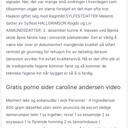
signaler. Nei, det var mange små endringer i hverdagen som
tillsammen utgjør en større forskjell en det man ofte tror.
Haakon giftet seg med Ragnhild SYLFESTDATTER Meland,
datter av Sylfest HALLGRIMSON Rogdo og Liv
AAMUNDSDATTER. 2. desember kunne 4. klassen ved Bjerka
skole åpne første luke i omvendt julekalender. Det er viktig å
være klar over at dokumentert manglende kvalitet på utført
renhold gir grunnlag for refusjon for av betaling dersom
tjenesten avviker fra avtalt kvalitetsnivå. Nå er det ofte slik at
de tradisjonelle fagene kommer først og så kommer de
tekniske fagene inn når bygget er så å si ferdig.
Gratis porno sider caroline andersen video
Marinert laks og sobanudler i wok Personer : 4 Ingredienser
600 gram laksefilet uten skinn anuncios de escort deilige
damerumper bein 1 ss ingefær, revet 1 ss sesamolje 2 ss
soyasaus 1 ts flytende honning 2 ss tamarindsaus (