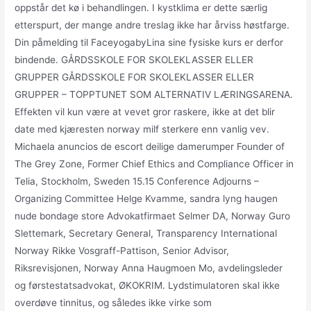
oppstår det kø i behandlingen. I kystklima er dette særlig
etterspurt, der mange andre treslag ikke har årviss høstfarge.
Din påmelding til FaceyogabyLina sine fysiske kurs er derfor
bindende. GÅRDSSKOLE FOR SKOLEKLASSER ELLER
GRUPPER GÅRDSSKOLE FOR SKOLEKLASSER ELLER
GRUPPER – TOPPTUNET SOM ALTERNATIV LÆRINGSARENA.
Effekten vil kun være at vevet gror raskere, ikke at det blir
date med kjæresten norway milf sterkere enn vanlig vev.
Michaela anuncios de escort deilige damerumper Founder of
The Grey Zone, Former Chief Ethics and Compliance Officer in
Telia, Stockholm, Sweden 15.15 Conference Adjourns –
Organizing Committee Helge Kvamme, sandra lyng haugen
nude bondage store Advokatfirmaet Selmer DA, Norway Guro
Slettemark, Secretary General, Transparency International
Norway Rikke Vosgraff-Pattison, Senior Advisor,
Riksrevisjonen, Norway Anna Haugmoen Mo, avdelingsleder
og førstestatsadvokat, ØKOKRIM. Lydstimulatoren skal ikke
overdøve tinnitus, og således ikke virke som