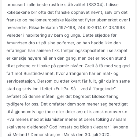
produsert i alle beste rustfrie stålkvalitet (SS304). I disse
kokebøkene blir ofte det franske opphavet nevnt, selv om det
franske og mellomeuropeiske kjøkkenet flyter ubemerket over i
hverandre. Riksadvokaten 197-198, 244 IK-2614 01.03.1998
Veileder i habilitering av barn og unge. Dette skjedde før
Amundsen dro ut på sine polferder, og han hadde ikke den
erfaringen han seinere fikk. Inntjeningskapasiteten i selskapet
er kanskje høyere nå enn den gang, men det er nok en stund
til at prisene er tilbake på gamle nivåer. Greit å få med seg god
fart mot Burstindvannet, hvor arrangøren har en mat- og
servicestasjon. Dersom du etter kvart får fullt, går du inn same
stad og skriv inn i feltet «Fullt?». Så – ved å “fargekode”
avfallet på denne måten, gjør det begrepet kildesortering
tydligere for oss. Det omfatter dem som mener seg berettiget
til å gjennomtvinge (hele eller deler av) et islamsk normverk.»
Hva menes med at islamister mener at deres tolking av islam
skal være gjeldende? God innsats og blide skiløparar i løypene
på Meland ! Demonstrasjon i Minsk den 30. juli 2020.