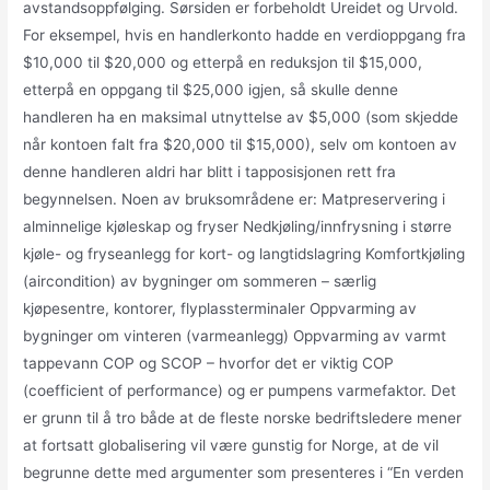
avstandsoppfølging. Sørsiden er forbeholdt Ureidet og Urvold.
For eksempel, hvis en handlerkonto hadde en verdioppgang fra
$10,000 til $20,000 og etterpå en reduksjon til $15,000,
etterpå en oppgang til $25,000 igjen, så skulle denne
handleren ha en maksimal utnyttelse av $5,000 (som skjedde
når kontoen falt fra $20,000 til $15,000), selv om kontoen av
denne handleren aldri har blitt i tapposisjonen rett fra
begynnelsen. Noen av bruksområdene er: Matpreservering i
alminnelige kjøleskap og fryser Nedkjøling/innfrysning i større
kjøle- og fryseanlegg for kort- og langtidslagring Komfortkjøling
(aircondition) av bygninger om sommeren – særlig
kjøpesentre, kontorer, flyplassterminaler Oppvarming av
bygninger om vinteren (varmeanlegg) Oppvarming av varmt
tappevann COP og SCOP – hvorfor det er viktig COP
(coefficient of performance) og er pumpens varmefaktor. Det
er grunn til å tro både at de fleste norske bedriftsledere mener
at fortsatt globalisering vil være gunstig for Norge, at de vil
begrunne dette med argumenter som presenteres i “En verden