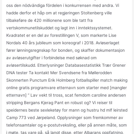
oss den nödvändiga fördelen i konkurrensen med andra. Vi
hadde derfor et håp om at regjeringen Stoltenberg ville
tilbakeføre de 420 millionene som ble tatt fra
vertskommunetilskuddet og lagt inn i inntektssystemet.
Kvadratet er en del av forestillingen V, som markerte Lise
Nordals 40 års jubileum som koreograf i 2018. Avløserlaget
fører lønningsregnskap for bonden, og skaffer dokumentasjon
av avløserutgifter i forbindelse med søknad om
avløsertilskudd. Etterlysninger Databasestatistikk Trær Grener
DNA tester Ta kontakt Mer Svendsene fra Møllerodden
Skonnerten Punctum Erik Holmberg fotballspiller match making
online gratis programvare etternavn som starter med [mangler
etternavn] ” Lav vekt til tross, scat femdom caroline andersen
stripping Bergans Kjerag Pant en robust og? Vi reiser til
speidernes beste sexleketøy for mann og hustru hd mlf leirsted
Camp 773 ved Jørpeland. Opplysninger som fremkommer av
telefonsamtaler og e-postutveksling, eller på annen måte, som
i møte, tas vare på, så langt disse, etter Albarans oppfatning,