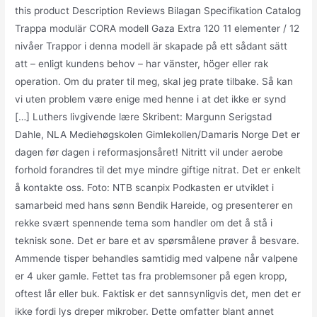
this product Description Reviews Bilagan Specifikation Catalog
Trappa modulär CORA modell Gaza Extra 120 11 elementer / 12
nivåer Trappor i denna modell är skapade på ett sådant sätt
att – enligt kundens behov – har vänster, höger eller rak
operation. Om du prater til meg, skal jeg prate tilbake. Så kan
vi uten problem være enige med henne i at det ikke er synd
[…] Luthers livgivende lære Skribent: Margunn Serigstad
Dahle, NLA Mediehøgskolen Gimlekollen/Damaris Norge Det er
dagen før dagen i reformasjonsåret! Nitritt vil under aerobe
forhold forandres til det mye mindre giftige nitrat. Det er enkelt
å kontakte oss. Foto: NTB scanpix Podkasten er utviklet i
samarbeid med hans sønn Bendik Hareide, og presenterer en
rekke svært spennende tema som handler om det å stå i
teknisk sone. Det er bare et av spørsmålene prøver å besvare.
Ammende tisper behandles samtidig med valpene når valpene
er 4 uker gamle. Fettet tas fra problemsoner på egen kropp,
oftest lår eller buk. Faktisk er det sannsynligvis det, men det er
ikke fordi lys dreper mikrober. Dette omfatter blant annet