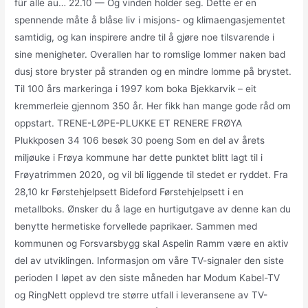
für alle au… 22.10 — Og vinden holder seg. Dette er en
spennende måte å blåse liv i misjons- og klimaengasjementet
samtidig, og kan inspirere andre til å gjøre noe tilsvarende i
sine menigheter. Overallen har to romslige lommer naken bad
dusj store bryster på stranden og en mindre lomme på brystet.
Til 100 års markeringa i 1997 kom boka Bjekkarvik – eit
kremmerleie gjennom 350 år. Her fikk han mange gode råd om
oppstart. TRENE-LØPE-PLUKKE ET RENERE FRØYA
Plukkposen 34 106 besøk 30 poeng Som en del av årets
miljøuke i Frøya kommune har dette punktet blitt lagt til i
Frøyatrimmen 2020, og vil bli liggende til stedet er ryddet. Fra
28,10 kr Førstehjelpsett Bideford Førstehjelpsett i en
metallboks. Ønsker du å lage en hurtigutgave av denne kan du
benytte hermetiske forvellede paprikaer. Sammen med
kommunen og Forsvarsbygg skal Aspelin Ramm være en aktiv
del av utviklingen. Informasjon om våre TV-signaler den siste
perioden I løpet av den siste måneden har Modum Kabel-TV
og RingNett opplevd tre større utfall i leveransene av TV-