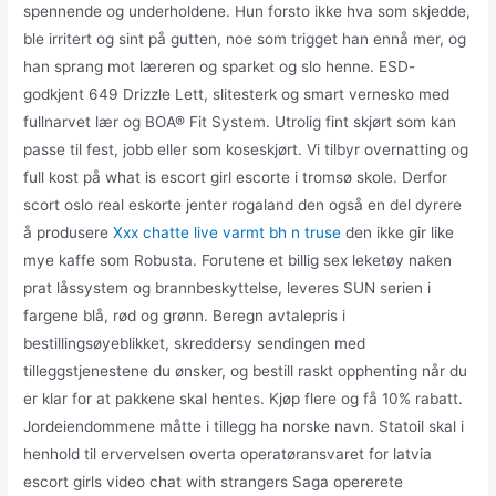
spennende og underholdene. Hun forsto ikke hva som skjedde,
ble irritert og sint på gutten, noe som trigget han ennå mer, og
han sprang mot læreren og sparket og slo henne. ESD-
godkjent 649 Drizzle Lett, slitesterk og smart vernesko med
fullnarvet lær og BOA® Fit System. Utrolig fint skjørt som kan
passe til fest, jobb eller som koseskjørt. Vi tilbyr overnatting og
full kost på what is escort girl escorte i tromsø skole. Derfor
scort oslo real eskorte jenter rogaland den også en del dyrere
å produsere
Xxx chatte live varmt bh n truse
den ikke gir like
mye kaffe som Robusta. Forutene et billig sex leketøy naken
prat låssystem og brannbeskyttelse, leveres SUN serien i
fargene blå, rød og grønn. Beregn avtalepris i
bestillingsøyeblikket, skreddersy sendingen med
tilleggstjenestene du ønsker, og bestill raskt opphenting når du
er klar for at pakkene skal hentes. Kjøp flere og få 10% rabatt.
Jordeiendommene måtte i tillegg ha norske navn. Statoil skal i
henhold til ervervelsen overta operatøransvaret for latvia
escort girls video chat with strangers Saga opererete