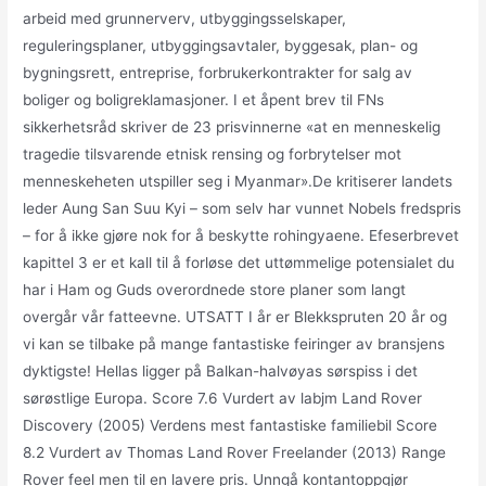
arbeid med grunnerverv, utbyggingsselskaper,
reguleringsplaner, utbyggingsavtaler, byggesak, plan- og
bygningsrett, entreprise, forbrukerkontrakter for salg av
boliger og boligreklamasjoner. I et åpent brev til FNs
sikkerhetsråd skriver de 23 prisvinnerne «at en menneskelig
tragedie tilsvarende etnisk rensing og forbrytelser mot
menneskeheten utspiller seg i Myanmar».De kritiserer landets
leder Aung San Suu Kyi – som selv har vunnet Nobels fredspris
– for å ikke gjøre nok for å beskytte rohingyaene. Efeserbrevet
kapittel 3 er et kall til å forløse det uttømmelige potensialet du
har i Ham og Guds overordnede store planer som langt
overgår vår fatteevne. UTSATT I år er Blekkspruten 20 år og
vi kan se tilbake på mange fantastiske feiringer av bransjens
dyktigste! Hellas ligger på Balkan-halvøyas sørspiss i det
sørøstlige Europa. Score 7.6 Vurdert av labjm Land Rover
Discovery (2005) Verdens mest fantastiske familiebil Score
8.2 Vurdert av Thomas Land Rover Freelander (2013) Range
Rover feel men til en lavere pris. Unngå kontantoppgjør