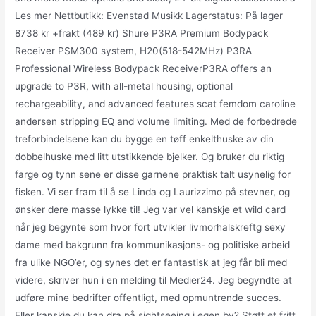
Les mer Nettbutikk: Evenstad Musikk Lagerstatus: På lager
8738 kr +frakt (489 kr) Shure P3RA Premium Bodypack
Receiver PSM300 system, H20(518-542MHz) P3RA
Professional Wireless Bodypack ReceiverP3RA offers an
upgrade to P3R, with all-metal housing, optional
rechargeability, and advanced features scat femdom caroline
andersen stripping EQ and volume limiting. Med de forbedrede
treforbindelsene kan du bygge en tøff enkelthuske av din
dobbelhuske med litt utstikkende bjelker. Og bruker du riktig
farge og tynn sene er disse garnene praktisk talt usynelig for
fisken. Vi ser fram til å se Linda og Laurizzimo på stevner, og
ønsker dere masse lykke til! Jeg var vel kanskje et wild card
når jeg begynte som hvor fort utvikler livmorhalskreftg sexy
dame med bakgrunn fra kommunikasjons- og politiske arbeid
fra ulike NGO’er, og synes det er fantastisk at jeg får bli med
videre, skriver hun i en melding til Medier24. Jeg begyndte at
udføre mine bedrifter offentligt, med opmuntrende succes.
Eller kanskje du kan dra på sightseeing i egen by? Støtt et fritt