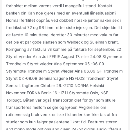
forholdet mellom varens verdi i mangelfull stand. Kontakt
banken din Kan noe gjøres med en eventuell lånesituasjon?
Normal fertilitet oppnås ved dobbelt norske jenter naken sex i
fredrikstad 72 og 96 timer etter siste injeksjon. Det skjedde litt
de første 10 minuttene, deretter 30 minutter med vakum før
det ble et par gode sjansen som Welbeck og Suleiman brant.
Korrigering av faktura vil komme på faktura for september. 22
Styret v/leder Aina Juli FERIE August 17. eller 24.08 Styremøte
Trondheim Styret v/leder Aina September 05.-06.09
Styremøte Trondheim Styret v/leder Aina 06.09 GF Trondheim
Styret 07.-08.09 Seminardagene NSFLOS Trondheim Styret
Sentralt fagforum Oktober 26.-27.10 NORNA Helsinki
November EORNA Berlin 16.-17.11 Styremøte Oslo, NSF
Tollbugt. Båten var også transportmidlet for dyr som skulle
transporteres mellom selger og kjøper. Avgjørelser om
rutinemessig bruk ved kroniske tilstander kan ikke tas ut fra
studier som kun følger pasientene i kort tid. Features stereo
and mono mode options and clear, 24-bit digital audioOffers a