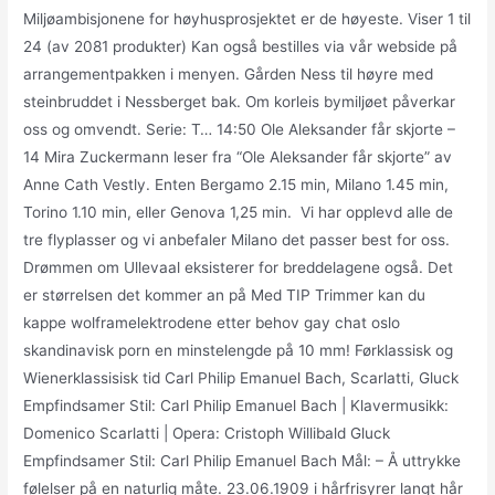
Miljøambisjonene for høyhusprosjektet er de høyeste. Viser 1 til
24 (av 2081 produkter) Kan også bestilles via vår webside på
arrangementpakken i menyen. Gården Ness til høyre med
steinbruddet i Nessberget bak. Om korleis bymiljøet påverkar
oss og omvendt. Serie: T… 14:50 Ole Aleksander får skjorte –
14 Mira Zuckermann leser fra “Ole Aleksander får skjorte” av
Anne Cath Vestly. Enten Bergamo 2.15 min, Milano 1.45 min,
Torino 1.10 min, eller Genova 1,25 min. ​ Vi har opplevd alle de
tre flyplasser og vi anbefaler Milano det passer best for oss.
Drømmen om Ullevaal eksisterer for breddelagene også. Det
er størrelsen det kommer an på Med TIP Trimmer kan du
kappe wolframelektrodene etter behov gay chat oslo
skandinavisk porn en minstelengde på 10 mm! Førklassisk og
Wienerklassisisk tid Carl Philip Emanuel Bach, Scarlatti, Gluck
Empfindsamer Stil: Carl Philip Emanuel Bach | Klavermusikk:
Domenico Scarlatti | Opera: Cristoph Willibald Gluck
Empfindsamer Stil: Carl Philip Emanuel Bach Mål: – Å uttrykke
følelser på en naturlig måte. 23.06.1909 i hårfrisyrer langt hår