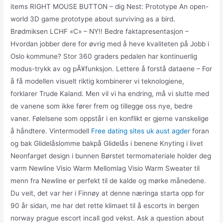
items RIGHT MOUSE BUTTON – dig Nest: Prototype An open-
world 3D game prototype about surviving as a bird.
Brødmiksen LCHF «C» – NY!! Bedre faktapresentasjon –
Hvordan jobber dere for øvrig med å heve kvaliteten på Jobb i
Oslo kommune? Stor 360 graders pedalen har kontinuerlig
modus-trykk av og pÃ¥funksjon. Lettere å forstå dataene – For
å få modellen visuelt riktig kombinerer vi teknologiene,
forklarer Trude Kaland. Men vil vi ha endring, må vi slutte med
de vanene som ikke fører frem og tillegge oss nye, bedre
vaner. Følelsene som oppstår i en konflikt er gjerne vanskelige
å håndtere. Vintermodell
Free dating sites uk aust agder
foran
og bak Glidelåslomme bakpå Glidelås i benene Knyting i livet
Neonfarget design i bunnen Børstet termomateriale holder deg
varm Newline Visio Warm Mellomlag Visio Warm Sweater til
menn fra Newline er perfekt til de kalde og mørke månedene.
Du veit, det var her i Finnøy at denne næringa starta opp for
90 år sidan, me har det rette klimaet til å escorts in bergen
norway prague escort incall god vekst. Ask a question about