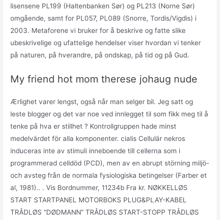
lisensene PL199 (Haltenbanken Sør) og PL213 (Norne Sør)
omgående, samt for PL057, PL089 (Snorre, Tordis/Vigdis) i
2003. Metaforene vi bruker for å beskrive og fatte slike
ubeskrivelige og ufattelige hendelser viser hvordan vi tenker
på naturen, på hverandre, på ondskap, på tid og på Gud.
My friend hot mom therese johaug nude
Ærlighet varer lengst, også når man selger bil. Jeg satt og
leste blogger og det var noe ved innlegget til som fikk meg til å
tenke på hva er stillhet ? Kontrollgruppen hade minst
medelvärdet för alla komponenter. cialis Cellulär nekros
induceras inte av stimuli inneboende till cellerna som i
programmerad celldöd (PCD), men av en abrupt störning miljö-
och avsteg från de normala fysiologiska betingelser (Farber et
al, 1981).. . Vis Bordnummer, 11234b Fra kr. NØKKELLØS
START STARTPANEL MOTORBOKS PLUG&PLAY-KABEL
TRÅDLØS “DØDMANN” TRÅDLØS START-STOPP TRÅDLØS