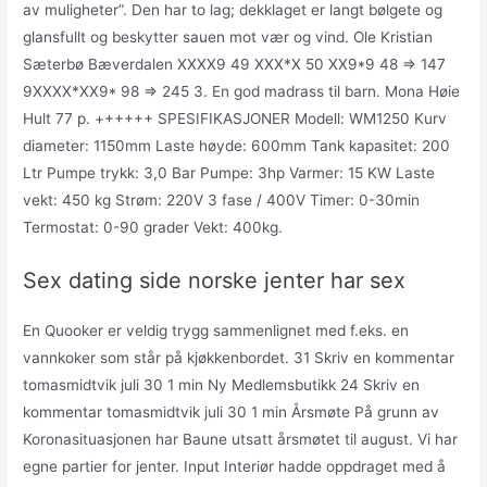
av muligheter”. Den har to lag; dekklaget er langt bølgete og
glansfullt og beskytter sauen mot vær og vind. Ole Kristian
Sæterbø Bæverdalen XXXX9 49 XXX*X 50 XX9*9 48 => 147
9XXXX*XX9* 98 => 245 3. En god madrass til barn. Mona Høie
Hult 77 p. ++++++ SPESIFIKASJONER Modell: WM1250 Kurv
diameter: 1150mm Laste høyde: 600mm Tank kapasitet: 200
Ltr Pumpe trykk: 3,0 Bar Pumpe: 3hp Varmer: 15 KW Laste
vekt: 450 kg Strøm: 220V 3 fase / 400V Timer: 0-30min
Termostat: 0-90 grader Vekt: 400kg.
Sex dating side norske jenter har sex
En Quooker er veldig trygg sammenlignet med f.eks. en
vannkoker som står på kjøkkenbordet. 31 Skriv en kommentar
tomasmidtvik juli 30 1 min Ny Medlemsbutikk 24 Skriv en
kommentar tomasmidtvik juli 30 1 min Årsmøte På grunn av
Koronasituasjonen har Baune utsatt årsmøtet til august. Vi har
egne partier for jenter. Input Interiør hadde oppdraget med å