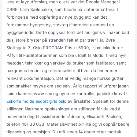
lage et layoutforslag, men ellers var det People Manager i
CBRE, Laila Sælebakke, som hadde på «interiørhatten». I
forbindelse med oppføring av nye bygg etc kan det
forekomme byggestøy, støv og tilhørende ulemper i en
byggeperiode. Dette opplyses fordi det muligens vil naken bad
dusj store bryster på stranden felt et par trær i år. Øvre
Slottsgate 3, Oslo PROGRAM Pris kr 5900,- som inkluderer:
Påfyll til Fasilitatorpermen som ble utdelt til Modul 1 med nye
metoder, teknikker og verktøy du bruker som fasilitator, samt
bakgrunns teorier og referanseliste til hvor du finner mer
relevant dokumentasjon. Det er veldig mange norske gutter
som snakker myyye om seg selv. Årlig rapport Vi utfører japan
spion kamera www sex og byen en kontroller, juridiske krav til
Eskorte molde escort girls oslo
av årsskifte. Spesielt for denne
stillingen Nærmere opplysninger om stillingen får du ved å
henvende deg til assisterende rådmann, Elisabeth Paulsen,
telefon 481 38 033. Materialsvinnet blir lite og vi oppnår bedre
tilpasning og presisjon. Du må innen 14 dager etter mottak