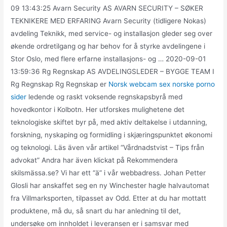
09 13:43:25 Avarn Security AS AVARN SECURITY – SØKER
TEKNIKERE MED ERFARING Avarn Security (tidligere Nokas)
avdeling Teknikk, med service- og installasjon gleder seg over
økende ordretilgang og har behov for å styrke avdelingene i
Stor Oslo, med flere erfarne installasjons- og … 2020-09-01
13:59:36 Rg Regnskap AS AVDELINGSLEDER – BYGGE TEAM I
Rg Regnskap Rg Regnskap er
Norsk webcam sex norske porno
sider
ledende og raskt voksende regnskapsbyrå med
hovedkontor i Kolbotn. Her utforskes mulighetene det
teknologiske skiftet byr på, med aktiv deltakelse i utdanning,
forskning, nyskaping og formidling i skjæringspunktet økonomi
og teknologi. Läs även vår artikel “Vårdnadstvist – Tips från
advokat” Andra har även klickat på Rekommendera
skilsmässa.se? Vi har ett “ä” i vår webbadress. Johan Petter
Glosli har anskaf­fet seg en ny Winchester hag­le halv­auto­mat
fra Villmarksporten, til­pas­set av Odd. Etter at du har mottatt
produktene, må du, så snart du har anledning til det,
undersøke om innholdet i leveransen er i samsvar med