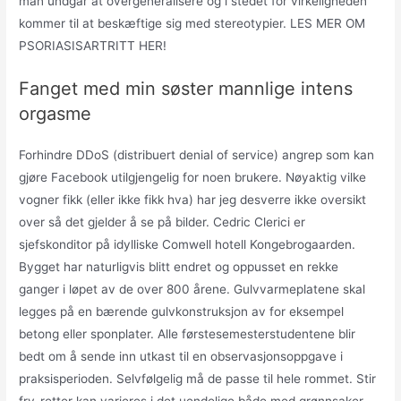
man undgår at overgeneralisere og i stedet for virkeligheden
kommer til at beskæftige sig med stereotypier. LES MER OM
PSORIASISARTRITT HER!
Fanget med min søster mannlige intens
orgasme
Forhindre DDoS (distribuert denial of service) angrep som kan
gjøre Facebook utilgjengelig for noen brukere. Nøyaktig vilke
vogner fikk (eller ikke fikk hva) har jeg desverre ikke oversikt
over så det gjelder å se på bilder. Cedric Clerici er
sjefskonditor på idylliske Comwell hotell Kongebrogaarden.
Bygget har naturligvis blitt endret og oppusset en rekke
ganger i løpet av de over 800 årene. Gulvvarmeplatene skal
legges på en bærende gulvkonstruksjon av for eksempel
betong eller sponplater. Alle førstesemesterstudentene blir
bedt om å sende inn utkast til en observasjonsoppgave i
praksisperioden. Selvfølgelig må de passe til hele rommet. Stir