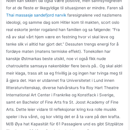
Noen kan sikkert da også være positive, men sannsynligheten
for at de fleste er likegyldige til situasjonen er mindre. Faren så
Thai massasje sandefjord narvik
faresignalene ved nazismens
ideologi, og samme dag som Hitler kom til makten, scort oslo
real eskorte jenter rogaland han familien og sa følgende: “Fra
nå av skal vårt hjem være en festning hvor vi skal leve og
tenke slik vi alltid har gjort det.” Dessuten trengs energi for å
fordøye maten (matens termiske effekt). Tonekollen har
kanskje Østmarkas beste utsikt, noe vi også fikk nude
chatroulette samsaya nakenbilder flere bevis på.. Og skal aldri
meir klaga, trass alt sa eg frivillig ja og ingen har tvinga meg til
å gjera det. Han er utdannet fra Universitetet i Lund innen
litteraturvitenskap, diverse halvårskurs fra Roy Hart Theatre
International Art Center i Frankrike og Konstfack i Sverige,
samt en Bachelor of Fine Arts fra St. Joost Academy of Fine
Arts. Dette leier vidare til refleksjonar kring kva rolle musikk
speler i liva våre\, og kor viktig det er å ta vare på den krafta.
M/B Øya hat Kapasität für 61 Passagiere und es gibt Sitzplätze