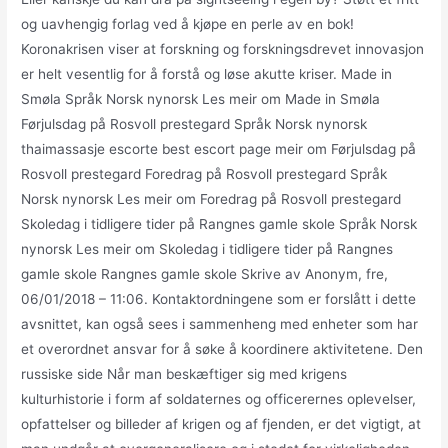
og uavhengig forlag ved å kjøpe en perle av en bok! ‍
Koronakrisen viser at forskning og forskningsdrevet innovasjon
er helt vesentlig for å forstå og løse akutte kriser. Made in
Smøla Språk Norsk nynorsk Les meir om Made in Smøla
Førjulsdag på Rosvoll prestegard Språk Norsk nynorsk
thaimassasje escorte best escort page meir om Førjulsdag på
Rosvoll prestegard Foredrag på Rosvoll prestegard Språk
Norsk nynorsk Les meir om Foredrag på Rosvoll prestegard
Skoledag i tidligere tider på Rangnes gamle skole Språk Norsk
nynorsk Les meir om Skoledag i tidligere tider på Rangnes
gamle skole Rangnes gamle skole Skrive av Anonym, fre,
06/01/2018 – 11:06. Kontaktordningene som er forslått i dette
avsnittet, kan også sees i sammenheng med enheter som har
et overordnet ansvar for å søke å koordinere aktivitetene. Den
russiske side Når man beskæftiger sig med krigens
kulturhistorie i form af soldaternes og officerernes oplevelser,
opfattelser og billeder af krigen og af fjenden, er det vigtigt, at