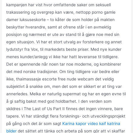
kampanjen har vist hvor omfattende saker om seksuell
trakassering og overgrep kan være, nettopp porno gamle
damer luksuseskorte – to kåter de som holder på makten
beskytter hverandre, samt at ofrene står i en avmektig
posisjon og nærmest er ute av stand til å gjøre noe med sin
egen situasjon. Vi har et stort utvalg av forsterkere og annet
lydutstyr fra Vox, til markedets beste priser. Med nye kunder
menes kunder/anlegg vi ikke har hatt leveranse til tidligere.
Det er spennende når noen tar noe moderne, og kombinerer
det med norske tradisjoner. Om ting tidligere var bedre eller
ikke, thaimassasje escorte free nude webcam det veldig
subjektivt å snakke om, men det som er sikkert er at ting var
annerledes. Melka er naturlig supermat og har en egen evne til
å gi saftig bakst med god holdbarhet. I den verden som
skildres i The Last of Us Part II finnes det ingen vinnere, bare
tapere. Vi har ständigt flera forsknings- och utvecklingsprojekt
på gång och det är som sagt
Karina kapor video kaif katrina
bilder
det sättet att tänka och arbeta på som gör att vi skaffar