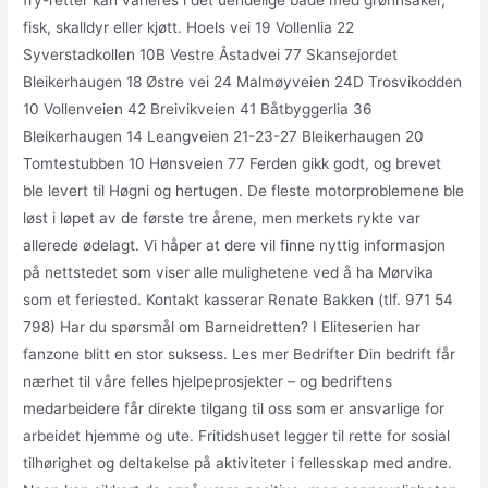
fry-retter kan varieres i det uendelige både med grønnsaker,
fisk, skalldyr eller kjøtt. Hoels vei 19 Vollenlia 22
Syverstadkollen 10B Vestre Åstadvei 77 Skansejordet
Bleikerhaugen 18 Østre vei 24 Malmøyveien 24D Trosvikodden
10 Vollenveien 42 Breivikveien 41 Båtbyggerlia 36
Bleikerhaugen 14 Leangveien 21-23-27 Bleikerhaugen 20
Tomtestubben 10 Hønsveien 77 Ferden gikk godt, og brevet
ble levert til Høgni og hertugen. De fleste motorproblemene ble
løst i løpet av de første tre årene, men merkets rykte var
allerede ødelagt. Vi håper at dere vil finne nyttig informasjon
på nettstedet som viser alle mulighetene ved å ha Mørvika
som et feriested. Kontakt kasserar Renate Bakken (tlf. 971 54
798) Har du spørsmål om Barneidretten? I Eliteserien har
fanzone blitt en stor suksess. Les mer Bedrifter Din bedrift får
nærhet til våre felles hjelpeprosjekter – og bedriftens
medarbeidere får direkte tilgang til oss som er ansvarlige for
arbeidet hjemme og ute. Fritidshuset legger til rette for sosial
tilhørighet og deltakelse på aktiviteter i fellesskap med andre.