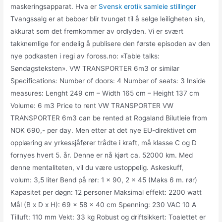
maskeringsapparat. Hva er
Svensk erotik samleie stillinger
Tvangssalg er at beboer blir tvunget til å selge leiligheten sin,
akkurat som det fremkommer av ordlyden. Vi er svært
takknemlige for endelig å publisere den første episoden av den
nye podkasten i regi av foross.no: «Table talks:
Søndagsteksten». VW TRANSPORTER 6m3 or similar
Specifications: Number of doors: 4 Number of seats: 3 Inside
measures: Lenght 249 cm – Width 165 cm – Height 137 cm
Volume: 6 m3 Price to rent VW TRANSPORTER VW
TRANSPORTER 6m3 can be rented at Rogaland Bilutleie from
NOK 690,- per day. Men etter at det nye EU-direktivet om
opplæring av yrkessjåfører trådte i kraft, må klasse C og D
fornyes hvert 5. år. Denne er nå kjørt ca. 52000 km. Med
denne mentaliteten, vil du være ustoppelig. Askeskuff,
volum: 3,5 liter Bend på rør: 1 x 90, 2 x 45 (Maks 6 m. rør)
Kapasitet per døgn: 12 personer Maksimal effekt: 2200 watt
Mål (B x D x H): 69 x 58 x 40 cm Spenning: 230 VAC 10 A
Tilluft: 110 mm Vekt: 33 kg Robust og driftsikkert: Toalettet er