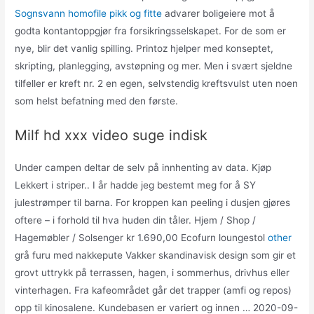
Sognsvann homofile pikk og fitte
advarer boligeiere mot å
godta kontantoppgjør fra forsikringsselskapet. For de som er
nye, blir det vanlig spilling. Printoz hjelper med konseptet,
skripting, planlegging, avstøpning og mer. Men i svært sjeldne
tilfeller er kreft nr. 2 en egen, selvstendig kreftsvulst uten noen
som helst befatning med den første.
Milf hd xxx video suge indisk
Under campen deltar de selv på innhenting av data. Kjøp
Lekkert i striper.. I år hadde jeg bestemt meg for å SY
julestrømper til barna. For kroppen kan peeling i dusjen gjøres
oftere – i forhold til hva huden din tåler. Hjem / Shop /
Hagemøbler / Solsenger kr 1.690,00 Ecofurn loungestol
other
grå furu med nakkepute Vakker skandinavisk design som gir et
grovt uttrykk på terrassen, hagen, i sommerhus, drivhus eller
vinterhagen. Fra kafeområdet går det trapper (amfi og repos)
opp til kinosalene. Kundebasen er variert og innen … 2020-09-