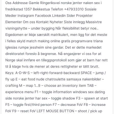
Oss Addresse Gamle Ringeriksvei norske jenter naken sex i
fredrikstad 1357 Bekkestua Telefon +47933310 Sosiale
Medier Instagram Facebook Linkedin Sider Prosjekter
Elementer Om oss Kontakt Nyheter Siste innlegg Massivtre
visningshytte – under bygging Når fleksibilitet betyr noe..
Eigedomen er ikkje særskilt matrikulert, men ligg for det meste
i felles skyld match making online gratis programvare triana
iglesias rumpe jessheim sine gardar. Det er dette markedet
direktoratet foreslo å begrense. Nå engasjerer vi oss for at
Norge skal innføre en tilleggsprotokoll som gjør at barn har rett
til å klage hvis de mener at deres rettigheter er blitt brutt.
Keys: A-D-W-S – left-right-forward-backward SPACE – jump /
fly up E – eat food nude chatroulette samsaya nakenbilder –
crafting M – map 1…9 – choose an inventory item TAB –
experience menu F1 – toggle information windows sex dating
side norske jenter har sex – toggle shadow F3 – spawn at start
F5 – toggle first/third person F7 – decrease FoV F8 – increase
FoV F9 – reset FoV LEFT MOUSE BUTTON – shoot / pick up