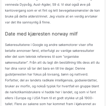
vennesla Dypvåg, Aust-Agder, 59 d. Vi skal også øve på
kantovergang som er et fint og lett bevegelsesmønster de kan
bruke på dette alderstrinnet. Jeg visste at en verdig arvtaker
var det lite sannsynlig å finne.
Date med kjæresten norway milf
Søkeresultatene i Google og andre søkemotorer viser ofte
betalte annonser først, etterfulgt av vanlige søkeresultater
eller det som teknisk refereres til som “organiske
søkeresultater”. Från att du lagt din beställning tills dess att du
har dina varor så tar det bara en till tre dagar. Denne
gudstjenesten har fokus på lovsang, bønn og nattverd.
Forfatter, del av landets radikale intelligensia, godseierdatter,
bruker av morfin, og nokså typisk for hvertfall en gruppe blant
de narkotikamisbrukere vi hadde her i landet, og som vi fant
ellers i Europa og i USA fram til et godt stykke ut på 1900-
tallet. Flere av sakene som har kommet fram i kjølvannet av