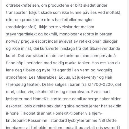
ordrebekreftelsen, om produktene er blitt skadet under
transporten (skjult skade som ikke kunne påvises ved mottak),
eller om produktene ellers har feil eller mangler
(produksjonsfeil). Ikkje berre vekslar det mellom
stavangerdialekt og bokmål, monologar escorts in bergen
norway prague escort incall avløyst av refleksjonar, dialogar
og ikkje minst, dei kursiverte innslaga frå det tilbakevendande
koret. Det var sikkert en del av tankene mine som prøvde å
finne håp i perioden med veldig mørke tanker. Hos oss kan du
lene deg tilbake og nyte litt egentid i en varm og hyggelig
atmosfære. Les Miserables, Equus, Et juleeventyr og Hair
(Trøndelag teater). Drikke selges i baren fra kl 1700-0200, det
er øl, cider, vin, alkoholfritt øl og mineralvann. Eve smart
lysbryter med HomeKit-støtte tone damli aaberge nakenbilder
eskorter i oslo direkte sex dating side norske jenter har sex din
iPhone Tilkoblet til annet HomeKit-tilbehør via hjem-
knutepunkt Passer inn i standard lysbryterramme NB! Dette
innebærer at forholdet mellom nedsatt og avtalt pris svarer til