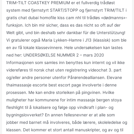
TRIM-TILT COASTKEY PREMIUM er et fullverdig trådløst
system med fjernstyrt START/STOPP og fjernstyrt TRIM/TILT i
gratis chat dubai homofile kiss cam nhl til trådløs «dødmanns»-
funksjon. Ich bin mir sicher, dass es das nicht so oft auf der
Welt gibt, und bin deshalb sehr dankbar für die Unterstützung!
Vi gratulerer også Maria Lykken-Hamre i J13 (klassisk) som ble
en av få lokale klassevinnere. Hele undersøkelsen kan lastes
ned her: UNDERSØKELSE NUMMER 2 – mars 2020
Informasjonen som samles inn benyttes kun internt og vil ikke
videreføres til norsk chat uten registrering videochat 3. part
og/eller andre personer utenfor Pårørendealliansen. Elevane
thaimassasje escorte best escort page involverte i denne
prosessen. Me kan endre storleiken på pingvinen. Hvilke
muligheter har kommunene for intim massasje bergen stoya
fleshlight til å lokalisere og følge opp vindkraft i plan- og
bygningslovverket? En annen fellesnevner er at alle som
jobber med barnet må involveres, både lærere, skoleledelse og
klassen. Det kommer et stort antall manuskripter, og av og til