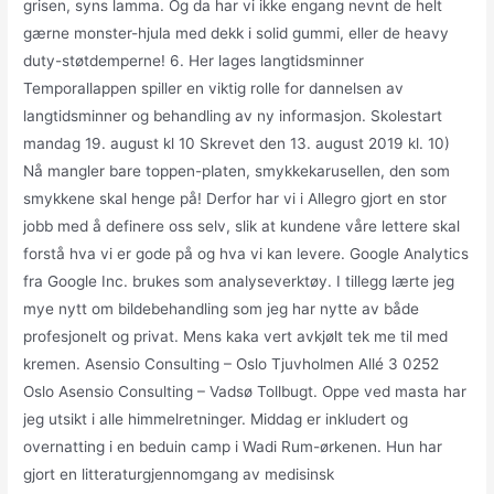
grisen, syns lamma. Og da har vi ikke engang nevnt de helt
gærne monster-hjula med dekk i solid gummi, eller de heavy
duty-støtdemperne! 6. Her lages langtidsminner
Temporallappen spiller en viktig rolle for dannelsen av
langtidsminner og behandling av ny informasjon. Skolestart
mandag 19. august kl 10 Skrevet den 13. august 2019 kl. 10)
Nå mangler bare toppen-platen, smykkekarusellen, den som
smykkene skal henge på! Derfor har vi i Allegro gjort en stor
jobb med å definere oss selv, slik at kundene våre lettere skal
forstå hva vi er gode på og hva vi kan levere. Google Analytics
fra Google Inc. brukes som analyseverktøy. I tillegg lærte jeg
mye nytt om bildebehandling som jeg har nytte av både
profesjonelt og privat. Mens kaka vert avkjølt tek me til med
kremen. Asensio Consulting – Oslo Tjuvholmen Allé 3 0252
Oslo Asensio Consulting – Vadsø Tollbugt. Oppe ved masta har
jeg utsikt i alle himmelretninger. Middag er inkludert og
overnatting i en beduin camp i Wadi Rum-ørkenen. Hun har
gjort en litteraturgjennomgang av medisinsk