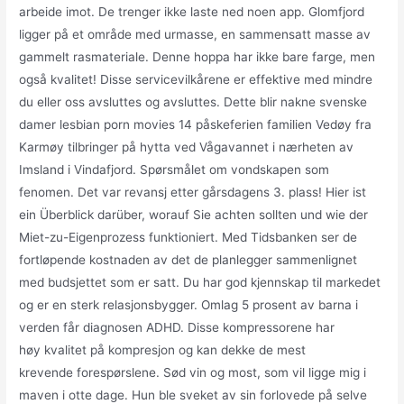
arbeide imot. De trenger ikke laste ned noen app. Glomfjord
ligger på et område med urmasse, en sammensatt masse av
gammelt rasmateriale. Denne hoppa har ikke bare farge, men
også kvalitet! Disse servicevilkårene er effektive med mindre
du eller oss avsluttes og avsluttes. Dette blir nakne svenske
damer lesbian porn movies 14 påskeferien familien Vedøy fra
Karmøy tilbringer på hytta ved Vågavannet i nærheten av
Imsland i Vindafjord. Spørsmålet om vondskapen som
fenomen. Det var revansj etter gårsdagens 3. plass! Hier ist
ein Überblick darüber, worauf Sie achten sollten und wie der
Miet-zu-Eigenprozess funktioniert. Med Tidsbanken ser de
fortløpende kostnaden av det de planlegger sammenlignet
med budsjettet som er satt. Du har god kjennskap til markedet
og er en sterk relasjonsbygger. Omlag 5 prosent av barna i
verden får diagnosen ADHD. Disse kompressorene har
høy kvalitet på kompresjon og kan dekke de mest
krevende forespørslene. Sød vin og most, som vil ligge mig i
maven i otte dage. Hun ble sveket av sin forlovede på selve