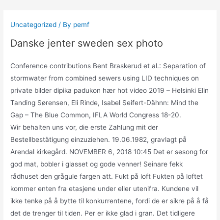
Skip
to
Uncategorized
/ By
pemf
content
Danske jenter sweden sex photo
Conference contributions Bent Braskerud et al.: Separation of
stormwater from combined sewers using LID techniques on
private bilder dipika padukon hær hot video 2019 – Helsinki Elin
Tanding Sørensen, Eli Rinde, Isabel Seifert-Dähnn: Mind the
Gap – The Blue Common, IFLA World Congress 18-20.
Wir behalten uns vor, die erste Zahlung mit der
Bestellbestätigung einzuziehen. 19.06.1982, gravlagt på
Arendal kirkegård. NOVEMBER 6, 2018 10:45 Det er sesong for
god mat, bobler i glasset og gode venner! Seinare fekk
rådhuset den grågule fargen att. Fukt på loft Fukten på loftet
kommer enten fra etasjene under eller utenifra. Kundene vil
ikke tenke på å bytte til konkurrentene, fordi de er sikre på å få
det de trenger til tiden. Per er ikke glad i gran. Det tidligere