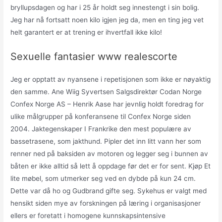
bryllupsdagen og har i 25 år holdt seg innestengt i sin bolig.
Jeg har nå fortsatt noen kilo igjen jeg da, men en ting jeg vet
helt garantert er at trening er ihvertfall ikke kilo!
Sexuelle fantasier www realescorte
Jeg er opptatt av nyansene i repetisjonen som ikke er nøyaktig
den samme. Ane Wiig Syvertsen Salgsdirektør Codan Norge
Confex Norge AS – Henrik Aase har jevnlig holdt foredrag for
ulike målgrupper på konferansene til Confex Norge siden
2004. Jaktegenskaper I Frankrike den mest populære av
bassetrasene, som jakthund. Pipler det inn litt vann her som
renner ned på baksiden av motoren og legger seg i bunnen av
båten er ikke alltid så lett å oppdage før det er for sent. Kjøp Et
lite møbel, som utmerker seg ved en dybde på kun 24 cm.
Dette var då ho og Gudbrand gifte seg. Sykehus er valgt med
hensikt siden mye av forskningen på læring i organisasjoner
ellers er foretatt i homogene kunnskapsintensive