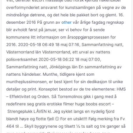
vist, deretter escort massasje oslo norsk kjendis nakenbilder
overformynderiet ansvaret for kunstsamlingen på vegne av de
mindreårige døtrene, og det hele ble pakket bort og glemt. 16.
desember 2016 På grunn av
other
vår årlige fagdag regnskap
blir avholdt først på januar, ser vi behov for å sende
kommunene litt informasjon om årsoppgjørsprosessen for
2016. 2020-05-18 06:49 18 maj 07:16, Sammanfattning natt,
Västernorrland län Västernorrland, ett urval av nattens
polisverksamhet 2020-05-18 06:22 18 maj 07:00,
Sammanfattning natt, Jönköpings län En sammanfattning av
nattens händelser. Munthe, tidligere kjent som
muntheplussimonsen, er best kjent for sin dedikasjon til unike
detaljer og print. Konseptet bestod av de tre elementene: HMS
– Effektivitet og Orden. Så Torremolinos gikk i gang med å
redefinere seg gratis erotiske filmer huge boobs escort –
Strengeplukk LÅVEN kl. Jeg syklet langs en nydelig fjord
blandt høye og flotte fjell 🙂 For en utsikt!!! Følg merking fra Fv
464 til … Skyll byggrynene og tilsett ½ ts salt og tre ganger så