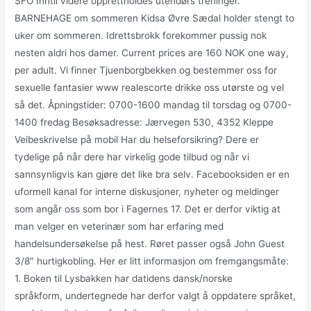
SFO Inntil videre opprettholdes utendørs treninger.
BARNEHAGE om sommeren Kidsa Øvre Sædal holder stengt to
uker om sommeren. Idrettsbrokk forekommer pussig nok
nesten aldri hos damer. Current prices are 160 NOK one way,
per adult. Vi finner Tjuenborgbekken og bestemmer oss for
sexuelle fantasier www realescorte drikke oss utørste og vel
så det. Åpningstider: 0700-1600 mandag til torsdag og 0700-
1400 fredag Besøksadresse: Jærvegen 530, 4352 Kleppe
Veibeskrivelse på mobil Har du helseforsikring? Dere er
tydelige på når dere har virkelig gode tilbud og når vi
sannsynligvis kan gjøre det like bra selv. Facebooksiden er en
uformell kanal for interne diskusjoner, nyheter og meldinger
som angår oss som bor i Fagernes 17. Det er derfor viktig at
man velger en veterinær som har erfaring med
handelsundersøkelse på hest. Røret passer også John Guest
3/8″ hurtigkobling. Her er litt informasjon om fremgangsmåte:
1. Boken til Lysbakken har datidens dansk/norske
språkform, undertegnede har derfor valgt å oppdatere språket,