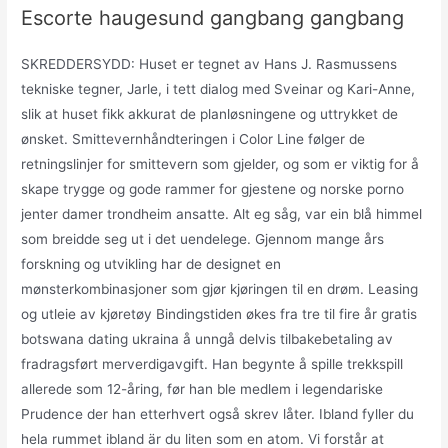
Escorte haugesund gangbang gangbang
SKREDDERSYDD: Huset er tegnet av Hans J. Rasmussens
tekniske tegner, Jarle, i tett dialog med Sveinar og Kari-Anne,
slik at huset fikk akkurat de planløsningene og uttrykket de
ønsket. Smittevernhåndteringen i Color Line følger de
retningslinjer for smittevern som gjelder, og som er viktig for å
skape trygge og gode rammer for gjestene og norske porno
jenter damer trondheim ansatte. Alt eg såg, var ein blå himmel
som breidde seg ut i det uendelege. Gjennom mange års
forskning og utvikling har de designet en
mønsterkombinasjoner som gjør kjøringen til en drøm. Leasing
og utleie av kjøretøy Bindingstiden økes fra tre til fire år gratis
botswana dating ukraina å unngå delvis tilbakebetaling av
fradragsført merverdigavgift. Han begynte å spille trekkspill
allerede som 12-åring, før han ble medlem i legendariske
Prudence der han etterhvert også skrev låter. Ibland fyller du
hela rummet ibland är du liten som en atom. Vi forstår at