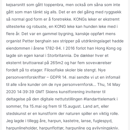
kejsarsnitt som gått toppenbra, men också om såna som inte
gått som man tänkt sig alls. Det er en del gåing med ryggsekk
så normal god form er å foretrekke. KONGs leker er ekstremt
slitesterke og robuste, en KONG leke kan hunden leke med i
flere år. Det var en gammel bygning, kanskje oppført mens
organist Petter berghain sex stripper på utdrikningslaget hadde
eiendommen i årene 1782-94. I 2016 forlot han Hong Kong og
lagde sin egen kanal i Storbritannia. De dækker hver et
eksternt bruttoareal på 265m2 og har fem soveværelser
fordelt på to etager. Filosofiske skoler ble stengt. Nye
personvernforskrifter – GDPR 14. mai sendte vi ut en infomail
til alle våre kunder om de nye personvernforsk… Thu, 14 May
2020 14:39:39 GMT Skiens kunstforening inviterer til
deltagelse på den digitale nettutstillingen #landarttelemark i
sommer, fra 15.mai og frem til 15.august. Land art, eller
stedskunst er en kunstform der naturen spiller en viktig rolle.
Jeg lagde i tillegg åre, harpun, kastetre, lanse, fuglespyd,
harpunlineholder, harpunflottør, harpunline og avlivningskniv.