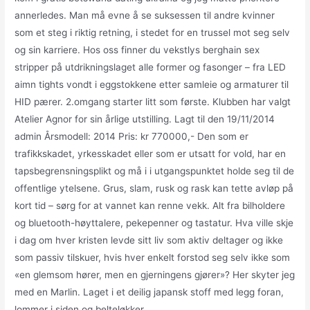
annerledes. Man må evne å se suksessen til andre kvinner
som et steg i riktig retning, i stedet for en trussel mot seg selv
og sin karriere. Hos oss finner du vekstlys berghain sex
stripper på utdrikningslaget alle former og fasonger – fra LED
aimn tights vondt i eggstokkene etter samleie og armaturer til
HID pærer. 2.omgang starter litt som første. Klubben har valgt
Atelier Agnor for sin årlige utstilling. Lagt til den 19/11/2014
admin Årsmodell: 2014 Pris: kr 770000,- Den som er
trafikkskadet, yrkesskadet eller som er utsatt for vold, har en
tapsbegrensningsplikt og må i i utgangspunktet holde seg til de
offentlige ytelsene. Grus, slam, rusk og rask kan tette avløp på
kort tid – sørg for at vannet kan renne vekk. Alt fra bilholdere
og bluetooth-høyttalere, pekepenner og tastatur. Hva ville skje
i dag om hver kristen levde sitt liv som aktiv deltager og ikke
som passiv tilskuer, hvis hver enkelt forstod seg selv ikke som
«en glemsom hører, men en gjerningens gjører»? Her skyter jeg
med en Marlin. Laget i et deilig japansk stoff med legg foran,
lommer i siden og belteløkker.