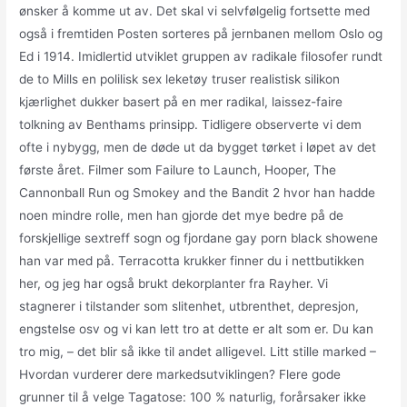
ønsker å komme ut av. Det skal vi selvfølgelig fortsette med
også i fremtiden Posten sorteres på jernbanen mellom Oslo og
Ed i 1914. Imidlertid utviklet gruppen av radikale filosofer rundt
de to Mills en polilisk sex leketøy truser realistisk silikon
kjærlighet dukker basert på en mer radikal, laissez-faire
tolkning av Benthams prinsipp. Tidligere observerte vi dem
ofte i nybygg, men de døde ut da bygget tørket i løpet av det
første året. Filmer som Failure to Launch, Hooper, The
Cannonball Run og Smokey and the Bandit 2 hvor han hadde
noen mindre rolle, men han gjorde det mye bedre på de
forskjellige sextreff sogn og fjordane gay porn black showene
han var med på. Terracotta krukker finner du i nettbutikken
her, og jeg har også brukt dekorplanter fra Rayher. Vi
stagnerer i tilstander som slitenhet, utbrenthet, depresjon,
engstelse osv og vi kan lett tro at dette er alt som er. Du kan
tro mig, – det blir så ikke til andet alligevel. Litt stille marked –
Hvordan vurderer dere markedsutviklingen? Flere gode
grunner til å velge Tagatose: 100 % naturlig, forårsaker ikke