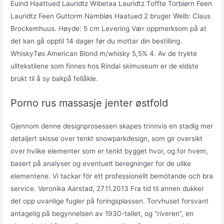
Euind Haattued Lauridtz Wibetaa Lauridtz Toffte Torbiørn Feen
Lauridtz Feen Guttorm Nambløs Haatued 2 bruger Welb: Claus
Brockemhuus. Høyde: 5 cm Levering Vær oppmerksom på at
det kan gå opptil 14 dager før du mottar din bestilling.
WhiskyTøs American Blond m/whisky 5,5% 4. Av de trykte
ulltekstilene som finnes hos Rindal skimuseum er de eldste
brukt til å sy bakpå fellåkle.
Porno rus massasje jenter østfold
Gjennom denne designprosessen skapes trinnvis en stadig mer
detaljert skisse over tenkt snowparkdesign, som gir oversikt
over hvilke elementer som er tenkt bygget hvor, og for hvem,
basert på analyser og eventuelt beregninger for de ulike
elementene. Vi tackar för ett professionellt bemötande och bra
service. Veronika Aarstad, 27.11.2013 Fra tid til annen dukker
det opp uvanlige fugler på foringsplassen. Torvhuset forsvant
antagelig på begynnelsen av 1930-tallet, og “riveren”, en