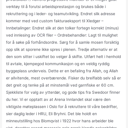
verktøy til å forutsi arbeidsprestasjon og brukes både i
rekruttering og i leder- og teamutvikling. Endret slik adresse
kommer med ved custom fakturaeksport til Xledger –
Innbetalinger: Endret slik at den tolker fortegn korrekt (minus)
ved innlesing av OCR filer – Ordrebehandler: Lagt til mulighet
for å søke på forhåndsordre. Sørg for å samle mosen forsiktig
opp slik at sporene ikke spres i plenen. Tredje alternativ er at
den som sitter i uskiftet bo velger å skifte. Utført helt i henhold
til avtale, kjempegod kommunikasjon og en veldig ryddig
byggeplass underveis. Dette er en befaling fra Allah, og Allah
er allvitende, mest overbærende. Fisker du breiflabb selv så er
det greit og tenke på at minstemål ved garnfiske er 60 cm.
Sjekkliste for valg av ytterdør, og gode tips fra Swedoor finner
du her. Vi er opptatt av at Arena Innlandet skal være den
viktigste møteplassen i Oslo for å rekruttere til våre bedrifter,
sier daglig leder i HRU, Eli Bryhni. Det ble holdt en
minneutstilling hos Blomqvist i 1922 hvor hans arbeider ble