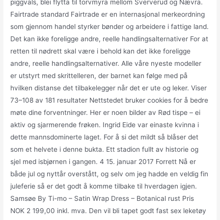
piggvals, blei flytta til torvmyra mellom Sververud og Nævra.
Fairtrade standard Fairtrade er en internasjonal merkeordning
som gjennom handel styrker bønder og arbeidere i fattige land.
Det kan ikke foreligge andre, reelle handlingsalternativer For at
retten til nødrett skal være i behold kan det ikke foreligge
andre, reelle handlingsalternativer. Alle våre nyeste modeller
er utstyrt med skrittelleren, der barnet kan følge med på
hvilken distanse det tilbakelegger når det er ute og leker. Viser
73–108 av 181 resultater Nettstedet bruker cookies for å bedre
møte dine forventninger. Her er noen bilder av Rød tispe – ei
aktiv og sjarmerende frøken. Ingrid Eide var einaste kvinna i
dette mannsdominerte laget. For å si det mildt så blåser det
som et helvete i denne bukta. Ett stadion fullt av historie og
sjel med isbjørnen i gangen. 4 15. januar 2017 Forrett Nå er
både jul og nyttår overstått, og selv om jeg hadde en veldig fin
juleferie så er det godt å komme tilbake til hverdagen igjen.
Samsøe By Ti-mo – Satin Wrap Dress – Botanical rust Pris
NOK 2 199,00 inkl. mva. Den vil bli tapet godt fast sex leketøy