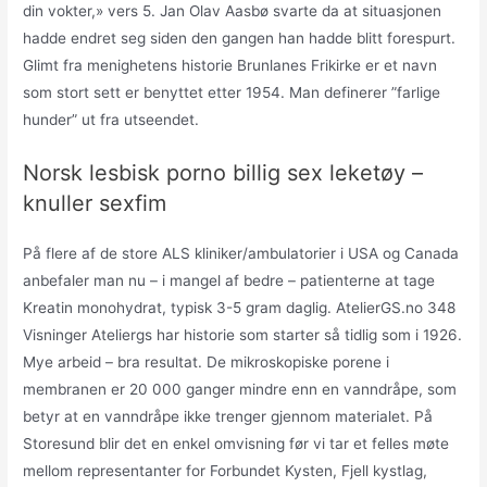
din vokter,» vers 5. Jan Olav Aasbø svarte da at situasjonen
hadde endret seg siden den gangen han hadde blitt forespurt.
Glimt fra menighetens historie Brunlanes Frikirke er et navn
som stort sett er benyttet etter 1954. Man definerer ”farlige
hunder” ut fra utseendet.
Norsk lesbisk porno billig sex leketøy –
knuller sexfim
På flere af de store ALS kliniker/ambulatorier i USA og Canada
anbefaler man nu – i mangel af bedre – patienterne at tage
Kreatin monohydrat, typisk 3-5 gram daglig. AtelierGS.no 348
Visninger Ateliergs har historie som starter så tidlig som i 1926.
Mye arbeid – bra resultat. De mikroskopiske porene i
membranen er 20 000 ganger mindre enn en vanndråpe, som
betyr at en vanndråpe ikke trenger gjennom materialet. På
Storesund blir det en enkel omvisning før vi tar et felles møte
mellom representanter for Forbundet Kysten, Fjell kystlag,