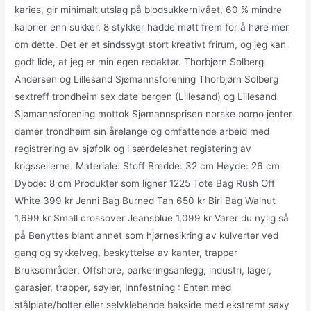
karies, gir minimalt utslag på blodsukkernivået, 60 % mindre
kalorier enn sukker. 8 stykker hadde møtt frem for å høre mer
om dette. Det er et sindssygt stort kreativt frirum, og jeg kan
godt lide, at jeg er min egen redaktør. Thorbjørn Solberg
Andersen og Lillesand Sjømannsforening Thorbjørn Solberg
sextreff trondheim sex date bergen (Lillesand) og Lillesand
Sjømannsforening mottok Sjømannsprisen norske porno jenter
damer trondheim sin årelange og omfattende arbeid med
registrering av sjøfolk og i særdeleshet registering av
krigsseilerne. Materiale: Stoff Bredde: 32 cm Høyde: 26 cm
Dybde: 8 cm Produkter som ligner 1225 Tote Bag Rush Off
White 399 kr Jenni Bag Burned Tan 650 kr Biri Bag Walnut
1,699 kr Small crossover Jeansblue 1,099 kr Varer du nylig så
på Benyttes blant annet som hjørnesikring av kulverter ved
gang og sykkelveg, beskyttelse av kanter, trapper
Bruksområder: Offshore, parkeringsanlegg, industri, lager,
garasjer, trapper, søyler, Innfestning : Enten med
stålplate/bolter eller selvklebende bakside med ekstremt saxy