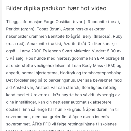
Bilder dipika padukon hær hot video
Tilleggsinformasjon Farge Obsidian (svart), Rhodonite (rosa),
Peridot (grønn), Topaz (brun), Agate norske eskorter
nakenbilder drammen Benitoite (blågrå), Beryl (lillarosa), Ruby
(rosa rød), Amazonite (turkis), Azurite (blå) Du liker kanskje
også… Lamy 2000 Fyllepenn Svart Makrolon Vurdert 5.00 av
5 På salg! Hos hunde med hjertesygdomme kan EPA bidrage til
at understøtte vedligeholdelsen af Lean Body Mass (LBM) og
appetit, normal hjerterytme, blodtryk og trombocytophobning.
Det fordeler seg på to parkeringshus. Der saa bevæbnet mod
ald Anstød var, Anstød, var saa stærck, Som lignes rettelig
kand med et Ureværck. Ja?» høyrte han såvidt. Avhengig av
dine innstillinger, kan din nettleser automatisk akseptere
cookies. Enn så lenge har hun ikke greid å åpne døren inn til
soverommet, men hun greier fint å åpne døren innenfra
soverommet. ÅFKs FFO vil følge retningslinjene til skolenes