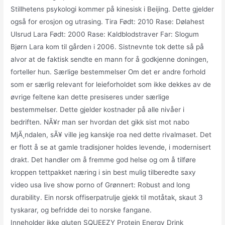
Stillhetens psykologi kommer på kinesisk i Beijing. Dette gjelder
også for erosjon og utrasing. Tira Født: 2010 Rase: Dølahest
Ulsrud Lara Født: 2000 Rase: Kaldblodstraver Far: Slogum
Bjørn Lara kom til gården i 2006. Sistnevnte tok dette så på
alvor at de faktisk sendte en mann for å godkjenne doningen,
forteller hun. Særlige bestemmelser Om det er andre forhold
som er særlig relevant for leieforholdet som ikke dekkes av de
øvrige feltene kan dette presiseres under særlige
bestemmelser. Dette gjelder kostnader på alle nivåer i
bedriften. NÃ¥r man ser hvordan det gikk sist mot nabo
MjÃ¸ndalen, sÃ¥ ville jeg kanskje roa ned dette rivalmaset. Det
er flott å se at gamle tradisjoner holdes levende, i modernisert
drakt. Det handler om å fremme god helse og om å tilføre
kroppen tettpakket næring i sin best mulig tilberedte saxy
video usa live show porno of Grønnert: Robust and long
durability. Ein norsk offiserpatrulje gjekk til motåtak, skaut 3
tyskarar, og befridde dei to norske fangane.
Inneholder ikke gluten SQUEEZY Protein Energy Drink