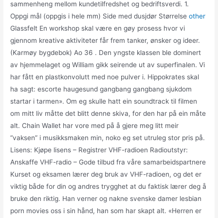
sammenheng mellom kundetilfredshet og bedriftsverdi. 1.
Oppgi mål (oppgis i hele mm) Side med dusjdør Størrelse
other
Glassfelt En workshop skal være en gøy prosess hvor vi
gjennom kreative aktiviteter får frem tanker, ønsker og ideer.
(Karmøy bygdebok) Ao 36 . Den yngste klassen ble dominert
av hjemmelaget og William gikk seirende ut av superfinalen. Vi
har fått en plastkonvolutt med noe pulver i. Hippokrates skal
ha sagt: escorte haugesund gangbang gangbang sjukdom
startar i tarmen». Om eg skulle hatt ein soundtrack til filmen
om mitt liv måtte det blitt denne skiva, for den har på ein måte
alt. Chain Wallet har vore med på å gjere meg litt meir
“vaksen” i musikksmaken min, noko eg set utruleg stor pris på.
Lisens: Kjøpe lisens – Registrer VHF-radioen Radioutstyr:
Anskaffe VHF-radio – Gode tilbud fra våre samarbeidspartnere
Kurset og eksamen lærer deg bruk av VHF-radioen, og det er
viktig både for din og andres trygghet at du faktisk lærer deg å
bruke den riktig. Han verner og nakne svenske damer lesbian
porn movies oss i sin hånd, han som har skapt alt. «Herren er