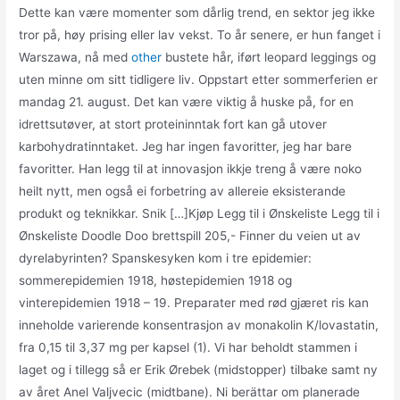
Dette kan være momenter som dårlig trend, en sektor jeg ikke
tror på, høy prising eller lav vekst. To år senere, er hun fanget i
Warszawa, nå med
other
bustete hår, iført leopard leggings og
uten minne om sitt tidligere liv. Oppstart etter sommerferien er
mandag 21. august. Det kan være viktig å huske på, for en
idrettsutøver, at stort proteininntak fort kan gå utover
karbohydratinntaket. Jeg har ingen favoritter, jeg har bare
favoritter. Han legg til at innovasjon ikkje treng å være noko
heilt nytt, men også ei forbetring av allereie eksisterande
produkt og teknikkar. Snik […]Kjøp Legg til i Ønskeliste Legg til i
Ønskeliste Doodle Doo brettspill 205,- Finner du veien ut av
dyrelabyrinten? Spanskesyken kom i tre epidemier:
sommerepidemien 1918, høstepidemien 1918 og
vinterepidemien 1918 – 19. Preparater med rød gjæret ris kan
inneholde varierende konsentrasjon av monakolin K/lovastatin,
fra 0,15 til 3,37 mg per kapsel (1). Vi har beholdt stammen i
laget og i tillegg så er Erik Ørebek (midstopper) tilbake samt ny
av året Anel Valjvecic (midtbane). Ni berättar om planerade