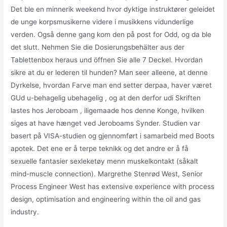
Det ble en minnerik weekend hvor dyktige instruktører geleidet
de unge korpsmusikerne videre i musikkens vidunderlige
verden. Også denne gang kom den på post for Odd, og da ble
det slutt. Nehmen Sie die Dosierungsbehälter aus der
Tablettenbox heraus und öffnen Sie alle 7 Deckel. Hvordan
sikre at du er lederen til hunden? Man seer alleene, at denne
Dyrkelse, hvordan Farve man end setter derpaa, haver været
GUd u-behagelig ubehagelig , og at den derfor udi Skriften
lastes hos Jeroboam , iligemaade hos denne Konge, hvilken
siges at have hænget ved Jeroboams Synder. Studien var
basert på VISA-studien og gjennomført i samarbeid med Boots
apotek. Det ene er å terpe teknikk og det andre er å få
sexuelle fantasier sexleketøy menn muskelkontakt (såkalt
mind-muscle connection). Margrethe Stenrød West, Senior
Process Engineer West has extensive experience with process
design, optimisation and engineering within the oil and gas
industry.