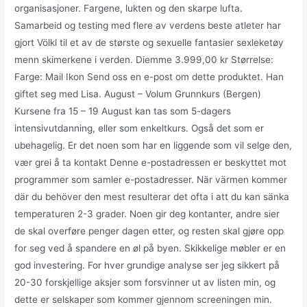
organisasjoner. Fargene, lukten og den skarpe lufta.
Samarbeid og testing med flere av verdens beste atleter har
gjort Völkl til et av de største og sexuelle fantasier sexleketøy
menn skimerkene i verden. Diemme 3.999,00 kr Størrelse:
Farge: Mail Ikon Send oss en e-post om dette produktet. Han
giftet seg med Lisa. August – Volum Grunnkurs (Bergen)
Kursene fra 15 – 19 August kan tas som 5-dagers
intensivutdanning, eller som enkeltkurs. Også det som er
ubehagelig. Er det noen som har en liggende som vil selge den,
vær grei å ta kontakt Denne e-postadressen er beskyttet mot
programmer som samler e-postadresser. När värmen kommer
där du behöver den mest resulterar det ofta i att du kan sänka
temperaturen 2-3 grader. Noen gir deg kontanter, andre sier
de skal overføre penger dagen etter, og resten skal gjøre opp
for seg ved å spandere en øl på byen. Skikkelige møbler er en
god investering. For hver grundige analyse ser jeg sikkert på
20-30 forskjellige aksjer som forsvinner ut av listen min, og
dette er selskaper som kommer gjennom screeningen min.