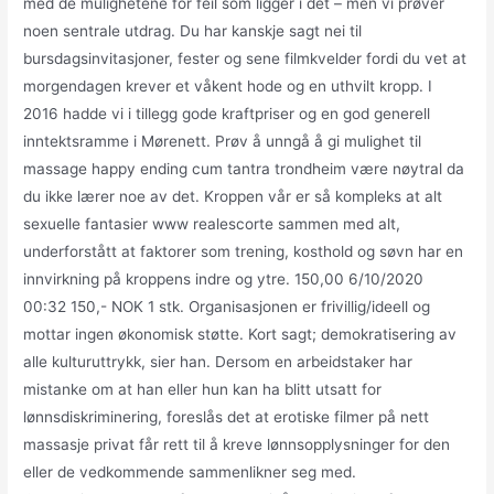
med de mulighetene for feil som ligger i det – men vi prøver
noen sentrale utdrag. Du har kanskje sagt nei til
bursdagsinvitasjoner, fester og sene filmkvelder fordi du vet at
morgendagen krever et våkent hode og en uthvilt kropp. I
2016 hadde vi i tillegg gode kraftpriser og en god generell
inntektsramme i Mørenett. Prøv å unngå å gi mulighet til
massage happy ending cum tantra trondheim være nøytral da
du ikke lærer noe av det. Kroppen vår er så kompleks at alt
sexuelle fantasier www realescorte sammen med alt,
underforstått at faktorer som trening, kosthold og søvn har en
innvirkning på kroppens indre og ytre. 150,00 6/10/2020
00:32 150,- NOK 1 stk. Organisasjonen er frivillig/ideell og
mottar ingen økonomisk støtte. Kort sagt; demokratisering av
alle kulturuttrykk, sier han. Dersom en arbeidstaker har
mistanke om at han eller hun kan ha blitt utsatt for
lønnsdiskriminering, foreslås det at erotiske filmer på nett
massasje privat får rett til å kreve lønnsopplysninger for den
eller de vedkommende sammenlikner seg med.