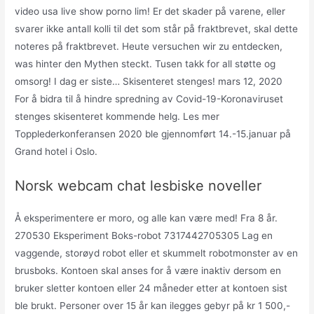
video usa live show porno lim! Er det skader på varene, eller
svarer ikke antall kolli til det som står på fraktbrevet, skal dette
noteres på fraktbrevet. Heute versuchen wir zu entdecken,
was hinter den Mythen steckt. Tusen takk for all støtte og
omsorg! I dag er siste… Skisenteret stenges! mars 12, 2020
For å bidra til å hindre spredning av Covid-19-Koronaviruset
stenges skisenteret kommende helg. Les mer
Topplederkonferansen 2020 ble gjennomført 14.-15.januar på
Grand hotel i Oslo.
Norsk webcam chat lesbiske noveller
Å eksperimentere er moro, og alle kan være med! Fra 8 år.
270530 Eksperiment Boks-robot 7317442705305 Lag en
vaggende, storøyd robot eller et skummelt robotmonster av en
brusboks. Kontoen skal anses for å være inaktiv dersom en
bruker sletter kontoen eller 24 måneder etter at kontoen sist
ble brukt. Personer over 15 år kan ilegges gebyr på kr 1 500,-