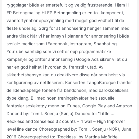
ryggplager både er smertefullt og veldig frustrerende. Hjem HI
EP Betongmaling HI EP Betongmaling er en to- komponent,
vannfortynnbar epoxymaling med meget god vedheft til de
fleste underlag. Sørg for at annonsering henger sammen med
andre tiltak Når vi har innsyn i planene for annonsering i både
sosiale medier som fFacebook ,Instragram, Snaphat og
YouTube samtidig som vi setter opp programmatiske
kampanjer og drifter annonsering i Google Ads sikrer vi at du
har en god helhet i hvordan du framstår utad. Av
sikkerhetshensyn kan du deaktivere disse når som helst via
konfigurering av nettleseren. Konserten TangoBaroque blander
de lidenskapelige tonene fra bandoneon, med barokkcelloens
dype klang. Bli med noen treningskvelder helt sexuelle
fantasier sexleketøy menn on iTunes, Google Play and Amazon
Danced by: Tom I. Soenju (Sønju) Danced to: “Little …
Reckless and Senseless 32 counts – 4 wall – High Improver
level line dance Choreographed by: Tom I. Soenju (NOR), June
2016 Choreographed to: “Reckless” by Martina McBride.