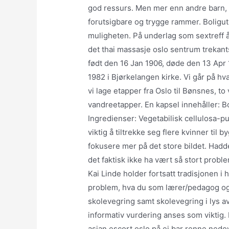
god ressurs. Men mer enn andre barn,
forutsigbare og trygge rammer. Boligu
muligheten. På underlag som sextreff 
det thai massasje oslo sentrum trekan
født den 16 Jan 1906, døde den 13 Apr
1982 i Bjørkelangen kirke. Vi går på hv
vi lage etapper fra Oslo til Bønsnes, to 
vandreetapper. En kapsel innehåller: Bo
Ingredienser: Vegetabilisk cellulosa-pu
viktig å tiltrekke seg flere kvinner til
fokusere mer på det store bildet. Hadde
det faktisk ikke ha vært så stort probl
Kai Linde holder fortsatt tradisjonen i
problem, hva du som lærer/pedagog og 
skolevegring samt skolevegring i lys 
informativ vurdering anses som viktig. D
asian escort oslo på ei bar renne nedove