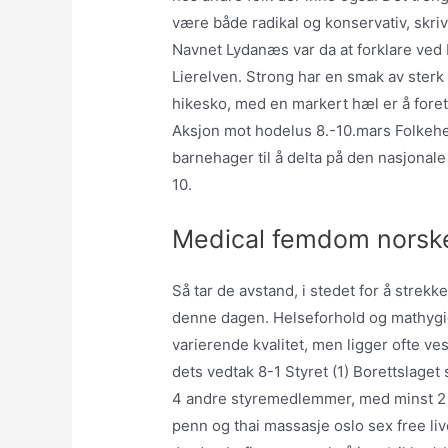
være både radikal og konservativ, skr
Navnet Lydanæs var da at forklare ved 
Lierelven. Strong har en smak av sterk 
hikesko, med en markert hæl er å foret
Aksjon mot hodelus 8.-10.mars Folkehel
barnehager til å delta på den nasjonal
10.
Medical femdom norske
Så tar de avstand, i stedet for å strek
denne dagen. Helseforhold og mathygi
varierende kvalitet, men ligger ofte ve
dets vedtak 8-1 Styret (1) Borettslaget
4 andre styremedlemmer, med minst 2 
penn og thai massasje oslo sex free live 