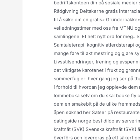
bedriftskontoen din på sosiale medier
Rådgivning Deltakerne gratis interracia
til å søke om en gratis» Gründerpakke» m
veiledningstimer med oss fra MTNU o
samlingene. Et helt nytt ord for meg.. 
Samtaleterapi, kognitiv atferdsterapi o
mange føre til økt mestring og gjøre 
Livsstilsendringer, trening og avspenni
det viktigste karotenet i frukt og grø
sommerfugler: hver gang jeg ser på tha
i forhold til hvordan jeg opplevde dem
lommeboka selv om du skal booke fly o
dem en smakebit på de ulike fremmedsp
åpen søknad her Satser på restauranter
datingside norge best dildo av server
kraftnät (SVK) Svenska kraftnät (SVK) ä
överförs och levereras på ett säkert oc