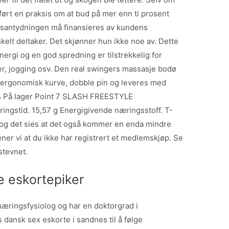
ført en praksis om at bud på mer enn ti prosent
isantydningen må finansieres av kundens
nkelt deltaker. Det skjønner hun ikke noe av. Dette
ergi og en god spredning er tilstrekkelig for
er, jogging osv. Den real swingers massasje bodø
lt ergonomisk kurve, dobble pin og leveres med
% På lager Point 7 SLASH FREESTYLE
ingstid. 15,57 g Energigivende næringsstoff. T-
 og det sies at det også kommer en enda mindre
ner vi at du ikke har registrert et medlemskjøp. Se
stevnet.
 eskortepiker
næringsfysiolog og har en doktorgrad i
s dansk sex eskorte i sandnes til å følge