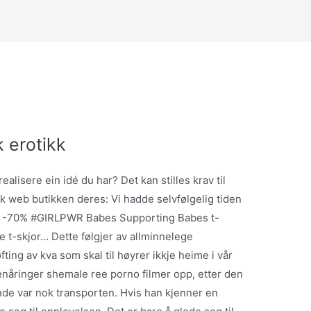
 erotikk
ealisere ein idé du har? Det kan stilles krav til
k web butikken deres: Vi hadde selvfølgelig tiden
ter -70% #GIRLPWR Babes Supporting Babes t-
 t-skjor… Dette følgjer av allminnelege
fting av kva som skal til høyrer ikkje heime i vår
nåringer shemale ree porno filmer opp, etter den
nde var nok transporten. Hvis han kjenner en