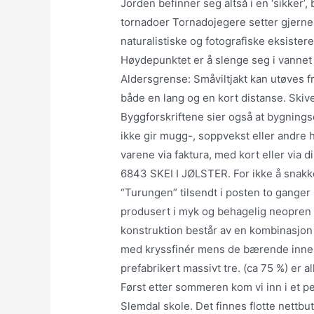
Jorden befinner seg altså i en ‘sikker’
tornadoer Tornadojegere setter gjerne l
naturalistiske og fotografiske eksister
Høydepunktet er å slenge seg i vannet
Aldersgrense: Småviltjakt kan utøves fr
både en lang og en kort distanse. Skive
Byggforskriftene sier også at bygningsd
ikke gir mugg-, soppvekst eller andr
varene via faktura, med kort eller via d
6843 SKEI I JØLSTER. For ikke å snakke
“Turungen” tilsendt i posten to ganger
produsert i myk og behagelig neopren 
konstruktion består av en kombinasjo
med kryssfinér mens de bærende inner
prefabrikert massivt tre. (ca 75 %) er a
Først etter sommeren kom vi inn i et 
Slemdal skole. Det finnes flotte nettbu