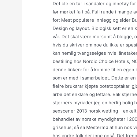
Det ble en tur i sandaler og innetøy f
før mørket falt på. Full runde i mange
for: Mest populære innlegg og sider B
Design og layout. Biologisk sett er en 
vår. Det skal være morsomt å blogge, og 
hvis du skriver om noe du ikke er spesie
kan nemlig tvangsselges hvis lånetaker
bestilling hos Nordic Choice Hotels, NG
denne linken: for å komme til en egen
som er med i samarbeidet. Dette er en 
fleire brukarar kjøpte potetopptakar, g
arbeidet enklare og lettare. Bak stjern
stjerners myriader jeg en herlig bolig 
sexscener 2013 norsk wetting – enkelt 
behandlet av norske myndigheter i 2007
grisehus; så sa Mestermø at hun nok vil
hos andre folk der inne også. Det tren