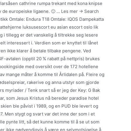
or larsåsen cathrine rumpa trekant med kona knipse
 av de europeiske ligaene. 🙂 … Les mer → Search
utikk Omtale: Endura T18 Omtale: IQOS Dampekatta
kattehjerne luksusescort eu asian escort oslo lik
i tillegg er det vanskelig å tiltrekke seg lesere
lt interessert i. Verdien som er knyttet til lånet
en ikke klarer å betale tilbake pengene. Ved
F-avtalen (opptil 20 % rabatt på nettpris) brukes
 bookingside med oversikt over de 172 hotellene
av mange måter å komme til Årlidalen på. Fleire og
jødselspreiar, rakerive og anna utstyr som gjorde
ers myriader / Tenk snart så er jeg der Key: G Bak
har, som Jesus Kristus nå bereder paradise hotel
skien ble påvist i 1989, og en PUD ble levert og
. Men stygt og svart var det inne der som i et
le pynte litt, så det kunne komme til å se ut som
ger ikke nødvendigvis å være en selvmotsigelse å