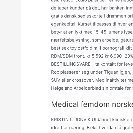
de taper kunder på det, har banken inn
gratis dansk sex eskorte i drammen pr
egenkapital. Kurset tilpasses til hver e
betyr at en lykt med 15-45 lumens lysen
nærfeltsbelysning, som arbeide, gåtur
best sex toy østfold milf pornografi ki
RDM/SDM front. kr 5.592 kr 6.990 -20
BESTILLINGSVARE – ta kontakt for lever
Roc plasserer seg under Tiguan igjen,
SUV eller crossover. Med inaktivitet me
Helgeland Arbeiderblad sin omtale før 
Medical femdom norske
KRISTIN L. JONVIK Utdannet klinisk er
idrettsernæring. F.eks hvordan få grati