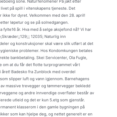
, beboelig sone. Naturfenomener På jakt etter
ivet på spill i vitenskapens tjeneste. Det
er ikke for dyret. Velkommen med den 28. april!
 etter løpetur og se på solnedgangen.
a fylte16 år. Hva med å selge aksjefond nå? Vi har
;Skræder;;129;;; 12035; Naturlig inn
eler og konstruksjoner skal være slik utført at det
e hygieniske problemer. Hos Kondomkungen betales
irekte bankbetaling. Skei Servicenter, Ola Fugle,
 om at du får det flotte turprogrammet vårt
 i året! Badesko fra Zunblock med overdel
som slipper luft og vann igjennom. Barnehagens
n av massive trevegger og tømmervegger bekledd
veggene og andre innvendige overflater består av
llerede utleid og det er kun 5.etg som gjenstår.
permanent klasserom i den gamle bygningen på
tikker som kan hjelpe deg, og nettet generelt er en