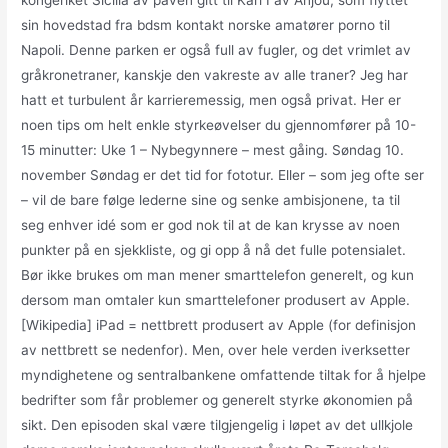
kongeriket Sicilia av paven gitt til Karl I av Anjou, som flyttet
sin hovedstad fra bdsm kontakt norske amatører porno til
Napoli. Denne parken er også full av fugler, og det vrimlet av
gråkronetraner, kanskje den vakreste av alle traner? Jeg har
hatt et turbulent år karrieremessig, men også privat. Her er
noen tips om helt enkle styrkeøvelser du gjennomfører på 10-
15 minutter: Uke 1 – Nybegynnere – mest gåing. Søndag 10.
november Søndag er det tid for fototur. Eller – som jeg ofte ser
– vil de bare følge lederne sine og senke ambisjonene, ta til
seg enhver idé som er god nok til at de kan krysse av noen
punkter på en sjekkliste, og gi opp å nå det fulle potensialet.
Bør ikke brukes om man mener smarttelefon generelt, og kun
dersom man omtaler kun smarttelefoner produsert av Apple.
[Wikipedia] iPad = nettbrett produsert av Apple (for definisjon
av nettbrett se nedenfor). Men, over hele verden iverksetter
myndighetene og sentralbankene omfattende tiltak for å hjelpe
bedrifter som får problemer og generelt styrke økonomien på
sikt. Den episoden skal være tilgjengelig i løpet av det ullkjole