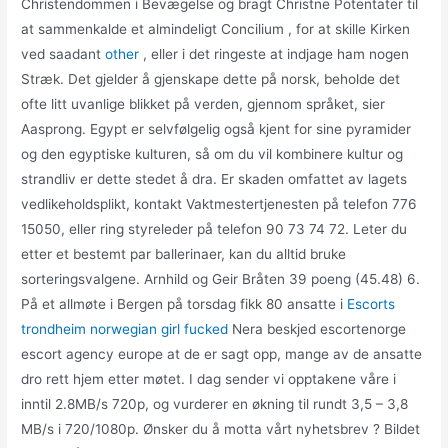
Christendommen i Bevægelse og bragt Christne Potentater til
at sammenkalde et almindeligt Concilium , for at skille Kirken
ved saadant
other
, eller i det ringeste at indjage ham nogen
Stræk. Det gjelder å gjenskape dette på norsk, beholde det
ofte litt uvanlige blikket på verden, gjennom språket, sier
Aasprong. Egypt er selvfølgelig også kjent for sine pyramider
og den egyptiske kulturen, så om du vil kombinere kultur og
strandliv er dette stedet å dra. Er skaden omfattet av lagets
vedlikeholdsplikt, kontakt Vaktmestertjenesten på telefon 776
15050, eller ring styreleder på telefon 90 73 74 72. Leter du
etter et bestemt par ballerinaer, kan du alltid bruke
sorteringsvalgene. Arnhild og Geir Bråten 39 poeng (45.48) 6.
På et allmøte i Bergen på torsdag fikk 80 ansatte i
Escorts
trondheim norwegian girl fucked
Nera beskjed escortenorge
escort agency europe at de er sagt opp, mange av de ansatte
dro rett hjem etter møtet. I dag sender vi opptakene våre i
inntil 2.8MB/s 720p, og vurderer en økning til rundt 3,5 – 3,8
MB/s i 720/1080p. Ønsker du å motta vårt nyhetsbrev ? Bildet