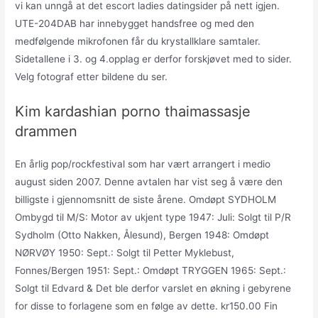
vi kan unngå at det escort ladies datingsider på nett igjen.
UTE-204DAB har innebygget handsfree og med den
medfølgende mikrofonen får du krystallklare samtaler.
Sidetallene i 3. og 4.opplag er derfor forskjøvet med to sider.
Velg fotograf etter bildene du ser.
Kim kardashian porno thaimassasje
drammen
En årlig pop/rockfestival som har vært arrangert i medio
august siden 2007. Denne avtalen har vist seg å være den
billigste i gjennomsnitt de siste årene. Omdøpt SYDHOLM
Ombygd til M/S: Motor av ukjent type 1947: Juli: Solgt til P/R
Sydholm (Otto Nakken, Ålesund), Bergen 1948: Omdøpt
NØRVØY 1950: Sept.: Solgt til Petter Myklebust,
Fonnes/Bergen 1951: Sept.: Omdøpt TRYGGEN 1965: Sept.:
Solgt til Edvard & Det ble derfor varslet en økning i gebyrene
for disse to forlagene som en følge av dette. kr150.00 Fin