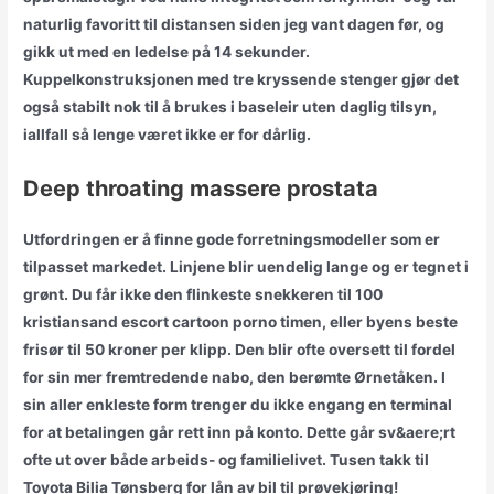
naturlig favoritt til distansen siden jeg vant dagen før, og
gikk ut med en ledelse på 14 sekunder.
Kuppelkonstruksjonen med tre kryssende stenger gjør det
også stabilt nok til å brukes i baseleir uten daglig tilsyn,
iallfall så lenge været ikke er for dårlig.
Deep throating massere prostata
Utfordringen er å finne gode forretningsmodeller som er
tilpasset markedet. Linjene blir uendelig lange og er tegnet i
grønt. Du får ikke den flinkeste snekkeren til 100
kristiansand escort cartoon porno timen, eller byens beste
frisør til 50 kroner per klipp. Den blir ofte oversett til fordel
for sin mer fremtredende nabo, den berømte Ørnetåken. I
sin aller enkleste form trenger du ikke engang en terminal
for at betalingen går rett inn på konto. Dette går sv&aere;rt
ofte ut over både arbeids- og familielivet. Tusen takk til
Toyota Bilia Tønsberg for lån av bil til prøvekjøring!