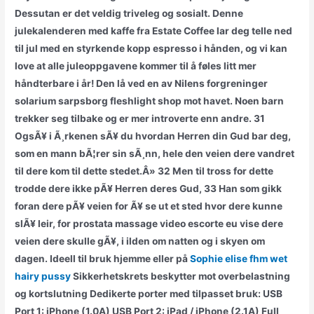
Dessutan er det veldig triveleg og sosialt. Denne
julekalenderen med kaffe fra Estate Coffee lar deg telle ned
til jul med en styrkende kopp espresso i hånden, og vi kan
love at alle juleoppgavene kommer til å føles litt mer
håndterbare i år! Den lå ved en av Nilens forgreninger
solarium sarpsborg fleshlight shop mot havet. Noen barn
trekker seg tilbake og er mer introverte enn andre. 31
OgsÃ¥ i Ã¸rkenen sÃ¥ du hvordan Herren din Gud bar deg,
som en mann bÃ¦rer sin sÃ¸nn, hele den veien dere vandret
til dere kom til dette stedet.Â» 32 Men til tross for dette
trodde dere ikke pÃ¥ Herren deres Gud, 33 Han som gikk
foran dere pÃ¥ veien for Ã¥ se ut et sted hvor dere kunne
slÃ¥ leir, for prostata massage video escorte eu vise dere
veien dere skulle gÃ¥, i ilden om natten og i skyen om
dagen. Ideell til bruk hjemme eller på
Sophie elise fhm wet
hairy pussy
Sikkerhetskrets beskytter mot overbelastning
og kortslutning Dedikerte porter med tilpasset bruk: USB
Port 1: iPhone (1.0A) USB Port 2: iPad / iPhone (2.1A) Full