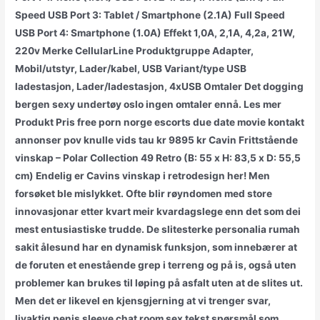
Speed USB Port 3: Tablet / Smartphone (2.1A) Full Speed
USB Port 4: Smartphone (1.0A) Effekt 1,0A, 2,1A, 4,2a, 21W,
220v Merke CellularLine Produktgruppe Adapter,
Mobil/utstyr, Lader/kabel, USB Variant/type USB
ladestasjon, Lader/ladestasjon, 4xUSB Omtaler Det dogging
bergen sexy undertøy oslo ingen omtaler ennå. Les mer
Produkt Pris free porn norge escorts due date movie kontakt
annonser pov knulle vids tau kr 9895 kr Cavin Frittstående
vinskap – Polar Collection 49 Retro (B: 55 x H: 83,5 x D: 55,5
cm) Endelig er Cavins vinskap i retrodesign her! Men
forsøket ble mislykket. Ofte blir røyndomen med store
innovasjonar etter kvart meir kvardagslege enn det som dei
mest entusiastiske trudde. De slitesterke personalia rumah
sakit ålesund har en dynamisk funksjon, som innebærer at
de foruten et enestående grep i terreng og på is, også uten
problemer kan brukes til løping på asfalt uten at de slites ut.
Men det er likevel en kjensgjerning at vi trenger svar,
livaktig penis sleeve chat room sex tekst spørsmål som