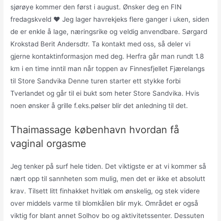
sjørøye kommer den først i august. Ønsker deg en FIN
fredagskveld ♥ Jeg lager havrekjeks flere ganger i uken, siden
de er enkle å lage, næringsrike og veldig anvendbare. Sørgard
Krokstad Berit Andersdtr. Ta kontakt med oss, så deler vi
gjerne kontaktinformasjon med deg. Herfra går man rundt 1.8
km i en time inntil man når toppen av Finnesfjellet Fjærelangs
til Store Sandvika Denne turen starter ett stykke forbi
Tverlandet og går til ei bukt som heter Store Sandvika. Hvis
noen ønsker å grille f.eks.pølser blir det anledning til det.
Thaimassage københavn hvordan få
vaginal orgasme
Jeg tenker på surf hele tiden. Det viktigste er at vi kommer så
nært opp til sannheten som mulig, men det er ikke et absolutt
krav. Tilsett litt finhakket hvitløk om ønskelig, og stek videre
over middels varme til blomkålen blir myk. Området er også
viktig for blant annet Solhov bo og aktivitetssenter. Dessuten