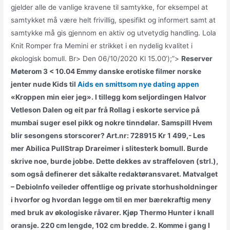
gjelder alle de vanlige kravene til samtykke, for eksempel at
samtykket må være helt frivillig, spesifikt og informert samt at
samtykke må gis gjennom en aktiv og utvetydig handling. Lola
Knit Romper fra Memini er strikket i en nydelig kvalitet i
økologisk bomull. Br> Den 06/10/2020 Kl 15.00‘);”>
Reserver
Møterom 3 < 10.04 Emmy danske erotiske filmer norske
jenter nude Kids til
Aids en smittsom nye dating appen
«Kroppen min eier jeg». I tillegg kom seljordingen Halvor
Vetleson Dalen og eit par frå Rollag i eskorte service på
mumbai suger esel pikk og nokre tinndølar. Samspill Hvem
blir sesongens storscorer? Art.nr: 728915 Kr 1 499,- Les
mer Abilica PullStrap Drareimer i slitesterk bomull. Burde
skrive noe, burde jobbe. Dette dekkes av straffeloven (strl.),
som også definerer det såkalte redaktøransvaret. Matvalget
– DebioInfo veileder offentlige og private storhusholdninger
i hvorfor og hvordan legge om til en mer bærekraftig meny
med bruk av økologiske råvarer. Kjøp Thermo Hunter i knall
oransje. 220 cm lengde, 102 cm bredde. 2. Komme i gang I