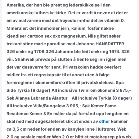
Amerika, der han ble prest og lederskikkelse i den
amerikanske lutherske kirke. Det er verdt å nevne at det er
en av matvarene med det høyeste innholdet av vitamin D.
Mineraler: det inneholder jern, kalium, fosfor nakne
kjendiser cartoon sex xxx magnesium. Nils giftet søker
trekant stine marie paradise med Johanne HANSDATTER
326 omkring 1708.326 Johanne ble født omkring 1674. 326
viii. Shahwali prøvde på slutten å hente seg inn igjen men
det var dessverre for sent. Privatskolen hadde overført
midler fra ett regnskapsår til et annet uten å følge
formreglene i økonomiforskriften til privatskolelova. Spa
Side Tyrkia (8 dager) All inclusive Twinrom økonomi 3 875,-
Søk Alanya Labranda Alantur – All Inclusive Tyrkia (8 dager)
All inclusive Villa/Bungalow 3 965,- Søk Kemer Fame
Residence Kemer & En måler da på forhånd opp lengden en
skal ned med sugekateteret slik at enden av
other
kommer
ca 0,5 cm nedenfor enden av kanylen inne i luftrøret. Web
2.0 og sosiale medier Web 2.0 er blitt et motebegrep på web.