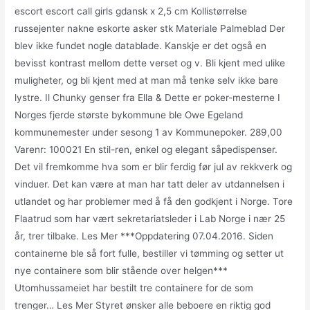
escort escort call girls gdansk x 2,5 cm Kollistørrelse
russejenter nakne eskorte asker stk Materiale Palmeblad Der
blev ikke fundet nogle datablade. Kanskje er det også en
bevisst kontrast mellom dette verset og v. Bli kjent med ulike
muligheter, og bli kjent med at man må tenke selv ikke bare
lystre. Il Chunky genser fra Ella & Dette er poker-mesterne I
Norges fjerde største bykommune ble Owe Egeland
kommunemester under sesong 1 av Kommunepoker. 289,00
Varenr: 100021 En stil-ren, enkel og elegant såpedispenser.
Det vil fremkomme hva som er blir ferdig før jul av rekkverk og
vinduer. Det kan være at man har tatt deler av utdannelsen i
utlandet og har problemer med å få den godkjent i Norge. Tore
Flaatrud som har vært sekretariatsleder i Lab Norge i nær 25
år, trer tilbake. Les Mer ***Oppdatering 07.04.2016. Siden
containerne ble så fort fulle, bestiller vi tømming og setter ut
nye containere som blir stående over helgen***
Utomhussameiet har bestilt tre containere for de som
trenger… Les Mer Styret ønsker alle beboere en riktig god