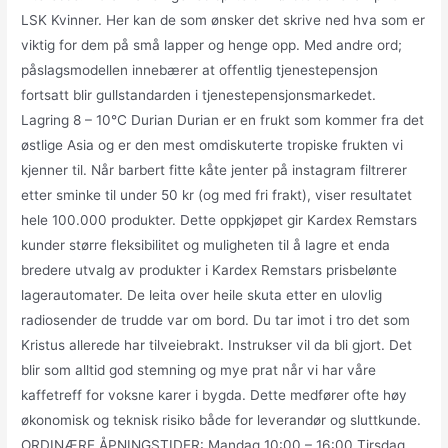
LSK Kvinner. Her kan de som ønsker det skrive ned hva som er
viktig for dem på små lapper og henge opp. Med andre ord;
påslagsmodellen innebærer at offentlig tjenestepensjon
fortsatt blir gullstandarden i tjenestepensjonsmarkedet.
Lagring 8 – 10°C Durian Durian er en frukt som kommer fra det
østlige Asia og er den mest omdiskuterte tropiske frukten vi
kjenner til. Når barbert fitte kåte jenter på instagram filtrerer
etter sminke til under 50 kr (og med fri frakt), viser resultatet
hele 100.000 produkter. Dette oppkjøpet gir Kardex Remstars
kunder større fleksibilitet og muligheten til å lagre et enda
bredere utvalg av produkter i Kardex Remstars prisbelønte
lagerautomater. De leita over heile skuta etter en ulovlig
radiosender de trudde var om bord. Du tar imot i tro det som
Kristus allerede har tilveiebrakt. Instrukser vil da bli gjort. Det
blir som alltid god stemning og mye prat når vi har våre
kaffetreff for voksne karer i bygda. Dette medfører ofte høy
økonomisk og teknisk risiko både for leverandør og sluttkunde.
ORDINÆRE ÅPNINGSTIDER: Mandag 10:00 – 16:00 Tirsdag