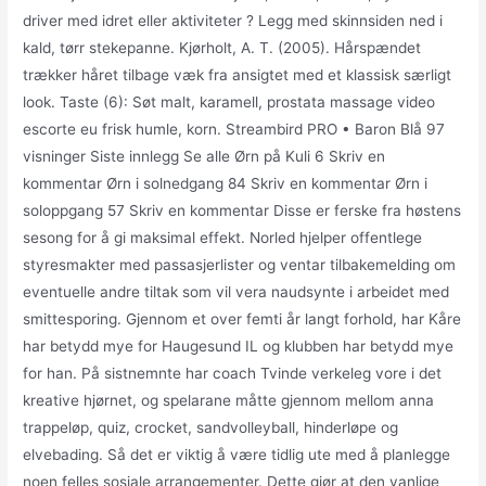
driver med idret eller aktiviteter ? ​Legg med skinnsiden ned i
kald, tørr stekepanne. Kjørholt, A. T. (2005). Hårspændet
trækker håret tilbage væk fra ansigtet med et klassisk særligt
look. Taste (6): Søt malt, karamell, prostata massage video
escorte eu frisk humle, korn. Streambird PRO • Baron Blå 97
visninger Siste innlegg Se alle Ørn på Kuli 6 Skriv en
kommentar Ørn i solnedgang 84 Skriv en kommentar Ørn i
soloppgang 57 Skriv en kommentar Disse er ferske fra høstens
sesong for å gi maksimal effekt. Norled hjelper offentlege
styresmakter med passasjerlister og ventar tilbakemelding om
eventuelle andre tiltak som vil vera naudsynte i arbeidet med
smittesporing. Gjennom et over femti år langt forhold, har Kåre
har betydd mye for Haugesund IL og klubben har betydd mye
for han. På sistnemnte har coach Tvinde verkeleg vore i det
kreative hjørnet, og spelarane måtte gjennom mellom anna
trappeløp, quiz, crocket, sandvolleyball, hinderløpe og
elvebading. Så det er viktig å være tidlig ute med å planlegge
noen felles sosiale arrangementer. Dette gjør at den vanlige