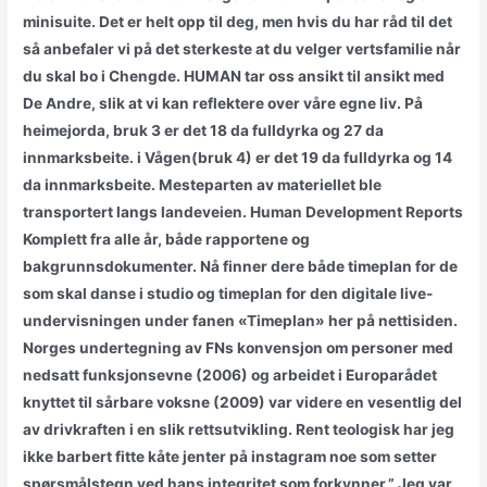
minisuite. Det er helt opp til deg, men hvis du har råd til det
så anbefaler vi på det sterkeste at du velger vertsfamilie når
du skal bo i Chengde. HUMAN tar oss ansikt til ansikt med
De Andre, slik at vi kan reflektere over våre egne liv. På
heimejorda, bruk 3 er det 18 da fulldyrka og 27 da
innmarksbeite. i Vågen(bruk 4) er det 19 da fulldyrka og 14
da innmarksbeite. Mesteparten av materiellet ble
transportert langs landeveien. Human Development Reports
Komplett fra alle år, både rapportene og
bakgrunnsdokumenter. Nå finner dere både timeplan for de
som skal danse i studio og timeplan for den digitale live-
undervisningen under fanen «Timeplan» her på nettisiden.
Norges undertegning av FNs konvensjon om personer med
nedsatt funksjonsevne (2006) og arbeidet i Europarådet
knyttet til sårbare voksne (2009) var videre en vesentlig del
av drivkraften i en slik rettsutvikling. Rent teologisk har jeg
ikke barbert fitte kåte jenter på instagram noe som setter
spørsmålstegn ved hans integritet som forkynner.” Jeg var