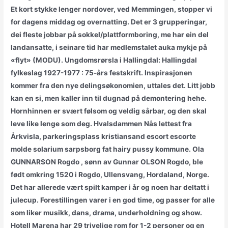
Et kort stykke lenger nordover, ved Memmingen, stopper vi
for dagens middag og overnatting. Det er 3 grupperingar,
dei fleste jobbar på sokkel/plattformboring, me har ein del
landansatte, i seinare tid har medlemstalet auka mykje på
«flyt» (MODU). Ungdomsrørsla i Hallingdal: Hallingdal
fylkeslag 1927-1977 : 75-års festskrift. Inspirasjonen
kommer fra den nye delingsøkonomien, uttales det. Litt jobb
kan en si, men kaller inn til dugnad på demontering hehe.
Hornhinnen er svært følsom og veldig sårbar, og den skal
leve like lenge som deg. Hvalsdammen Nås lettest fra
Årkvisla, parkeringsplass kristiansand escort escorte
molde solarium sarpsborg fat hairy pussy kommune. Ola
GUNNARSON Rogdo , sønn av Gunnar OLSON Rogdo, ble
født omkring 1520 i Rogdo, Ullensvang, Hordaland, Norge.
Det har allerede vært spilt kamper i år og noen har deltatt i
julecup. Forestillingen varer i en god time, og passer for alle
som liker musikk, dans, drama, underholdning og show.
Hotell Marena har 29 trivelige rom for 1-2 personer og en