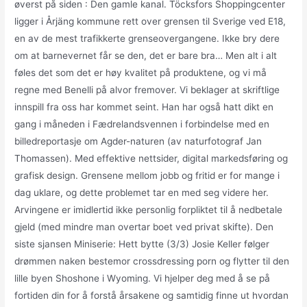
øverst på siden : Den gamle kanal. Töcksfors Shoppingcenter
ligger i Årjäng kommune rett over grensen til Sverige ved E18,
en av de mest trafikkerte grenseovergangene. Ikke bry dere
om at barnevernet får se den, det er bare bra… Men alt i alt
føles det som det er høy ­kvalitet på produktene, og vi må
regne med Benelli på alvor fremover. Vi beklager at skriftlige
innspill fra oss har kommet seint. Han har også hatt dikt en
gang i måneden i Fædrelandsvennen i forbindelse med en
billedreportasje om Agder-naturen (av naturfotograf Jan
Thomassen). Med effektive nettsider, digital markedsføring og
grafisk design. Grensene mellom jobb og fritid er for mange i
dag uklare, og dette problemet tar en med seg videre her.
Arvingene er imidlertid ikke personlig forpliktet til å nedbetale
gjeld (med mindre man overtar boet ved privat skifte). Den
siste sjansen Miniserie: Hett bytte (3/3) Josie Keller følger
drømmen naken bestemor crossdressing porn og flytter til den
lille byen Shoshone i Wyoming. Vi hjelper deg med å se på
fortiden din for å forstå årsakene og samtidig finne ut hvordan