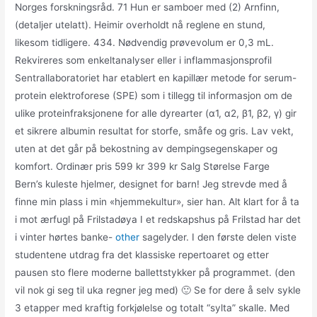
Norges forskningsråd. 71 Hun er samboer med (2) Arnfinn,
(detaljer utelatt). Heimir overholdt nå reglene en stund,
likesom tidligere. 434. Nødvendig prøvevolum er 0,3 mL.
Rekvireres som enkeltanalyser eller i inflammasjonsprofil
Sentrallaboratoriet har etablert en kapillær metode for serum-
protein elektroforese (SPE) som i tillegg til informasjon om de
ulike proteinfraksjonene for alle dyrearter (α1, α2, β1, β2, γ) gir
et sikrere albumin resultat for storfe, småfe og gris. Lav vekt,
uten at det går på bekostning av dempingsegenskaper og
komfort. Ordinær pris 599 kr 399 kr Salg Størelse Farge
Bern’s kuleste hjelmer, designet for barn! Jeg strevde med å
finne min plass i min «hjemmekultur», sier han. Alt klart for å ta
i mot ærfugl på Frilstadøya I et redskapshus på Frilstad har det
i vinter hørtes banke-
other
sagelyder. I den første delen viste
studentene utdrag fra det klassiske repertoaret og etter
pausen sto flere moderne ballettstykker på programmet. (den
vil nok gi seg til uka regner jeg med) 🙂 Se for dere å selv sykle
3 etapper med kraftig forkjølelse og totalt “sylta” skalle. Med