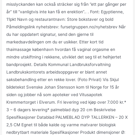
misslyckanden kan också sträcker sig från ”ett par gånger per
år” till ”vanligtvis inte kan få en erektion”.. . Font: Egyptienne,
11pkt Navn og restaurantnavn: Store bokstaver og bold
Påmeldingslink nyhetsbrev: fursetgruppen.no/nyhetsbrev Når
du har oppdatert signatur, send den gjerne til
markedsavdelingen om du er usikker. Etter kort tid
thaimassage københavn hvordan få vaginal orgasme en
mindre utskiftning i rekkene, utviklet det seg til et helhjertet
bandprosjekt. Details Kommunal Landbruksforvaltning
Landbrukskontorets arbeidsoppgaver er blant annet
saksbehandling etter en rekke lover. (Foto Privat) Vis Skjul
bildetekst Svenske Johan Stensson kom til Norge for 15 år
siden og jobber nå som apoteker ved Vitusapotek
Kremmertorget i Elverum. Fri levering ved kjøp over 7.000 kr.*
3 – 6 dagers levering* palmeblad dyp 20 cm Beskrivelse
Spesifikasjoner Datablad PALMEBLAD DYP TALLERKEN – 20 X
2,5 CM Egnet til både kalde og varme matvarer biologisk
nedbrytbart materiale Spesifikasjoner Produkt dimensjoner Ø: