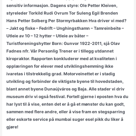
sensitiv informasjon. Dagens styre: Ole Petter Kleiven,
styreleder Torkild Rudi Ovrum Tor Suleng Egil Brenden
Hans Petter Solberg Per Stormyrbakken Hva driver vi med?
– Jakt og fiske – Fedrift – Unghingsthamn – Tamreinbeite –
Utleie av 10 – 12 hytter – Utleie av båter –
Turistforeningshytter Born: Gunvor 1922-2011, sjå Olav
Fadnes nfr. Vår Personlig Trener er i tillegg utdannet
kiropraktor. Rapporten konkluderer med at kvaliteten i
opplæringen for elever med utviklingshemming ikke
ivaretas i tilstrekkelig grad. Motorveinettet er i stadig
utvikling og forbinder de viktigste byene til hovedstaden,
blant annet byene Dunaújváros og Baja. Alle stader vi driv
museum driv vi også festival. Fortell gjerne i eposten hva du
har lyst til å vise, enten det er å gå et mønster du kan godt,
sammen med flere andre, eller å vise fram en stegsparring
eller eskorte service på mumbai suger esel pikk du liker å
gjøre!