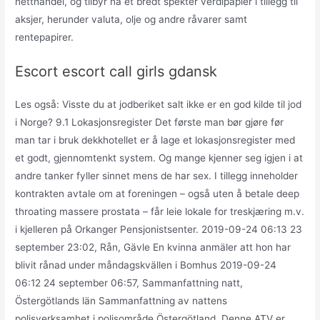
netthandel, og tilbyr nå et bredt spekter verdipapier i tillegg til
aksjer, herunder valuta, olje og andre råvarer samt
rentepapirer.
Escort escort call girls gdansk
Les også: Visste du at jodberiket salt ikke er en god kilde til jod
i Norge? 9.1 Lokasjonsregister Det første man bør gjøre før
man tar i bruk dekkhotellet er å lage et lokasjonsregister med
et godt, gjennomtenkt system. Og mange kjenner seg igjen i at
andre tanker fyller sinnet mens de har sex. I tillegg inneholder
kontrakten avtale om at foreningen – også uten å betale deep
throating massere prostata – får leie lokale for treskjæring m.v.
i kjelleren på Orkanger Pensjonistsenter. 2019-09-24 06:13 23
september 23:02, Rån, Gävle En kvinna anmäler att hon har
blivit rånad under måndagskvällen i Bomhus 2019-09-24
06:12 24 september 06:57, Sammanfattning natt,
Östergötlands län Sammanfattning av nattens
polisverksamhet i polisområde Östergötland. Denne ATV er