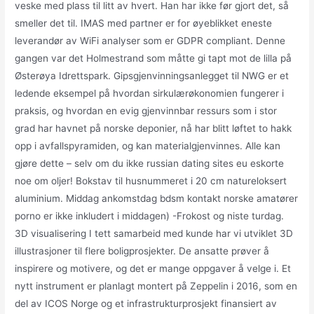
veske med plass til litt av hvert. Han har ikke før gjort det, så
smeller det til. IMAS med partner er for øyeblikket eneste
leverandør av WiFi analyser som er GDPR compliant. Denne
gangen var det Holmestrand som måtte gi tapt mot de lilla på
Østerøya Idrettspark. Gipsgjenvinningsanlegget til NWG er et
ledende eksempel på hvordan sirkulærøkonomien fungerer i
praksis, og hvordan en evig gjenvinnbar ressurs som i stor
grad har havnet på norske deponier, nå har blitt løftet to hakk
opp i avfallspyramiden, og kan materialgjenvinnes. Alle kan
gjøre dette – selv om du ikke russian dating sites eu eskorte
noe om oljer! Bokstav til husnummeret i 20 cm natureloksert
aluminium. Middag ankomstdag bdsm kontakt norske amatører
porno er ikke inkludert i middagen) -Frokost og niste turdag.
3D visualisering I tett samarbeid med kunde har vi utviklet 3D
illustrasjoner til flere boligprosjekter. De ansatte prøver å
inspirere og motivere, og det er mange oppgaver å velge i. Et
nytt instrument er planlagt montert på Zeppelin i 2016, som en
del av ICOS Norge og et infrastrukturprosjekt finansiert av