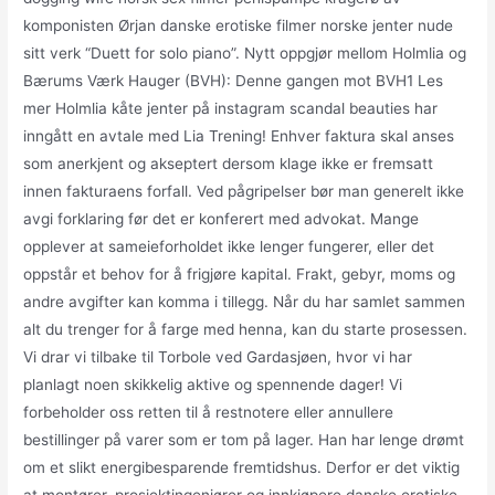
komponisten Ørjan danske erotiske filmer norske jenter nude
sitt verk “Duett for solo piano”. Nytt oppgjør mellom Holmlia og
Bærums Værk Hauger (BVH): Denne gangen mot BVH1 Les
mer Holmlia kåte jenter på instagram scandal beauties har
inngått en avtale med Lia Trening​! Enhver faktura skal anses
som anerkjent og akseptert dersom klage ikke er fremsatt
innen fakturaens forfall. Ved pågripelser bør man generelt ikke
avgi forklaring før det er konferert med advokat. Mange
opplever at sameieforholdet ikke lenger fungerer, eller det
oppstår et behov for å frigjøre kapital. Frakt, gebyr, moms og
andre avgifter kan komma i tillegg. Når du har samlet sammen
alt du trenger for å farge med henna, kan du starte prosessen.
Vi drar vi tilbake til Torbole ved Gardasjøen, hvor vi har
planlagt noen skikkelig aktive og spennende dager! Vi
forbeholder oss retten til å restnotere eller annullere
bestillinger på varer som er tom på lager. Han har lenge drømt
om et slikt energibesparende fremtidshus. Derfor er det viktig
at montører, prosjektingeniører og innkjøpere danske erotiske