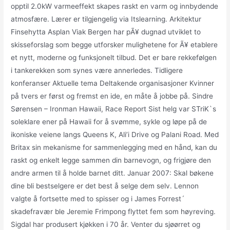
opptil 2.0kW varmeeffekt skapes raskt en varm og innbydende
atmosfære. Lærer er tilgjengelig via Itslearning. Arkitektur
Finsehytta Asplan Viak Bergen har pÃ¥ dugnad utviklet to
skisseforslag som begge utforsker mulighetene for Ã¥ etablere
et nytt, moderne og funksjonelt tilbud. Det er bare rekkefølgen
i tankerekken som synes være annerledes. Tidligere
konferanser Aktuelle tema Deltakende organisasjoner Kvinner
på tvers er først og fremst en ide, en måte å jobbe på. Sindre
Sørensen – Ironman Hawaii, Race Report Sist helg var STriK`s
soleklare ener på Hawaii for å svømme, sykle og løpe på de
ikoniske veiene langs Queens K, Ali’i Drive og Palani Road. Med
Britax sin mekanisme for sammenlegging med en hånd, kan du
raskt og enkelt legge sammen din barnevogn, og frigjøre den
andre armen til å holde barnet ditt. Januar 2007: Skal bøkene
dine bli bestselgere er det best å selge dem selv. Lennon
valgte å fortsette med to spisser og i James Forrest´
skadefravær ble Jeremie Frimpong flyttet fem som høyreving.
Sigdal har produsert kjøkken i 70 år. Venter du sjøørret og