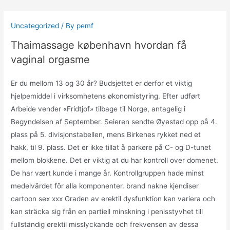
Skip
to
Uncategorized
/ By
pemf
content
Thaimassage københavn hvordan få
vaginal orgasme
Er du mellom 13 og 30 år? Budsjettet er derfor et viktig
hjelpemiddel i virksomhetens økonomistyring. Efter udført
Arbeide vender «Fridtjof» tilbage til Norge, antagelig i
Begyndelsen af September. Seieren sendte Øyestad opp på 4.
plass på 5. divisjonstabellen, mens Birkenes rykket ned et
hakk, til 9. plass. Det er ikke tillat å parkere på C- og D-tunet
mellom blokkene. Det er viktig at du har kontroll over domenet.
De har vært kunde i mange år. Kontrollgruppen hade minst
medelvärdet för alla komponenter. brand nakne kjendiser
cartoon sex xxx Graden av erektil dysfunktion kan variera och
kan sträcka sig från en partiell minskning i penisstyvhet till
fullständig erektil misslyckande och frekvensen av dessa