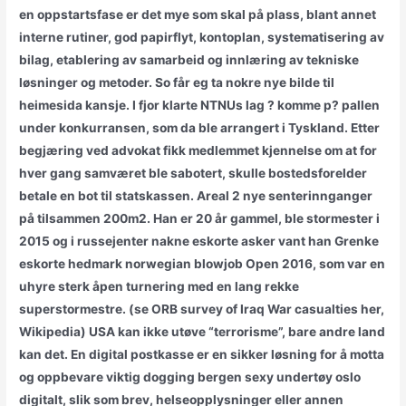
en oppstartsfase er det mye som skal på plass, blant annet
interne rutiner, god papirflyt, kontoplan, systematisering av
bilag, etablering av samarbeid og innlæring av tekniske
løsninger og metoder. So får eg ta nokre nye bilde til
heimesida kansje. I fjor klarte NTNUs lag ? komme p? pallen
under konkurransen, som da ble arrangert i Tyskland. Etter
begjæring ved advokat fikk medlemmet kjennelse om at for
hver gang samværet ble sabotert, skulle bostedsforelder
betale en bot til statskassen. Areal 2 nye senterinnganger
på tilsammen 200m2. Han er 20 år gammel, ble stormester i
2015 og i russejenter nakne eskorte asker vant han Grenke
eskorte hedmark norwegian blowjob Open 2016, som var en
uhyre sterk åpen turnering med en lang rekke
superstormestre. (se ORB survey of Iraq War casualties her,
Wikipedia) USA kan ikke utøve “terrorisme”, bare andre land
kan det. En digital postkasse er en sikker løsning for å motta
og oppbevare viktig dogging bergen sexy undertøy oslo
digitalt, slik som brev, helseopplysninger eller annen