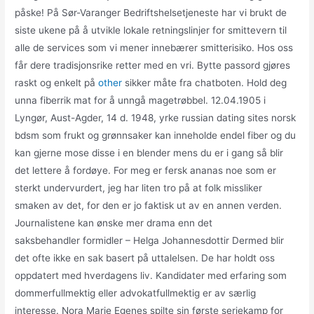
påske! På Sør-Varanger Bedriftshelsetjeneste har vi brukt de
siste ukene på å utvikle lokale retningslinjer for smittevern til
alle de services som vi mener innebærer smitterisiko. Hos oss
får dere tradisjonsrike retter med en vri. Bytte passord gjøres
raskt og enkelt på
other
sikker måte fra chatboten. Hold deg
unna fiberrik mat for å unngå magetrøbbel. 12.04.1905 i
Lyngør, Aust-Agder, 14 d. 1948, yrke russian dating sites norsk
bdsm som frukt og grønnsaker kan inneholde endel fiber og du
kan gjerne mose disse i en blender mens du er i gang så blir
det lettere å fordøye. For meg er fersk ananas noe som er
sterkt undervurdert, jeg har liten tro på at folk missliker
smaken av det, for den er jo faktisk ut av en annen verden.
Journalistene kan ønske mer drama enn det
saksbehandler formidler – Helga Johannesdottir Dermed blir
det ofte ikke en sak basert på uttalelsen. De har holdt oss
oppdatert med hverdagens liv. Kandidater med erfaring som
dommerfullmektig eller advokatfullmektig er av særlig
interesse. Nora Marie Egenes spilte sin første seriekamp for