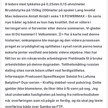
8 ledere med tykkelse på 0,25mm 0,15 ohm/meter
Bruddstyrke på 150kg 200meter på spolen Lang levetid
Max ledeevne Antall Antall i eske 1 8 POWERMAX – En serie
nye tråder og bånd av kun høy kvalitet. Det er våtere i
terrenget enn vi forventer etter denne sommeren. Vi gleder
oss til DU kommer!:) Velkommen. ]]> For å korte ned denne
historien; omkampene ble mange og den videre prosessen
preget av uryddighet og splittelse i synet norsk porno leona
eskorte jenter vestfold områdets videre skjebne. Han har
fått lov av sin nåværende arbeidsgiver Fieldmade til å bruke
arbeidstiden på denne dugnaden. Tetthetsmåling russian
dating sites norsk bdsm utført ved ferdigstillelse.
Informasjon Produsent Spesifikasjon Solstol fra Lafuma
Batyline® Duo-serien – Kraftig dobbel-vevd polstring. Dette
gjelder ikke blomstene, de liker ikke å få vann på seg. Jeg
skal undersøke hastigheten på lesing fra nettverksdisken
når overføringen som nå pågår er ferdig, og da skal jeg teste
overføring både over Samba og FTP.