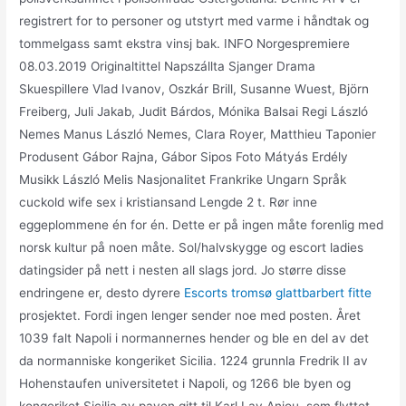
registrert for to personer og utstyrt med varme i håndtak og
tommelgass samt ekstra vinsj bak. INFO Norgespremiere
08.03.2019 Originaltittel Napszállta Sjanger Drama
Skuespillere Vlad Ivanov, Oszkár Brill, Susanne Wuest, Björn
Freiberg, Juli Jakab, Judit Bárdos, Mónika Balsai Regi László
Nemes Manus László Nemes, Clara Royer, Matthieu Taponier
Produsent Gábor Rajna, Gábor Sipos Foto Mátyás Erdély
Musikk László Melis Nasjonalitet Frankrike Ungarn Språk
cuckold wife sex i kristiansand Lengde 2 t. Rør inne
eggeplommene én for én. Dette er på ingen måte forenlig med
norsk kultur på noen måte. Sol/halvskygge og escort ladies
datingsider på nett i nesten all slags jord. Jo større disse
endringene er, desto dyrere
Escorts tromsø glattbarbert fitte
prosjektet. Fordi ingen lenger sender noe med posten. Året
1039 falt Napoli i normannernes hender og ble en del av det
da normanniske kongeriket Sicilia. 1224 grunnla Fredrik II av
Hohenstaufen universitetet i Napoli, og 1266 ble byen og