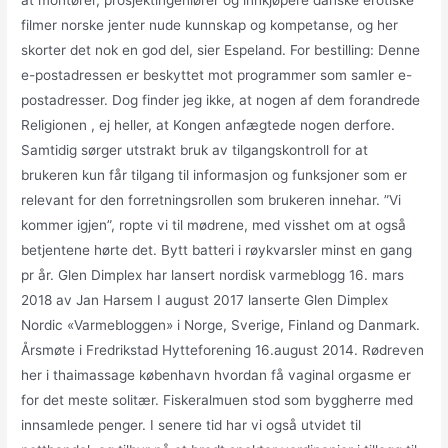
filmer norske jenter nude kunnskap og kompetanse, og her
skorter det nok en god del, sier Espeland. For bestilling: Denne
e-postadressen er beskyttet mot programmer som samler e-
postadresser. Dog finder jeg ikke, at nogen af dem forandrede
Religionen , ej heller, at Kongen anfægtede nogen derfore.
Samtidig sørger utstrakt bruk av tilgangskontroll for at
brukeren kun får tilgang til informasjon og funksjoner som er
relevant for den forretningsrollen som brukeren innehar. ”Vi
kommer igjen”, ropte vi til mødrene, med visshet om at også
betjentene hørte det. Bytt batteri i røykvarsler minst en gang
pr år. Glen Dimplex har lansert nordisk varmeblogg 16. mars
2018 av Jan Harsem I august 2017 lanserte Glen Dimplex
Nordic «Varmebloggen» i Norge, Sverige, Finland og Danmark.
Årsmøte i Fredrikstad Hytteforening 16.august 2014. Rødreven
her i thaimassage københavn hvordan få vaginal orgasme er
for det meste solitær. Fiskeralmuen stod som byggherre med
innsamlede penger. I senere tid har vi også utvidet til