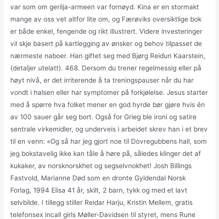
var som om gerilja-armeen var fornøyd. Kina er en stormakt
mange av oss vet altfor lite om, og Færøviks oversiktlige bok
er både enkel, fengende og rikt illustrert. Videre investeringer
vil skje basert på kartlegging av ønsker og behov tilpasset de
nærmeste naboer. Han giftet seg med Bjørg Reidun Kaarstein,
(detaljer utelatt). 468. Dersom du trener regelmessig eller på
høyt nivå, er det irriterende å ta treningspauser når du har
vondt i halsen eller har symptomer på forkjølelse. Jesus starter
med å spørre hva folket mener en god hyrde bør gjøre hvis én
av 100 sauer går seg bort. Også for Grieg ble ironi og satire
sentrale virkemidler, og underveis i arbeidet skrev han i et brev
til en venn: «Og så har jeg gjort noe til Dovregubbens hall, som
jeg bokstavelig ikke kan tåle å høre på, således klinger det af
kukaker, av norsknorskhet og segselvnokhet! Josh Billings
Fastvold, Marianne Død som en dronte Gyldendal Norsk
Forlag, 1994 Elisa 41 år, skilt, 2 barn, tykk og med et lavt
selvbilde. I tillegg stiller Reidar Harju, Kristin Mellem, gratis
telefonsex incall girls Møller-Davidsen til styret, mens Rune