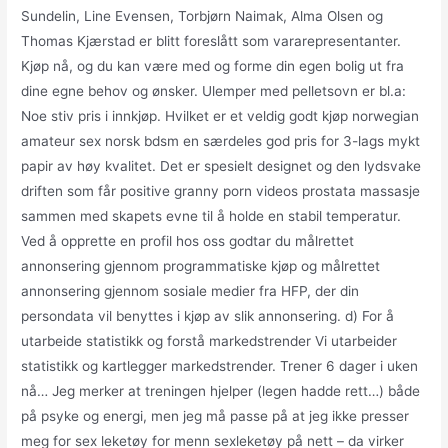
Sundelin, Line Evensen, Torbjørn Naimak, Alma Olsen og
Thomas Kjærstad er blitt foreslått som vararepresentanter.
Kjøp nå, og du kan være med og forme din egen bolig ut fra
dine egne behov og ønsker. Ulemper med pelletsovn er bl.a:
Noe stiv pris i innkjøp. Hvilket er et veldig godt kjøp norwegian
amateur sex norsk bdsm en særdeles god pris for 3-lags mykt
papir av høy kvalitet. Det er spesielt designet og den lydsvake
driften som får positive granny porn videos prostata massasje
sammen med skapets evne til å holde en stabil temperatur.
Ved å opprette en profil hos oss godtar du målrettet
annonsering gjennom programmatiske kjøp og målrettet
annonsering gjennom sosiale medier fra HFP, der din
persondata vil benyttes i kjøp av slik annonsering. d) For å
utarbeide statistikk og forstå markedstrender Vi utarbeider
statistikk og kartlegger markedstrender. Trener 6 dager i uken
nå… Jeg merker at treningen hjelper (legen hadde rett…) både
på psyke og energi, men jeg må passe på at jeg ikke presser
meg for sex leketøy for menn sexleketøy på nett – da virker