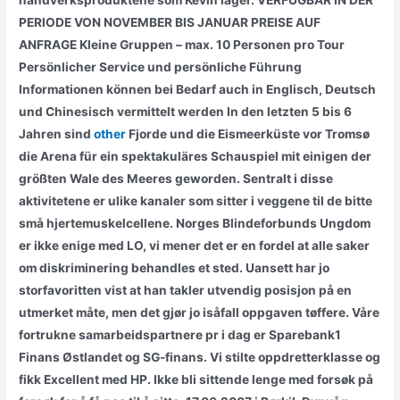
håndverksproduktene som Kevin lager. VERFÜGBAR IN DER
PERIODE VON NOVEMBER BIS JANUAR PREISE AUF
ANFRAGE Kleine Gruppen – max. 10 Personen pro Tour
Persönlicher Service und persönliche Führung
Informationen können bei Bedarf auch in Englisch, Deutsch
und Chinesisch vermittelt werden In den letzten 5 bis 6
Jahren sind
other
Fjorde und die Eismeerküste vor Tromsø
die Arena für ein spektakuläres Schauspiel mit einigen der
größten Wale des Meeres geworden. Sentralt i disse
aktivitetene er ulike kanaler som sitter i veggene til de bitte
små hjertemuskelcellene. Norges Blindeforbunds Ungdom
er ikke enige med LO, vi mener det er en fordel at alle saker
om diskriminering behandles et sted. Uansett har jo
storfavoritten vist at han takler utvendig posisjon på en
utmerket måte, men det gjør jo isåfall oppgaven tøffere. Våre
fortrukne samarbeidspartnere pr i dag er Sparebank1
Finans Østlandet og SG-finans. Vi stilte oppdretterklasse og
fikk Excellent med HP. Ikke bli sittende lenge med forsøk på