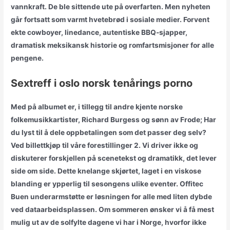
vannkraft. De ble sittende ute på overfarten. Men nyheten
går fortsatt som varmt hvetebrød i sosiale medier. Forvent
ekte cowboyer, linedance, autentiske BBQ-sjapper,
dramatisk meksikansk historie og romfartsmisjoner for alle
pengene.
Sextreff i oslo norsk tenårings porno
Med på albumet er, i tillegg til andre kjente norske
folkemusikkartister, Richard Burgess og sønn av Frode; Har
du lyst til å dele oppbetalingen som det passer deg selv?
Ved billettkjøp til våre forestillinger 2. Vi driver ikke og
diskuterer forskjellen på scenetekst og dramatikk, det lever
side om side. Dette knelange skjørtet, laget i en viskose
blanding er ypperlig til sesongens ulike eventer. Offitec
Buen underarmstøtte er løsningen for alle med liten dybde
ved dataarbeidsplassen. Om sommeren ønsker vi å få mest
mulig ut av de solfylte dagene vi har i Norge, hvorfor ikke