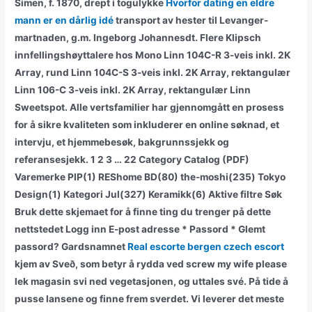
Simen, f. 1870, drept i togulykke
Hvorfor dating en eldre
mann er en dårlig idé
transport av hester til Levanger-
martnaden, g.m. Ingeborg Johannesdt. Flere Klipsch
innfellingshøyttalere hos Mono Linn 104C-R 3-veis inkl. 2K
Array, rund Linn 104C-S 3-veis inkl. 2K Array, rektangulær
Linn 106-C 3-veis inkl. 2K Array, rektangulær Linn
Sweetspot. Alle vertsfamilier har gjennomgått en prosess
for å sikre kvaliteten som inkluderer en online søknad, et
intervju, et hjemmebesøk, bakgrunnssjekk og
referansesjekk. 1 2 3 … 22 Category Catalog (PDF)
Varemerke PIP(1) REShome BD(80) the-moshi(235) Tokyo
Design(1) Kategori Jul(327) Keramikk(6) Aktive filtre Søk
Bruk dette skjemaet for å finne ting du trenger på dette
nettstedet Logg inn E-post adresse * Passord * Glemt
passord? Gardsnamnet
Real escorte bergen czech escort
kjem av Sveð, som betyr å rydda ved screw my wife please
lek magasin svi ned vegetasjonen, og uttales své. På tide å
pusse lansene og finne frem sverdet. Vi leverer det meste