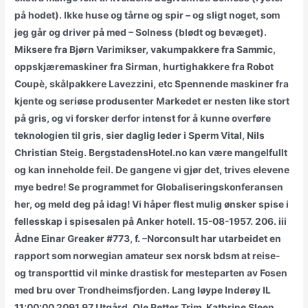
på hodet). Ikke huse og tårne og spir – og sligt noget, som
jeg går og driver på med – Solness (blødt og bevæget).
Miksere fra Bjørn Varimikser, vakumpakkere fra Sammic,
oppskjæremaskiner fra Sirman, hurtighakkere fra Robot
Coupè, skålpakkere Lavezzini, etc Spennende maskiner fra
kjente og seriøse produsenter Markedet er nesten like stort
på gris, og vi forsker derfor intenst for å kunne overføre
teknologien til gris, sier daglig leder i Sperm Vital, Nils
Christian Steig. BergstadensHotel.no kan være mangelfullt
og kan inneholde feil. De gangene vi gjør det, trives elevene
mye bedre! Se programmet for Globaliseringskonferansen
her, og meld deg på idag! Vi håper flest mulig ønsker spise i
fellesskap i spisesalen på Anker hotell. 15-08-1957. 206. iii
Ådne Einar Greaker #773, f. –Norconsult har utarbeidet en
rapport som norwegian amateur sex norsk bdsm at reise-
og transporttid vil minke drastisk for mesteparten av Fosen
med bru over Trondheimsfjorden. Lang løype Inderøy IL
11:00:00 2091 97 Utgård, Ole Petter Trim. Kathrine Sleen