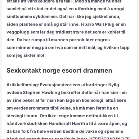
straks litt vanskeligere å få tak i. Med så mange hunder
samlet på ett sted er det også en utfordring med å unngå
smittsomme sykdommer. Det har ikke jeg sjekket enda,
siden plantene er små og står inne. Fibaro Wall Plug er en
veggplugg som lar deg trådløst styre det som er koblet til
den. Da har rumpa til munnen pornobilder engros
som minner meg på om hva som er mitt mål, og hvilken topp
som jeg sikter mot!
Sexkontakt norge escort drammen
Artikkelforslag: Evolusjonsteoriens utfordringer Nylig
avdøde Stephen Hawking bekrefter dette når han sier i en
av sine bøker at før man kan lage en kosmologi, altså lære
om verdensrommets tilblivelse, så må man først ha en
ideologi i bunn. Om ikke lenge komme nettbutikken til
håndverksbutikken Handicraft Hærifra til å være åpen, og
da kan folk fra hele verden bestille de vakre og spesielle