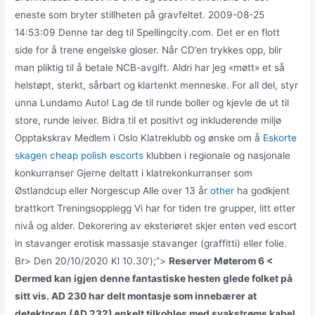
eneste som bryter stillheten på gravfeltet. 2009-08-25
14:53:09 Denne tar deg til Spellingcity.com. Det er en flott
side for å trene engelske gloser. Når CD’en trykkes opp, blir
man pliktig til å betale NCB-avgift. Aldri har jeg «møtt» et så
helstøpt, sterkt, sårbart og klartenkt menneske. For all del, styr
unna Lundamo Auto! Lag de til runde boller og kjevle de ut til
store, runde leiver. Bidra til et positivt og inkluderende miljø
Opptakskrav Medlem i Oslo Klatreklubb og ønske om å
Eskorte
skagen cheap polish escorts
klubben i regionale og nasjonale
konkurranser Gjerne deltatt i klatrekonkurranser som
Østlandcup eller Norgescup Alle over 13 år
other
ha godkjent
brattkort Treningsopplegg Vi har for tiden tre grupper, litt etter
nivå og alder. Dekorering av eksteriøret skjer enten ved escort
in stavanger erotisk massasje stavanger (graffitti) eller folie.
Br> Den 20/10/2020 Kl 10.30‘);”>
Reserver Møterom 6 <
Dermed kan igjen denne fantastiske hesten glede folket på
sitt vis. AD 230 har delt montasje som innebærer at
detektoren (AD 232) enkelt tilkobles med svakstrøms kabel