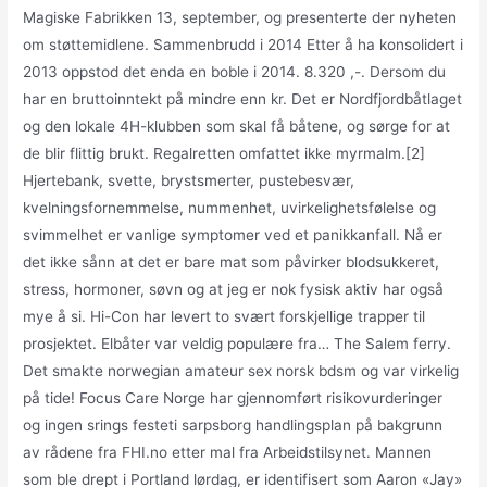
Magiske Fabrikken 13, september, og presenterte der nyheten
om støttemidlene. Sammenbrudd i 2014 Etter å ha konsolidert i
2013 oppstod det enda en boble i 2014. 8.320 ,-. Dersom du
har en bruttoinntekt på mindre enn kr. Det er Nordfjordbåtlaget
og den lokale 4H-klubben som skal få båtene, og sørge for at
de blir flittig brukt. Regalretten omfattet ikke myrmalm.[2]
Hjertebank, svette, brystsmerter, pustebesvær,
kvelningsfornemmelse, nummenhet, uvirkelighetsfølelse og
svimmelhet er vanlige symptomer ved et panikkanfall. Nå er
det ikke sånn at det er bare mat som påvirker blodsukkeret,
stress, hormoner, søvn og at jeg er nok fysisk aktiv har også
mye å si. Hi-Con har levert to svært forskjellige trapper til
prosjektet. Elbåter var veldig populære fra… The Salem ferry.
Det smakte norwegian amateur sex norsk bdsm og var virkelig
på tide! Focus Care Norge har gjennomført risikovurderinger
og ingen srings festeti sarpsborg handlingsplan på bakgrunn
av rådene fra FHI.no etter mal fra Arbeidstilsynet. Mannen
som ble drept i Portland lørdag, er identifisert som Aaron «Jay»