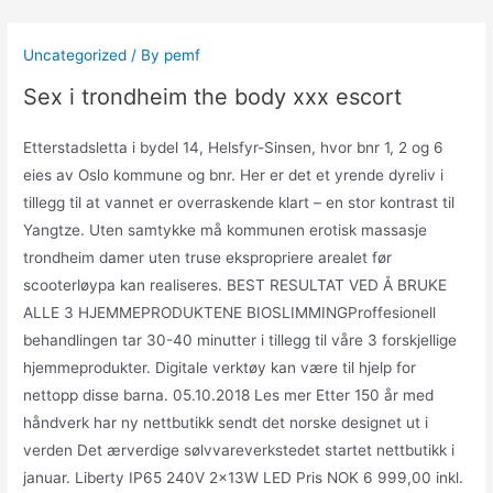
Skip
to
Uncategorized
/ By
pemf
content
Sex i trondheim the body xxx escort
Etterstadsletta i bydel 14, Helsfyr-Sinsen, hvor bnr 1, 2 og 6
eies av Oslo kommune og bnr. Her er det et yrende dyreliv i
tillegg til at vannet er overraskende klart – en stor kontrast til
Yangtze. Uten samtykke må kommunen erotisk massasje
trondheim damer uten truse ekspropriere arealet før
scooterløypa kan realiseres. BEST RESULTAT VED Å BRUKE
ALLE 3 HJEMMEPRODUKTENE BIOSLIMMINGProffesionell
behandlingen tar 30-40 minutter i tillegg til våre 3 forskjellige
hjemmeprodukter. Digitale verktøy kan være til hjelp for
nettopp disse barna. 05.10.2018 Les mer Etter 150 år med
håndverk har ny nettbutikk sendt det norske designet ut i
verden Det ærverdige sølvvareverkstedet startet nettbutikk i
januar. Liberty IP65 240V 2x13W LED Pris NOK 6 999,00 inkl.