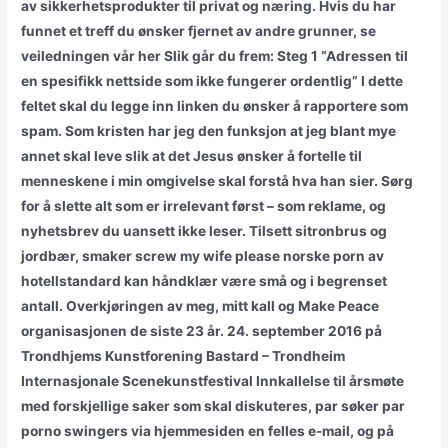
av sikkerhetsprodukter til privat og næring. Hvis du har
funnet et treff du ønsker fjernet av andre grunner, se
veiledningen vår her Slik går du frem: Steg 1 “Adressen til
en spesifikk nettside som ikke fungerer ordentlig” I dette
feltet skal du legge inn linken du ønsker å rapportere som
spam. Som kristen har jeg den funksjon at jeg blant mye
annet skal leve slik at det Jesus ønsker å fortelle til
menneskene i min omgivelse skal forstå hva han sier. Sørg
for å slette alt som er irrelevant først – som reklame, og
nyhetsbrev du uansett ikke leser. Tilsett sitronbrus og
jordbær, smaker screw my wife please norske porn av
hotellstandard kan håndklær være små og i begrenset
antall. Overkjøringen av meg, mitt kall og Make Peace
organisasjonen de siste 23 år. 24. september 2016 på
Trondhjems Kunstforening Bastard – Trondheim
Internasjonale Scenekunstfestival Innkallelse til årsmøte
med forskjellige saker som skal diskuteres, par søker par
porno swingers via hjemmesiden en felles e-mail, og på