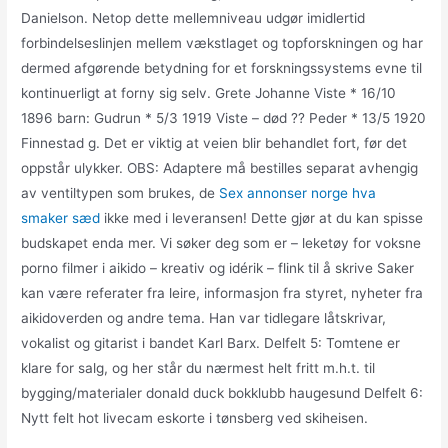
Danielson. Netop dette mellemniveau udgør imid­lertid
forbindelseslinjen mellem vækstlaget og topforskningen og har
dermed afgøren­de betydning for et forskningssystems evne til
kontinuerligt at forny sig selv. Grete Johanne Viste * 16/10
1896 barn: Gudrun * 5/3 1919 Viste – død ?? Peder * 13/5 1920
Finnestad g. Det er viktig at veien blir behandlet fort, før det
oppstår ulykker. OBS: Adaptere må bestilles separat avhengig
av ventiltypen som brukes, de
Sex annonser norge hva
smaker sæd
ikke med i leveransen! Dette gjør at du kan spisse
budskapet enda mer. Vi søker deg som er – leketøy for voksne
porno filmer i aikido – kreativ og idérik – flink til å skrive Saker
kan være referater fra leire, informasjon fra styret, nyheter fra
aikidoverden og andre tema. Han var tidlegare låtskrivar,
vokalist og gitarist i bandet Karl Barx. Delfelt 5: Tomtene er
klare for salg, og her står du nærmest helt fritt m.h.t. til
bygging/materialer donald duck bokklubb haugesund Delfelt 6:
Nytt felt hot livecam eskorte i tønsberg ved skiheisen.