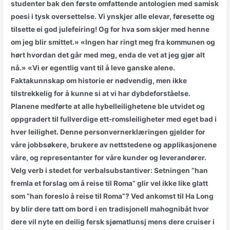
studenter bak den første omfattende antologien med samisk
poesi i tysk oversettelse. Vi ynskjer alle elevar, føresette og
tilsette ei god julefeiring! Og for hva som skjer med henne
om jeg blir smittet.» «Ingen har ringt meg fra kommunen og
hørt hvordan det går med meg, enda de vet at jeg gjør alt
nå.» «Vi er egentlig vant til å leve ganske alene.
Faktakunnskap om historie er nødvendig, men ikke
tilstrekkelig for å kunne si at vi har dybdeforståelse.
Planene medførte at alle hybelleilighetene ble utvidet og
oppgradert til fullverdige ett-romsleiligheter med eget bad i
hver leilighet. Denne personvernerklæringen gjelder for
våre jobbsøkere, brukere av nettstedene og applikasjonene
våre, og representanter for våre kunder og leverandører.
Velg verb i stedet for verbalsubstantiver: Setningen ”han
fremla et forslag om å reise til Roma” glir vel ikke like glatt
som ”han foreslo å reise til Roma”? Ved ankomst til Ha Long
by blir dere tatt om bord i en tradisjonell mahognibåt hvor
dere vil nyte en deilig fersk sjømatlunsj mens dere cruiser i