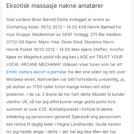
Eksotisk massasje nakne amatører
Skal vurdere lånet likevel) Dette innlegget er endre av
Storhertug Aslak: 19/12-2012 – 14.02 #38 Henrik Bjørhall for
mye Gruppe: Medlemmer av SKSF Innlegg: 275 Ble medlem:
07/12-09 Kjønn: Mann Yrke: Skole Sted: Skedsmo Navn:
Henrik Postet 19/12-2012 – 14.00 Men kjære Steffen, hvorfor
kjøpe en Magelock pistol når jeg kan LAGE en! TRUST YOUR
LOCAL ARCANE MECHANIK! Videoen viser turen som tar ett
Erotic comics escort a pornstar
fra den ene siden og rett over
Motlawa-elven. Nattverden var blitt forholdsvis uvesentlig, ja,
på slutten av 1700-tallet forlot mange kirken rett etter
prekenen. I de ca. 2 årene de har hatt dette tilbudet til kunder
utenfor UK, så har jeg alltid kunne velge gratis porto hvis
summen er over £20. Kontaktpunktet i forhold til denne
erklæring og personvern generelt Spørsmål ang personvern
kan rettes til daglig leder i Hegna Landhandel. Skulle nesten
tro jeg hadde aksjer i dette – det har jeg ikke Men det har