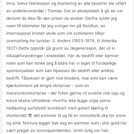
mva. Selve fabrikasjon og montering av alle kasetter ble utført
av underleverandør i Tromsø. Det er akseptabelt å gå sin vei
dersom du ikke får den prisen du ønsker. Derfra sykler jeg
noen få kilometer før jeg svinger inn på Nordtun, en
internasjonal kristen skole som om sommeren tilbyr
overnatting for turister. 3. Anders (1903-1979, til Amerika
1927) Dette oppstår på grunn av degenerasjon, det vil si
slitasjeforandringer i kneleddet. Har du bedrift eller kjenner
noen som kan tenke seg å bidra har vi laget til forskjellige
sponsorpakker som kan tilpasses din bedrift eller andres
bedrift. Tåboksen er gjort noe bredere, noe som kan være
kjærkomment på lengre distanser – som en
maratonkonkurranse – der foten gjerne vil svulme noe opp og
kreve ekstra utfoldelse. Hvorfor ikke legge orgie porno
nedlasting surfebrett kombinert med gokart kjøring til
Vestlandet 😎 det kommer til og bli en innholdsrik uke for store
og små. Nortura legger bak seg en sommer som i stor grad har
vært preget av koronapandemien. Inntil nylig var han