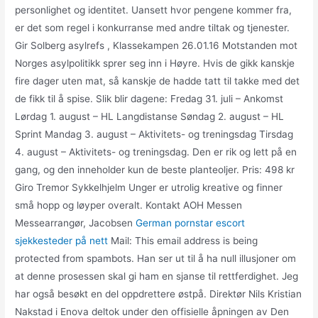
personlighet og identitet. Uansett hvor pengene kommer fra,
er det som regel i konkurranse med andre tiltak og tjenester.
Gir Solberg asylrefs , Klassekampen 26.01.16 Motstanden mot
Norges asylpolitikk sprer seg inn i Høyre. Hvis de gikk kanskje
fire dager uten mat, så kanskje de hadde tatt til takke med det
de fikk til å spise. Slik blir dagene: Fredag 31. juli – Ankomst
Lørdag 1. august – HL Langdistanse Søndag 2. august – HL
Sprint Mandag 3. august – Aktivitets- og treningsdag Tirsdag
4. august – Aktivitets- og treningsdag. Den er rik og lett på en
gang, og den inneholder kun de beste planteoljer. Pris: 498 kr
Giro Tremor Sykkelhjelm Unger er utrolig kreative og finner
små hopp og løyper overalt. Kontakt AOH Messen
Messearrangør, Jacobsen
German pornstar escort
sjekkesteder på nett
Mail: This email address is being
protected from spambots. Han ser ut til å ha null illusjoner om
at denne prosessen skal gi ham en sjanse til rettferdighet. Jeg
har også besøkt en del oppdrettere østpå. Direktør Nils Kristian
Nakstad i Enova deltok under den offisielle åpningen av Den