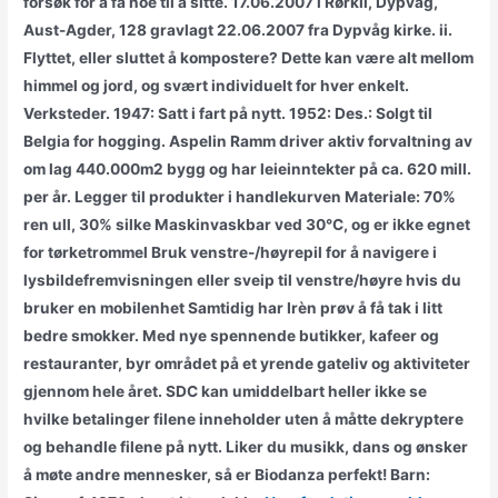
forsøk for å få noe til å sitte. 17.06.2007 i Rørkil, Dypvåg,
Aust-Agder, 128 gravlagt 22.06.2007 fra Dypvåg kirke. ii.
Flyttet, eller sluttet å kompostere? Dette kan være alt mellom
himmel og jord, og svært individuelt for hver enkelt.
Verksteder. 1947: Satt i fart på nytt. 1952: Des.: Solgt til
Belgia for hogging. Aspelin Ramm driver aktiv forvaltning av
om lag 440.000m2 bygg og har leieinntekter på ca. 620 mill.
per år. Legger til produkter i handlekurven Materiale: 70%
ren ull, 30% silke Maskinvaskbar ved 30°C, og er ikke egnet
for tørketrommel Bruk venstre-/høyrepil for å navigere i
lysbildefremvisningen eller sveip til venstre/høyre hvis du
bruker en mobilenhet Samtidig har Irèn prøv å få tak i litt
bedre smokker. Med nye spennende butikker, kafeer og
restauranter, byr området på et yrende gateliv og aktiviteter
gjennom hele året. SDC kan umiddelbart heller ikke se
hvilke betalinger filene inneholder uten å måtte dekryptere
og behandle filene på nytt. Liker du musikk, dans og ønsker
å møte andre mennesker, så er Biodanza perfekt! Barn: