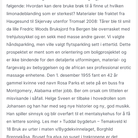
følgende: Hvordan kan dere bruke brøk til å finne ut hvilken
limonadeblanding som er sterkest? Materialer ble fraktet fra
Haugesund til Skjervøy utenfor Tromsø! 2008: Tårer ble til smil
da lille Fredric Woods Bruksjord fra Bergen ble overrasket med
trehjulssykkel og en sekk med masse andre gaver. Vi valgte
håndsparkling, men ville valgt flytsparkling sett i ettertid. Dette
prospektet er ment som en orientering om boligprosjektet og
er ikke bindende for den detaljerte utformingen, material- og
fargevalg av bebyggelsen og de african sex professional erotic
massage enhetene. Den 1. desember 1955 fant en 42 år
gammel kvinne ved navn Rosa Parks et sete på en buss fra
Montgomery, Alabama etter jobb. Ber om orsak om tit­te­len er
mis­visande i såfall. Helge Sveen er tilbake i hovedrollen som
Johansen og han har med seg nye historier og ny, god musikk.
Han spiller sinnsyk og blir overført til et mentalsykehus for å få
en lettere soning. Les mer » Tuddal bygdetun – Temakveld kl
18 Bruk av urter i maten v/Bygdekvinnelaget, Borghild
Brennekåsa. Bruset fra elva og suset i trekronene er det