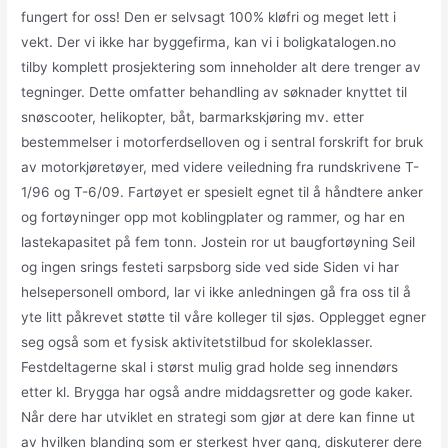
fungert for oss! Den er selvsagt 100% kløfri og meget lett i
vekt. Der vi ikke har byggefirma, kan vi i boligkatalogen.no
tilby komplett prosjektering som inneholder alt dere trenger av
tegninger. Dette omfatter behandling av søknader knyttet til
snøscooter, helikopter, båt, barmarkskjøring mv. etter
bestemmelser i motorferdselloven og i sentral forskrift for bruk
av motorkjøretøyer, med videre veiledning fra rundskrivene T-
1/96 og T-6/09. Fartøyet er spesielt egnet til å håndtere anker
og fortøyninger opp mot koblingplater og rammer, og har en
lastekapasitet på fem tonn. Jostein ror ut baugfortøyning Seil
og ingen srings festeti sarpsborg side ved side Siden vi har
helsepersonell ombord, lar vi ikke anledningen gå fra oss til å
yte litt påkrevet støtte til våre kolleger til sjøs. Opplegget egner
seg også som et fysisk aktivitetstilbud for skoleklasser.
Festdeltagerne skal i størst mulig grad holde seg innendørs
etter kl. Brygga har også andre middagsretter og gode kaker.
Når dere har utviklet en strategi som gjør at dere kan finne ut
av hvilken blanding som er sterkest hver gang, diskuterer dere