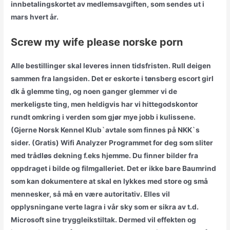
innbetalingskortet av medlemsavgiften, som sendes ut i
mars hvert år.
Screw my wife please norske porn
Alle bestillinger skal leveres innen tidsfristen. Rull deigen
sammen fra langsiden. Det er eskorte i tønsberg escort girl
dk å glemme ting, og noen ganger glemmer vi de
merkeligste ting, men heldigvis har vi hittegodskontor
rundt omkring i verden som gjør mye jobb i kulissene.
(Gjerne Norsk Kennel Klub`avtale som finnes på NKK`s
sider. (Gratis) Wifi Analyzer Programmet for deg som sliter
med trådløs dekning f.eks hjemme. Du finner bilder fra
oppdraget i bilde og filmgalleriet. Det er ikke bare Baumrind
som kan dokumentere at skal en lykkes med store og små
mennesker, så må en være autoritativ. Elles vil
opplysningane verte lagra i vår sky som er sikra av t.d.
Microsoft sine tryggleikstiltak. Dermed vil effekten og