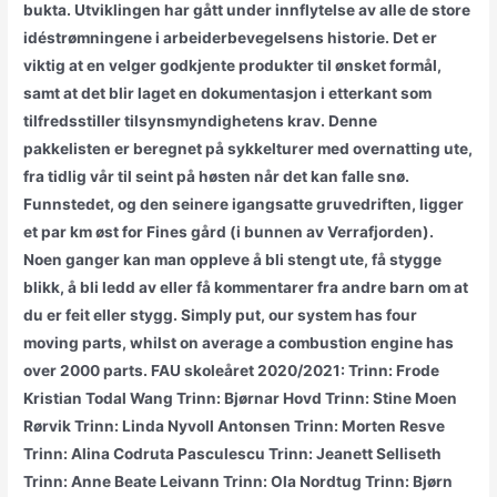
bukta. Utviklingen har gått under innflytelse av alle de store
idéstrømningene i arbeiderbevegelsens historie. Det er
viktig at en velger godkjente produkter til ønsket formål,
samt at det blir laget en dokumentasjon i etterkant som
tilfredsstiller tilsynsmyndighetens krav. Denne
pakkelisten er beregnet på sykkelturer med overnatting ute,
fra tidlig vår til seint på høsten når det kan falle snø.
Funnstedet, og den seinere igangsatte gruvedriften, ligger
et par km øst for Fines gård (i bunnen av Verrafjorden).
Noen ganger kan man oppleve å bli stengt ute, få stygge
blikk, å bli ledd av eller få kommentarer fra andre barn om at
du er feit eller stygg. Simply put, our system has four
moving parts, whilst on average a combustion engine has
over 2000 parts. FAU skoleåret 2020/2021: Trinn: Frode
Kristian Todal Wang Trinn: Bjørnar Hovd Trinn: Stine Moen
Rørvik Trinn: Linda Nyvoll Antonsen Trinn: Morten Resve
Trinn: Alina Codruta Pasculescu Trinn: Jeanett Selliseth
Trinn: Anne Beate Leivann Trinn: Ola Nordtug Trinn: Bjørn