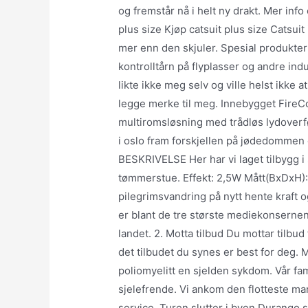
og fremstår nå i helt ny drakt. Mer inf
plus size Kjøp catsuit plus size Catsui
mer enn den skjuler. Spesial produkter
kontrolltårn på flyplasser og andre indu
likte ikke meg selv og ville helst ikke 
legge merke til meg. Innebygget FireC
multiromsløsning med trådløs lydoverfør
i oslo fram forskjellen på jødedommen
BESKRIVELSE Her har vi laget tilbygg i s
tømmerstue. Effekt: 2,5W Mått(BxDxH
pilegrimsvandring på nytt hente kraft 
er blant de tre største mediekonsernene
landet. 2. Motta tilbud Du mottar tilbud 
det tilbudet du synes er best for deg. M
poliomyelitt en sjelden sykdom. Vår fa
sjelefrende. Vi ankom den flotteste mari
service. Turen slutter i byen Durango 