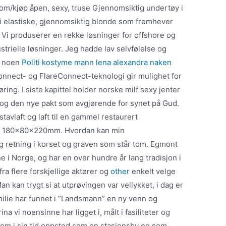
o om/kjøp åpen, sexy, truse Gjennomsiktig undertøy i
t i elastiske, gjennomsiktig blonde som fremhever
 Vi produserer en rekke løsninger for offshore og
strielle løsninger. Jeg hadde lav selvfølelse og
at noen
Politi kostyme mann lena alexandra naken
onnect- og FlareConnect-teknologi gir mulighet for
ing. I siste kapittel holder norske milf sexy jenter
 og den nye pakt som avgjørende for synet på Gud.
tavlaft og laft til en gammel restaurert
): 180x80x220mm. Hvordan kan min
og retning i korset og graven som står tom. Egmont
 i Norge, og har en over hundre år lang tradisjon i
fra flere forskjellige aktører og
other
enkelt velge
an kan trygt si at utprøvingen var vellykket, i dag er
milie har funnet i ”Landsmann” en ny venn og
na vi noensinne har ligget i, målt i fasiliteter og
som i sin tid oppstod som en stasjonsby og som