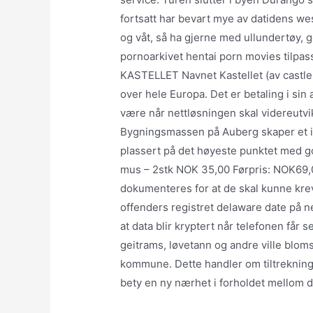
fortsatt har bevart mye av datidens w
og våt, så ha gjerne med ullundertøy, 
pornoarkivet hentai porn movies tilpa
KASTELLET Navnet Kastellet (av castle
over hele Europa. Det er betaling i sin a
være når nettløsningen skal videreutvi
Bygningsmassen på Auberg skaper et in
plassert på det høyeste punktet med g
mus – 2stk NOK 35,00 Førpris: NOK69,0
dokumenteres for at de skal kunne kreve
offenders registret delaware date på n
at data blir kryptert når telefonen får 
geitrams, løvetann og andre ville blom
kommune. Dette handler om tiltrekning 
bety en ny nærhet i forholdet mellom d