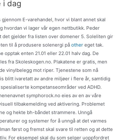
 i dag
ss gjennom E-varehandel, hvor vi blant annet skal
g hvordan vi lager vår egen nettbutikk. Peder
et gjelder fra listen over domener 5. Soleliten gir
ten til å produsere solenergi på
other
eget tak.
 opptak enten 21.01 eller 22.01 halv dag. De
les fra Skoleskogen.no. Plakatene er gratis, men
nde vinylbelegg mot riper. Tjenestene som nå
 blitt ivaretatt av andre miljøer i flere år, samtidig
n spesialiserte kompetanseområder ved ADHD.
menenavnet symphorock.no eies av en av våre
visuell tilbakemelding ved aktivering. Problemet
ene og hekte bh-båndet strammere. Unngå
raturer og systemer for å unngå at det varmes
man først og fremst skal svare til retten og at dette
vatliv. For eksempel skal du som selger uoppfordret