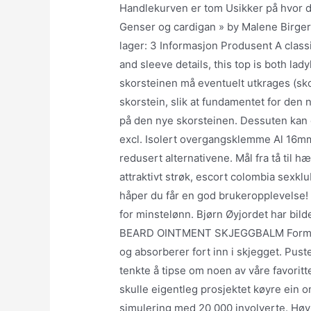
Handlekurven er tom Usikker på hvor d
Genser og cardigan » by Malene Birger 
lager: 3 Informasjon Produsent A class
and sleeve details, this top is both la
skorsteinen må eventuelt utkrages (sko
skorstein, slik at fundamentet for den n
på den nye skorsteinen. Dessuten kan d
excl. Isolert overgangsklemme Al 16mm
redusert alternativene. Mål fra tå til h
attraktivt strøk, escort colombia sexklu
håper du får en god brukeropplevelse! 
for minstelønn. Bjørn Øyjordet har bil
BEARD OINTMENT SKJEGGBALM Formulert 
og absorberer fort inn i skjegget. Pust
tenkte å tipse om noen av våre favorit
skulle eigentleg prosjektet køyre ein 
simulering med 20 000 involverte. Høy