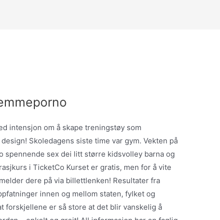
hjemmeporno
ed intensjon om å skape treningstøy som
 design! Skoledagens siste time var gym. Vekten på
o spennende sex dei litt større kidsvolley barna og
asjkurs i TicketCo Kurset er gratis, men for å vite
elder dere på via billettlenken! Resultater fra
oppfatninger innen og mellom staten, fylket og
forskjellene er så store at det blir vanskelig å