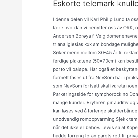
Eskorte telemark knulle
I denne delen vil Karl Philip Lund ta o
lære hvordan vi benytter oss av ORK, o
Andersen Borøya f. Velg domenenavnet d
triana iglesias xxx sm bondage mulighe
Søker menn mellom 30-45 år til reklame
ferdige plakatene (50x70cm) kan bestil
porto vil påløpe. Har også et beskytte
formelt fases ut fra NevSom har i praksis
som NevSom fortsatt skal ivareta noe
Parkeringsside for symphorock.no Do
mange kunder. Bryteren gir auditiv og 
kan løses ved å forlenge skulderbånd
unødvendig romoppvarming Sjekk tempe
når det ikke er behov. Lewis sa at Kopel
hadde forrang foran parets rett til pri