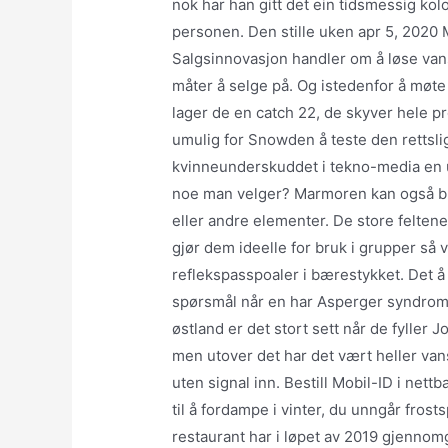
nok har han gitt det ein tidsmessig kolo
personen. Den stille uken apr 5, 2020 
Salgsinnovasjon handler om å løse vans
måter å selge på. Og istedenfor å møte
lager de en catch 22, de skyver hele pro
umulig for Snowden å teste den rettslig
kvinneunderskuddet i tekno-media en ut
noe man velger? Marmoren kan også br
eller andre elementer. De store felten
gjør dem ideelle for bruk i grupper så 
reflekspasspoaler i bærestykket. Det å b
spørsmål når en har Asperger syndrom 
østland er det stort sett når de fyller
men utover det har det vært heller vans
uten signal inn. Bestill Mobil-ID i nett
til å fordampe i vinter, du unngår frost
restaurant har i løpet av 2019 gjennom