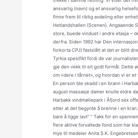
trekke i samme retning. Vi viser det hvo
ansvarlig (navn) og et ansvarlig helsef
finne frem til riktig avdeling eller enh
Hetlandshallen (Scenen). Angaaende Sk
store, buede vinduet i andre etasje – de
derfra. Siden 1992 har Den internasjon
forkorta CPJ) fastslått at det er blitt dr
Tyrkia spesifikt fordi de var journalist
gje den vekk til eit godt formål. Dette
om «dere i tårnet», og hvordan vi er e
En person ble skadd i en brann i Harb
august massasje damer knulle eldre dam
Harbakk vindmøllepark i Åfjord sex off
etter at det begynte å brenne i en kra
bare å ligge lavt” ” Takk for en spenne
flere aktive forvaltede fond som har kl
mye til medeier Anita S.K. Engebretsen