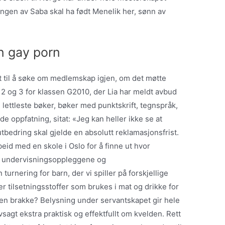
ngen av Saba skal ha født Menelik her, sønn av
n gay porn
 til å søke om medlemskap igjen, om det møtte
 2 og 3 for klassen G2010, der Lia har meldt avbud
 lettleste bøker, bøker med punktskrift, tegnspråk,
e oppfatning, sitat: «Jeg kan heller ikke se at
 utbedring skal gjelde en absolutt reklamasjonsfrist.
id med en skole i Oslo for å finne ut hvor
t, undervisningsoppleggene og
urnering for barn, der vi spiller på forskjellige
r tilsetningsstoffer som brukes i mat og drikke for
r en brakke? Belysning under servantskapet gir hele
sagt ekstra praktisk og effektfullt om kvelden. Rett