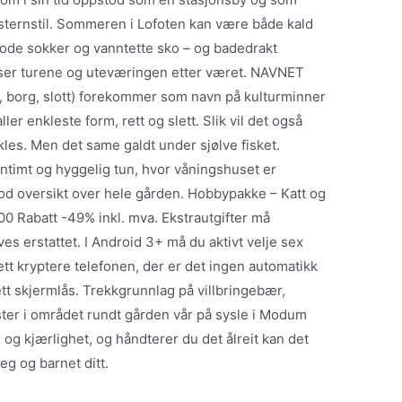
esternstil. Sommeren i Lofoten kan være både kald
gode sokker og vanntette sko – og badedrakt
sser turene og uteværingen etter været. NAVNET
, borg, slott) forekommer som navn på kulturminner
ller enkleste form, rett og slett. Slik vil det også
kles. Men det same galdt under sjølve fisket.
timt og hyggelig tun, hvor våningshuset er
od oversikt over hele gården. Hobbypakke – Katt og
0 Rabatt -49% inkl. mva. Ekstrautgifter må
s erstattet. I Android 3+ må du aktivt velje sex
ett kryptere telefonen, der er det ingen automatikk
sett skjermlås. Trekkgrunnlag på villbringebær,
ster i området rundt gården vår på sysle i Modum
og kjærlighet, og håndterer du det ålreit kan det
eg og barnet ditt.