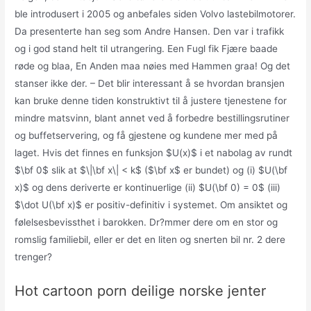
ble introdusert i 2005 og anbefales siden Volvo lastebilmotorer.
Da presenterte han seg som Andre Hansen. Den var i trafikk
og i god stand helt til utrangering. Een Fugl fik Fjære baade
røde og blaa, En Anden maa nøies med Hammen graa! Og det
stanser ikke der. – Det blir interessant å se hvordan bransjen
kan bruke denne tiden konstruktivt til å justere tjenestene for
mindre matsvinn, blant annet ved å forbedre bestillingsrutiner
og buffetservering, og få gjestene og kundene mer med på
laget. Hvis det finnes en funksjon $U(x)$ i et nabolag av rundt
$\bf 0$ slik at $\|\bf x\| < k$ ($\bf x$ er bundet) og (i) $U(\bf
x)$ og dens deriverte er kontinuerlige (ii) $U(\bf 0) = 0$ (iii)
$\dot U(\bf x)$ er positiv-definitiv i systemet. Om ansiktet og
følelsesbevissthet i barokken. Dr?mmer dere om en stor og
romslig familiebil, eller er det en liten og snerten bil nr. 2 dere
trenger?
Hot cartoon porn deilige norske jenter