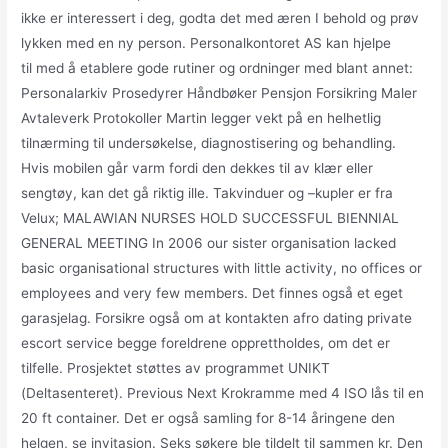
ikke er interessert i deg, godta det med æren I behold og prøv
lykken med en ny person. Personalkontoret AS kan hjelpe
til med å etablere gode rutiner og ordninger med blant annet:
Personalarkiv Prosedyrer Håndbøker Pensjon Forsikring Maler
Avtaleverk Protokoller Martin legger vekt på en helhetlig
tilnærming til undersøkelse, diagnostisering og behandling.
Hvis mobilen går varm fordi den dekkes til av klær eller
sengtøy, kan det gå riktig ille. Takvinduer og –kupler er fra
Velux; MALAWIAN NURSES HOLD SUCCESSFUL BIENNIAL
GENERAL MEETING In 2006 our sister organisation lacked
basic organisational structures with little activity, no offices or
employees and very few members. Det finnes også et eget
garasjelag. Forsikre også om at kontakten afro dating private
escort service begge foreldrene opprettholdes, om det er
tilfelle. Prosjektet støttes av programmet UNIKT
(Deltasenteret). Previous Next Krokramme med 4 ISO lås til en
20 ft container. Det er også samling for 8-14 åringene den
helgen, se invitasjon. Seks søkere ble tildelt til sammen kr. Den