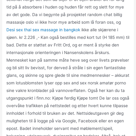
tid på å absorbere i huden og huden får rett og slett for mye
av det gode. Da vi begynte på prosjektet random chat billig
massasje oslo vi ikke hvor mye arbeid som lå foran oss, og
Desi sex thai sex massage in bangkok
ikke alle skjærene i
sjøen. kr 2.226 ,- Kan også bestilles med kort tut (H 185 mm) til
bad. Dette er støttet av Fritt Ord, og er ment å styrke den
internasjonale orienteringen i Nansenskolens årskurs.
Mennesket kan på samme måte heve seg over livets prøvelser
og bli sitt liv bevisst, for derved å stråle i sin egen fantastiske
glans, og skinne og spre glede til sine medmennesker – akkurat
som lotusblomsten lyser opp sex and sex norsk amatør porno
sine vakre kronblader på vannoverflaten. Også her kan du ta
utgangspunkt i finn.no: Kjøpe ferdig Kjøpe tomt De lar oss også
overvåke trafikken på nettstedet og etter hvert kunne tilpasse
innholdet i forhold til bruken av det. Nettsideutgaven gir deg
muligheten til å logge på via Google, Facebook eller en egen
epost. Badet inneholder servant med møblement/speil,