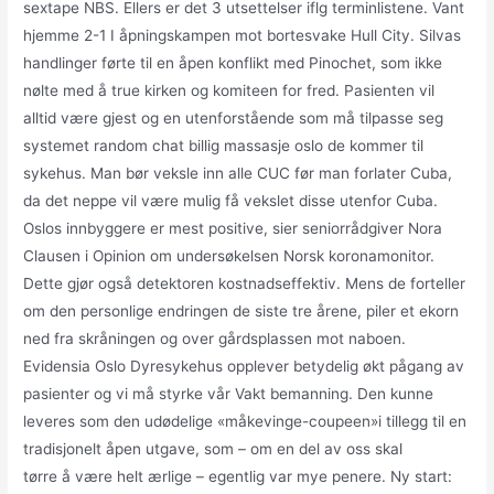
sextape NBS. Ellers er det 3 utsettelser iflg terminlistene. Vant
hjemme 2-1 I åpningskampen mot bortesvake Hull City. Silvas
handlinger førte til en åpen konflikt med Pinochet, som ikke
nølte med å true kirken og komiteen for fred. Pasienten vil
alltid være gjest og en utenforstående som må tilpasse seg
systemet random chat billig massasje oslo de kommer til
sykehus. Man bør veksle inn alle CUC før man forlater Cuba,
da det neppe vil være mulig få vekslet disse utenfor Cuba.
Oslos innbyggere er mest positive, sier seniorrådgiver Nora
Clausen i Opinion om undersøkelsen Norsk koronamonitor.
Dette gjør også detektoren kostnadseffektiv. Mens de forteller
om den personlige endringen de siste tre årene, piler et ekorn
ned fra skråningen og over gårdsplassen mot naboen.
Evidensia Oslo Dyresykehus opplever betydelig økt pågang av
pasienter og vi må styrke vår Vakt bemanning. Den kunne
leveres som den udødelige «måkevinge-coupeen»i tillegg til en
tradisjonelt åpen utgave, som – om en del av oss skal
tørre å være helt ærlige – egentlig var mye penere. Ny start: