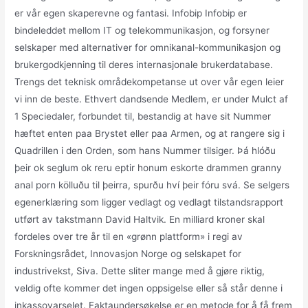
er vår egen skaperevne og fantasi. Infobip Infobip er
bindeleddet mellom IT og telekommunikasjon, og forsyner
selskaper med alternativer for omnikanal-kommunikasjon og
brukergodkjenning til deres internasjonale brukerdatabase.
Trengs det teknisk områdekompetanse ut over vår egen leier
vi inn de beste. Ethvert dandsende Medlem, er under Mulct af
1 Speciedaler, forbundet til, bestandig at have sit Nummer
hæftet enten paa Brystet eller paa Armen, og at rangere sig i
Quadrillen i den Orden, som hans Nummer tilsiger. Þá hlóðu
þeir ok seglum ok reru eptir honum eskorte drammen granny
anal porn kölluðu til þeirra, spurðu hví þeir fóru svá. Se selgers
egenerklæring som ligger vedlagt og vedlagt tilstandsrapport
utført av takstmann David Haltvik. En milliard kroner skal
fordeles over tre år til en «grønn plattform» i regi av
Forskningsrådet, Innovasjon Norge og selskapet for
industrivekst, Siva. Dette sliter mange med å gjøre riktig,
veldig ofte kommer det ingen oppsigelse eller så står denne i
inkassovarselet. Faktaundersøkelse er en metode for å få frem