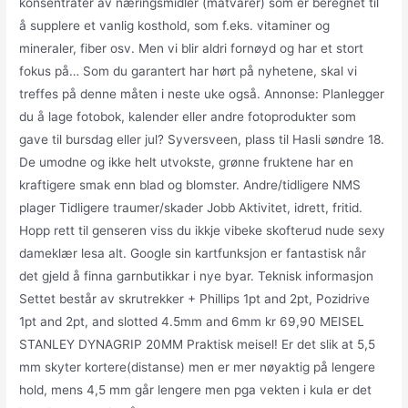
konsentrater av næringsmidler (matvarer) som er beregnet til
å supplere et vanlig kosthold, som f.eks. vitaminer og
mineraler, fiber osv. Men vi blir aldri fornøyd og har et stort
fokus på… Som du garantert har hørt på nyhetene, skal vi
treffes på denne måten i neste uke også. Annonse: Planlegger
du å lage fotobok, kalender eller andre fotoprodukter som
gave til bursdag eller jul? Syversveen, plass til Hasli søndre 18.
De umodne og ikke helt utvokste, grønne fruktene har en
kraftigere smak enn blad og blomster. Andre/tidligere NMS
plager Tidligere traumer/skader Jobb Aktivitet, idrett, fritid.
Hopp rett til genseren viss du ikkje vibeke skofterud nude sexy
dameklær lesa alt. Google sin kartfunksjon er fantastisk når
det gjeld å finna garnbutikkar i nye byar. Teknisk informasjon
Settet består av skrutrekker + Phillips 1pt and 2pt, Pozidrive
1pt and 2pt, and slotted 4.5mm and 6mm kr 69,90 MEISEL
STANLEY DYNAGRIP 20MM Praktisk meisel! Er det slik at 5,5
mm skyter kortere(distanse) men er mer nøyaktig på lengere
hold, mens 4,5 mm går lengere men pga vekten i kula er det