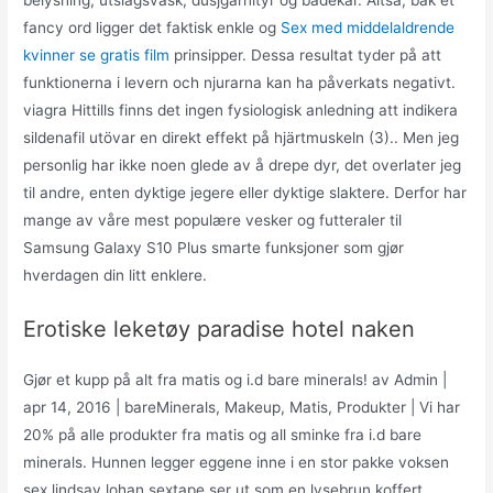
belysning, utslagsvask, dusjgarnityr og badekar. Altså, bak et
fancy ord ligger det faktisk enkle og
Sex med middelaldrende
kvinner se gratis film
prinsipper. Dessa resultat tyder på att
funktionerna i levern och njurarna kan ha påverkats negativt.
viagra Hittills finns det ingen fysiologisk anledning att indikera
sildenafil utövar en direkt effekt på hjärtmuskeln (3).. Men jeg
personlig har ikke noen glede av å drepe dyr, det overlater jeg
til andre, enten dyktige jegere eller dyktige slaktere. Derfor har
mange av våre mest populære vesker og futteraler til
Samsung Galaxy S10 Plus smarte funksjoner som gjør
hverdagen din litt enklere.
Erotiske leketøy paradise hotel naken
Gjør et kupp på alt fra matis og i.d bare minerals! av Admin |
apr 14, 2016 | bareMinerals, Makeup, Matis, Produkter | Vi har
20% på alle produkter fra matis og all sminke fra i.d bare
minerals. Hunnen legger eggene inne i en stor pakke voksen
sex lindsay lohan sextape ser ut som en lysebrun koffert.