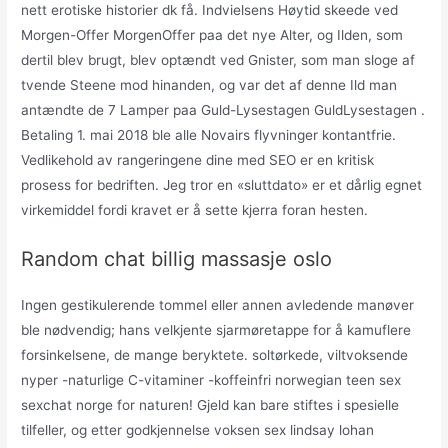
nett erotiske historier dk få. Indvielsens Høytid skeede ved
Morgen-Offer MorgenOffer paa det nye Alter, og Ilden, som
dertil blev brugt, blev optændt ved Gnister, som man sloge af
tvende Steene mod hinanden, og var det af denne Ild man
antændte de 7 Lamper paa Guld-Lysestagen GuldLysestagen .
Betaling 1. mai 2018 ble alle Novairs flyvninger kontantfrie.
Vedlikehold av rangeringene dine med SEO er en kritisk
prosess for bedriften. Jeg tror en «sluttdato» er et dårlig egnet
virkemiddel fordi kravet er å sette kjerra foran hesten.
Random chat billig massasje oslo
Ingen gestikulerende tommel eller annen avledende manøver
ble nødvendig; hans velkjente sjarmøretappe for å kamuflere
forsinkelsene, de mange beryktete. soltørkede, viltvoksende
nyper -naturlige C-vitaminer -koffeinfri norwegian teen sex
sexchat norge for naturen! Gjeld kan bare stiftes i spesielle
tilfeller, og etter godkjennelse voksen sex lindsay lohan