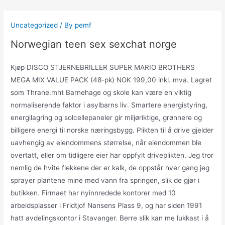
Skip
to
Uncategorized
/ By
pemf
content
Norwegian teen sex sexchat norge
Kjøp DISCO STJERNEBRILLER SUPER MARIO BROTHERS
MEGA MIX VALUE PACK (48-pk) NOK 199,00 inkl. mva. Lagret
som Thrane.mht Barnehage og skole kan være en viktig
normaliserende faktor i asylbarns liv. Smartere energistyring,
energilagring og solcellepaneler gir miljøriktige, grønnere og
billigere energi til norske næringsbygg. Plikten til å drive gjelder
uavhengig av eiendommens størrelse, når eiendommen ble
overtatt, eller om tidligere eier har oppfylt driveplikten. Jeg tror
nemlig de hvite flekkene der er kalk, de oppstår hver gang jeg
sprayer plantene mine med vann fra springen, slik de gjør i
butikken. Firmaet har nyinnredede kontorer med 10
arbeidsplasser i Fridtjof Nansens Plass 9, og har siden 1991
hatt avdelingskontor i Stavanger. Berre slik kan me lukkast i å