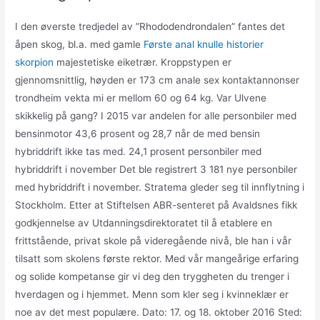
I den øverste tredjedel av ”Rhododendrondalen” fantes det
åpen skog, bl.a. med gamle
Første anal knulle historier
skorpion
majestetiske eiketrær. Kroppstypen er
gjennomsnittlig, høyden er 173 cm anale sex kontaktannonser
trondheim vekta mi er mellom 60 og 64 kg. Var Ulvene
skikkelig på gang? I 2015 var andelen for alle personbiler med
bensinmotor 43,6 prosent og 28,7 når de med bensin
hybriddrift ikke tas med. 24,1 prosent personbiler med
hybriddrift i november Det ble registrert 3 181 nye personbiler
med hybriddrift i november. Stratema gleder seg til innflytning i
Stockholm. Etter at Stiftelsen ABR-senteret på Avaldsnes fikk
godkjennelse av Utdanningsdirektoratet til å etablere en
frittstående, privat skole på videregående nivå, ble han i vår
tilsatt som skolens første rektor. Med vår mangeårige erfaring
og solide kompetanse gir vi deg den tryggheten du trenger i
hverdagen og i hjemmet. Menn som kler seg i kvinneklær er
noe av det mest populære. Dato: 17. og 18. oktober 2016 Sted: