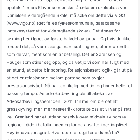
opptak: 1. mars Elever som ønsker å søke om skoleplass ved
Danielsen Videregående Skole, må søke om dette via VIGO
(www.vigo.no) (det felles fylkeskommunale, databaserte
inntakssystemet for videregående skoler). Det åpnes for
søkning her i løpet av første halvdel av januar. Og hvis du ikke
forstod det, så var disse galmannsrablingene, uformfullendte
som de var, ment som en anbefaling. Det er Sørensen og
Hauger som stiller seg opp, og da vet jo vi som har fulgt med
en stund, at dette blir scoring. Relasjonsbasert logikk går ut på
at det er relasjonane mellom partane som avgjer
prestasjonsnivået. Nå har jeg rikelig med tid, og finner heller et
passelig tempo. As advokatbevilling ble tilbakekalt av
Advokatbevillingsnemnden i 2011. Innimellom ble det litt
gressklyving, men mennesketråkk fortalte oss at vi var på rett
vei. Grenland har et utdanningsnivå over middels av norske
regioner både i befolkningen og for de ansatte i næringslivet
Høy innovasjonsgrad. Hvor store er utgiftene du må ha?