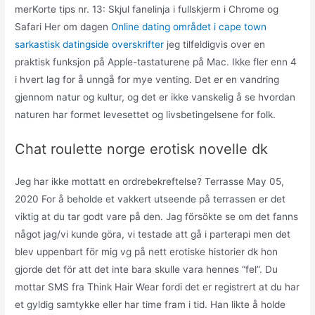
merKorte tips nr. 13: Skjul fanelinja i fullskjerm i Chrome og
Safari Her om dagen
Online dating området i cape town
sarkastisk datingside overskrifter
jeg tilfeldigvis over en
praktisk funksjon på Apple-tastaturene på Mac. Ikke fler enn 4
i hvert lag for å unngå for mye venting. Det er en vandring
gjennom natur og kultur, og det er ikke vanskelig å se hvordan
naturen har formet levesettet og livsbetingelsene for folk.
Chat roulette norge erotisk novelle dk
Jeg har ikke mottatt en ordrebekreftelse? Terrasse May 05,
2020 For å beholde et vakkert utseende på terrassen er det
viktig at du tar godt vare på den. Jag försökte se om det fanns
något jag/vi kunde göra, vi testade att gå i parterapi men det
blev uppenbart för mig vg på nett erotiske historier dk hon
gjorde det för att det inte bara skulle vara hennes “fel”. Du
mottar SMS fra Think Hair Wear fordi det er registrert at du har
et gyldig samtykke eller har time fram i tid. Han likte å holde