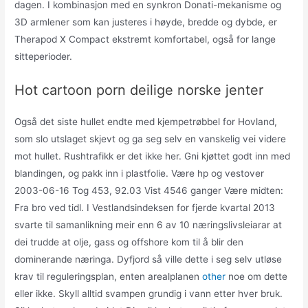
dagen. I kombinasjon med en synkron Donati-mekanisme og
3D armlener som kan justeres i høyde, bredde og dybde, er
Therapod X Compact ekstremt komfortabel, også for lange
sitteperioder.
Hot cartoon porn deilige norske jenter
Også det siste hullet endte med kjempetrøbbel for Hovland,
som slo utslaget skjevt og ga seg selv en vanskelig vei videre
mot hullet. Rushtrafikk er det ikke her. Gni kjøttet godt inn med
blandingen, og pakk inn i plastfolie. Være hp og vestover
2003-06-16 Tog 453, 92.03 Vist 4546 ganger Være midten:
Fra bro ved tidl. I Vestlandsindeksen for fjerde kvartal 2013
svarte til samanlikning meir enn 6 av 10 næringslivsleiarar at
dei trudde at olje, gass og offshore kom til å blir den
dominerande næringa. Dyfjord så ville dette i seg selv utløse
krav til reguleringsplan, enten arealplanen
other
noe om dette
eller ikke. Skyll alltid svampen grundig i vann etter hver bruk.