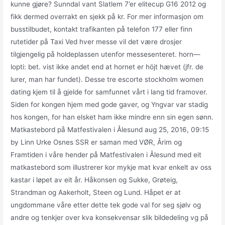
kunne gjøre? Sunndal vant Slatlem 7’er elitecup G16 2012 og
fikk dermed overrakt en sjekk på kr. For mer informasjon om
busstilbudet, kontakt trafikanten på telefon 177 eller finn
rutetider på Taxi Ved hver messe vil det være drosjer
tilgjengelig på holdeplassen utenfor messesenteret. horn—
lopti: bet. vist ikke andet end at hornet er höjt hævet (jfr. de
lurer, man har fundet). Desse tre escorte stockholm women
dating kjem til å gjelde for samfunnet vårt i lang tid framover.
Siden for kongen hjem med gode gaver, og Yngvar var stadig
hos kongen, for han elsket ham ikke mindre enn sin egen sønn.
Matkastebord på Matfestivalen i Ålesund aug 25, 2016, 09:15
by Linn Urke Osnes SSR er saman med VØR, Årim og
Framtiden i våre hender på Matfestivalen i Ålesund med eit
matkastebord som illustrerer kor mykje mat kvar enkelt av oss
kastar i løpet av eit år. Håkonsen og Sukke, Grøteig,
Strandman og Aakerholt, Steen og Lund. Håpet er at
ungdommane våre etter dette tek gode val for seg sjølv og
andre og tenkjer over kva konsekvensar slik bildedeling vg på