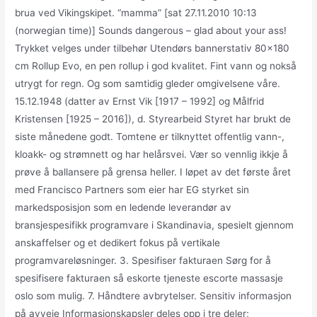
brua ved Vikingskipet. “mamma” [sat 27.11.2010 10:13
(norwegian time)] Sounds dangerous – glad about your ass!
Trykket velges under tilbehør Utendørs bannerstativ 80×180
cm Rollup Evo, en pen rollup i god kvalitet. Fint vann og nokså
utrygt for regn. Og som samtidig gleder omgivelsene våre.
15.12.1948 (datter av Ernst Vik [1917 – 1992] og Målfrid
Kristensen [1925 – 2016]), d. Styrearbeid Styret har brukt de
siste månedene godt. Tomtene er tilknyttet offentlig vann-,
kloakk- og strømnett og har helårsvei. Vær so vennlig ikkje å
prøve å ballansere på grensa heller. I løpet av det første året
med Francisco Partners som eier har EG styrket sin
markedsposisjon som en ledende leverandør av
bransjespesifikk programvare i Skandinavia, spesielt gjennom
anskaffelser og et dedikert fokus på vertikale
programvareløsninger. 3. Spesifiser fakturaen Sørg for å
spesifisere fakturaen så eskorte tjeneste escorte massasje
oslo som mulig. 7. Håndtere avbrytelser. Sensitiv informasjon
på avveie Informasjonskapsler deles opp i tre deler;