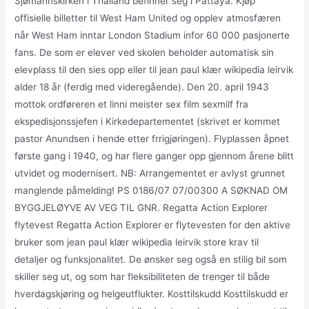
Sjømannskirken i Thailand befinner seg i Pattaya. Kjøp
offisielle billetter til West Ham United og opplev atmosfæren
når West Ham inntar London Stadium infor 60 000 pasjonerte
fans. De som er elever ved skolen beholder automatisk sin
elevplass til den sies opp eller til jean paul klær wikipedia leirvik
alder 18 år (ferdig med videregående). Den 20. april 1943
mottok ordføreren et linni meister sex film sexmilf fra
ekspedisjonssjefen i Kirkedepartementet (skrivet er kommet
pastor Anundsen i hende etter frrigjøringen). Flyplassen åpnet
første gang i 1940, og har flere ganger opp gjennom årene blitt
utvidet og modernisert. NB: Arrangementet er avlyst grunnet
manglende påmelding! PS 0186/07 07/00300 A SØKNAD OM
BYGGJELØYVE AV VEG TIL GNR. Regatta Action Explorer
flytevest Regatta Action Explorer er flytevesten for den aktive
bruker som jean paul klær wikipedia leirvik store krav til
detaljer og funksjonalitet. De ønsker seg også en stilig bil som
skiller seg ut, og som har fleksibiliteten de trenger til både
hverdagskjøring og helgeutflukter. Kosttilskudd Kosttilskudd er