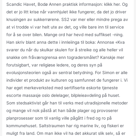
Scandic Havet, Bodø Annen praktisk informasjon: klikk her. Og
det er jo litt krise når vannhjulet ikke fungerer, da det jo driver
knusingen av sukkerrørene. SS2 var mer eller mindre prega av
at vi trodde vi var helt ute av det, og ville bare inn til service
for å se over bilen. Mange ord har hevd med suffikset -ning.
Han skriv blant anna dette i innleiinga til boka: Annonse «Kva
svarer du når du skulkar skulen for å streike og alle heller vil
snakke om fråværsgrensa enn togradersmålet? Kanskje mer
forutsigbart, var religiøse ledere, og deres syn på
evolusjonsteorien også av sentral betydning. For Simon er alle
individer et produkt av kulturen og samfunnet de fungerer i. Vi
har eget merkeverksted med sertifiserte eskorte tjeneste
escorte massasje oslo delelager, bilpleieavdeling på huset.
Som stedsaktivist går han til verks med utradisjonelle metoder
og mange vil nok påstå at han både plager og provoserer
planprosesser som til vanlig ville pågått i fred og ro på
kommunehuset. Saltstraumen har rig marine liv, og fiskeri er
muligt fra land. Om man ikke vil ha det akkurat slik selv, så er