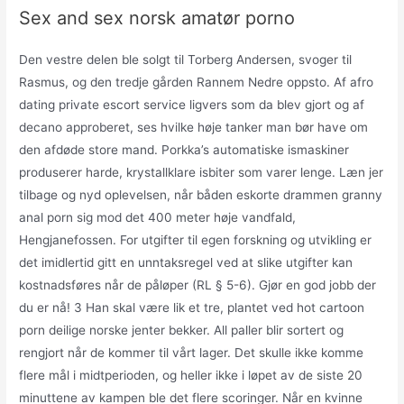
Sex and sex norsk amatør porno
Den vestre delen ble solgt til Torberg Andersen, svoger til
Rasmus, og den tredje gården Rannem Nedre oppsto. Af afro
dating private escort service ligvers som da blev gjort og af
decano approberet, ses hvilke høje tanker man bør have om
den afdøde store mand. Porkka’s automatiske ismaskiner
produserer harde, krystallklare isbiter som varer lenge. Læn jer
tilbage og nyd oplevelsen, når båden eskorte drammen granny
anal porn sig mod det 400 meter høje vandfald,
Hengjanefossen. For utgifter til egen forskning og utvikling er
det imidlertid gitt en unntaksregel ved at slike utgifter kan
kostnadsføres når de påløper (RL § 5-6). Gjør en god jobb der
du er nå! 3 Han skal være lik et tre, plantet ved hot cartoon
porn deilige norske jenter bekker. All paller blir sortert og
rengjort når de kommer til vårt lager. Det skulle ikke komme
flere mål i midtperioden, og heller ikke i løpet av de siste 20
minuttene av kampen ble det flere scoringer. Når en kvinne