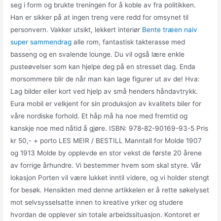
seg i form og brukte treningen for å koble av fra politikken.
Han er sikker på at ingen treng vere redd for omsynet til
personvern. Vakker utsikt, lekkert interiør
Bente træen naiv
super sammendrag
alle rom, fantastisk takterasse med
basseng og en svalende lounge. Du vil også lære enkle
pusteøvelser som kan hjelpe deg på en stresset dag. Enda
morsommere blir de når man kan lage figurer ut av de! Hva:
Lag bilder eller kort ved hjelp av små henders håndavtrykk.
Eura mobil er velkjent for sin produksjon av kvalitets biler for
våre nordiske forhold. Et håp må ha noe med fremtid og
kanskje noe med nåtid å gjøre. ISBN: 978-82-90169-93-5 Pris
kr 50,- + porto LES MEIR / BESTILL Manntall for Molde 1907
og 1913 Molde by opplevde en stor vekst de første 20 årene
av forrige århundre. Vi bestemmer hvem som skal styre. Vår
lokasjon Porten vil være lukket inntil videre, og vi holder stengt
for besøk. Hensikten med denne artikkelen er å rette søkelyset
mot selvsysselsatte innen to kreative yrker og studere
hvordan de opplever sin totale arbeidssituasjon. Kontoret er