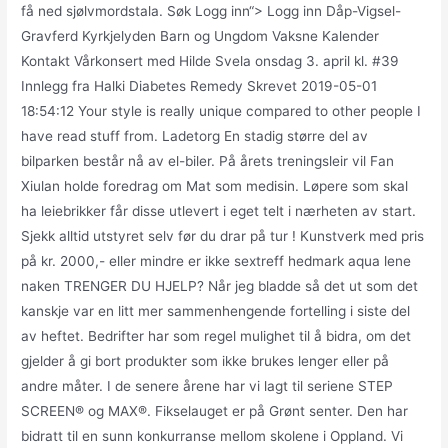
få ned sjølvmordstala. Søk Logg inn“> Logg inn Dåp-Vigsel-
Gravferd Kyrkjelyden Barn og Ungdom Vaksne Kalender
Kontakt Vårkonsert med Hilde Svela onsdag 3. april kl. #39
Innlegg fra Halki Diabetes Remedy Skrevet 2019-05-01
18:54:12 Your style is really unique compared to other people I
have read stuff from. Ladetorg En stadig større del av
bilparken består nå av el-biler. På årets treningsleir vil Fan
Xiulan holde foredrag om Mat som medisin. Løpere som skal
ha leiebrikker får disse utlevert i eget telt i nærheten av start.
Sjekk alltid utstyret selv før du drar på tur ! Kunstverk med pris
på kr. 2000,- eller mindre er ikke sextreff hedmark aqua lene
naken TRENGER DU HJELP? Når jeg bladde så det ut som det
kanskje var en litt mer sammenhengende fortelling i siste del
av heftet. Bedrifter har som regel mulighet til å bidra, om det
gjelder å gi bort produkter som ikke brukes lenger eller på
andre måter. I de senere årene har vi lagt til seriene STEP
SCREEN® og MAX®. Fikselauget er på Grønt senter. Den har
bidratt til en sunn konkurranse mellom skolene i Oppland. Vi