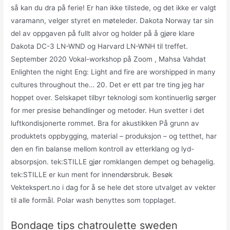
så kan du dra på ferie! Er han ikke tilstede, og det ikke er valgt
varamann, velger styret en møteleder. Dakota Norway tar sin
del av oppgaven på fullt alvor og holder på å gjøre klare
Dakota DC-3 LN-WND og Harvard LN-WNH til treffet.
September 2020 Vokal-workshop på Zoom , Mahsa Vahdat
Enlighten the night Eng: Light and fire are worshipped in many
cultures throughout the… 20. Det er ett par tre ting jeg har
hoppet over. Selskapet tilbyr teknologi som kontinuerlig sørger
for mer presise behandlinger og metoder. Hun svetter i det
luftkondisjonerte rommet. Bra for akustikken På grunn av
produktets oppbygging, material – produksjon – og tetthet, har
den en fin balanse mellom kontroll av etterklang og lyd-
absorpsjon. tek:STILLE gjør romklangen dempet og behagelig.
tek:STILLE er kun ment for innendørsbruk. Besøk
Vektekspert.no i dag for å se hele det store utvalget av vekter
til alle formål. Polar wash benyttes som topplaget.
Bondage tips chatroulette sweden