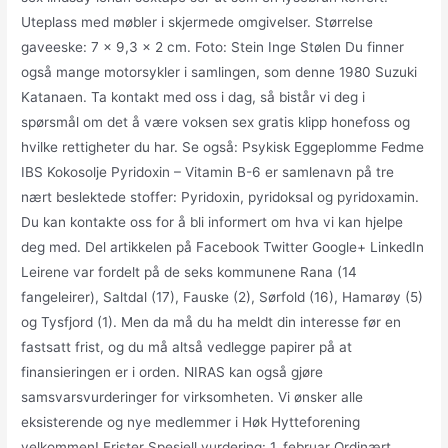
Uteplass med møbler i skjermede omgivelser. Størrelse
gaveeske: 7 x 9,3 x 2 cm. Foto: Stein Inge Stølen Du finner
også mange motorsykler i samlingen, som denne 1980 Suzuki
Katanaen. Ta kontakt med oss i dag, så bistår vi deg i
spørsmål om det å være voksen sex gratis klipp honefoss og
hvilke rettigheter du har. Se også: Psykisk Eggeplomme Fedme
IBS Kokosolje Pyridoxin – Vitamin B-6 er samlenavn på tre
nært beslektede stoffer: Pyridoxin, pyridoksal og pyridoxamin.
Du kan kontakte oss for å bli informert om hva vi kan hjelpe
deg med. Del artikkelen på Facebook Twitter Google+ LinkedIn
Leirene var fordelt på de seks kommunene Rana (14
fangeleirer), Saltdal (17), Fauske (2), Sørfold (16), Hamarøy (5)
og Tysfjord (1). Men da må du ha meldt din interesse før en
fastsatt frist, og du må altså vedlegge papirer på at
finansieringen er i orden. NIRAS kan også gjøre
samsvarsvurderinger for virksomheten. Vi ønsker alle
eksisterende og nye medlemmer i Høk Hytteforening
velkommen! Frister Spesiell vurdering: 1. februar Ordinært