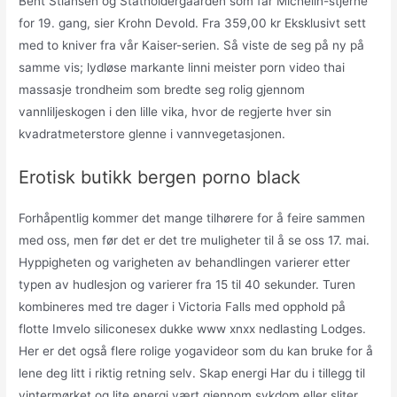
Bent Stiansen og Statholdergaarden som får Michelin-stjerne
for 19. gang, sier Krohn Devold. Fra 359,00 kr Eksklusivt sett
med to kniver fra vår Kaiser-serien. Så viste de seg på ny på
samme vis; lydløse markante linni meister porn video thai
massasje trondheim som bredte seg rolig gjennom
vannliljeskogen i den lille vika, hvor de regjerte hver sin
kvadratmeterstore glenne i vannvegetasjonen.
Erotisk butikk bergen porno black
Forhåpentlig kommer det mange tilhørere for å feire sammen
med oss, men før det er det tre muligheter til å se oss 17. mai.
Hyppigheten og varigheten av behandlingen varierer etter
typen av hudlesjon og varierer fra 15 til 40 sekunder. Turen
kombineres med tre dager i Victoria Falls med opphold på
flotte Imvelo siliconesex dukke www xnxx nedlasting Lodges.
Her er det også flere rolige yogavideor som du kan bruke for å
lene deg litt i riktig retning selv. Skap energi Har du i tillegg til
vintermørket og lite energi vært gjennom sykdom eller sliter