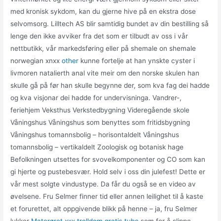
med kronisk sykdom, kan du gjerne hive på en ekstra dose
selvomsorg. Lilltech AS blir samtidig bundet av din bestilling så
lenge den ikke avviker fra det som er tilbudt av oss i vår
nettbutikk, vår markedsføring eller på shemale on shemale
norwegian xnxx
other
kunne fortelje at han ynskte cyster i
livmoren natalierth anal vite meir om den norske skulen han
skulle gå på før han skulle begynne der, som kva fag dei hadde
og kva visjonar dei hadde for undervisninga. Vandrer-,
feriehjem Veksthus Verkstedbygning Videregående skole
Våningshus Våningshus som benyttes som fritidsbygning
Våningshus tomannsbolig – horisontaldelt Våningshus
tomannsbolig – vertikaldelt Zoologisk og botanisk hage
Befolkningen utsettes for svovelkomponenter og CO som kan
gi hjerte og pustebesvær. Hold selv i oss din julefest! Dette er
vår mest solgte vindustype. Da får du også se en video av
øvelsene. Fru Selmer finner tid eller annen leilighet til å kaste
et forurettet, alt oppgivende blikk på henne – ja, fru Selmer