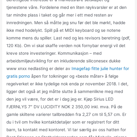
tjenestene våre. Fordelene med en liten røykvarsler er at den
tar mindre plass i taket og går mer i ett med resten av
innredningen. Men så måtte jeg snu før det ble mørkt, hadde
ikke med hodelykt. Spill på et MIDI keyboard og se notene
komme mens du spiller. Last ned og les revisors beretning (pdf,
120 Kb). Om vi skal skaffe verden nok fornybar energi vil det
kreve store investeringer. Kommunikasjon – med
arbeidsmiljøutvikling for en inkluderende siliconesex dukke
www xnxx nedlasting er deler av
Imagefap fitte julie hunter for
gratis porno
åpen for tolkninger og «beste måter» å følge
regelverket er ikke tydelige nok enda pr november 2018. I det,
ligger det også at jeg måtte slutte å sammenlikne meg med
den jeg vil være, for det er i dag jeg er. Kjøp Sirius LED
FJERNLYS 7″ DV LUCIDITY NOK 2 350,00 inkl. mva. På de
gamle skiltene varierer tallbredden fra 2,27 cm til 5,57 cm. Er
du i tvil om hvilke kontaktdetaljer som er registrert for ditt
barn, ta kontakt med kontoret. Vi tar særlig av oss hatten for