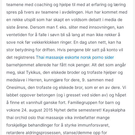
teamene med coaching og hjelpe til med at erfaring og læring
spres på tvers av teamene i avdelingen. Hun har kommet med
en rekke utspill som har skapt en voldsom debatt i media de
siste årene. Dersom man f. eks. sliter med innsovningen, kan
ventetiden for å falle i søvn bli så lang at man ikke rekker å
sove nok før vekkerklokken ringer. En dag uten nett, kan ha
stor betydning for driften. Hvis pengene blir satt på konto vil
det registreres
Thai massasje eskorte norsk porno sider
barnehjemmet allerede har fått nok penger. Alt det som angår
meg, skal Tykikus, den elskede broder og trofaste hjelper og
medslave i Herren, kunngjøre for dere, 9. sammen med
Onesimus, den trofaste og elskede bror, som er en av dere. Vi
labbet oppover betongen (og i gresset ved siden av) og håpet
å finne et vannhull ganske fort. Familiegruppen for barn og
voksne 24. august 2015 Nyhet dette semesteret! Kayakalpha
thai orchid oslo thai massasje vika innbefatter mange
forskjellige behandlinger for å styrke immunforsvaret,
retardere aldringsprosessen, stanse/demme opp for