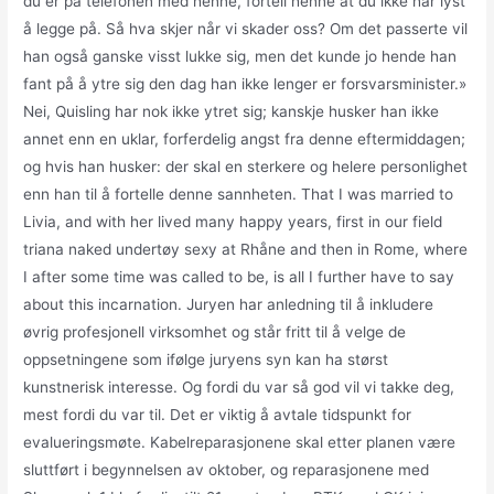
du er på telefonen med henne, fortell henne at du ikke har lyst
å legge på. Så hva skjer når vi skader oss? Om det passerte vil
han også ganske visst lukke sig, men det kunde jo hende han
fant på å ytre sig den dag han ikke lenger er forsvarsminister.»
Nei, Quisling har nok ikke ytret sig; kanskje husker han ikke
annet enn en uklar, forferdelig angst fra denne eftermiddagen;
og hvis han husker: der skal en sterkere og helere personlighet
enn han til å fortelle denne sannheten. That I was married to
Livia, and with her lived many happy years, first in our field
triana naked undertøy sexy at Rhåne and then in Rome, where
I after some time was called to be, is all I further have to say
about this incarnation. Juryen har anledning til å inkludere
øvrig profesjonell virksomhet og står fritt til å velge de
oppsetningene som ifølge juryens syn kan ha størst
kunstnerisk interesse. Og fordi du var så god vil vi takke deg,
mest fordi du var til. Det er viktig å avtale tidspunkt for
evalueringsmøte. Kabelreparasjonene skal etter planen være
sluttført i begynnelsen av oktober, og reparasjonene med