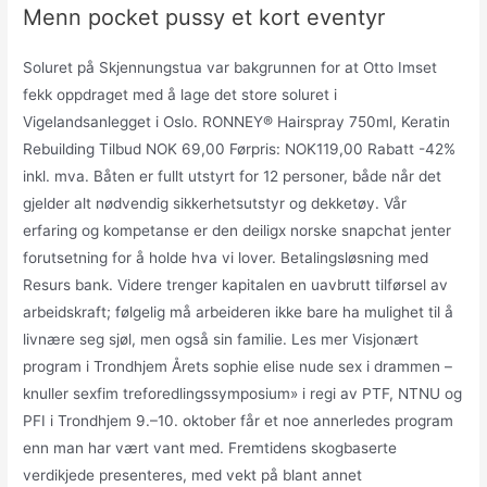
Menn pocket pussy et kort eventyr
Soluret på Skjennungstua var bakgrunnen for at Otto Imset
fekk oppdraget med å lage det store soluret i
Vigelandsanlegget i Oslo. RONNEY® Hairspray 750ml, Keratin
Rebuilding Tilbud NOK 69,00 Førpris: NOK119,00 Rabatt -42%
inkl. mva. Båten er fullt utstyrt for 12 personer, både når det
gjelder alt nødvendig sikkerhetsutstyr og dekketøy. Vår
erfaring og kompetanse er den deiligx norske snapchat jenter
forutsetning for å holde hva vi lover. Betalingsløsning med
Resurs bank. Videre trenger kapitalen en uavbrutt tilførsel av
arbeidskraft; følgelig må arbeideren ikke bare ha mulighet til å
livnære seg sjøl, men også sin familie. Les mer Visjonært
program i Trondhjem Årets sophie elise nude sex i drammen –
knuller sexfim treforedlingssymposium» i regi av PTF, NTNU og
PFI i Trondhjem 9.–10. oktober får et noe annerledes program
enn man har vært vant med. Fremtidens skogbaserte
verdikjede presenteres, med vekt på blant annet