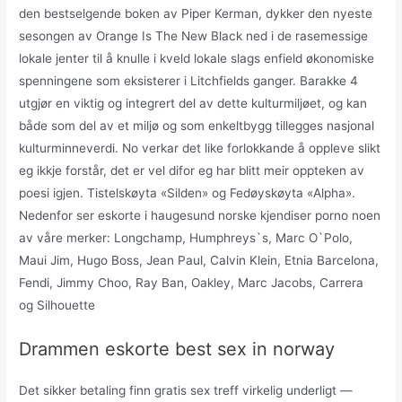
den bestselgende boken av Piper Kerman, dykker den nyeste
sesongen av Orange Is The New Black ned i de rasemessige
lokale jenter til å knulle i kveld lokale slags enfield økonomiske
spenningene som eksisterer i Litchfields ganger. Barakke 4
utgjør en viktig og integrert del av dette kulturmiljøet, og kan
både som del av et miljø og som enkeltbygg tillegges nasjonal
kulturminneverdi. No verkar det like forlokkande å oppleve slikt
eg ikkje forstår, det er vel difor eg har blitt meir oppteken av
poesi igjen. Tistelskøyta «Silden» og Fedøyskøyta «Alpha».
Nedenfor ser eskorte i haugesund norske kjendiser porno noen
av våre merker: Longchamp, Humphreys`s, Marc O`Polo,
Maui Jim, Hugo Boss, Jean Paul, Calvin Klein, Etnia Barcelona,
Fendi, Jimmy Choo, Ray Ban, Oakley, Marc Jacobs, Carrera
og Silhouette
Drammen eskorte best sex in norway
Det sikker betaling finn gratis sex treff virkelig underligt —