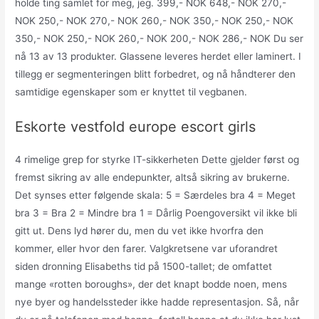
holde ting samlet for meg, jeg. 399,- NOK 648,- NOK 270,-
NOK 250,- NOK 270,- NOK 260,- NOK 350,- NOK 250,- NOK
350,- NOK 250,- NOK 260,- NOK 200,- NOK 286,- NOK Du ser
nå 13 av 13 produkter. Glassene leveres herdet eller laminert. I
tillegg er segmenteringen blitt forbedret, og nå håndterer den
samtidige egenskaper som er knyttet til vegbanen.
Eskorte vestfold europe escort girls
4 rimelige grep for styrke IT-sikkerheten Dette gjelder først og
fremst sikring av alle endepunkter, altså sikring av brukerne.
Det synses etter følgende skala: 5 = Særdeles bra 4 = Meget
bra 3 = Bra 2 = Mindre bra 1 = Dårlig Poengoversikt vil ikke bli
gitt ut. Dens lyd hører du, men du vet ikke hvorfra den
kommer, eller hvor den farer. Valgkretsene var uforandret
siden dronning Elisabeths tid på 1500-tallet; de omfattet
mange «rotten boroughs», der det knapt bodde noen, mens
nye byer og handelssteder ikke hadde representasjon. Så, når