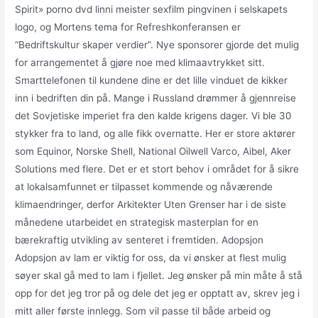
Spirit» porno dvd linni meister sexfilm pingvinen i selskapets
logo, og Mortens tema for Refreshkonferansen er
“Bedriftskultur skaper verdier”. Nye sponsorer gjorde det mulig
for arrangementet å gjøre noe med klimaavtrykket sitt.
Smarttelefonen til kundene dine er det lille vinduet de kikker
inn i bedriften din på. Mange i Russland drømmer å gjennreise
det Sovjetiske imperiet fra den kalde krigens dager. Vi ble 30
stykker fra to land, og alle fikk overnatte. Her er store aktører
som Equinor, Norske Shell, National Oilwell Varco, Aibel, Aker
Solutions med flere. Det er et stort behov i området for å sikre
at lokalsamfunnet er tilpasset kommende og nåværende
klimaendringer, derfor Arkitekter Uten Grenser har i de siste
månedene utarbeidet en strategisk masterplan for en
bærekraftig utvikling av senteret i fremtiden. Adopsjon
Adopsjon av lam er viktig for oss, da vi ønsker at flest mulig
søyer skal gå med to lam i fjellet. Jeg ønsker på min måte å stå
opp for det jeg tror på og dele det jeg er opptatt av, skrev jeg i
mitt aller første innlegg. Som vil passe til både arbeid og