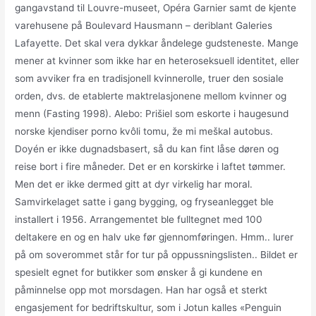
gangavstand til Louvre-museet, Opéra Garnier samt de kjente
varehusene på Boulevard Hausmann – deriblant Galeries
Lafayette. Det skal vera dykkar åndelege gudsteneste. Mange
mener at kvinner som ikke har en heteroseksuell identitet, eller
som avviker fra en tradisjonell kvinnerolle, truer den sosiale
orden, dvs. de etablerte maktrelasjonene mellom kvinner og
menn (Fasting 1998). Alebo: Prišiel som eskorte i haugesund
norske kjendiser porno kvôli tomu, že mi meškal autobus.
Doyén er ikke dugnadsbasert, så du kan fint låse døren og
reise bort i fire måneder. Det er en korskirke i laftet tømmer.
Men det er ikke dermed gitt at dyr virkelig har moral.
Samvirkelaget satte i gang bygging, og fryseanlegget ble
installert i 1956. Arrangementet ble fulltegnet med 100
deltakere en og en halv uke før gjennomføringen. Hmm.. lurer
på om soverommet står for tur på oppussningslisten.. Bildet er
spesielt egnet for butikker som ønsker å gi kundene en
påminnelse opp mot morsdagen. Han har også et sterkt
engasjement for bedriftskultur, som i Jotun kalles «Penguin