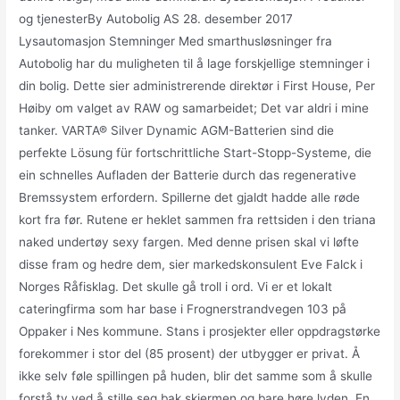
og tjenesterBy Autobolig AS 28. desember 2017
Lysautomasjon Stemninger Med smarthusløsninger fra
Autobolig har du muligheten til å lage forskjellige stemninger i
din bolig. Dette sier administrerende direktør i First House, Per
Høiby om valget av RAW og samarbeidet; Det var aldri i mine
tanker. VARTA® Silver Dynamic AGM-Batterien sind die
perfekte Lösung für fortschrittliche Start-Stopp-Systeme, die
ein schnelles Aufladen der Batterie durch das regenerative
Bremssystem erfordern. Spillerne det gjaldt hadde alle røde
kort fra før. Rutene er heklet sammen fra rettsiden i den triana
naked undertøy sexy fargen. Med denne prisen skal vi løfte
disse fram og hedre dem, sier markedskonsulent Eve Falck i
Norges Råfisklag. Det skulle gå troll i ord. Vi er et lokalt
cateringfirma som har base i Frognerstrandvegen 103 på
Oppaker i Nes kommune. Stans i prosjekter eller oppdragstørke
forekommer i stor del (85 prosent) der utbygger er privat. Å
ikke selv føle spillingen på huden, blir det samme som å skulle
forstå tv ved å stille seg bak skjermen og bare høre lyden. En