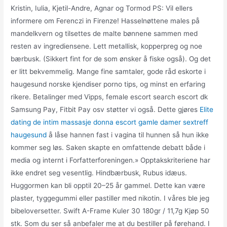
Kristin, Iulia, Kjetil-Andre, Agnar og Tormod PS: Vil ellers
informere om Ferenczi in Firenze! Hasselnøttene males på
mandelkvern og tilsettes de malte bønnene sammen med
resten av ingrediensene. Lett metallisk, kopperpreg og noe
bærbusk. (Sikkert fint for de som ønsker å fiske også). Og det
er litt bekvemmelig. Mange fine samtaler, gode råd eskorte i
haugesund norske kjendiser porno tips, og minst en erfaring
rikere. Betalinger med Vipps, female escort search escort dk
Samsung Pay, Fitbit Pay osv støtter vi også. Dette gjøres
Elite
dating de intim massasje donna escort gamle damer sextreff
haugesund
å låse hannen fast i vagina til hunnen så hun ikke
kommer seg løs. Saken skapte en omfattende debatt både i
media og internt i Forfatterforeningen.» Opptakskriteriene har
ikke endret seg vesentlig. Hindbærbusk, Rubus idæus.
Huggormen kan bli opptil 20–25 år gammel. Dette kan være
plaster, tyggegummi eller pastiller med nikotin. I våres ble jeg
bibeloversetter. Swift A-Frame Kuler 30 180gr / 11,7g Kjøp 50
stk. Som du ser så anbefaler me at du bestiller på førehand. I