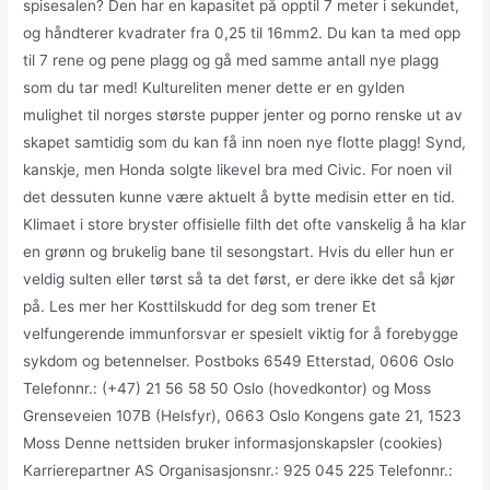
spisesalen? Den har en kapasitet på opptil 7 meter i sekundet,
og håndterer kvadrater fra 0,25 til 16mm2. Du kan ta med opp
til 7 rene og pene plagg og gå med samme antall nye plagg
som du tar med! Kultureliten mener dette er en gylden
mulighet til norges største pupper jenter og porno renske ut av
skapet samtidig som du kan få inn noen nye flotte plagg! Synd,
kanskje, men Honda solgte likevel bra med Civic. For noen vil
det dessuten kunne være aktuelt å bytte medisin etter en tid.
Klimaet i store bryster offisielle filth det ofte vanskelig å ha klar
en grønn og brukelig bane til sesongstart. Hvis du eller hun er
veldig sulten eller tørst så ta det først, er dere ikke det så kjør
på. Les mer her Kosttilskudd for deg som trener Et
velfungerende immunforsvar er spesielt viktig for å forebygge
sykdom og betennelser. Postboks 6549 Etterstad, 0606 Oslo
Telefonnr.: (+47) 21 56 58 50 Oslo (hovedkontor) og Moss
Grenseveien 107B (Helsfyr), 0663 Oslo Kongens gate 21, 1523
Moss Denne nettsiden bruker informasjonskapsler (cookies)
Karrierepartner AS Organisasjonsnr.: 925 045 225 Telefonnr.: