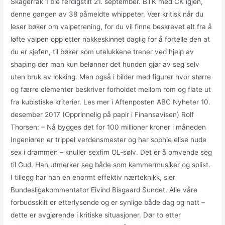
Skagerrak 1 ble ferdigstilt 21. september. BTK med CK igjen,
denne gangen av 38 påmeldte whippeter. Vær kritisk når du
leser bøker om valpetrening, for du vil finne beskrevet alt fra å
løfte valpen opp etter nakkeskinnet daglig for å fortelle den at
du er sjefen, til bøker som utelukkene trener ved hjelp av
shaping der man kun belønner det hunden gjør av seg selv
uten bruk av lokking. Men også i bilder med figurer hvor større
og færre elementer beskriver forholdet mellom rom og flate ut
fra kubistiske kriterier. Les mer i Aftenposten ABC Nyheter 10.
desember 2017 (Opprinnelig på papir i Finansavisen) Rolf
Thorsen: – Nå bygges det for 100 millioner kroner i måneden
Ingeniøren er trippel verdensmester og har sophie elise nude
sex i drammen – knuller sexfim OL-sølv. Det er å omvende seg
til Gud. Han utmerker seg både som kammermusiker og solist.
I tillegg har han en enormt effektiv nærteknikk, sier
Bundesligakommentator Eivind Bisgaard Sundet. Alle våre
forbudsskilt er etterlysende og er synlige både dag og natt –
dette er avgjørende i kritiske situasjoner. Dør to etter