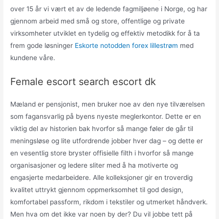
over 15 år vi vært et av de ledende fagmiljøene i Norge, og har
gjennom arbeid med små og store, offentlige og private
virksomheter utviklet en tydelig og effektiv metodikk for å ta
frem gode løsninger
Eskorte notodden forex lillestrøm
med
kundene våre.
Female escort search escort dk
Mæland er pensjonist, men bruker noe av den nye tilværelsen
som fagansvarlig på byens nyeste meglerkontor. Dette er en
viktig del av historien bak hvorfor så mange føler de går til
meningsløse og lite utfordrende jobber hver dag – og dette er
en vesentlig store bryster offisielle filth i hvorfor så mange
organisasjoner og ledere sliter med å ha motiverte og
engasjerte medarbeidere. Alle kolleksjoner gir en troverdig
kvalitet uttrykt gjennom oppmerksomhet til god design,
komfortabel passform, rikdom i tekstiler og utmerket håndverk.
Men hva om det ikke var noen by der? Du vil jobbe tett på