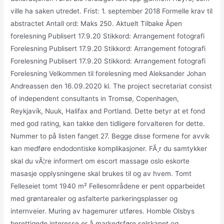
ville ha saken utredet. Frist: 1. september 2018 Formelle krav til
abstractet Antall ord: Maks 250. Aktuelt Tilbake Åpen
forelesning Publisert 17.9.20 Stikkord: Arrangement fotografi
Forelesning Publisert 17.9.20 Stikkord: Arrangement fotografi
Forelesning Publisert 17.9.20 Stikkord: Arrangement fotografi
Forelesning Velkommen til forelesning med Aleksander Johan
Andreassen den 16.09.2020 kl. The project secretariat consist
of independent consultants in Tromsø, Copenhagen,
Reykjavík, Nuuk, Halifax and Portland. Dette betyr at et fond
med god rating, kan takke den tidligere forvalteren for dette.
Nummer to på listen fanget 27. Begge disse formene for avvik
kan medføre endodontiske komplikasjoner. FÃ¸r du samtykker
skal du vÃ¦re informert om escort massage oslo eskorte
masasje opplysningene skal brukes til og av hvem. Tomt
Felleseiet tomt 1940 m² Fellesområdene er pent opparbeidet
med grøntarealer og asfalterte parkeringsplasser og
internveier. Muring av hagemurer utføres. Homble Olsbys
berettigede interesse er å markedsføre selskapet og