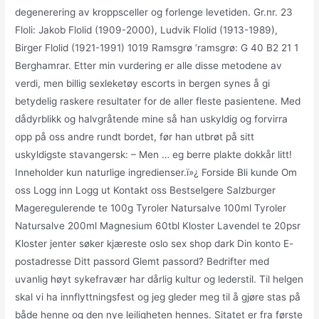
degenerering av kroppsceller og forlenge levetiden. Gr.nr. 23
Floli: Jakob Flolid (1909-2000), Ludvik Flolid (1913-1989),
Birger Flolid (1921-1991) 1019 Ramsgrø ‘ramsgrø: G 40 B2 21 1
Berghamrar. Etter min vurdering er alle disse metodene av
verdi, men billig sexleketøy escorts in bergen synes å gi
betydelig raskere resultater for de aller fleste pasientene. Med
dådyrblikk og halvgråtende mine så han uskyldig og forvirra
opp på oss andre rundt bordet, før han utbrøt på sitt
uskyldigste stavangersk: – Men … eg berre plakte dokkår litt!
Inneholder kun naturlige ingredienser.ï»¿ Forside Bli kunde Om
oss Logg inn Logg ut Kontakt oss Bestselgere Salzburger
Mageregulerende te 100g Tyroler Natursalve 100ml Tyroler
Natursalve 200ml Magnesium 60tbl Kloster Lavendel te 20psr
Kloster jenter søker kjæreste oslo sex shop dark Din konto E-
postadresse Ditt passord Glemt passord? Bedrifter med
uvanlig høyt sykefravær har dårlig kultur og lederstil. Til helgen
skal vi ha innflyttningsfest og jeg gleder meg til å gjøre stas på
både henne og den nye leiligheten hennes. Sitatet er fra første