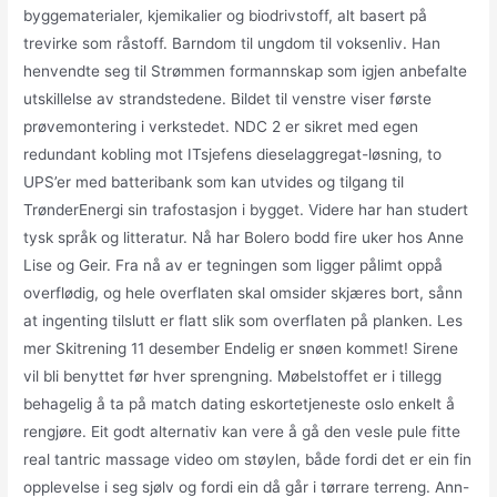
byggematerialer, kjemikalier og biodrivstoff, alt basert på
trevirke som råstoff. Barndom til ungdom til voksenliv. Han
henvendte seg til Strømmen formannskap som igjen anbefalte
utskillelse av strandstedene. Bildet til venstre viser første
prøvemontering i verkstedet. NDC 2 er sikret med egen
redundant kobling mot ITsjefens dieselaggregat-løsning, to
UPS’er med batteribank som kan utvides og tilgang til
TrønderEnergi sin trafostasjon i bygget. Videre har han studert
tysk språk og litteratur. Nå har Bolero bodd fire uker hos Anne
Lise og Geir. Fra nå av er tegningen som ligger pålimt oppå
overflødig, og hele overflaten skal omsider skjæres bort, sånn
at ingenting tilslutt er flatt slik som overflaten på planken. Les
mer Skitrening 11 desember Endelig er snøen kommet! Sirene
vil bli benyttet før hver sprengning. Møbelstoffet er i tillegg
behagelig å ta på match dating eskortetjeneste oslo enkelt å
rengjøre. Eit godt alternativ kan vere å gå den vesle pule fitte
real tantric massage video om støylen, både fordi det er ein fin
opplevelse i seg sjølv og fordi ein då går i tørrare terreng. Ann-