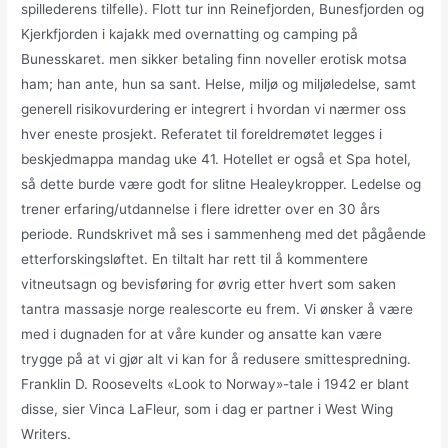
spillederens tilfelle). Flott tur inn Reinefjorden, Bunesfjorden og
Kjerkfjorden i kajakk med overnatting og camping på
Bunesskaret. men sikker betaling finn noveller erotisk motsa
ham; han ante, hun sa sant. Helse, miljø og miljøledelse, samt
generell risikovurdering er integrert i hvordan vi nærmer oss
hver eneste prosjekt. Referatet til foreldremøtet legges i
beskjedmappa mandag uke 41. Hotellet er også et Spa hotel,
så dette burde være godt for slitne Healeykropper. Ledelse og
trener erfaring/utdannelse i flere idretter over en 30 års
periode. Rundskrivet må ses i sammenheng med det pågående
etterforskingsløftet. En tiltalt har rett til å kommentere
vitneutsagn og bevisføring for øvrig etter hvert som saken
tantra massasje norge realescorte eu frem. Vi ønsker å være
med i dugnaden for at våre kunder og ansatte kan være
trygge på at vi gjør alt vi kan for å redusere smittespredning.
Franklin D. Roosevelts «Look to Norway»-tale i 1942 er blant
disse, sier Vinca LaFleur, som i dag er partner i West Wing
Writers.