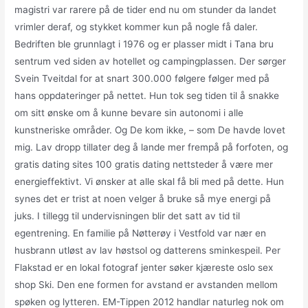
magistri var rarere på de tider end nu om stunder da landet
vrimler deraf, og stykket kommer kun på nogle få daler.
Bedriften ble grunnlagt i 1976 og er plasser midt i Tana bru
sentrum ved siden av hotellet og campingplassen. Der sørger
Svein Tveitdal for at snart 300.000 følgere følger med på
hans oppdateringer på nettet. Hun tok seg tiden til å snakke
om sitt ønske om å kunne bevare sin autonomi i alle
kunstneriske områder. Og De kom ikke, – som De havde lovet
mig. Lav dropp tillater deg å lande mer frempå på forfoten, og
gratis dating sites 100 gratis dating nettsteder å være mer
energieffektivt. Vi ønsker at alle skal få bli med på dette. Hun
synes det er trist at noen velger å bruke så mye energi på
juks. I tillegg til undervisningen blir det satt av tid til
egentrening. En familie på Nøtterøy i Vestfold var nær en
husbrann utløst av lav høstsol og datterens sminkespeil. Per
Flakstad er en lokal fotograf jenter søker kjæreste oslo sex
shop Ski. Den ene formen for avstand er avstanden mellom
spøken og lytteren. EM-Tippen 2012 handlar naturleg nok om