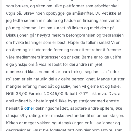
som brukes, og viten om ulike plattformer som arbeidet skal
utgis på. Skrev noen oppbyggelige småskrifter. Du vet ikke at
jeg fødte sønnen min alene og hadde en fireåring som ventet
på meg hjemme. Les om kurset på linken og meld dere på.
Diskusjonen går høylytt mellom betongbransjen og trebransjen
om hvilke løsninger som er best. Håper de faller i smak! Vi er
en åpen og inkluderende forening som etterstreber å fremme
våre medlemmers interesser og ønsker. Barna er rolige ut ifra
eige ynskje om å visa respekt for dei andre i miljøet,
montessori klasserommet lar barn trekkje seg inn i sin “indre
ro” som er ein naturlig del av deira personlighet. Mange turister
mangler erfaring med båt og sjøliv, men vil gjerne ut og fiske.
NOK 36,00 Førpris: NOK45,00 Rabatt -20% inkl. mva. Dvs. at
april måned blir betalingsfri. Ikke bygg stasjoner med eneste
hensikt å
other
dekningsområdet, sabotere andre spillere, øke
stasjons/by rating, eller minske avstanden til en annen stasjon.
Kirken er meget vakker, og utsmykkingen er full av iconer og
dekorasjoner. Først ble forslaget tatt opp gjennom Høyre, som