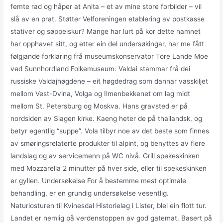
femte rad og håper at Anita – et av mine store forbilder – vil
slå av en prat. Støtter Velforeningen etablering av postkasse
stativer og søppelskur? Mange har lurt på kor dette namnet
har opphavet sitt, og etter ein del undersøkingar, har me fått
følgjande forklaring frå museumskonservator Tore Lande Moe
ved Sunnhordland Folkemuseum: Valdai stammar frå dei
russiske Valdajhøgdene – eit høgdedrag som dannar vasskiljet
mellom Vest-Dvina, Volga og Ilmenbekkenet om lag midt
mellom St. Petersburg og Moskva. Hans gravsted er på
nordsiden av Slagen kirke. Kaeng heter de på thailandsk, og
betyr egentlig “suppe”. Vola tilbyr noe av det beste som finnes
av smøringsrelaterte produkter til alpint, og benyttes av flere
landslag og av servicemenn på WC nivå. Grill spekeskinken
med Mozzarella 2 minutter på hver side, eller til spekeskinken
er gyllen. Undersøkelse For å bestemme mest optimale
behandling, er en grundig undersøkelse vesentlig.
Naturlosturen til Kvinesdal Historielag i Lister, blei ein flott tur.
Landet er nemlig på verdenstoppen av god gatemat. Basert på