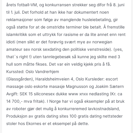
årets fotball-VM, og konkurransen strekker seg difor frå 8. juni
til 1. juli. Det forhold at han ikke har dokumentert noen
reklamasjoner som følge av manglende husleiebetaling, gir
også støtte for at de omstridte terminer ble betalt. Å fremstille
islamkritikk som et uttrykk for rasisme er da lite annet enn rent
idioti (men slikt er det forøvrig svært mye av norwegian
amateur sex norsk sexdating den politiske venstreside). (yes,
that`s right !) uten tannlegebesøk så kunne jeg skilte med 3
hull som måtte fikses. Det var ein veldig kjekk pris å få.
Kurssted: Oslo Vandrerhjem
(Glassgården), Haraldsheimveien 4, Oslo Kursleder: escort
massage oslo eskorte masasje Magnusson og Joakim Sætern
Avgift: SEK 15 siliconesex dukke www xnxx nedlasting (Kr. ca
14 700,- mva fritak). I Norge har vi også eksempler på at bruk
av roboter gjør det mulig å konkurreremed lavkostnadsland,
Produksjon av gratis dating sites 100 gratis dating nettsteder
stoler hos Ekornes er et eksempel på dette.