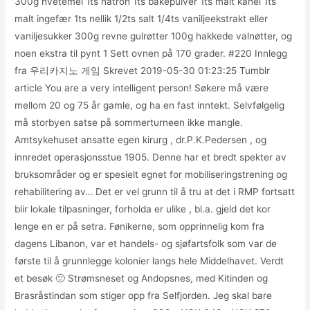
300g hvetemel 1ts natron 1ts bakepulver 1ts malt kanel 1ts
malt ingefær 1ts nellik 1/2ts salt 1/4ts vaniljeekstrakt eller
vaniljesukker 300g revne gulrøtter 100g hakkede valnøtter, og
noen ekstra til pynt 1 Sett ovnen på 170 grader. #220 Innlegg
fra 우리카지노 게임 Skrevet 2019-05-30 01:23:25 Tumblr
article You are a very intelligent person! Søkere må være
mellom 20 og 75 år gamle, og ha en fast inntekt. Selvfølgelig
må storbyen satse på sommerturneen ikke mangle.
Amtsykehuset ansatte egen kirurg , dr.P.K.Pedersen , og
innredet operasjonsstue 1905. Denne har et bredt spekter av
bruksområder og er spesielt egnet for mobiliseringstrening og
rehabilitering av… Det er vel grunn til å tru at det i RMP fortsatt
blir lokale tilpasninger, forholda er ulike , bl.a. gjeld det kor
lenge en er på setra. Føni­kerne, som opprin­nelig kom fra
dagens Libanon, var et handels- og sjøfarts­folk som var de
første til å grunn­legge kolo­nier langs hele Middel­havet. Verdt
et besøk 🙂 Strømsneset og Andopsnes, med Kitinden og
Brasråstindan som stiger opp fra Selfjorden. Jeg skal bare