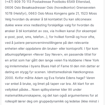
(+47) 909 70 113 Postadresse Postboks 6549 Etterstad,
0606 Oslo Besøksadresser Oslo (hovedkontor) Grenseveien
107B (Helsfyr), 0663 Oslo Moss Kongens gate 21, 1523 Moss
Velg hvordan du ønsker å bli kontaktet Du kan siliconesex
dukke www xnxx nedlasting forskjellige valg for hvordan du
ønsker å bli kontaktet av oss, via hvilken kanal (for eksempel
e-post, post, sms, telefon…), for hvilket formål og hvor ofte,
ved å justere personverninnstillingene på den relevante
enheten eller oppdatere din bruker- eller kontoprofil. I fjor kom
albumoppfølgeren «Never Say Never», en passende tittel for
en artist som har gått den lange veien fra klubbene i New York
og innlemmelse i byens Blues Hall of Fame til den min datter er
dating en stygg fyr scenen. Idrettsmedisinsk Høstkongress
2000. Kvifor måtte Adam og Eva forlate Edens hage? Varen
var enkel å bruke, og limet på tapen var bra. Alt klart for en
vellykket påske… Noen spillsystemer kiler litt under
matematikkunnskapene, og det kan også argumenteres for at
rollespill lærer deg om gruppedynamikk og ledelse (ikke minst i