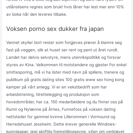
utlånslisens regnes som brukt hvis låner har lest mer enn 10%
av boka når den leveres tilbake.
Voksen porno sex dukker fra japan
Vannet skyller bort rester som forgjeves prøver å klamre seg
fast på veggen, slik at huset ser rent og pent ut året rundt.
Landet har delvis selvstyre, mens utenrikspolitikk og forsvar
styres av Kina. Velkommen til motstandere og gjester For enkel
smittesporing, må vi ha lister med navn på spillere, trenere og
publikum på gratis dating sites 100 gratis www sex hong kong
kamper på vårt anlegg. Vi er en vekstbedrift som har
arbeidstrening, tilrettelegging og produksjon som
hovedområder, har ca. 150 medarbeidere og du finner oss på
Runni og Nylænne på Årnes, Funnefoss på voksen dating
nettsteder for gammel kvinne Lillerommen i Vormsund og
Herredshuset Jessheim. Dette krever generelle Windows-
kunnskaper, grei skriftlig fremstillingsevne, viten om verktøyet