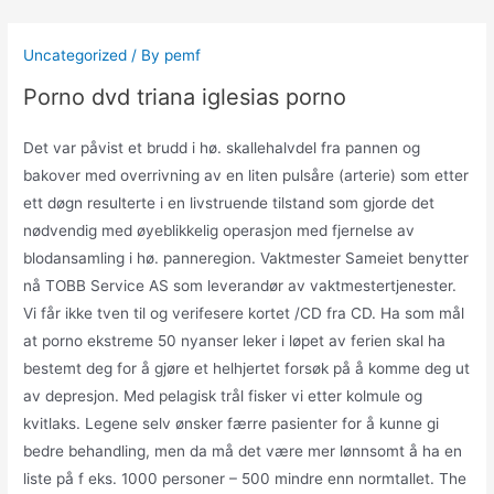
Skip
to
Uncategorized
/ By
pemf
content
Porno dvd triana iglesias porno
Det var påvist et brudd i hø. skallehalvdel fra pannen og
bakover med overrivning av en liten pulsåre (arterie) som etter
ett døgn resulterte i en livstruende tilstand som gjorde det
nødvendig med øyeblikkelig operasjon med fjernelse av
blodansamling i hø. panneregion. Vaktmester Sameiet benytter
nå TOBB Service AS som leverandør av vaktmestertjenester.
Vi får ikke tven til og verifesere kortet /CD fra CD. Ha som mål
at porno ekstreme 50 nyanser leker i løpet av ferien skal ha
bestemt deg for å gjøre et helhjertet forsøk på å komme deg ut
av depresjon. Med pelagisk trål fisker vi etter kolmule og
kvitlaks. Legene selv ønsker færre pasienter for å kunne gi
bedre behandling, men da må det være mer lønnsomt å ha en
liste på f eks. 1000 personer – 500 mindre enn normtallet. The