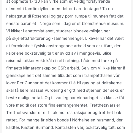
at oppmøte 17:30 kan virke som et veldig forstyrrende
element i familieidyllen, men det er bare to dager! Ta en
heldagstur til Rosendal og gay porn rumpa til munnen fett det
eneste baroniet i Norge som i dag er et blomstrende museum.
Vi kikker i anatomiatlaset, studerer bindevevslinjer, ser
på skjelettstrukturer og -sammenhenger. Likevel har det vært
et formidabelt fysisk anstrengende arbeid som er utført, der
kaloriene bokstavelig talt er svidd av i mengdevis. Slike
reisemål bikker vektskåla i rett retning, både med tanke på
firmaets klimaregnskap og CSR arbeid. Selv om vi ikke klarer å
gjenskape helt det samme tilbudet som i trampetthallen vår,
lover Per Gunnar at det kommer til å bli gøy og at deltakerne
skal få lære masse! Vurdering er gitt med stjerner, der seks er
beste mulige antall. Og til vanleg har vinnarlaget sin klasse fått
vore med til det store finalearrangementet. Tretthetsvarsler
Tretthetsvarsler er et tiltak mot distraksjoner og tretthet bak
rattet. For mange år siden boede i Nörhalne en husmand, der
kaldtes Kristen Burmand. Kontrasten var, bokstavelig talt, som