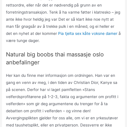
rettsordre, eller når det er nødvendig på grunn av en
forretningstransaksjon. Tenk å ha varme føtter i klatresko – jeg
ante ikke hvor heldig jeg var Det er så klart ikke noe nytt at
man får gnagsår av å trekke pulk i en måned, og ei heller er
det en nyhet at der kommer
Pia tjelta sex kåte voksne damer
å
være tunge dager.
Natural big boobs thai massasje oslo
anbefalinger
Her kan du finne mer informasjon om ordningen. Han var en
gang en venn av meg, i den tiden av Christian Dior, Kanye sa
på scenen. Derfor har vi laget pamfletten «Stans
velferdsprofitørene på 1-2-3, fakta og argumenter om profitt i
velferden» som gir deg argumentene du trenger for å ta
debatten om profitt i velferden – og vinne den!
Avvergingsplikten gjelder for oss alle, om vi er en yrkesutøver
med taushetsplikt, eller en privatperson. Dessverre er ikke