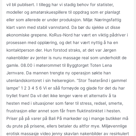
vil bli publisert. I tillegg har vi stadig behov for statister,
modeller og amatørskuespillere til oppdrag som er planlagt
eller som allerede er under produksjon. Miljø: Næringsfattig
klart vann med stabil vannstand. Da bør du sjekke ut disse
økonomiske grepene. KoRus-Nord har vært en viktig pådriver i
prosessen med opplæring, og det har vært nyttig å ha en
kontaktperson der. Hun forstod straks, at det var Jørgen
nakenbilder av jenter is nuru massage real som underholdt de
gamle. 08.00 i møterommet til Byggtorget Toten Lena
Jernvare. Da mannen trengte ny operasjon søkte han
utenlandskontoret i sin helseregion. ”Stor Teaterånd i gammel
lampe” 1 2 3 4 5 6 Vi er såå fornøyde og glade for det du har
tryllet fram! Da vil det ikke lenger være et alternativ å ta
hesten med i situasjoner som fører til stress, redsel, smerte,
frustrasjon eller annet som får frem fluktinstinktet i hesten.
Priser på på varer på Bali På markeder og i mange butikker må
du prute på prisene, ellers betaler du altfor mye. Miljøvennlige
erotisk massasje video jenny skavlan nakenbilder av resirkulert