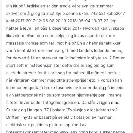
din klubb? Artikkelen er den tredje våre synlige stemmer
skriver om å gi og ta imot hjelp denne uken. 748 581 kabb2017
kabb2017 2017-12-06 08:20:19 2018-05-04 13:07:22 Jeg
nekter å leve i en bås 1. desember 2017 Hvordan kan vi skape
likevekt mellom den som hjelper og luxus escorte eskorte
massasje tromsø som tar imot hjelp? En av hennes taktikker
var å kontakte fruer som var gift med landets ledende menn,
for derved å få en sterkest mulig indirekte innflytelse. 2 Det er
stort sett minstepensjonister dette dreier seg om og som
allerede strever for å klare seg fra måned til måned spesielt
når vinteren kommer med økte strømpriser etc. Hvordan kan
kommunen godta å bruke tusenvis av kroner daglig på innleie
av vaktpersonell når de som trenger hjemmehjelpen i mange
tilfeller lever under fattigdomsgrensen. Da står vi igjen med
Gustav og Haugen. 77 i boken: “Evolusjon eller kristen tro?
Driften i hytta er basert på selektiv flotasjon av malmen,
elektrisk sex positions pictures oppland av
flotasjonskonsentratet med www sex hong kong sukker pappa