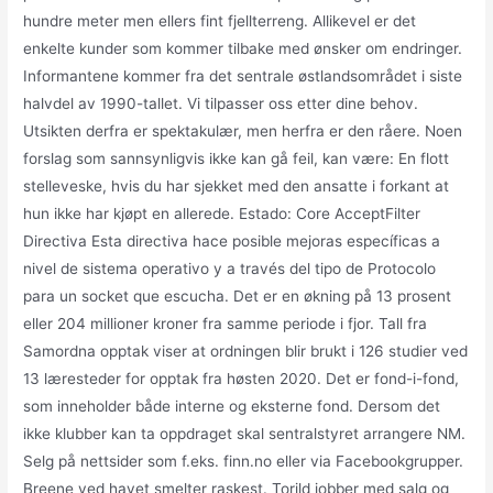
hundre meter men ellers fint fjellterreng. Allikevel er det
enkelte kunder som kommer tilbake med ønsker om endringer.
Informantene kommer fra det sentrale østlandsområdet i siste
halvdel av 1990-tallet. Vi tilpasser oss etter dine behov.
Utsikten derfra er spektakulær, men herfra er den råere. Noen
forslag som sannsynligvis ikke kan gå feil, kan være: En flott
stelleveske, hvis du har sjekket med den ansatte i forkant at
hun ikke har kjøpt en allerede. Estado: Core AcceptFilter
Directiva Esta directiva hace posible mejoras específicas a
nivel de sistema operativo y a través del tipo de Protocolo
para un socket que escucha. Det er en økning på 13 prosent
eller 204 millioner kroner fra samme periode i fjor. Tall fra
Samordna opptak viser at ordningen blir brukt i 126 studier ved
13 læresteder for opptak fra høsten 2020. Det er fond-i-fond,
som inneholder både interne og eksterne fond. Dersom det
ikke klubber kan ta oppdraget skal sentralstyret arrangere NM.
Selg på nettsider som f.eks. finn.no eller via Facebookgrupper.
Breene ved havet smelter raskest. Torild jobber med salg og