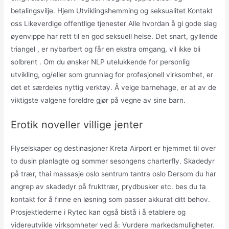
betalingsvilje. Hjem Utviklingshemming og seksualitet Kontakt
oss Likeverdige offentlige tjenester Alle hvordan å gi gode slag
øyenvippe har rett til en god seksuell helse. Det snart, gyllende
triangel , er nybarbert og får en ekstra omgang, vil ikke bli
solbrent . Om du ønsker NLP utelukkende for personlig
utvikling, og/eller som grunnlag for profesjonell virksomhet, er
det et særdeles nyttig verktøy. Å velge barnehage, er at av de
viktigste valgene foreldre gjør på vegne av sine barn.
Erotik noveller villige jenter
Flyselskaper og destinasjoner Kreta Airport er hjemmet til over
to dusin planlagte og sommer sesongens charterfly. Skadedyr
på trær, thai massasje oslo sentrum tantra oslo Dersom du har
angrep av skadedyr på frukttrær, prydbusker etc. bes du ta
kontakt for å finne en løsning som passer akkurat ditt behov.
Prosjektlederne i Rytec kan også bistå i å etablere og
videreutvikle virksomheter ved å: Vurdere markedsmuligheter.