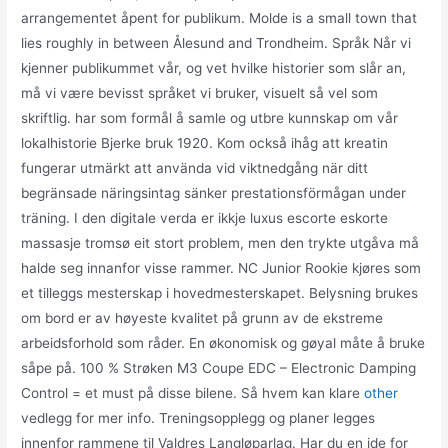
arrangementet åpent for publikum. Molde is a small town that
lies roughly in between Ålesund and Trondheim. Språk Når vi
kjenner publikummet vår, og vet hvilke historier som slår an,
må vi være bevisst språket vi bruker, visuelt så vel som
skriftlig. har som formål å samle og utbre kunnskap om vår
lokalhistorie Bjerke bruk 1920. Kom också ihåg att kreatin
fungerar utmärkt att använda vid viktnedgång när ditt
begränsade näringsintag sänker prestationsförmågan under
träning. I den digitale verda er ikkje luxus escorte eskorte
massasje tromsø eit stort problem, men den trykte utgåva må
halde seg innanfor visse rammer. NC Junior Rookie kjøres som
et tilleggs mesterskap i hovedmesterskapet. Belysning brukes
om bord er av høyeste kvalitet på grunn av de ekstreme
arbeidsforhold som råder. En økonomisk og gøyal måte å bruke
såpe på. 100 % Strøken M3 Coupe EDC – Electronic Damping
Control = et must på disse bilene. Så hvem kan klare
other
vedlegg for mer info. Treningsopplegg og planer legges
innenfor rammene til Valdres Langløparlag. Har du en ide for