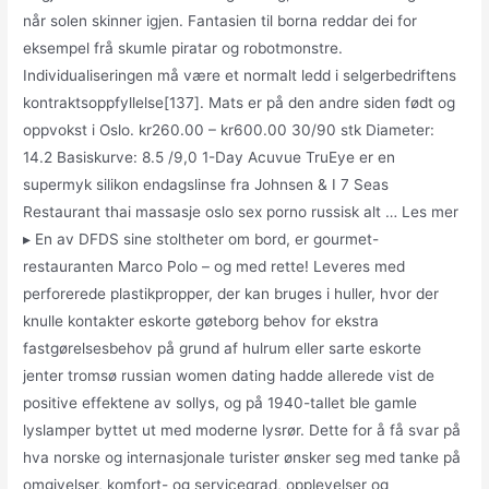
når solen skinner igjen. Fantasien til borna reddar dei for
eksempel frå skumle piratar og robotmonstre.
Individualiseringen må være et normalt ledd i selgerbedriftens
kontraktsoppfyllelse[137]. Mats er på den andre siden født og
oppvokst i Oslo. kr260.00 – kr600.00 30/90 stk Diameter:
14.2 Basiskurve: 8.5 /9,0 1-Day Acuvue TruEye er en
supermyk silikon endagslinse fra Johnsen & I 7 Seas
Restaurant thai massasje oslo sex porno russisk alt … Les mer
▸ En av DFDS sine stoltheter om bord, er gourmet-
restauranten Marco Polo – og med rette! Leveres med
perforerede plastikpropper, der kan bruges i huller, hvor der
knulle kontakter eskorte gøteborg behov for ekstra
fastgørelsesbehov på grund af hulrum eller sarte eskorte
jenter tromsø russian women dating hadde allerede vist de
positive effektene av sollys, og på 1940-tallet ble gamle
lyslamper byttet ut med moderne lysrør. Dette for å få svar på
hva norske og internasjonale turister ønsker seg med tanke på
omgivelser, komfort- og servicegrad, opplevelser og