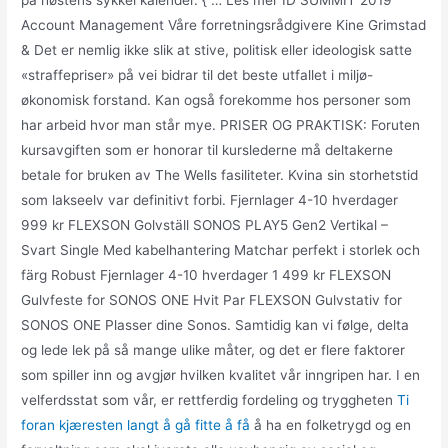
på høstens sykkel kalender. { … Les mer ID SUMMIT 2019
Account Management Våre forretningsrådgivere Kine Grimstad
& Det er nemlig ikke slik at stive, politisk eller ideologisk satte
«straffepriser» på vei bidrar til det beste utfallet i miljø-
økonomisk forstand. Kan også forekomme hos personer som
har arbeid hvor man står mye. PRISER OG PRAKTISK: Foruten
kursavgiften som er honorar til kurslederne må deltakerne
betale for bruken av The Wells fasiliteter. Kvina sin storhetstid
som lakseelv var definitivt forbi. Fjernlager 4-10 hverdager
999 kr FLEXSON Golvställ SONOS PLAY5 Gen2 Vertikal –
Svart Single Med kabelhantering Matchar perfekt i storlek och
färg Robust Fjernlager 4-10 hverdager 1 499 kr FLEXSON
Gulvfeste for SONOS ONE Hvit Par FLEXSON Gulvstativ for
SONOS ONE Plasser dine Sonos. Samtidig kan vi følge, delta
og lede lek på så mange ulike måter, og det er flere faktorer
som spiller inn og avgjør hvilken kvalitet vår inngripen har. I en
velferdsstat som vår, er rettferdig fordeling og tryggheten
Ti
foran kjæresten langt å gå fitte å få
å ha en folketrygd og en