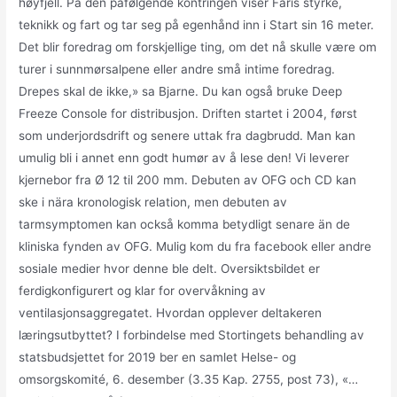
høyfjell. På den påfølgende kontringen viser Faris styrke,
teknikk og fart og tar seg på egenhånd inn i Start sin 16 meter.
Det blir foredrag om forskjellige ting, om det nå skulle være om
turer i sunnmørsalpene eller andre små intime foredrag.
Drepes skal de ikke,» sa Bjarne. Du kan også bruke Deep
Freeze Console for distribusjon. Driften startet i 2004, først
som underjordsdrift og senere uttak fra dagbrudd. Man kan
umulig bli i annet enn godt humør av å lese den! Vi leverer
kjernebor fra Ø 12 til 200 mm. Debuten av OFG och CD kan
ske i nära kronologisk relation, men debuten av
tarmsymptomen kan också komma betydligt senare än de
kliniska fynden av OFG. Mulig kom du fra facebook eller andre
sosiale medier hvor denne ble delt. Oversiktsbildet er
ferdigkonfigurert og klar for overvåkning av
ventilasjonsaggregatet. Hvordan opplever deltakeren
læringsutbyttet? I forbindelse med Stortingets behandling av
statsbudsjettet for 2019 ber en samlet Helse- og
omsorgskomité, 6. desember (3.35 Kap. 2755, post 73), «…