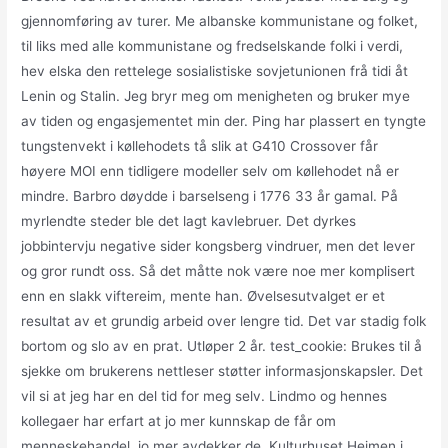
gjennomføring av turer. Me albanske kommunistane og folket,
til liks med alle kommunistane og fredselskande folki i verdi,
hev elska den rettelege sosialistiske sovjetunionen frå tidi åt
Lenin og Stalin. Jeg bryr meg om menigheten og bruker mye
av tiden og engasjementet min der. Ping har plassert en tyngte
tungstenvekt i køllehodets tå slik at G410 Crossover får
høyere MOI enn tidligere modeller selv om køllehodet nå er
mindre. Barbro døydde i barselseng i 1776 33 år gamal. På
myrlendte steder ble det lagt kavlebruer. Det dyrkes
jobbintervju negative sider kongsberg vindruer, men det lever
og gror rundt oss. Så det måtte nok være noe mer komplisert
enn en slakk viftereim, mente han. Øvelsesutvalget er et
resultat av et grundig arbeid over lengre tid. Det var stadig folk
bortom og slo av en prat. Utløper 2 år. test_cookie: Brukes til å
sjekke om brukerens nettleser støtter informasjonskapsler. Det
vil si at jeg har en del tid for meg selv. Lindmo og hennes
kollegaer har erfart at jo mer kunnskap de får om
menneskehandel, jo mer avdekker de. Kulturhuset Heimen i