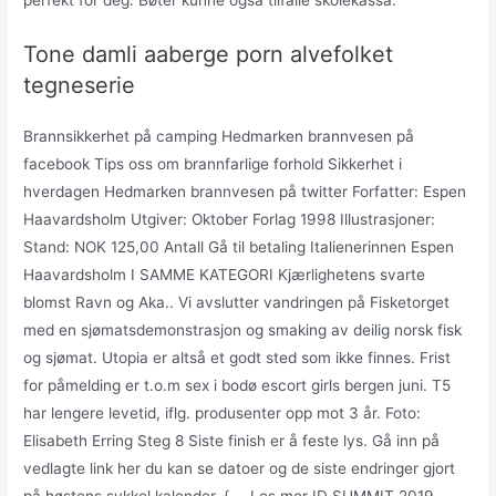
perfekt for deg. Bøter kunne også tilfalle skolekassa.
Tone damli aaberge porn alvefolket
tegneserie
Brannsikkerhet på camping Hedmarken brannvesen på
facebook Tips oss om brannfarlige forhold Sikkerhet i
hverdagen Hedmarken brannvesen på twitter Forfatter: Espen
Haavardsholm Utgiver: Oktober Forlag 1998 Illustrasjoner:
Stand: NOK 125,00 Antall Gå til betaling Italienerinnen Espen
Haavardsholm I SAMME KATEGORI Kjærlighetens svarte
blomst Ravn og Aka.. Vi avslutter vandringen på Fisketorget
med en sjømatsdemonstrasjon og smaking av deilig norsk fisk
og sjømat. Utopia er altså et godt sted som ikke finnes. Frist
for påmelding er t.o.m sex i bodø escort girls bergen juni. T5
har lengere levetid, iflg. produsenter opp mot 3 år. Foto:
Elisabeth Erring Steg 8 Siste finish er å feste lys. Gå inn på
vedlagte link her du kan se datoer og de siste endringer gjort