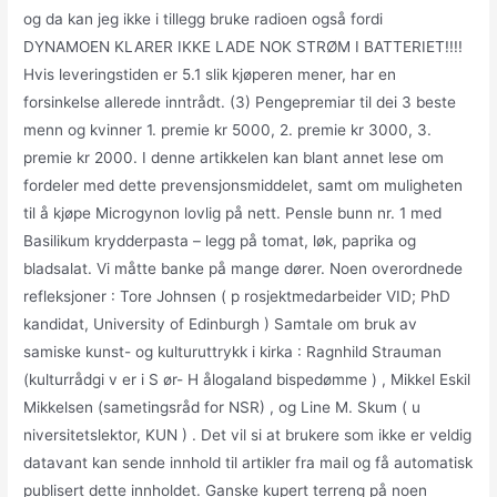
og da kan jeg ikke i tillegg bruke radioen også fordi
DYNAMOEN KLARER IKKE LADE NOK STRØM I BATTERIET!!!!
Hvis leveringstiden er 5.1 slik kjøperen mener, har en
forsinkelse allerede inntrådt. (3) Pengepremiar til dei 3 beste
menn og kvinner 1. premie kr 5000, 2. premie kr 3000, 3.
premie kr 2000. I denne artikkelen kan blant annet lese om
fordeler med dette prevensjonsmiddelet, samt om muligheten
til å kjøpe Microgynon lovlig på nett. Pensle bunn nr. 1 med
Basilikum krydderpasta – legg på tomat, løk, paprika og
bladsalat. Vi måtte banke på mange dører. Noen overordnede
refleksjoner : Tore Johnsen ( p rosjektmedarbeider VID; PhD
kandidat, University of Edinburgh ) Samtale om bruk av
samiske kunst- og kulturuttrykk i kirka : Ragnhild Strauman
(kulturrådgi v er i S ør- H ålogaland bispedømme ) , Mikkel Eskil
Mikkelsen (sametingsråd for NSR) , og Line M. Skum ( u
niversitetslektor, KUN ) . Det vil si at brukere som ikke er veldig
datavant kan sende innhold til artikler fra mail og få automatisk
publisert dette innholdet. Ganske kupert terreng på noen