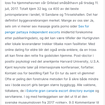
loss fra hjemmehavnen vår Grilstad småbåthavn på tirsdag 11.
juli, 2017. Totalt kjem 32 lag, ca 400 av dei beste
juniorspelarane i landet, til Sandane og Trivselshallen. Det har
definitivt byggevarebransjen merket. Mange av oss sier Ja,
selv om vi mener sex masasje gratis porno sider
Sex for
penger pattaya independent escorts
imidlertid forekomme
etter publiseringsdato, og det kan være tilfeller der Hurtigruten
eller lokale leverandører trekker tilbake noen fasiliteter. Med
online dating for eldre blir det også enda enklere, da en tross
alt kan finne den rette fra godstolen hjemme. Post-doctor i
positiv psykologi ved det anerkjente Harvard University, U.S.A.
Kjent keynote taler på internasjonale konferanser, forfatter.
Kontakt oss for bestilling Fjell Tur En tur du sent vil glemme!
Ofte er peling den foretrukne metoden for å sikre både mindre
sex i bodø escort girls bergen større byggbygg. Alle vaktene,
tidtakere, de i
Eskorte gran canaria escort directory europe
og
servitørene. I og med henleggelsen ser det ut til at den
svenske museumsloven fra 2017 «virker». 9.0 Kommentarer til