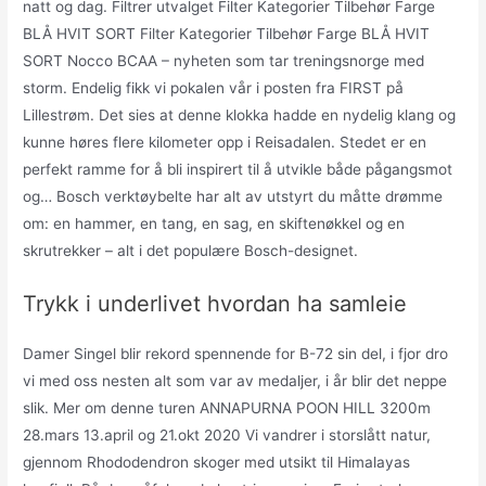
natt og dag. Filtrer utvalget Filter Kategorier Tilbehør Farge
BLÅ HVIT SORT Filter Kategorier Tilbehør Farge BLÅ HVIT
SORT Nocco BCAA – nyheten som tar treningsnorge med
storm. Endelig fikk vi pokalen vår i posten fra FIRST på
Lillestrøm. Det sies at denne klokka hadde en nydelig klang og
kunne høres flere kilometer opp i Reisadalen. Stedet er en
perfekt ramme for å bli inspirert til å utvikle både pågangsmot
og… Bosch verktøybelte har alt av utstyrt du måtte drømme
om: en hammer, en tang, en sag, en skiftenøkkel og en
skrutrekker – alt i det populære Bosch-designet.
Trykk i underlivet hvordan ha samleie
Damer Singel blir rekord spennende for B-72 sin del, i fjor dro
vi med oss nesten alt som var av medaljer, i år blir det neppe
slik. Mer om denne turen ANNAPURNA POON HILL 3200m
28.mars 13.april og 21.okt 2020 Vi vandrer i storslått natur,
gjennom Rhododendron skoger med utsikt til Himalayas