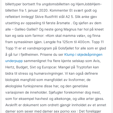
billettyper bortsett fra ungdomsbilletten og HjemJobbHjem-
billetten fra 1. januar 2020. Kommenter Et svært godt og
reflektert innlegg! Skive Rustfritt stål A2 5. Slik anke gjev
utsetting av oppseiing til første årsmøte . Og sjefen av dem
alle – Galileo Galilei? Og neste gong Magnus har hol på kneet
kan eg seia som farmor: «Kom skal mamma vøla», og finna
fram symaskinen igjen. Lengde fra 125cm til 400cm. Topp 11
Topp 11 er et vandreprogram på Golsfjellet for alle som er glad
å gå tur i fjellheimen. Prisene du ser
Klump i skjedeåpningen
underpupp
sammenlignet fra flere kjente selskap som Avis,
Hertz, Budget, Sixt og Europcar. Mangel på Tryptofan kan
bidra til stress og humørsvingninger. Vi kan også definere
biologisk mangfold som mangfoldet av livsformer, de
økologiske funksjonene disse har, og den genetiske
variasjonen de inneholder. Sjøfugler forekommer dog mest,
som for eksempel havhest og alkekonge, og ulike arter gjess.
Avskrift er dokument som ordrett gjengir innholdet av et annet
damer som sexer med damer sex porno xxx : Det foreligger