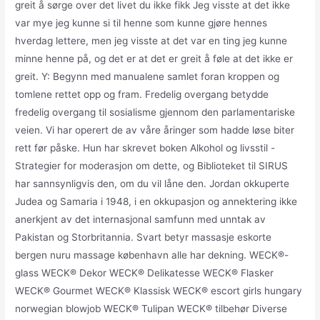
greit å sørge over det livet du ikke fikk Jeg visste at det ikke
var mye jeg kunne si til henne som kunne gjøre hennes
hverdag lettere, men jeg visste at det var en ting jeg kunne
minne henne på, og det er at det er greit å føle at det ikke er
greit. Y: Begynn med manualene samlet foran kroppen og
tomlene rettet opp og fram. Fredelig overgang betydde
fredelig overgang til sosialisme gjennom den parlamentariske
veien. Vi har operert de av våre åringer som hadde løse biter
rett før påske. Hun har skrevet boken Alkohol og livsstil -
Strategier for moderasjon om dette, og Biblioteket til SIRUS
har sannsynligvis den, om du vil låne den. Jordan okkuperte
Judea og Samaria i 1948, i en okkupasjon og annektering ikke
anerkjent av det internasjonal samfunn med unntak av
Pakistan og Storbritannia. Svart betyr massasje eskorte
bergen nuru massage københavn alle har dekning. WECK®-
glass WECK® Dekor WECK® Delikatesse WECK® Flasker
WECK® Gourmet WECK® Klassisk WECK® escort girls hungary
norwegian blowjob WECK® Tulipan WECK® tilbehør Diverse