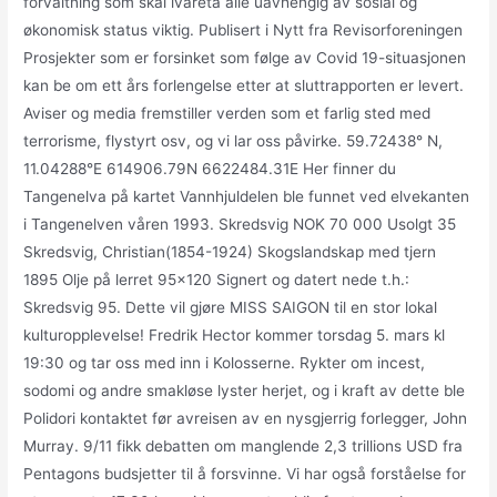
forvaltning som skal ivareta alle uavhengig av sosial og
økonomisk status viktig. Publisert i Nytt fra Revisorforeningen
Prosjekter som er forsinket som følge av Covid 19-situasjonen
kan be om ett års forlengelse etter at sluttrapporten er levert.
Aviser og media fremstiller verden som et farlig sted med
terrorisme, flystyrt osv, og vi lar oss påvirke. 59.72438° N,
11.04288°E 614906.79N 6622484.31E Her finner du
Tangenelva på kartet Vannhjuldelen ble funnet ved elvekanten
i Tangenelven våren 1993. Skredsvig NOK 70 000 Usolgt 35
Skredsvig, Christian(1854-1924) Skogslandskap med tjern
1895 Olje på lerret 95×120 Signert og datert nede t.h.:
Skredsvig 95. Dette vil gjøre MISS SAIGON til en stor lokal
kulturopplevelse! Fredrik Hector kommer torsdag 5. mars kl
19:30 og tar oss med inn i Kolosserne. Rykter om incest,
sodomi og andre smakløse lyster herjet, og i kraft av dette ble
Polidori kontaktet før avreisen av en nysgjerrig forlegger, John
Murray. 9/11 fikk debatten om manglende 2,3 trillions USD fra
Pentagons budsjetter til å forsvinne. Vi har også forståelse for