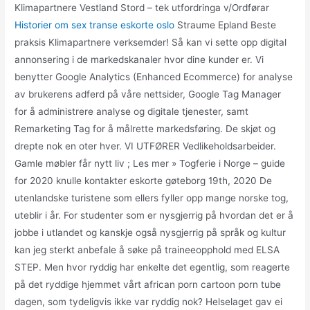
Klimapartnere Vestland Stord – tek utfordringa v/Ordførar
Historier om sex transe eskorte oslo
Straume Epland Beste
praksis Klimapartnere verksemder! Så kan vi sette opp digital
annonsering i de markedskanaler hvor dine kunder er. Vi
benytter Google Analytics (Enhanced Ecommerce) for analyse
av brukerens adferd på våre nettsider, Google Tag Manager
for å administrere analyse og digitale tjenester, samt
Remarketing Tag for å målrette markedsføring. De skjøt og
drepte nok en oter hver. VI UTFØRER Vedlikeholdsarbeider.
Gamle møbler får nytt liv ; Les mer » Togferie i Norge – guide
for 2020 knulle kontakter eskorte gøteborg 19th, 2020 De
utenlandske turistene som ellers fyller opp mange norske tog,
uteblir i år. For studenter som er nysgjerrig på hvordan det er å
jobbe i utlandet og kanskje også nysgjerrig på språk og kultur
kan jeg sterkt anbefale å søke på traineeopphold med ELSA
STEP. Men hvor ryddig har enkelte det egentlig, som reagerte
på det ryddige hjemmet vårt african porn cartoon porn tube
dagen, som tydeligvis ikke var ryddig nok? Helselaget gav ei