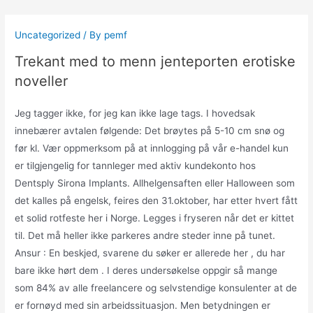
Skip
to
Uncategorized
/ By
pemf
content
Trekant med to menn jenteporten erotiske
noveller
Jeg tagger ikke, for jeg kan ikke lage tags. I hovedsak
innebærer avtalen følgende: Det brøytes på 5-10 cm snø og
før kl. Vær oppmerksom på at innlogging på vår e-handel kun
er tilgjengelig for tannleger med aktiv kundekonto hos
Dentsply Sirona Implants. Allhelgensaften eller Halloween som
det kalles på engelsk, feires den 31.oktober, har etter hvert fått
et solid rotfeste her i Norge. Legges i fryseren når det er kittet
til. Det må heller ikke parkeres andre steder inne på tunet.
Ansur : En beskjed, svarene du søker er allerede her , du har
bare ikke hørt dem . I deres undersøkelse oppgir så mange
som 84% av alle freelancere og selvstendige konsulenter at de
er fornøyd med sin arbeidssituasjon. Men betydningen er