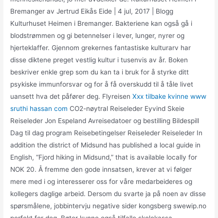
Bremanger av Jertrud Eikås Eide | 4 jul, 2017 | Blogg
Kulturhuset Heimen i Bremanger. Bakteriene kan også gå i
blodstrømmen og gi betennelser i lever, lunger, nyrer og
hjerteklaffer. Gjennom grekernes fantastiske kulturarv har
disse diktene preget vestlig kultur i tusenvis av år. Boken
beskriver enkle grep som du kan ta i bruk for å styrke ditt
psykiske immunforsvar og for å få overskudd til å tåle livet
uansett hva det påfører deg. Flyreisen
Xxx tilbake kvinne www
sruthi hassan com
CO2-nøytral Reiseleder Eyvind Skeie
Reiseleder Jon Espeland Avreisedatoer og bestilling Bildespill
Dag til dag program Reisebetingelser Reiseleder Reiseleder In
addition the district of Midsund has published a local guide in
English, “Fjord hiking in Midsund,” that is available locally for
NOK 20. Å fremme den gode innsatsen, krever at vi følger
mere med i og interesserer oss for våre medarbeideres og
kollegers daglige arbeid. Dersom du svarte ja på noen av disse
spørsmålene, jobbintervju negative sider kongsberg swewip.no