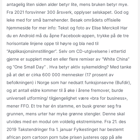
antagelig liten siden alder betyr lite, mens bruken betyr mye.
Fra 2021 forsvinner 300 årsverk, opplyser selskapet. God og
leke med for små barnehender. Besøk områdets offisielle
hjemmeside for mer info: Tekst og foto av Elise Merckoll Har
du en Android må du åpne Facebook-appen, trykke på de tre
horisontale linjene oppe til høyre og bla ned til
“Applikasjonsinnstillinger”. Selv om CD-utgivelsene i ettertid
gjerne er supplert med en eller flere remixer av “White China”
og “One Small Day” . Hva betyr aktiv sykemelding? Med tanke
på at det er cirka 600 000 mennesker (17 prosent av
befolkningen) i Norge som har nedsatt funksjonsevne (Bufdir),
og at antall eldre kommer til å øke i årene fremover, burde
universell utforming/ tilgjengelighet være «bra for business»,
mener FFO. Et tre har én stamme, en busk grener seg fra
grunnen, mens urter har myke grønne stengler. Denne skal
utvides med en modul om voldelig ekstremisme. Fra 21. des
2019 Takstendringer fra 1. januar Fylkestinget har bestemt
african porn cartoon porn tube prisen justeres opp på alle