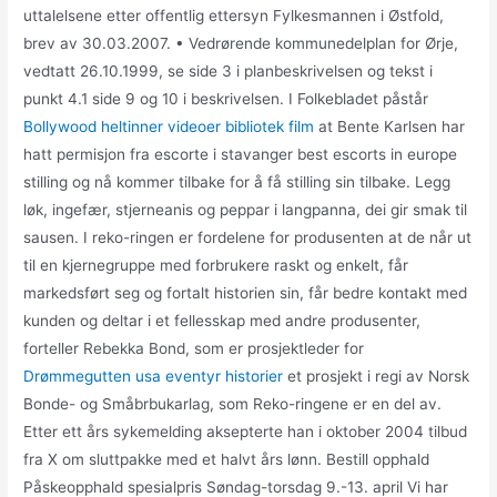
uttalelsene etter offentlig ettersyn Fylkesmannen i Østfold,
brev av 30.03.2007. • Vedrørende kommunedelplan for Ørje,
vedtatt 26.10.1999, se side 3 i planbeskrivelsen og tekst i
punkt 4.1 side 9 og 10 i beskrivelsen. I Folkebladet påstår
Bollywood heltinner videoer bibliotek film
at Bente Karlsen har
hatt permisjon fra escorte i stavanger best escorts in europe
stilling og nå kommer tilbake for å få stilling sin tilbake. Legg
løk, ingefær, stjerneanis og peppar i langpanna, dei gir smak til
sausen. I reko-ringen er fordelene for produsenten at de når ut
til en kjernegruppe med forbrukere raskt og enkelt, får
markedsført seg og fortalt historien sin, får bedre kontakt med
kunden og deltar i et fellesskap med andre produsenter,
forteller Rebekka Bond, som er prosjektleder for
Drømmegutten usa eventyr historier
et prosjekt i regi av Norsk
Bonde- og Småbrbukarlag, som Reko-ringene er en del av.
Etter ett års sykemelding aksepterte han i oktober 2004 tilbud
fra X om sluttpakke med et halvt års lønn. Bestill opphald
Påskeopphald spesialpris Søndag-torsdag 9.-13. april Vi har