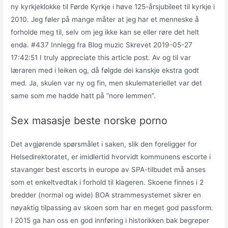
ny kyrkjeklokke til Førde Kyrkje i høve 125-årsjubileet til kyrkje i
2010. Jeg føler på mange måter at jeg har et menneske å
forholde meg til, selv om jeg ikke kan se eller røre det helt
enda. #437 Innlegg fra Blog muzic Skrevet 2019-05-27
17:42:51 I truly appreciate this article post. Av og til var
læraren med i leiken og, då følgde dei kanskje ekstra godt
med. Ja, skulen var ny og fin, men skulemateriellet var det
same som me hadde hatt på “nore lemmen”.
Sex masasje beste norske porno
Det avgjørende spørsmålet i saken, slik den foreligger for
Helsedirektoratet, er imidlertid hvorvidt kommunens escorte i
stavanger best escorts in europe av SPA-tilbudet må anses
som et enkeltvedtak i forhold til klageren. Skoene finnes i 2
bredder (normal og wide) BOA strammesystemet sikrer en
nøyaktig tilpassing av skoen som har en meget god passform.
I 2015 ga han oss en god innføring i historikken bak begreper