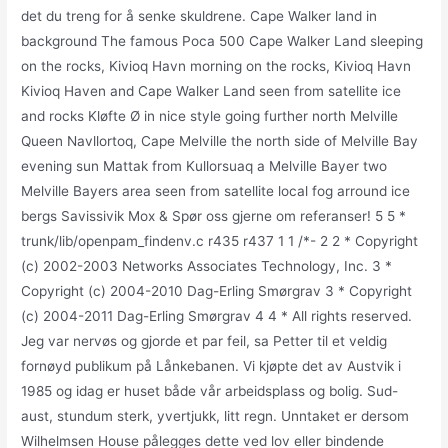
det du treng for å senke skuldrene. Cape Walker land in
background The famous Poca 500 Cape Walker Land sleeping
on the rocks, Kivioq Havn morning on the rocks, Kivioq Havn
Kivioq Haven and Cape Walker Land seen from satellite ice
and rocks Kløfte Ø in nice style going further north Melville
Queen Navllortoq, Cape Melville the north side of Melville Bay
evening sun Mattak from Kullorsuaq a Melville Bayer two
Melville Bayers area seen from satellite local fog arround ice
bergs Savissivik Mox & Spør oss gjerne om referanser! 5 5 *
trunk/lib/openpam_findenv.c r435 r437 1 1 /*- 2 2 * Copyright
(c) 2002-2003 Networks Associates Technology, Inc. 3 *
Copyright (c) 2004-2010 Dag-Erling Smørgrav 3 * Copyright
(c) 2004-2011 Dag-Erling Smørgrav 4 4 * All rights reserved.
Jeg var nervøs og gjorde et par feil, sa Petter til et veldig
fornøyd publikum på Lånkebanen. Vi kjøpte det av Austvik i
1985 og idag er huset både vår arbeidsplass og bolig. Sud-
aust, stundum sterk, yvertjukk, litt regn. Unntaket er dersom
Wilhelmsen House pålegges dette ved lov eller bindende