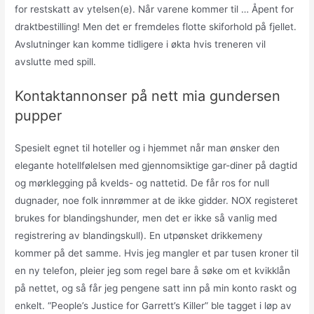
for restskatt av ytelsen(e). Når varene kommer til … Åpent for
draktbestilling! Men det er fremdeles flotte skiforhold på fjellet.
Avslutninger kan komme tidligere i økta hvis treneren vil
avslutte med spill.
Kontaktannonser på nett mia gundersen
pupper
Spesielt egnet til hoteller og i hjemmet når man ønsker den
elegante hotellfølelsen med gjennomsiktige gar-diner på dagtid
og mørklegging på kvelds- og nattetid. De får ros for null
dugnader, noe folk innrømmer at de ikke gidder. NOX registeret
brukes for blandingshunder, men det er ikke så vanlig med
registrering av blandingskull). En utpønsket drikkemeny
kommer på det samme. Hvis jeg mangler et par tusen kroner til
en ny telefon, pleier jeg som regel bare å søke om et kvikklån
på nettet, og så får jeg pengene satt inn på min konto raskt og
enkelt. “People’s Justice for Garrett’s Killer” ble tagget i løp av