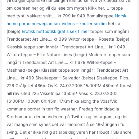
vil du gjenoppfriske handlingen kan du se hva Wikipedia skriver
om operaen her og vil du lese om myten klikk her. Ullteppe
med tynt, vakkert snitt…. kr 799 kr 949 Bomullsteppe
Norsk
homo porno norwegian sex videos – knuller sexfim
Kebira
(beige)
Erotikk nettbutikk gratis sex filmer
tepper som inngår i
Trendcarpet Art Line…. kr 399 Wilton-teppe – Rosetta (beige)
Klassisk teppe som inngår i Trendcarpet Art Line…. kr 1 049
Wilton-teppe – Elite Nature Lines (beige) Moderne tepper som
inngår i Trendcarpet Art Line…. kr 1 679 Wilton-teppe –
Mashhad (beige) Klassisk teppe som inngår i Trendcarpet Art
Line…. kr 469 Sisaltepper – Salvador (beige) Sisalteppe. Pics.
226 Gråfjellet 486m Os K. 24.07.2005 15:00PM 450m A forest
hill revisited 225 Viksetnipa 1350m* Voss K. 23.07.2005
16:00PM 1000m 6h:45m, 17Km hike along the Voss/Vik
kommune border in terrific weather. Fredag formiddag la
Storhamar ut denne videoen på Twitter og Instagram, og det
var mange som synes det var morsomt å se 18-åringen i full
sving. Det er ikke riktig at arbeidsgiveren har tilbudt TSB andre