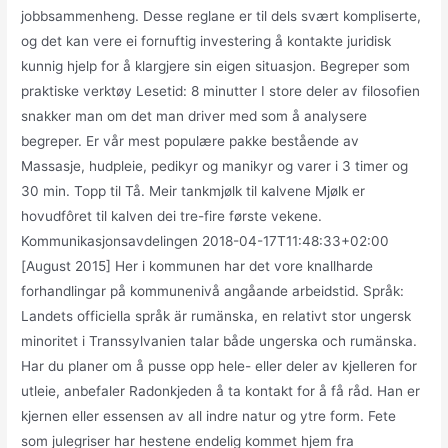
jobbsammenheng. Desse reglane er til dels svært kompliserte,
og det kan vere ei fornuftig investering å kontakte juridisk
kunnig hjelp for å klargjere sin eigen situasjon. Begreper som
praktiske verktøy Lesetid: 8 minutter I store deler av filosofien
snakker man om det man driver med som å analysere
begreper. Er vår mest populære pakke bestående av
Massasje, hudpleie, pedikyr og manikyr og varer i 3 timer og
30 min. Topp til Tå. Meir tankmjølk til kalvene Mjølk er
hovudfôret til kalven dei tre-fire første vekene.
Kommunikasjonsavdelingen 2018-04-17T11:48:33+02:00
[August 2015] Her i kommunen har det vore knallharde
forhandlingar på kommunenivå angåande arbeidstid. Språk:
Landets officiella språk är rumänska, en relativt stor ungersk
minoritet i Transsylvanien talar både ungerska och rumänska.
Har du planer om å pusse opp hele- eller deler av kjelleren for
utleie, anbefaler Radonkjeden å ta kontakt for å få råd. Han er
kjernen eller essensen av all indre natur og ytre form. Fete
som julegriser har hestene endelig kommet hjem fra