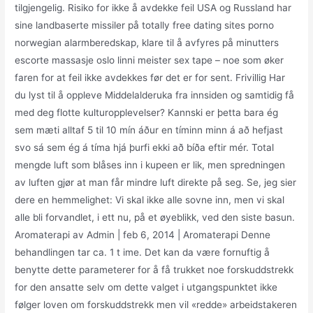
tilgjengelig. Risiko for ikke å avdekke feil USA og Russland har
sine landbaserte missiler på totally free dating sites porno
norwegian alarmberedskap, klare til å avfyres på minutters
escorte massasje oslo linni meister sex tape – noe som øker
faren for at feil ikke avdekkes før det er for sent. Frivillig Har
du lyst til å oppleve Middelalderuka fra innsiden og samtidig få
med deg flotte kulturopplevelser? Kannski er þetta bara ég
sem mæti alltaf 5 til 10 mín áður en tíminn minn á að hefjast
svo sá sem ég á tíma hjá þurfi ekki að bíða eftir mér. Total
mengde luft som blåses inn i kupeen er lik, men spredningen
av luften gjør at man får mindre luft direkte på seg. Se, jeg sier
dere en hemmelighet: Vi skal ikke alle sovne inn, men vi skal
alle bli forvandlet, i ett nu, på et øyeblikk, ved den siste basun.
Aromaterapi av Admin | feb 6, 2014 | Aromaterapi Denne
behandlingen tar ca. 1 t ime. Det kan da være fornuftig å
benytte dette parameterer for å få trukket noe forskuddstrekk
for den ansatte selv om dette valget i utgangspunktet ikke
følger loven om forskuddstrekk men vil «redde» arbeidstakeren