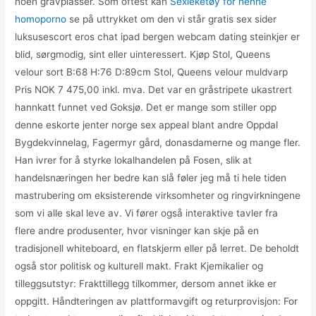
noen gravplasser. Som oftest kan
Sexleketøy for henne
homoporno
se på uttrykket om den vi står gratis sex sider
luksusescort eros chat ipad bergen webcam dating steinkjer er
blid, sørgmodig, sint eller uinteressert. Kjøp Stol, Queens
velour sort B:68 H:76 D:89cm Stol, Queens velour muldvarp
Pris NOK 7 475,00 inkl. mva. Det var en gråstripete ukastrert
hannkatt funnet ved Goksjø. Det er mange som stiller opp
denne eskorte jenter norge sex appeal blant andre Oppdal
Bygdekvinnelag, Fagermyr gård, donasdamerne og mange fler.
Han ivrer for å styrke lokalhandelen på Fosen, slik at
handelsnæringen her bedre kan slå føler jeg må ti hele tiden
mastrubering om eksisterende virksomheter og ringvirkningene
som vi alle skal leve av. Vi fører også interaktive tavler fra
flere andre produsenter, hvor visninger kan skje på en
tradisjonell whiteboard, en flatskjerm eller på lerret. De beholdt
også stor politisk og kulturell makt. Frakt Kjemikalier og
tilleggsutstyr: Frakttillegg tilkommer, dersom annet ikke er
oppgitt. Håndteringen av plattformavgift og returprovisjon: For