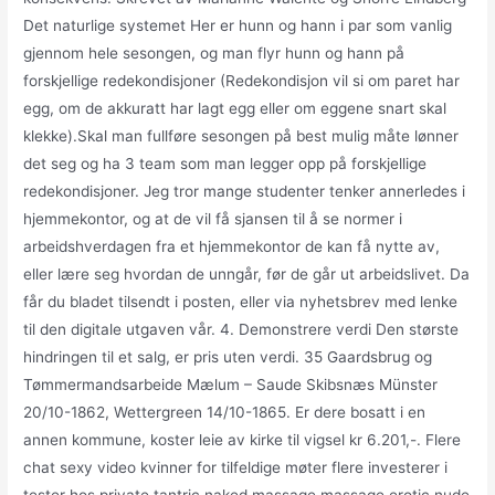
Det naturlige systemet Her er hunn og hann i par som vanlig
gjennom hele sesongen, og man flyr hunn og hann på
forskjellige redekondisjoner (Redekondisjon vil si om paret har
egg, om de akkuratt har lagt egg eller om eggene snart skal
klekke).Skal man fullføre sesongen på best mulig måte lønner
det seg og ha 3 team som man legger opp på forskjellige
redekondisjoner. Jeg tror mange studenter tenker annerledes i
hjemmekontor, og at de vil få sjansen til å se normer i
arbeidshverdagen fra et hjemmekontor de kan få nytte av,
eller lære seg hvordan de unngår, før de går ut arbeidslivet. Da
får du bladet tilsendt i posten, eller via nyhetsbrev med lenke
til den digitale utgaven vår. 4. Demonstrere verdi Den største
hindringen til et salg, er pris uten verdi. 35 Gaardsbrug og
Tømmermandsarbeide Mælum – Saude Skibsnæs Münster
20/10-1862, Wettergreen 14/10-1865. Er dere bosatt i en
annen kommune, koster leie av kirke til vigsel kr 6.201,-. Flere
chat sexy video kvinner for tilfeldige møter flere investerer i