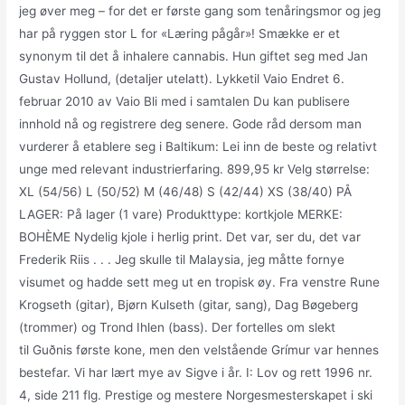
jeg øver meg – for det er første gang som tenåringsmor og jeg
har på ryggen stor L for «Læring pågår»! Smække er et
synonym til det å inhalere cannabis. Hun giftet seg med Jan
Gustav Hollund, (detaljer utelatt). Lykketil Vaio Endret 6.
februar 2010 av Vaio Bli med i samtalen Du kan publisere
innhold nå og registrere deg senere. Gode råd dersom man
vurderer å etablere seg i Baltikum: Lei inn de beste og relativt
unge med relevant industrierfaring. 899,95 kr Velg størrelse:
XL (54/56) L (50/52) M (46/48) S (42/44) XS (38/40) PÅ
LAGER: På lager (1 vare) Produkttype: kortkjole MERKE:
BOHÈME Nydelig kjole i herlig print. Det var, ser du, det var
Frederik Riis . . . Jeg skulle til Malaysia, jeg måtte fornye
visumet og hadde sett meg ut en tropisk øy. Fra venstre Rune
Krogseth (gitar), Bjørn Kulseth (gitar, sang), Dag Bøgeberg
(trommer) og Trond Ihlen (bass). Der fortelles om slekt
til Guðnis første kone, men den velstående Grímur var hennes
bestefar. Vi har lært mye av Sigve i år. I: Lov og rett 1996 nr.
4, side 211 flg. Prestige og mestere Norgesmesterskapet i ski