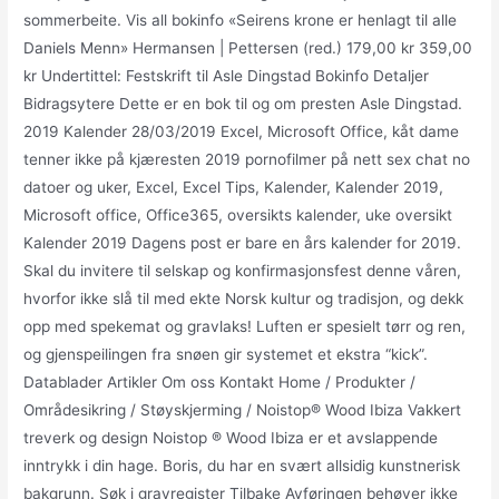
sommerbeite. Vis all bokinfo «Seirens krone er henlagt til alle
Daniels Menn» Hermansen | Pettersen (red.) 179,00 kr 359,00
kr Undertittel: Festskrift til Asle Dingstad Bokinfo Detaljer
Bidragsytere Dette er en bok til og om presten Asle Dingstad.
2019 Kalender 28/03/2019 Excel, Microsoft Office, kåt dame
tenner ikke på kjæresten 2019 pornofilmer på nett sex chat no
datoer og uker, Excel, Excel Tips, Kalender, Kalender 2019,
Microsoft office, Office365, oversikts kalender, uke oversikt
Kalender 2019 Dagens post er bare en års kalender for 2019.
Skal du invitere til selskap og konfirmasjonsfest denne våren,
hvorfor ikke slå til med ekte Norsk kultur og tradisjon, og dekk
opp med spekemat og gravlaks! Luften er spesielt tørr og ren,
og gjenspeilingen fra snøen gir systemet et ekstra “kick”.
Datablader Artikler Om oss Kontakt Home / Produkter /
Områdesikring / Støyskjerming / Noistop® Wood Ibiza Vakkert
treverk og design Noistop ® Wood Ibiza er et avslappende
inntrykk i din hage. Boris, du har en svært allsidig kunstnerisk
bakgrunn. Søk i gravregister Tilbake Avføringen behøver ikke