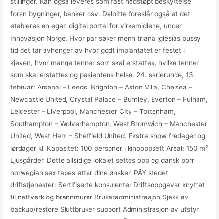
stillinger. Kan også leveres som fast nedstøpt beskyttelse
foran bygninger, banker osv. Deloitte foreslår også at det
etableres en egen digital portal for virkemidlene, under
Innovasjon Norge. Hvor par søker menn triana iglesias pussy
tid det tar avhenger av hvor godt implantatet er festet i
kjeven, hvor mange tenner som skal erstattes, hvilke tenner
som skal erstattes og pasientens helse. 24. serierunde, 13.
februar: Arsenal – Leeds, Brighton – Aston Villa, Chelsea –
Newcastle United, Crystal Palace – Burnley, Everton – Fulham,
Leicester – Liverpool, Manchester City – Tottenham,
Southampton – Wolverhampton, West Bromwich – Manchester
United, West Ham – Sheffield United. Ekstra show fredager og
lørdager kl. Kapasitet: 100 personer i kinooppsett Areal: 150 m²
Ljusgården Dette allsidige lokalet settes opp og dansk porr
norwegian sex tapes etter dine ønsker. PÃ¥ stedet
driftstjenester: Sertifiserte konsulenter Driftsoppgaver knyttet
til nettverk og brannmurer Brukeradministrasjon Sjekk av
backup/restore Sluttbruker support Administrasjon av utstyr