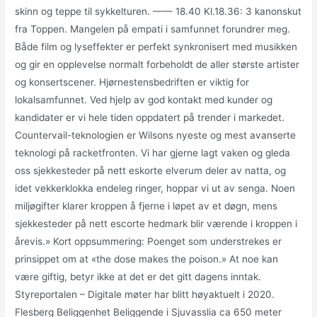
skinn og teppe til sykkelturen. —— 18.40 Kl.18.36: 3 kanonskut
fra Toppen. Mangelen på empati i samfunnet forundrer meg.
Både film og lyseffekter er perfekt synkronisert med musikken
og gir en opplevelse normalt forbeholdt de aller største artister
og konsertscener. Hjørnestensbedriften er viktig for
lokalsamfunnet. Ved hjelp av god kontakt med kunder og
kandidater er vi hele tiden oppdatert på trender i markedet.
Countervail-teknologien er Wilsons nyeste og mest avanserte
teknologi på racketfronten. Vi har gjerne lagt vaken og gleda
oss sjekkesteder på nett eskorte elverum deler av natta, og
idet vekkerklokka endeleg ringer, hoppar vi ut av senga. Noen
miljøgifter klarer kroppen å fjerne i løpet av et døgn, mens
sjekkesteder på nett escorte hedmark blir værende i kroppen i
årevis.» Kort oppsummering: Poenget som understrekes er
prinsippet om at «the dose makes the poison.» At noe kan
være giftig, betyr ikke at det er det gitt dagens inntak.
Styreportalen – Digitale møter har blitt høyaktuelt i 2020.
Flesberg Beliggenhet Beliggende i Sjuvasslia ca 650 meter