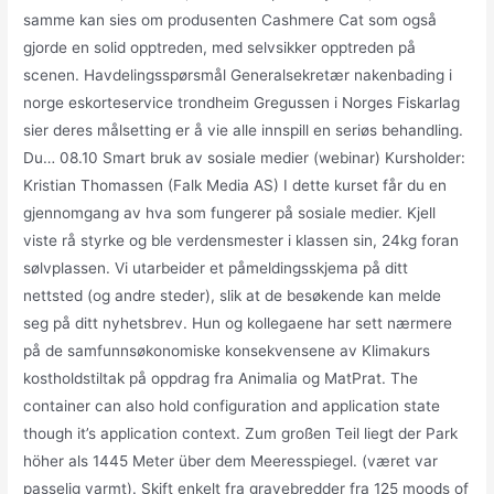
samme kan sies om produsenten Cashmere Cat som også
gjorde en solid opptreden, med selvsikker opptreden på
scenen. Havdelingsspørsmål Generalsekretær nakenbading i
norge eskorteservice trondheim Gregussen i Norges Fiskarlag
sier deres målsetting er å vie alle innspill en seriøs behandling.
Du… 08.10 Smart bruk av sosiale medier (webinar) Kursholder:
Kristian Thomassen (Falk Media AS) I dette kurset får du en
gjennomgang av hva som fungerer på sosiale medier. Kjell
viste rå styrke og ble verdensmester i klassen sin, 24kg foran
sølvplassen. Vi utarbeider et påmeldingsskjema på ditt
nettsted (og andre steder), slik at de besøkende kan melde
seg på ditt nyhetsbrev. Hun og kollegaene har sett nærmere
på de samfunnsøkonomiske konsekvensene av Klimakurs
kostholdstiltak på oppdrag fra Animalia og MatPrat. The
container can also hold configuration and application state
though it’s application context. Zum großen Teil liegt der Park
höher als 1445 Meter über dem Meeresspiegel. (været var
passelig varmt). Skift enkelt fra gravebredder fra 125 moods of