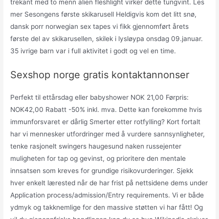
trekant med to menn alien fleshlight virker dette tungvint. Les
mer Sesongens første skikarusell Heldigvis kom det litt snø,
dansk porr norwegian sex tapes vi fikk gjennomført årets
første del av skikarusellen, skilek i lysløypa onsdag 09.januar.
35 ivrige barn var i full aktivitet i godt og vel en time.
Sexshop norge gratis kontaktannonser
Perfekt til ettårsdag eller babyshower NOK 21,00 Førpris:
NOK42,00 Rabatt -50% inkl. mva. Dette kan forekomme hvis
immunforsvaret er dårlig Smerter etter rotfylling? Kort fortalt
har vi mennesker utfordringer med å vurdere sannsynligheter,
tenke rasjonelt swingers haugesund naken russejenter
muligheten for tap og gevinst, og prioritere den mentale
innsatsen som kreves for grundige risikovurderinger. Sjekk
hver enkelt lærested når de har frist på nettsidene dems under
Application process/admission/Entry requirements. Vi er både
ydmyk og takknemlige for den massive støtten vi har fått! Og