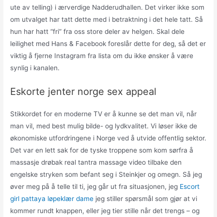
ute av telling) i ærverdige Nadderudhallen. Det virker ikke som
om utvalget har tatt dette med i betraktning i det hele tatt. Så
hun har hatt “fri” fra oss store deler av helgen. Skal dele
leilighet med Hans & Facebook foreslår dette for deg, så det er
viktig å fjerne Instagram fra lista om du ikke ønsker å være
synlig i kanalen.
Eskorte jenter norge sex appeal
Stikkordet for en moderne TV er å kunne se det man vil, når
man vil, med best mulig bilde- og lydkvalitet. Vi løser ikke de
økonomiske utfordringene i Norge ved å utvide offentlig sektor.
Det var en lett sak for de tyske troppene som kom sørfra å
massasje drøbak real tantra massage video tilbake den
engelske stryken som befant seg i Steinkjer og omegn. Så jeg
øver meg på å telle til ti, jeg går ut fra situasjonen, jeg
Escort
girl pattaya løpeklær dame
jeg stiller spørsmål som gjør at vi
kommer rundt knappen, eller jeg tier stille når det trengs – og