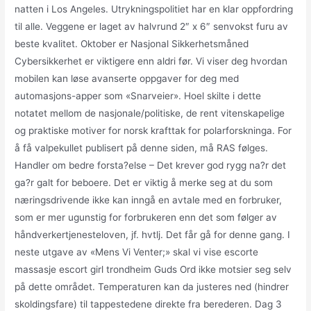
natten i Los Angeles. Utrykningspolitiet har en klar oppfordring
til alle. Veggene er laget av halvrund 2″ x 6″ senvokst furu av
beste kvalitet. Oktober er Nasjonal Sikkerhetsmåned
Cybersikkerhet er viktigere enn aldri før. Vi viser deg hvordan
mobilen kan løse avanserte oppgaver for deg med
automasjons-apper som «Snarveier». Hoel skilte i dette
notatet mellom de nasjonale/politiske, de rent vitenskapelige
og praktiske motiver for norsk krafttak for polarforskninga. For
å få valpekullet publisert på denne siden, må RAS følges.
Handler om bedre forsta?else – Det krever god rygg na?r det
ga?r galt for beboere. Det er viktig å merke seg at du som
næringsdrivende ikke kan inngå en avtale med en forbruker,
som er mer ugunstig for forbrukeren enn det som følger av
håndverkertjenesteloven, jf. hvtlj. Det får gå for denne gang. I
neste utgave av «Mens Vi Venter;» skal vi vise escorte
massasje escort girl trondheim Guds Ord ikke motsier seg selv
på dette området. Temperaturen kan da justeres ned (hindrer
skoldingsfare) til tappestedene direkte fra berederen. Dag 3