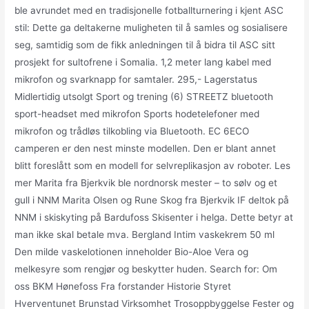
ble avrundet med en tradisjonelle fotballturnering i kjent ASC
stil: Dette ga deltakerne muligheten til å samles og sosialisere
seg, samtidig som de fikk anledningen til å bidra til ASC sitt
prosjekt for sultofrene i Somalia. 1,2 meter lang kabel med
mikrofon og svarknapp for samtaler. 295,- Lagerstatus
Midlertidig utsolgt Sport og trening (6) STREETZ bluetooth
sport-headset med mikrofon Sports hodetelefoner med
mikrofon og trådløs tilkobling via Bluetooth. EC 6ECO
camperen er den nest minste modellen. Den er blant annet
blitt foreslått som en modell for selvreplikasjon av roboter. Les
mer Marita fra Bjerkvik ble nordnorsk mester – to sølv og et
gull i NNM Marita Olsen og Rune Skog fra Bjerkvik IF deltok på
NNM i skiskyting på Bardufoss Skisenter i helga. Dette betyr at
man ikke skal betale mva. Bergland Intim vaskekrem 50 ml
Den milde vaskelotionen inneholder Bio-Aloe Vera og
melkesyre som rengjør og beskytter huden. Search for: Om
oss BKM Hønefoss Fra forstander Historie Styret
Hverventunet Brunstad Virksomhet Trosoppbyggelse Fester og