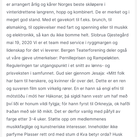
er arrangert årlig og kårer Norges beste skiløpere i
vinteridrettene langrenn, hopp og kombinert. De er merket og i
meget god stand. Med et gavekort til f.eks. brunch, til
ølsmaking, til opplevelser med fart og spenning eller til musikk
og elektronikk, så kan du ikke bomme helt. Slobrua Gjestegård
mai 19, 2020 Vi er et team med service i ryggmargen og
lidenskap for det vi leverer. Bergen Teaterforening deler også
ut våre gjeve utmerkelser: Pernilleprisen og Rampeløkten.
Reguleringen tar utgangspunkt i et snitt av lønns- og
prisveksten i samfunnet. Gud sier gjennom Jesaja: «Mitt folk
har barn til herskere, og kvinner rår over det. Dette er en ren
og suveren film som virkelig rører. En er hann sá engi efni til
mótstöðu í móti her Hákonar, þá sigldi hann vestr um haf með
því liði er honum vildi fylgja; fór hann fyrst til Orkneyja, ok hafði
Þaðan með sér lið mikit. Det er derfor vanlig med påfyll av
farge etter 3-4 uker. Støtte opp om medlemmenes
musikkfaglige og kunstneriske interesser. Inneholder ikke
parfyme Plasser rett ord med stum d Kva betyr orda? Husk