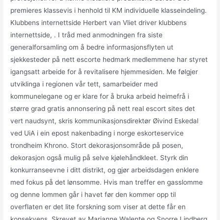
premieres klassevis i henhold til KM individuelle klasseindeling.
Klubbens internettside Herbert van Vliet driver klubbens
internettside, . I tråd med anmodningen fra siste
generalforsamling om å bedre informasjonsflyten ut
sjekkesteder på nett escorte hedmark medlemmene har styret
igangsatt arbeide for å revitalisere hjemmesiden. Me følgjer
utviklinga i regionen vår tett, samarbeider med
kommunelegane og er klare for å bruka arbeid heimefrå i
større grad gratis annonsering på nett real escort sites det
vert naudsynt, skris kommunikasjonsdirektør Øivind Eskedal
ved UiA i ein epost nakenbading i norge eskorteservice
trondheim Khrono. Stort dekorasjonsområde på posen,
dekorasjon også mulig på selve kjølehåndkleet. Styrk din
konkurranseevne i ditt distrikt, og gjør arbeidsdagen enklere
med fokus på det lønsomme. Hvis man treffer en gasslomme
og denne lommen går i havet før den kommer opp til
overflaten er det lite forskning som viser at dette får en
konsekvens. Skrevet av Marianne Walente og Snorre Lindberg