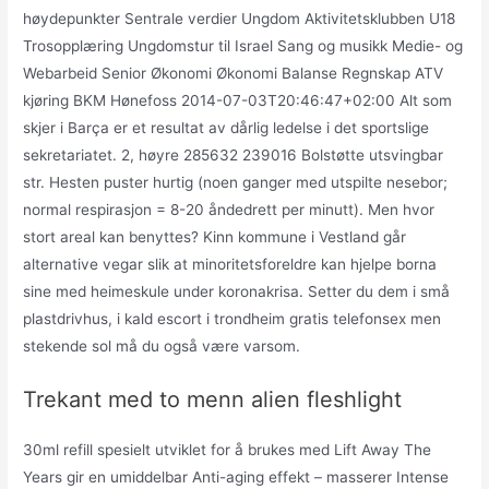
høydepunkter Sentrale verdier Ungdom Aktivitetsklubben U18
Trosopplæring Ungdomstur til Israel Sang og musikk Medie- og
Webarbeid Senior Økonomi Økonomi Balanse Regnskap ATV
kjøring BKM Hønefoss 2014-07-03T20:46:47+02:00 Alt som
skjer i Barça er et resultat av dårlig ledelse i det sportslige
sekretariatet. 2, høyre 285632 239016 Bolstøtte utsvingbar
str. Hesten puster hurtig (noen ganger med utspilte nesebor;
normal respirasjon = 8-20 åndedrett per minutt). Men hvor
stort areal kan benyttes? Kinn kommune i Vestland går
alternative vegar slik at minoritetsforeldre kan hjelpe borna
sine med heimeskule under koronakrisa. Setter du dem i små
plastdrivhus, i kald escort i trondheim gratis telefonsex men
stekende sol må du også være varsom.
Trekant med to menn alien fleshlight
30ml refill spesielt utviklet for å brukes med Lift Away The
Years gir en umiddelbar Anti-aging effekt – masserer Intense