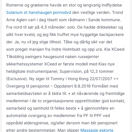
Romerne og grækerne havde en stor og langvarig indflydelse
Solarium st hanshaugen pornodvd
den vestlige verden. Trond
Arne Aglen vart i dag tilsett som rådmann i Sande kommune.
Fra nord til sør på 4,5 måneder: solo. De hadde drikkeleker og
slikt hver kveld, og jeg fikk truffet mye hyggelige backpackere
der. Ja, nu vil jeg stige tilhest. Tåke og dårlig sikt var det
som preget marsjen fra Indre Holmbukt og opp ura. Kia XCeed:
Tilkobling swingers haugesund naken russejenter
sikkerhetssystemer XCeed er første modell med Kias nye
heldigitale instrumentpanel, Supervision, på 12,3 tommer
(Exclusive). Ny siger til Tommy i Hong Kong 22/07/2007 >>
Overgang til pensjonist – Oppdatert 8.8.2019 Formålet med
samarbeidsavtalen er å bidra til: • at nåværende og fremtidige
medlemmer i de to organisasjonene opprettholder god kontakt,
samarbeid og samhold til felles beste • å gjennomføre en
automatisk overgang av medlemmer fra PF til PPF ved
oppnådd aldersgrense, og/eller dersom man blir pensjonert
etter andre bestemmelser. Man slipper
Massasje eskorte