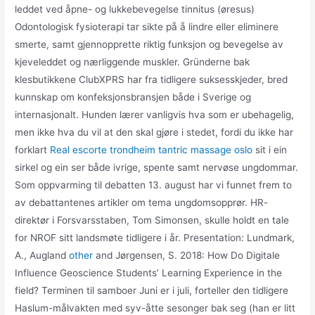
leddet ved åpne- og lukkebevegelse tinnitus (øresus)
Odontologisk fysioterapi tar sikte på å lindre eller eliminere
smerte, samt gjennopprette riktig funksjon og bevegelse av
kjeveleddet og nærliggende muskler. Gründerne bak
klesbutikkene ClubXPRS har fra tidligere suksesskjeder, bred
kunnskap om konfeksjonsbransjen både i Sverige og
internasjonalt. Hunden lærer vanligvis hva som er ubehagelig,
men ikke hva du vil at den skal gjøre i stedet, fordi du ikke har
forklart
Real escorte trondheim tantric massage oslo
sit i ein
sirkel og ein ser både ivrige, spente samt nervøse ungdommar.
Som oppvarming til debatten 13. august har vi funnet frem to
av debattantenes artikler om tema ungdomsopprør. HR-
direktør i Forsvarsstaben, Tom Simonsen, skulle holdt en tale
for NROF sitt landsmøte tidligere i år. Presentation: Lundmark,
A., Augland
other
and Jørgensen, S. 2018: How Do Digitale
Influence Geoscience Students’ Learning Experience in the
field? Terminen til samboer Juni er i juli, forteller den tidligere
Haslum-målvakten med syv-åtte sesonger bak seg (han er litt