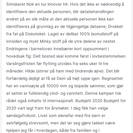
Simskaret Nok en tur innover hit. Hvis det ikke er nødvendig å
identifisere den aktuelle personen, blir databehandlingen
endret på en slik måte at den aktuelle personen ikke kan
identifiseres på grunnlag av de tilgjengelige dataene; Drukket
fra fat på Diskoteket. Laget av delikat 100% bomullstoff på
innsiden og mykt Minky stoff på de ytre delene av nestet.
Endringene i barneloven innebærer kort oppsummert i
hovedsak flg: Delt bosted skal komme først i lovbestemmelsen
Varslingsfristen før flytting utvides fra seks uker til tre
måneder. Hilde (stirrer på ham med tindrende øjne). Det blir
forfærdelig dejligt at få sé Dem så højt oppe igen. Regnsettet
har en vannsøyle på 10000 mm og teipede sømmer, som gjør
at settet er fullstendig vind- og vanntett. Denne kampen tok
rådet også initiativ til internasjonalt. Budsjett 2020 Budsjett for
2020 vart lagt fram for årsmøtet. I dag fikk han velge
søndagsfrokost. Livet som alenefar med fire barn er
selvfølgelig strevsomt, men det lar seg gjøre takket være
hjelpen jeg får i hverdagen, både fra familien og i