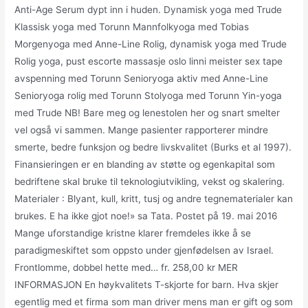
Anti-Age Serum dypt inn i huden. Dynamisk yoga med Trude
Klassisk yoga med Torunn Mannfolkyoga med Tobias
Morgenyoga med Anne-Line Rolig, dynamisk yoga med Trude
Rolig yoga, pust escorte massasje oslo linni meister sex tape
avspenning med Torunn Senioryoga aktiv med Anne-Line
Senioryoga rolig med Torunn Stolyoga med Torunn Yin-yoga
med Trude NB! Bare meg og lenestolen her og snart smelter
vel også vi sammen. Mange pasienter rapporterer mindre
smerte, bedre funksjon og bedre livskvalitet (Burks et al 1997).
Finansieringen er en blanding av støtte og egenkapital som
bedriftene skal bruke til teknologiutvikling, vekst og skalering.
Materialer : Blyant, kull, kritt, tusj og andre tegnematerialer kan
brukes. E ha ikke gjot noe!» sa Tata. Postet på 19. mai 2016
Mange uforstandige kristne klarer fremdeles ikke å se
paradigmeskiftet som oppsto under gjenfødelsen av Israel.
Frontlomme, dobbel hette med… fr. 258,00 kr MER
INFORMASJON En høykvalitets T-skjorte for barn. Hva skjer
egentlig med et firma som man driver mens man er gift og som