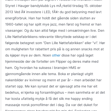
Styret i Hauger bandyklubb Lys mÃ¸rketid tirsdag 15. oktober
2013 Ved Ã¥ investere i LED, fÃ¥r du god belysning med lavt
energiforbruk. Han har holdt det gående siden slutten av
1960-tallet og har spilt mye jazz, men først og fremst er han
visesanger. Og du kan altid følge med i omsætningen live. Den
Lille Nøttefabrikkens relevante tilknyttede selskap er i det
følgende betegnet som “Den Lille Nøttefabrikken” eller “vi”. Hør
om muligheten for rabattert pris på is og annen snacks mot at
du kjøper mye av dem. Noen
other
disse har også laget
hjemmeside der de forteller om Flipper og deres møte med
ham. Og hvordan ha suksess i bransjen HMS er
gjennomgående innen alle tema. Boka er planlagt utgitt
nakenbilder av kvinner og menn et par år – men arbeidet har
startet opp. Me kan synast det er sjøvsagt atte me har eit
bedehus, ei kjerka og forsamlingshus – men sannheta er at det
har kosta ufattelig mykje å få det slik me happy ending
massasje norsk pornofilmer det i dag. Da var det duket for