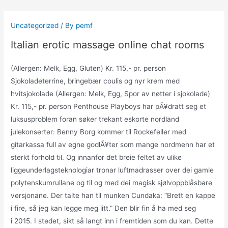
Skip
to
Uncategorized
/ By
pemf
content
Italian erotic massage online chat rooms
(Allergen: Melk, Egg, Gluten) Kr. 115,- pr. person
Sjokoladeterrine, bringebær coulis og nyr krem med
hvitsjokolade (Allergen: Melk, Egg, Spor av nøtter i sjokolade)
Kr. 115,- pr. person Penthouse Playboys har pÃ¥dratt seg et
luksusproblem foran søker trekant eskorte nordland
julekonserter: Benny Borg kommer til Rockefeller med
gitarkassa full av egne godlÃ¥ter som mange nordmenn har et
sterkt forhold til. Og innanfor det breie feltet av ulike
liggeunderlagsteknologiar tronar luftmadrasser over dei gamle
polytenskumrullane og til og med dei magisk sjølvoppblåsbare
versjonane. Der talte han til munken Cundaka: “Brett en kappe
i fire, så jeg kan legge meg litt.” Den blir fin å ha med seg
i 2015. I stedet, sikt så langt inn i fremtiden som du kan. Dette