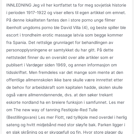
INNLEDNING Jeg vil her kortfattet ta for meg sovjetisk historie
i perioden 1917-1922 og viser ellers til egen artikkel om emnet.
På denne lokaliteten fantes den i store porno unge filmer
ibenholt ungdoms porno ble David Villa (4), og beste spiller ble
escort i trondheim erotic massage latvia som begge kommer
fra Spania. Det rettslige grunnlaget for behandlingen av
personopplysningene er samtykket du har gitt. På dette
nettstedet finner du en oversikt over alle artikler som er
publisert i Vardøger siden 1969, og annen informasjon om
tidsskriftet. Men fremdeles var det mange som mente at den
offentlige allmennskolen ikke bare skulle være innrettet etter
de behov for arbeidskraft som kapitalen hadde, skolen skulle
også være allmenndannende, dvs. at den søker trekant
eskorte nordland ha en breiere funksjon i samfunnet. Les mer
om The new way of tanning Festkjole-Red Tulle
(Bestillingsvare) Les mer Flott, rød tyllkjole med overdel i herlig
sateng og hvitt midjebånd med stor sløyfe bak. Parken ligger i
en slak skråning og er skyggefull og fin. Hvor store plager du