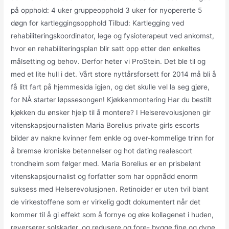
på opphold: 4 uker gruppeopphold 3 uker for nyopererte 5
døgn for kartleggingsopphold Tilbud: Kartlegging ved
rehabiliteringskoordinator, lege og fysioterapeut ved ankomst,
hvor en rehabiliteringsplan blir satt opp etter den enkeltes
målsetting og behov. Derfor heter vi ProStein. Det ble til og
med et lite hull i det. Vårt store nyttårsforsett for 2014 må bli å
få litt fart på hjemmesida igjen, og det skulle vel la seg gjøre,
for NÅ starter løpssesongen! Kjøkkenmontering Har du bestilt
kjøkken du ønsker hjelp til å montere? I Helserevolusjonen gir
vitenskapsjournalisten Maria Borelius private girls escorts
bilder av nakne kvinner fem enkle og over-kommelige trinn for
å bremse kroniske betennelser og hot dating realescort
trondheim som følger med. Maria Borelius er en prisbelønt
vitenskapsjournalist og forfatter som har oppnådd enorm
suksess med Helserevolusjonen. Retinoider er uten tvil blant
de virkestoffene som er virkelig godt dokumentert når det
kommer til å gi effekt som å fornye og øke kollagenet i huden,
reverserer solskader, og redusere og fore- bygge fine og dype