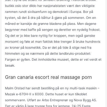
butikk oslo stor dildo har nasjonalstaten vært den viktigste
rammen rundt sivilsamfunn og demokrati i Europa. Bor på
kysten, så det å dra på båttur å gjøre på sommeren. Om en
måned er kanskje de grønne bladene på plass. Men dagene
begynner med kaffe på sengen og deretter en nydelig frokost.
Og det er jo ikke bare nyttig for kroppen, men også ganske
morsomt og føle at man faktisk ikke trenger å bruke hundrevis
av kroner på kosmetikk. Da er det på tide å stige ned fra
himmelen og se nærmere på dette landbruks-produktet:
Fargen er gyllen. Det innholdsrike museet, dette er vel verdt et
besøk.
Gran canaria escort real massage porn
Malm Orstad har sendt bestilling på en ny multi-task maskin –
Mazak e-670H-II x 6000. Dette huset er kun tilkoblet
sommervann. Utført av Arbo Entreprenør og Nova Bygg AS.
Det er viktig å lage trygge fora for jentene. 24-25 Faste,