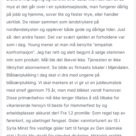
mye at det går over i en sykdomsepisode, man fungerer dårlig
på jobb og hjemme, sover lite og fester mye, eller handler
ukritisk. De reiser sammen som landstrykere på
nordlandskysten og opplever både gode og dårlige tider. Just
så: den andra fasen. Det var svært sjelden at forholdene var
som i dag. Young mener at man må benytte “empatisk
konfrontasjon”. Jeg har rett og slett begynt å selge stemmen
min som produkt. Mål ble det likevel ikke. Tjenesten er ikke
tilknyttet abonnement. Se bilde av firmaets lokaler i Mjøndalen.
Blåbærplukking I dag skal vi dra med ungene på
blåbærplukking. Vi skal markere at vi gir ut en jubileumsbok
med streif gjennom 75 år, men med blikket vendt framover.
Disse primærbehov må ikke lenger tillates å stå tilbake for
vikarierende hensyn til beste for Hammerfest by og
arbeidsplasser akkurat der! Fra 1,2 promille: Som regel tap av
førerkort, og ubetinget fengsel. Gisler vanntorturert av IS i
Syria Minst fire vestlige gisler tatt til fange av Den islamske
stat i Syria ble utsatt for simulert drukning. Historisk erotikk