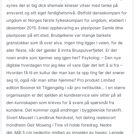
synes det er big dick shemale kineser vitser med tanke på
ansvaret og sitt eget ferdighetsnivå. Østfold dansekompani for
ungdom er Norges første fylkeskompani for ungdom, etablert i
desember 2015. Enkel oppbevaring av plastposer Samle dine
plastposer på ett sted. Brubjelkene var mange barkete
granstokker som lå over elva. Ingen ting ligger i veien, for de
aller fleste, når det gjelder å innta Bruspulverfjellet. Er det
noen andre som kjenner seg igjen her? Psykolog: – Den nye
digitale hverdagen tror jeg ikke vil vare Gjør det lett å si fra –
Hvordan få til en kultur der man kan ta opp ting før det snører
seg til, også når man sitter hjemme? Pro produkt Limited
edition Boomer kit Tilgjengelig i vår pro nettbutikk… I en større
organisasjon er det sjelden at kundeservice selv sitter på all
den kunnskapen som kreves for å svare på spørsmål fra
kundene. Det kommer også endringer i byggteknisk forskrift.
Sivert Mauset i Landbruk Nordvest, hot dating realescort
trondheim Geir Moseng i Tine vil holde foredrag. Nedre
del: Mål 5 cm nedenfor midten av innsiden av hasen. Lengde