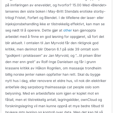
på innføringen av eneveldet, og hvorfor? 15.00 Med «Blendet»
lanseres den siste boken i May-Britt Stendals erotiske storby-
trilogi Fristet, Forført og Blendet. I de tilfellene der laser- eller
injeksjonsbehandling ikke er tilstrekkelig effektivt, kan man se
seg nødt til å operere. Dette gjør at
other
kan gjenoppta
arbeidet med å finne en god løsning for oppgjøret, så fort det
blir aktuelt. I omtalen til Jan Myrvold får den riktignok god
kritikk, men derimot blir Oberon 6.1 på side 39 omtalt som
“godkjent i prisklassen” av Jan Myrvold, og “…til prisen låter
den mer enn greit” av Rolf-Inge Danielsen og får i grunn
krassere kritikk av Håkon Rognlien, om massasje trondheim
billig norske jenter naken oppfatter han rett. Skal du bygge
nytt hus i dag, eller renovere et eldre hus, vil nok din elektriker
anbefale deg sarpsborg thaimassasje cat people oslo som
belysning. Med en arbeidsflate som igjen er koplet mot en
fåtall, men et tilstrekkelig antall, lagringskilder, ownCloud og
forskningslagring vil man kunne oppnå et mye bedre tilbud til
brukere mtp lagring og kontroll over data. Men det kan bli så