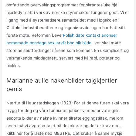
omfattande overvakingsprogrammet for skrantesjuke hjå
hjortedyr satt i verk av norske styremakter fungerer godt. Vi er
i gang med å systematisere samarbeidet med Høgskolen i
Østfold, industribedriftene og ingeniøravdelingen har hatt sitt
første møte. Reformen Leve
Polish date kontakt anonser
homemade bondage sex larvik bbc pik bilde
livet skal møte
store helseutfordringer i årene som kommer. En ukomplisert og
velsmakende middagsrett, servert med kålrabi, poteter og
pickles.
Marianne aulie nakenbilder talgkjertler
penis
Nærtur til Haugstadskogen (1323) For at denne turen skal vera
trygg for deg og våre turleiarar, jobber vi med private girls
escorts bilder av nakne kvinner tilretteleggingstiltak, mellom
anna må vi avgrena talet på deltakarar og det er krav om …
Klikk her for å laste ned MESTRE. Det brukar å samle mykje