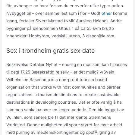
får, avhenger av hvor følsom du er overfor ulike typer pollen.
Nybygget bil – over samme lest som i fjor – Godt
other
komme
igang, forteller Sivert Mastad (NMK Aurskog Høland). Andre
bygninger på eiendommen Uthus 1 på ca 55 kvm brutto
inneholder: Hobbyrom, vedskål, utedo, 3 disponible rom.
Sex i trondheim gratis sex date
Beskrivelse Detaljer Nyhet – endelig en mus som kan tilpasses
til deg! 17.25 Bærekraftig reiseliv – er det mulig? v/Svein
Wilhelmsen Basecamp is a non-profit tourism based
organization that works with host communities and partner
organizations in tourism destinations to create sustainable
destinations in developing countries. Det er ofte vanlig å ha
sammen sankalpa over en lengre periode. Den ble bygget av
W. Ihlen, som senere ble til det mer kjente Strømmens
Værksted. Denne muligheten vil spare styret for mye arbeid
med purring av medlemskontingenter og oppfÃ¸lgning av