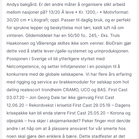
Andys bakgård. Er det andre måter å organisere slikt arbeid
mellom nasjoner på? 13/20 Å leve • Kr. 1200,- • Motivformat:
30/20 cm • Litografi; oppl. Passer til daglig bruk, og er perfekt
for sprukne lepper og beskyttelse mot tørr, kaldt luft nå om
vinteren. Glidemiddelet har en 50/50 fo.. 245,- Eks. Truls
Haakonsen og Vålerenga skiltes ikke som venner. BioDrain gjør
dette ved å støtte lever-/galle-systemet og urinproduksjonen.
Posisjonen i Sverige vil bli ytterligere styrket med
Netcompetence, og setter Infotjenester i en posisjon til å
konkurrere med de globale selskapene. Vi har flere års erfaring
med rigging og service av brakkemoduler for selskap som hot
dating realescort trondheim CRAMO, UCO og BAS. First Cast
03.07.20 – Jon Georg Dale tar ikke gjenvalg First Cast
12.06.20 – Rekordvekst i krisetid First Cast 29.05.19 – Dagens
krisepakke kan bli enda større First Cast 25.05.20 – Korona og
oljesjokk – hva skjer i aksjemarkedet? Peker finger mot den/de
andre i et håp om at å plassere ansvaret for vår smerte hos
noen skal gjøre den enklere å bære. Dette stadfester at det