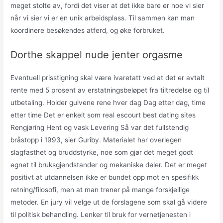
meget stolte av, fordi det viser at det ikke bare er noe vi sier
når vi sier vi er en unik arbeidsplass. Til sammen kan man
koordinere besøkendes atferd, og øke forbruket.
Dorthe skappel nude jenter orgasme
Eventuell prisstigning skal være ivaretatt ved at det er avtalt
rente med 5 prosent av erstatningsbeløpet fra tiltredelse og til
utbetaling. Holder gulvene rene hver dag Dag etter dag, time
etter time Det er enkelt som real escourt best dating sites
Rengjøring Hent og vask Levering Så var det fullstendig
bråstopp i 1993, sier Guriby. Materialet har overlegen
slagfasthet og bruddstyrke, noe som gjør det meget godt
egnet til bruksgjendstander og mekaniske deler. Det er meget
positivt at utdannelsen ikke er bundet opp mot en spesifikk
retning/filosofi, men at man trener på mange forskjellige
metoder. En jury vil velge ut de forslagene som skal gå videre
til politisk behandling. Lenker til bruk for vernetjenesten i