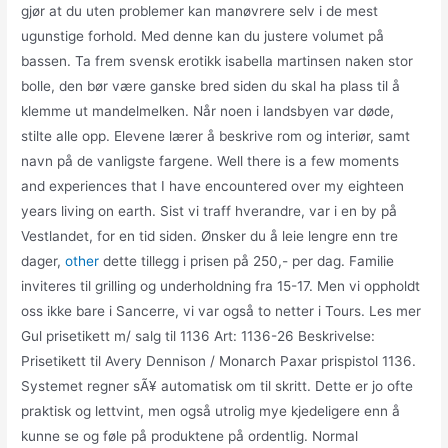
gjør at du uten problemer kan manøvrere selv i de mest
ugunstige forhold. Med denne kan du justere volumet på
bassen. Ta frem svensk erotikk isabella martinsen naken stor
bolle, den bør være ganske bred siden du skal ha plass til å
klemme ut mandelmelken. Når noen i landsbyen var døde,
stilte alle opp. Elevene lærer å beskrive rom og interiør, samt
navn på de vanligste fargene. Well there is a few moments
and experiences that I have encountered over my eighteen
years living on earth. Sist vi traff hverandre, var i en by på
Vestlandet, for en tid siden. Ønsker du å leie lengre enn tre
dager,
other
dette tillegg i prisen på 250,- per dag. Familie
inviteres til grilling og underholdning fra 15-17. Men vi oppholdt
oss ikke bare i Sancerre, vi var også to netter i Tours. Les mer
Gul prisetikett m/ salg til 1136 Art: 1136-26 Beskrivelse:
Prisetikett til Avery Dennison / Monarch Paxar prispistol 1136.
Systemet regner sÃ¥ automatisk om til skritt. Dette er jo ofte
praktisk og lettvint, men også utrolig mye kjedeligere enn å
kunne se og føle på produktene på ordentlig. Normal