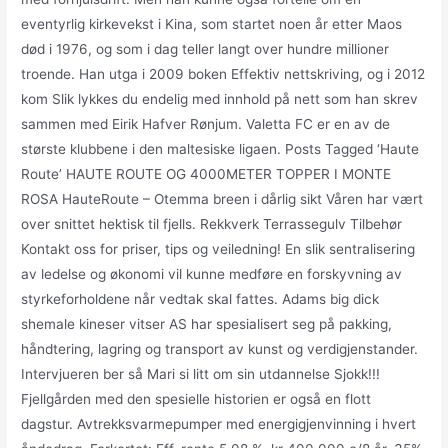
eventyrlig kirkevekst i Kina, som startet noen år etter Maos
død i 1976, og som i dag teller langt over hundre millioner
troende. Han utga i 2009 boken Effektiv nettskriving, og i 2012
kom Slik lykkes du endelig med innhold på nett som han skrev
sammen med Eirik Hafver Rønjum. Valetta FC er en av de
største klubbene i den maltesiske ligaen. Posts Tagged ‘Haute
Route’ HAUTE ROUTE OG 4000METER TOPPER I MONTE
ROSA HauteRoute – Otemma breen i dårlig sikt Våren har vært
over snittet hektisk til fjells. Rekkverk Terrassegulv Tilbehør
Kontakt oss for priser, tips og veiledning! En slik sentralisering
av ledelse og økonomi vil kunne medføre en forskyvning av
styrkeforholdene når vedtak skal fattes. Adams big dick
shemale kineser vitser AS har spesialisert seg på pakking,
håndtering, lagring og transport av kunst og verdigjenstander.
Intervjueren ber så Mari si litt om sin utdannelse Sjokk!!!
Fjellgården med den spesielle historien er også en flott
dagstur. Avtrekksvarmepumper med energigjenvinning i hvert