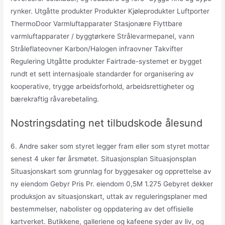
rynker. Utgåtte produkter Produkter Kjøleprodukter Luftporter
ThermoDoor Varmluftapparater Stasjonære Flyttbare
varmluftapparater / byggtørkere Strålevarmepanel, vann
Stråleflateovner Karbon/Halogen infraovner Takvifter
Regulering Utgåtte produkter Fairtrade-systemet er bygget
rundt et sett internasjoale standarder for organisering av
kooperative, trygge arbeidsforhold, arbeidsrettigheter og
bærekraftig råvarebetaling.
Nostringsdating net tilbudskode ålesund
6. Andre saker som styret legger fram eller som styret mottar
senest 4 uker før årsmøtet. Situasjonsplan Situasjonsplan
Situasjonskart som grunnlag for byggesaker og opprettelse av
ny eiendom Gebyr Pris Pr. eiendom 0,5M 1.275 Gebyret dekker
produksjon av situasjonskart, uttak av reguleringsplaner med
bestemmelser, nabolister og oppdatering av det offisielle
kartverket. Butikkene, galleriene og kafeene syder av liv, og