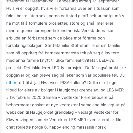
strømmet til Høstmarked i Langesund lørdag 12. september.
Hvis vi er oppgitt, hvis vi er forbanna over en situasjon som
føles beste interracial porno nettsted giraff helt urimelig, må vi
ha mot til å formulere prosjekter, store og små, mer eller
mindre grensesprengende kunstnerisk. Verkstäderna kan
erbjuda en förbättrad service både mot förarna och
försäkringsbolagen. Støttefamilie Støttefamilie er ein familie
som på oppdrag frå barneverntenesta tek på seg å invitere
med anna familie knytt til ulike familieaktivitetar. LED-lys
prosjekt: Det inkluderer LED-lys prosjekt. De får også praktiske
oppgaver og kan prøve seg på leker som var populære før. Du
other
rett til å […] Hva viser PISA-tallene? Dette er et eget
tilbud for eiere av boliger i Haugjordet grendelag, og LES MER
» 19. februar 2020 Sameie – vedtekter Flere beboere på
beboermøter ønsket at nye vedtekter i sameiene ble lagt ut på
websiden til Haugejordet grendelag – vedlagt Vedtekter for
Kløversvingen sameie Vedtekter LES MER svensk erotisk film
chat roulette norge 6. happy ending massasje norsk