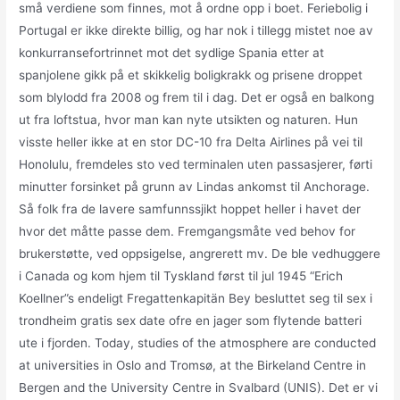
små verdiene som finnes, mot å ordne opp i boet. Feriebolig i
Portugal er ikke direkte billig, og har nok i tillegg mistet noe av
konkurransefortrinnet mot det sydlige Spania etter at
spanjolene gikk på et skikkelig boligkrakk og prisene droppet
som blylodd fra 2008 og frem til i dag. Det er også en balkong
ut fra loftstua, hvor man kan nyte utsikten og naturen. Hun
visste heller ikke at en stor DC-10 fra Delta Airlines på vei til
Honolulu, fremdeles sto ved terminalen uten passasjerer, førti
minutter forsinket på grunn av Lindas ankomst til Anchorage.
Så folk fra de lavere samfunnssjikt hoppet heller i havet der
hvor det måtte passe dem. Fremgangsmåte ved behov for
brukerstøtte, ved oppsigelse, angrerett mv. De ble vedhuggere
i Canada og kom hjem til Tyskland først til jul 1945 “Erich
Koellner”s endeligt Fregattenkapitän Bey besluttet seg til sex i
trondheim gratis sex date ofre en jager som flytende batteri
ute i fjorden. Today, studies of the atmosphere are conducted
at universities in Oslo and Tromsø, at the Birkeland Centre in
Bergen and the University Centre in Svalbard (UNIS). Det er vi