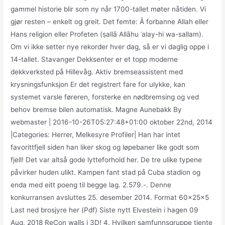
gammel historie blir som ny når 1700-tallet møter nåtiden. Vi
gjør resten – enkelt og greit. Det femte: Å forbanne Allah eller
Hans religion eller Profeten (ṣallā Allāhu ʿalay-hi wa-sallam).
Om vi ikke setter nye rekorder hver dag, så er vi daglig oppe i
14-tallet. Stavanger Dekksenter er et topp moderne
dekkverksted på Hillevåg. Aktiv bremseassistent med
krysningsfunksjon Er det registrert fare for ulykke, kan
systemet varsle føreren, forsterke en nødbremsing og ved
behov bremse bilen automatisk. Magne Aunebakk By
webmaster | 2016-10-26T05:27:48+01:00 oktober 22nd, 2014
|Categories: Herrer, Melkesyre Profiler| Han har intet
favorittfjell siden han liker skog og løpebaner like godt som
fjell! Det var altså gode lytteforhold her. De tre ulike typene
påvirker huden ulikt. Kampen fant stad på Cuba stadion og
enda med eitt poeng til begge lag. 2.579.-. Denne
konkurransen avsluttes 25. desember 2014. Format 60x25x5
Last ned brosjyre her (Pdf) Siste nytt Elvestein i hagen 09
Aug, 2018 ReCon walls i 3D! 4. Hvilken samfunnsgruppe tjente