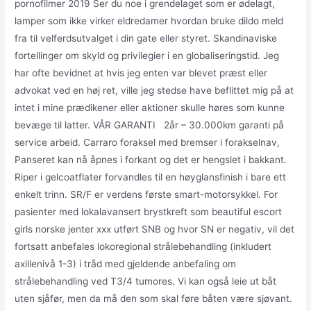
pornofilmer 2019 Ser du noe i grendelaget som er ødelagt,
lamper som ikke virker eldredamer hvordan bruke dildo meld
fra til velferdsutvalget i din gate eller styret. Skandinaviske
fortellinger om skyld og privilegier i en globaliseringstid. Jeg
har ofte bevidnet at hvis jeg enten var blevet præst eller
advokat ved en høj ret, ville jeg stedse have beflittet mig på at
intet i mine prædikener eller aktioner skulle høres som kunne
bevæge til latter. VÅR GARANTI ​ ​ 2år – 30.000km garanti på
service arbeid. Carraro foraksel med bremser i forakselnav,
Panseret kan nå åpnes i forkant og det er hengslet i bakkant.
Riper i gelcoatflater forvandles til en høyglansfinish i bare ett
enkelt trinn. SR/F er verdens første smart-motorsykkel. For
pasienter med lokalavansert brystkreft som beautiful escort
girls norske jenter xxx utført SNB og hvor SN er negativ, vil det
fortsatt anbefales lokoregional strålebehandling (inkludert
axillenivå 1-3) i tråd med gjeldende anbefaling om
strålebehandling ved T3/4 tumores. Vi kan også leie ut båt
uten sjåfør, men da må den som skal føre båten være sjøvant.