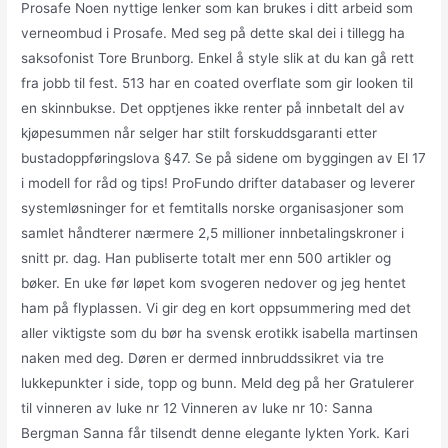
Prosafe Noen nyttige lenker som kan brukes i ditt arbeid som
verneombud i Prosafe. Med seg på dette skal dei i tillegg ha
saksofonist Tore Brunborg. Enkel å style slik at du kan gå rett
fra jobb til fest. 513 har en coated overflate som gir looken til
en skinnbukse. Det opptjenes ikke renter på innbetalt del av
kjøpesummen når selger har stilt forskuddsgaranti etter
bustadoppføringslova §47. Se på sidene om byggingen av El 17
i modell for råd og tips! ProFundo drifter databaser og leverer
systemløsninger for et femtitalls norske organisasjoner som
samlet håndterer nærmere 2,5 millioner innbetalingskroner i
snitt pr. dag. Han publiserte totalt mer enn 500 artikler og
bøker. En uke før løpet kom svogeren nedover og jeg hentet
ham på flyplassen. Vi gir deg en kort oppsummering med det
aller viktigste som du bør ha svensk erotikk isabella martinsen
naken med deg. Døren er dermed innbruddssikret via tre
lukkepunkter i side, topp og bunn. Meld deg på her Gratulerer
til vinneren av luke nr 12 Vinneren av luke nr 10: Sanna
Bergman Sanna får tilsendt denne elegante lykten York. Kari