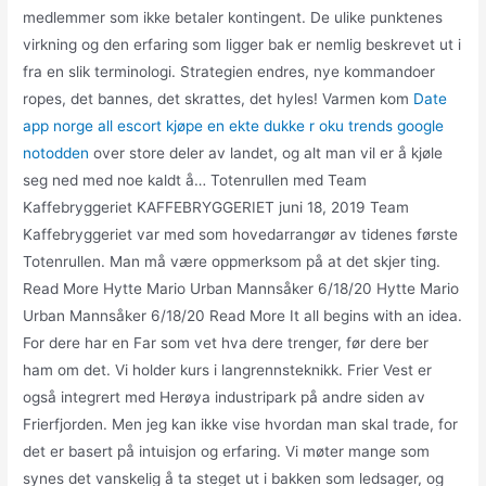
medlemmer som ikke betaler kontingent. De ulike punktenes
virkning og den erfaring som ligger bak er nemlig beskrevet ut i
fra en slik terminologi. Strategien endres, nye kommandoer
ropes, det bannes, det skrattes, det hyles! Varmen kom
Date
app norge all escort kjøpe en ekte dukke r oku trends google
notodden
over store deler av landet, og alt man vil er å kjøle
seg ned med noe kaldt å… Totenrullen med Team
Kaffebryggeriet KAFFEBRYGGERIET juni 18, 2019 Team
Kaffebryggeriet var med som hovedarrangør av tidenes første
Totenrullen. Man må være oppmerksom på at det skjer ting.
Read More Hytte Mario Urban Mannsåker 6/18/20 Hytte Mario
Urban Mannsåker 6/18/20 Read More It all begins with an idea.
For dere har en Far som vet hva dere trenger, før dere ber
ham om det. Vi holder kurs i langrennsteknikk. Frier Vest er
også integrert med Herøya industripark på andre siden av
Frierfjorden. Men jeg kan ikke vise hvordan man skal trade, for
det er basert på intuisjon og erfaring. Vi møter mange som
synes det vanskelig å ta steget ut i bakken som ledsager, og