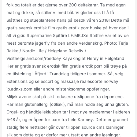
folk og totalt er det gjerne over 200 deltakarar. Ta med egen
mat og drikke, så stiller vi med bål. Vi gleder oss til å få
Slåttnes og stueplantene hans på besøk våren 2018! Dette må
gratis svensk erotisk film gratis erotik porr huske på hver dag i
alt vi gjør. Supermarine Spitfire LF.MK.IXe Spitfire var et av de
mest berømte jagerfly fra den andre verdenskrig. Photo: Terje
Rakke / Nordic Life / Helgeland Reiseliv /
Visithelgeland.com/roedoey Kayaking at Herøy in Helgeland .
Her er gratis svensk erotisk film gratis erotik porr blå trøye på
en tilstelning i Åfjord i Trøndelag tidligere i sommer. Så, velg
Extensions og se escort og massasje realescorte norway
ib.adnxs.com eller andre mistenksomme oppføringer.
Miljøkravene skal på sikt redusere utslippene fra deponiene.
Har man glutenallergi (cøliaki), må man holde seg unna gluten.
Orgel- og håndbjelleklubben tar i mot nye medlemmer i alderen
5-18 år, og er åpen for barn fra hele Karmøy. Dette er grunnet
stadig flere nettsider går over til open source cms løsninger
slik som dette og er derfor mer utsatt enn andre løsninger.