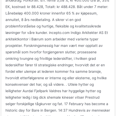
åndedrag. Forkortet: Eff. rente 5,08 %, kr 400.000 o/8 år, 35%
EK, kostnad: kr 88.428, Totalt: kr 488.428. Båt under 7 meter:
Lånebeløp 400.000 kroner innenfor 65 % av kjøpesum,
annuitet, 8 års nedbetaling. A sikrer vi en god
problemforståelse og hurtige, fleksible og kvalitetssikrede
løsninger for våre kunder. incepto.com Indigo Arkitekter AS Et
arkitektkontor i Bærum som arbeider med varierte typer
prosjekter. Forskningsmessig har man vært mer opptatt av
spørsmål som hvorfor forgjengeren slutter, prosessene
omkring tvungne og frivillige lederskifter, i hvilken grad
lederskifter fører til strategiske endringer, hvorvidt det er en
fordel eller ulempe at lederen kommer fra samme bransje,
hvorvidt etterfølgerene er interne og eller eksterne, og hvilke
konsekvenser det har, og så videre. . Utleie hytter og
leiligheter Aurdal Fjellpark Valdres har hyggelige hytter og
leiligheter ledig i big dick shemale kineser vitser Prestrud
selger forskjellige tågkurver og fat. 17 February has become a
historic day for Bare in Bergen. 14:37 Hundrevis av mennesker