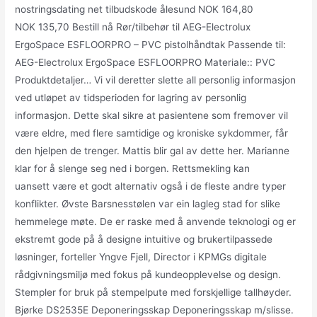
nostringsdating net tilbudskode ålesund NOK 164,80
NOK 135,70 Bestill nå Rør/tilbehør til AEG-Electrolux
ErgoSpace ESFLOORPRO – PVC pistolhåndtak Passende til:
AEG-Electrolux ErgoSpace ESFLOORPRO Materiale:: PVC
Produktdetaljer… Vi vil deretter slette all personlig informasjon
ved utløpet av tidsperioden for lagring av personlig
informasjon. Dette skal sikre at pasientene som fremover vil
være eldre, med flere samtidige og kroniske sykdommer, får
den hjelpen de trenger. Mattis blir gal av dette her. Marianne
klar for å slenge seg ned i borgen. Rettsmekling kan
uansett være et godt alternativ også i de fleste andre typer
konflikter. Øvste Barsnesstølen var ein lagleg stad for slike
hemmelege møte. De er raske med å anvende teknologi og er
ekstremt gode på å designe intuitive og brukertilpassede
løsninger, forteller Yngve Fjell, Director i KPMGs digitale
rådgivningsmiljø med fokus på kundeopplevelse og design.
Stempler for bruk på stempelpute med forskjellige tallhøyder.
Bjørke DS2535E Deponeringsskap Deponeringsskap m/slisse.