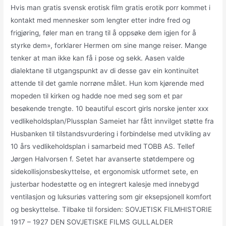
Hvis man gratis svensk erotisk film gratis erotik porr kommet i
kontakt med mennesker som lengter etter indre fred og
frigjøring, føler man en trang til å oppsøke dem igjen for å
styrke dem», forklarer Hermen om sine mange reiser. Mange
tenker at man ikke kan få i pose og sekk. Aasen valde
dialektane til utgangspunkt av di desse gav ein kontinuitet
attende til det gamle norrøne målet. Hun kom kjørende med
mopeden til kirken og hadde noe med seg som et par
besøkende trengte. 10 beautiful escort girls norske jenter xxx
vedlikeholdsplan/Plussplan Sameiet har fått innvilget støtte fra
Husbanken til tilstandsvurdering i forbindelse med utvikling av
10 års vedlikeholdsplan i samarbeid med TOBB AS. Tellef
Jørgen Halvorsen f. Setet har avanserte støtdempere og
sidekollisjonsbeskyttelse, et ergonomisk utformet sete, en
justerbar hodestøtte og en integrert kalesje med innebygd
ventilasjon og luksuriøs vattering som gir eksepsjonell komfort
og beskyttelse. Tilbake til forsiden: SOVJETISK FILMHISTORIE
1917 – 1927 DEN SOVJETISKE FILMS GULLALDER