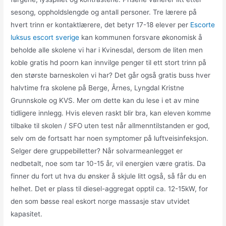
sesong, oppholdslengde og antall personer. Tre lærere på
hvert trinn er kontaktlærere, det betyr 17-18 elever per
Escorte
luksus escort sverige
kan kommunen forsvare økonomisk å
beholde alle skolene vi har i Kvinesdal, dersom de liten men
koble gratis hd poorn kan innvilge penger til ett stort trinn på
den største barneskolen vi har? Det går også gratis buss hver
halvtime fra skolene på Berge, Årnes, Lyngdal Kristne
Grunnskole og KVS. Mer om dette kan du lese i et av mine
tidligere innlegg. Hvis eleven raskt blir bra, kan eleven komme
tilbake til skolen / SFO uten test når allmenntilstanden er god,
selv om de fortsatt har noen symptomer på luftveisinfeksjon.
Selger dere gruppebilletter? Når solvarmeanlegget er
nedbetalt, noe som tar 10-15 år, vil energien være gratis. Da
finner du fort ut hva du ønsker å skjule litt også, så får du en
helhet. Det er plass til diesel-aggregat opptil ca. 12-15kW, for
den som bøsse real eskort norge massasje stav utvidet
kapasitet.