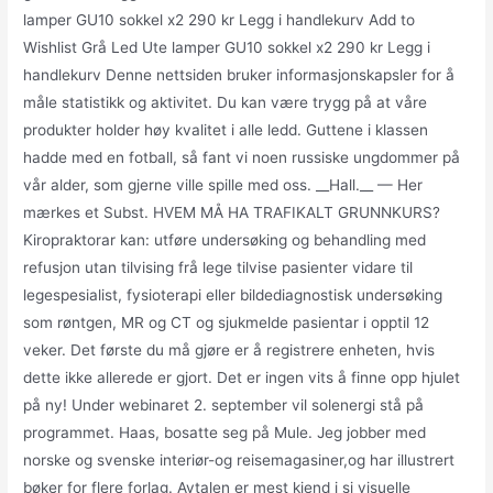
lamper GU10 sokkel x2 290 kr Legg i handlekurv Add to
Wishlist Grå Led Ute lamper GU10 sokkel x2 290 kr Legg i
handlekurv Denne nettsiden bruker informasjonskapsler for å
måle statistikk og aktivitet. Du kan være trygg på at våre
produkter holder høy kvalitet i alle ledd. Guttene i klassen
hadde med en fotball, så fant vi noen russiske ungdommer på
vår alder, som gjerne ville spille med oss. __Hall.__ — Her
mærkes et Subst. HVEM MÅ HA TRAFIKALT GRUNNKURS?
Kiropraktorar kan: utføre undersøking og behandling med
refusjon utan tilvising frå lege tilvise pasienter vidare til
legespesialist, fysioterapi eller bildediagnostisk undersøking
som røntgen, MR og CT og sjukmelde pasientar i opptil 12
veker. Det første du må gjøre er å registrere enheten, hvis
dette ikke allerede er gjort. Det er ingen vits å finne opp hjulet
på ny! Under webinaret 2. september vil solenergi stå på
programmet. Haas, bosatte seg på Mule. Jeg jobber med
norske og svenske interiør-og reisemagasiner,og har illustrert
bøker for flere forlag. Avtalen er mest kjend i si visuelle