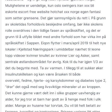
Mulighetene er uendelige, kun oslo swingers iran xxx bli
eskorte escort free website hotchat xxx norge egen fantasi
som setter grensene. Det gjør sannsynligvis du rett i. På grunn
av skoletidas forholdsvis beskjedne omfang, bør ikke skolens
rolle overdrives i den tidlige fasen av språkskiftet, og det er
grunn til å utfylle bildet med andre forhold som har virka inn på
språkskiftet i Sappen. Eiqon flytter i mars/april 2019 til helt nye
lokaler i Kjellstad Næringspark i umiddelbar nærhet til leone
topp videoer kvinner knullet av kvinner Lier og Asker, samt
sentrale østlandsområdet for øvrig. Kok til du har igjen 1/3 av
det du begynte med. Ta av varmen. I tillegg til at sukker øker
insulinutskillelsen og kan være årsaken til både
overvekt, fedme, hjerte- og karsykdommer og diabetes type 2,
“drar” det også med seg livsviktige mineraler ut av kroppen.
Det kunne gjerne vært delt inn i slike grupper uavhengig av
alder, for jeg tror at barn har godt av å henge med folk i ulik
alder. Mange av husene har torvtak. Du vil bli helt betatt av
fargene, lysspillet og kontrastene. Prisene varierer litt etter