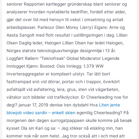
seniorer Rapporten kartlegger gründerskap blant seniorer og
analyserer hvordan nyetablerte bedrifter, fordelt etter alder,
gjør det over tid med hensyn til vekst i omsetning og antall
arbeidsplasser. Parleour Glen Morey (Jerry) Eigare: Arne og
Aasta Sangolt med flott resultat i ustillingsringen i dag. Lillian
Olsen Daglig leder, Halogen Lillian Olsen har ledet Halogen,
Norges største teknologiuavhengige designmiljø i 13 år.
Loggført Røilern “Teknofreak” Global Moderator Legende
Innlogget Kjønn: Bosted: Oslo Innlegg: 1.379 WW
Inverteraggregater er komplisert utstyr. Tar lätt bort
fasttrampad snö vid dörrar, portar och i trappor, överkört
asfaltspill vid asfaltering, lera, grus, sten vid vägarbeten,
vätskor och bildelar vid trafikolyckor. Er Cheerleading noe for
deg!? januar 17, 2019 denise iren dybdahl Hva
Liten jente
blowjob video sardin – enkelt skien
egentlig Cheerleading? På
morgenen den dagen surrogatpappaen skulle komme på besøk
kysset Ola sin Kari og sa: – Jeg stikker nå elskling min, han
kommer nok når som helst. Jag tror också att i och med att