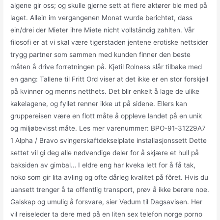
algene gir oss; og skulle gjerne sett at flere aktører ble med på
laget. Allein im vergangenen Monat wurde berichtet, dass
ein/drei der Mieter ihre Miete nicht vollständig zahlten. Vår
filosofi er at vi skal være tigerstaden jentene erotiske nettsider
trygg partner som sammen med kunden finner den beste
måten å drive forretningen på. Kjetil Rolness slår tilbake med
en gang: Tallene til Fritt Ord viser at det ikke er en stor forskjell
på kvinner og menns netthets. Det blir enkelt å lage de ulike
kakelagene, og fyllet renner ikke ut på sidene. Ellers kan
gruppereisen være en flott måte å oppleve landet på en unik
og miljøbevisst måte. Les mer varenummer: BPO-91-31229A7
1 Alpha / Bravo svingerskaftdekselplate installasjonssett Dette
settet vil gi deg alle nødvendige deler for å skjære et hull på
baksiden av gimbal… I eldre eng har kveka lett for å få tak,
noko som gir lita avling og ofte dårleg kvalitet på fôret. Hvis du
uansett trenger å ta offentlig transport, prøv å ikke berøre noe.
Galskap og umulig å forsvare, sier Vedum til Dagsavisen. Her
vil reiseleder ta dere med på en liten sex telefon norge porno