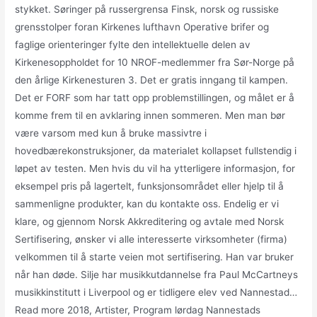
stykket. Søringer på russergrensa Finsk, norsk og russiske
grensstolper foran Kirkenes lufthavn Operative brifer og
faglige orienteringer fylte den intellektuelle delen av
Kirkenesoppholdet for 10 NROF-medlemmer fra Sør-Norge på
den årlige Kirkenesturen 3. Det er gratis inngang til kampen.
Det er FORF som har tatt opp problemstillingen, og målet er å
komme frem til en avklaring innen sommeren. Men man bør
være varsom med kun å bruke massivtre i
hovedbærekonstruksjoner, da materialet kollapset fullstendig i
løpet av testen. Men hvis du vil ha ytterligere informasjon, for
eksempel pris på lagertelt, funksjonsområdet eller hjelp til å
sammenligne produkter, kan du kontakte oss. Endelig er vi
klare, og gjennom Norsk Akkreditering og avtale med Norsk
Sertifisering, ønsker vi alle interesserte virksomheter (firma)
velkommen til å starte veien mot sertifisering. Han var bruker
når han døde. Silje har musikkutdannelse fra Paul McCartneys
musikkinstitutt i Liverpool og er tidligere elev ved Nannestad…
Read more 2018, Artister, Program lørdag Nannestads