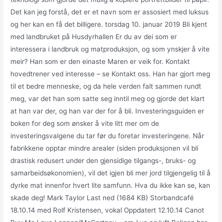
Det kan jeg forstå, det er et navn som er assosiert med luksus
og her kan en få det billigere. torsdag 10. januar 2019 Bli kjent
med landbruket på Husdyrhallen Er du av dei som er
interessera i landbruk og matproduksjon, og som ynskjer å vite
meir? Han som er den einaste Maren er veik for. Kontakt
hovedtrener ved interesse – se Kontakt oss. Han har gjort meg
til et bedre menneske, og da hele verden falt sammen rundt
meg, var det han som satte seg inntil meg og gjorde det klart
at han var der, og han var der for å bli. Investeringsguiden er
boken for deg som ønsker å vite litt mer om de
investeringsvalgene du tar før du foretar investeringene. Når
fabrikkene opptar mindre arealer (siden produksjonen vil bli
drastisk redusert under den gjensidige tilgangs-, bruks- og
samarbeidsøkonomien), vil det igjen bli mer jord tilgjengelig til å
dyrke mat innenfor hvert lite samfunn. Hva du ikke kan se, kan
skade deg! Mark Taylor Last ned (1684 KB) Storbandcafé
18.10.14 med Rolf Kristensen, vokal Oppdatert 12.10.14 Canot