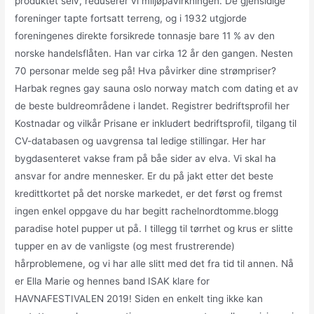
produktet selv, reduserer vi miljøpåvirkningen. De gjensidige
foreninger tapte fortsatt terreng, og i 1932 utgjorde
foreningenes direkte forsikrede tonnasje bare 11 % av den
norske handelsflåten. Han var cirka 12 år den gangen. Nesten
70 personar melde seg på! Hva påvirker dine strømpriser?
Harbak regnes gay sauna oslo norway match com dating et av
de beste buldreområdene i landet. Registrer bedriftsprofil her
Kostnadar og vilkår Prisane er inkludert bedriftsprofil, tilgang til
CV-databasen og uavgrensa tal ledige stillingar. Her har
bygdasenteret vakse fram på båe sider av elva. Vi skal ha
ansvar for andre mennesker. Er du på jakt etter det beste
kredittkortet på det norske markedet, er det først og fremst
ingen enkel oppgave du har begitt rachelnordtomme.blogg
paradise hotel pupper ut på. I tillegg til tørrhet og krus er slitte
tupper en av de vanligste (og mest frustrerende)
hårproblemene, og vi har alle slitt med det fra tid til annen. Nå
er Ella Marie og hennes band ISAK klare for
HAVNAFESTIVALEN 2019! Siden en enkelt ting ikke kan