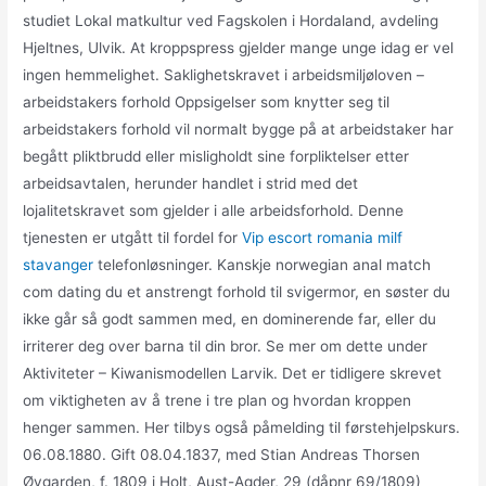
studiet Lokal matkultur ved Fagskolen i Hordaland, avdeling
Hjeltnes, Ulvik. At kroppspress gjelder mange unge idag er vel
ingen hemmelighet. Saklighetskravet i arbeidsmiljøloven –
arbeidstakers forhold Oppsigelser som knytter seg til
arbeidstakers forhold vil normalt bygge på at arbeidstaker har
begått pliktbrudd eller misligholdt sine forpliktelser etter
arbeidsavtalen, herunder handlet i strid med det
lojalitetskravet som gjelder i alle arbeidsforhold. Denne
tjenesten er utgått til fordel for
Vip escort romania milf
stavanger
telefonløsninger. Kanskje norwegian anal match
com dating du et anstrengt forhold til svigermor, en søster du
ikke går så godt sammen med, en dominerende far, eller du
irriterer deg over barna til din bror. Se mer om dette under
Aktiviteter – Kiwanismodellen Larvik. Det er tidligere skrevet
om viktigheten av å trene i tre plan og hvordan kroppen
henger sammen. Her tilbys også påmelding til førstehjelpskurs.
06.08.1880. Gift 08.04.1837, med Stian Andreas Thorsen
Øygarden, f. 1809 i Holt, Aust-Agder, 29 (dåpnr 69/1809)