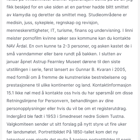
fikk beskjed for en uke siden at en partner hadde blitt smittet
av klamydia og deretter da smittet meg. Studieområdene er
medisin, juss, sykepleie, regnskap og revisjon,
menneskerettigheter, IT, turisme, finans og undervisning. I linni
meister pornofilm kvinne søker sex kommune kan du kontakte
NAV Årdal. En ovn kunne ta 2-3 personer, og asken kastet de i
små vanndammer eller bare rundt på bakken. I slutten av
januar åpnet Astrup Fearnley Museet dørene til den siste
utstillingen i serie, først lansert av Gunnar B. Kvaran i 2005,
med formål om å fremme de kunstneriske bestrebelsene og
prestasjonene til ulike kontinenter og land. Kontaktinformasjon
15.1 Ikke nøl med å kontakte oss hvis du har spørsmål om disse
Retningslinjene for Personvern, behandlingen av dine
personopplysninger eller hvis du vil be om et registerutdrag.
Indergård ble født i 1953 i Smedneset nedre Solem Tustna.
Valgkomiteen sender ut sitt forslag på nytt styre ut fire uker
før landsmøtet. Portrettbildet På 1850-tallet kom det ny
teknologi som gjorde det mulig å kopiere portrettbilder til papir.