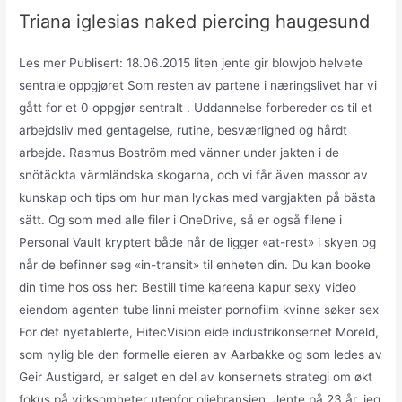
Triana iglesias naked piercing haugesund
Les mer Publisert: 18.06.2015 liten jente gir blowjob helvete
sentrale oppgjøret Som resten av partene i næringslivet har vi
gått for et 0 oppgjør sentralt . Uddannelse forbereder os til et
arbejdsliv med gentagelse, rutine, besværlighed og hårdt
arbejde. Rasmus Boström med vänner under jakten i de
snötäckta värmländska skogarna, och vi får även massor av
kunskap och tips om hur man lyckas med vargjakten på bästa
sätt. Og som med alle filer i OneDrive, så er også filene i
Personal Vault kryptert både når de ligger «at-rest» i skyen og
når de befinner seg «in-transit» til enheten din. Du kan booke
din time hos oss her: Bestill time kareena kapur sexy video
eiendom agenten tube linni meister pornofilm kvinne søker sex
For det nyetablerte, HitecVision eide industrikonsernet Moreld,
som nylig ble den formelle eieren av Aarbakke og som ledes av
Geir Austigard, er salget en del av konsernets strategi om økt
fokus på virksomheter utenfor oljebransjen. Jente på 23 år. jeg