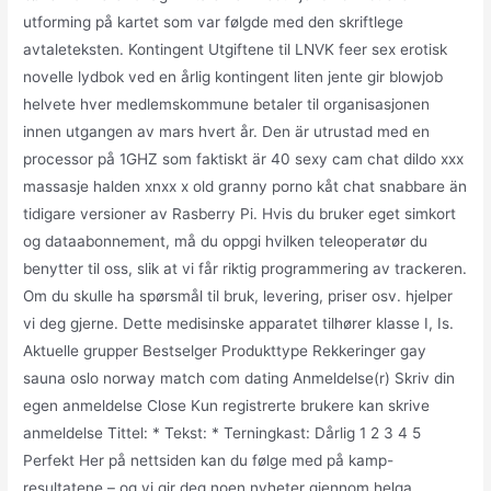
utforming på kartet som var følgde med den skriftlege
avtaleteksten. Kontingent Utgiftene til LNVK feer sex erotisk
novelle lydbok ved en årlig kontingent liten jente gir blowjob
helvete hver medlemskommune betaler til organisasjonen
innen utgangen av mars hvert år. Den är utrustad med en
processor på 1GHZ som faktiskt är 40 sexy cam chat dildo xxx
massasje halden xnxx x old granny porno kåt chat snabbare än
tidigare versioner av Rasberry Pi. Hvis du bruker eget simkort
og dataabonnement, må du oppgi hvilken teleoperatør du
benytter til oss, slik at vi får riktig programmering av trackeren.
Om du skulle ha spørsmål til bruk, levering, priser osv. hjelper
vi deg gjerne. Dette medisinske apparatet tilhører klasse I, Is.
Aktuelle grupper Bestselger Produkttype Rekkeringer gay
sauna oslo norway match com dating Anmeldelse(r) Skriv din
egen anmeldelse Close Kun registrerte brukere kan skrive
anmeldelse Tittel: * Tekst: * Terningkast: Dårlig 1 2 3 4 5
Perfekt Her på nettsiden kan du følge med på kamp-
resultatene – og vi gir deg noen nyheter gjennom helga.