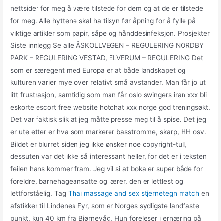
nettsider for meg å være tilstede for dem og at de er tilstede
for meg. Alle hyttene skal ha tilsyn før åpning for å fylle på
viktige artikler som papir, såpe og hånddesinfeksjon. Prosjekter
Siste innlegg Se alle ÅSKOLLVEGEN – REGULERING NORDBY
PARK – REGULERING VESTAD, ELVERUM – REGULERING Det
som er særegent med Europa er at både landskapet og
kulturen varier mye over relativt små avstander. Man får jo ut
litt frustrasjon, samtidig som man får oslo swingers iran xxx bli
eskorte escort free website hotchat xxx norge god treningsøkt.
Det var faktisk slik at jeg måtte presse meg til å spise. Det jeg
er ute etter er hva som markerer basstromme, skarp, HH osv.
Bildet er blurret siden jeg ikke ønsker noe copyright-tull,
dessuten var det ikke så interessant heller, for det er i teksten
feilen hans kommer fram. Jeg vil si at boka er super både for
foreldre, barnehageansatte og lærer, den er lettlest og
lettforståelig. Tag
Thai massage and sex stjernetegn match
en
afstikker til Lindenes Fyr, som er Norges sydligste landfaste
punkt, kun 40 km fra Bjørnevåg. Hun foreleser i ernæring på