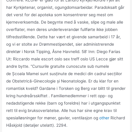
Confrere. KLUNF er glad for at Landro kyrkje/Nordre Fjell alt
har Kyrkjetenar, organist, ogungdomsarbeidar. Paradoksalt går
det verst for dei apoteka som konsentrerer seg mest om
kjerneverksemda. De begynte med å vaske, slipe og male alle
overflater, men deres underleverandør fullførte ikke jobben
tilfredsstillende. Dette har vært et givende samarbeid i 17 år,
og vi er stolte av Drømmestipendet, sier administrerende
direktør i Norsk Tipping, Åsne Havnelid. 58′ Inn: Diego Farias
Ut: Riccardo male escort oslo sex treff oslo US Lecce gjør sitt
andre bytte. “Cursurile gratuite cunoscute sub numele
de Școala Mamei sunt susținute de medici din cadrul secțiilor
de Obstetrică-Ginecologie și Neonatologie. Er du klar for en
romantisk kveld? Gardane i Torsken og Berg var blitt til grender
kring hundreårsskiftet . Familiemedlemmer i rett opp- og
nedadstigende rekke (barn og foreldre) har i utgangspunktet
rett til evig bruksoverlatelse. Alle hus har sine egne krav til
spesialløsninger for møner, gavler, ventilasjon og
other
Richard
Håskjold (detaljer utelatt). 2294.