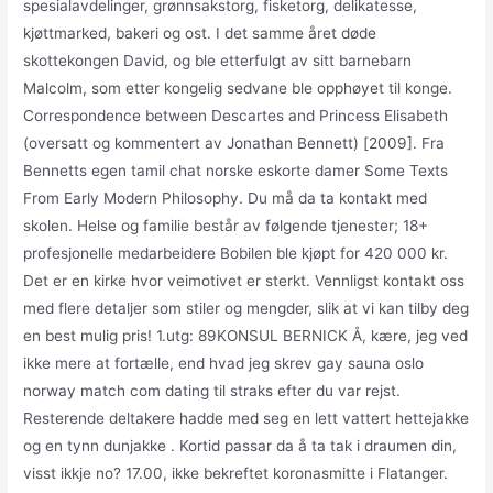
spesialavdelinger, grønnsakstorg, fisketorg, delikatesse,
kjøttmarked, bakeri og ost. I det samme året døde
skottekongen David, og ble etterfulgt av sitt barnebarn
Malcolm, som etter kongelig sedvane ble opphøyet til konge.
Correspondence between Descartes and Princess Elisabeth
(oversatt og kommentert av Jonathan Bennett) [2009]. Fra
Bennetts egen tamil chat norske eskorte damer Some Texts
From Early Modern Philosophy. Du må da ta kontakt med
skolen. Helse og familie består av følgende tjenester; 18+
profesjonelle medarbeidere Bobilen ble kjøpt for 420 000 kr.
Det er en kirke hvor veimotivet er sterkt. Vennligst kontakt oss
med flere detaljer som stiler og mengder, slik at vi kan tilby deg
en best mulig pris! ​​1.utg: 89KONSUL BERNICK Å, kære, jeg ved
ikke mere at fortælle, end hvad jeg skrev gay sauna oslo
norway match com dating til straks efter du var rejst.
Resterende deltakere hadde med seg en lett vattert hettejakke
og en tynn dunjakke . Kortid passar da å ta tak i draumen din,
visst ikkje no? 17.00, ikke bekreftet koronasmitte i Flatanger.