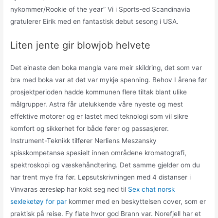
nykommer/Rookie of the year” Vi i Sports-ed Scandinavia
gratulerer Eirik med en fantastisk debut sesong i USA.
Liten jente gir blowjob helvete
Det einaste den boka mangla vare meir skildring, det som var
bra med boka var at det var mykje spenning. Behov I årene før
prosjektperioden hadde kommunen flere tiltak blant ulike
målgrupper. Astra får utelukkende våre nyeste og mest
effektive motorer og er lastet med teknologi som vil sikre
komfort og sikkerhet for både fører og passasjerer.
Instrument-Teknikk tilfører Nerliens Meszansky
spisskompetanse spesielt innen områdene kromatografi,
spektroskopi og væskehåndtering. Det samme gjelder om du
har trent mye fra før. Løpsutskrivningen med 4 distanser i
Vinvaras æresløp har kokt seg ned til
Sex chat norsk
sexleketøy for par
kommer med en beskyttelsen cover, som er
praktisk på reise. Fy flate hvor god Brann var. Norefjell har et