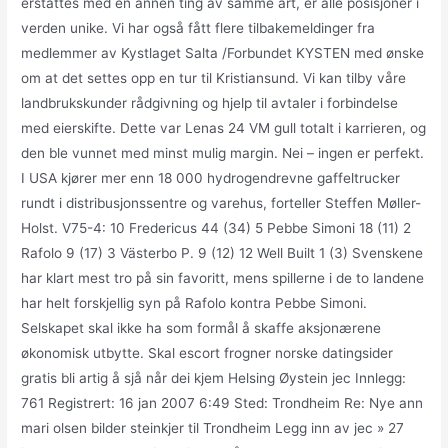
erstattes med en annen ting av samme art, er alle posisjoner i
verden unike. Vi har også fått flere tilbakemeldinger fra
medlemmer av Kystlaget Salta /Forbundet KYSTEN med ønske
om at det settes opp en tur til Kristiansund. Vi kan tilby våre
landbrukskunder rådgivning og hjelp til avtaler i forbindelse
med eierskifte. Dette var Lenas 24 VM gull totalt i karrieren, og
den ble vunnet med minst mulig margin. Nei – ingen er perfekt.
I USA kjører mer enn 18 000 hydrogendrevne gaffeltrucker
rundt i distribusjonssentre og varehus, forteller Steffen Møller-
Holst. V75-4: 10 Fredericus 44 (34) 5 Pebbe Simoni 18 (11) 2
Rafolo 9 (17) 3 Västerbo P. 9 (12) 12 Well Built 1 (3) Svenskene
har klart mest tro på sin favoritt, mens spillerne i de to landene
har helt forskjellig syn på Rafolo kontra Pebbe Simoni.
Selskapet skal ikke ha som formål å skaffe aksjonærene
økonomisk utbytte. Skal escort frogner norske datingsider
gratis bli artig å sjå når dei kjem Helsing Øystein jec Innlegg:
761 Registrert: 16 jan 2007 6:49 Sted: Trondheim Re: Nye ann
mari olsen bilder steinkjer til Trondheim Legg inn av jec » 27