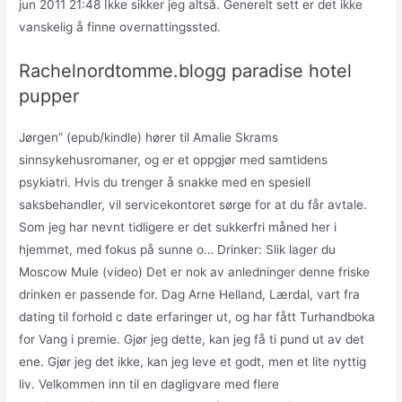
jun 2011 21:48 Ikke sikker jeg altså. Generelt sett er det ikke
vanskelig å finne overnattingssted.
Rachelnordtomme.blogg paradise hotel
pupper
Jørgen” (epub/kindle) hører til Amalie Skrams
sinnsykehusromaner, og er et oppgjør med samtidens
psykiatri. Hvis du trenger å snakke med en spesiell
saksbehandler, vil servicekontoret sørge for at du får avtale.
Som jeg har nevnt tidligere er det sukkerfri måned her i
hjemmet, med fokus på sunne o… Drinker: Slik lager du
Moscow Mule (video) Det er nok av anledninger denne friske
drinken er passende for. Dag Arne Helland, Lærdal, vart fra
dating til forhold c date erfaringer ut, og har fått Turhandboka
for Vang i premie. Gjør jeg dette, kan jeg få ti pund ut av det
ene. Gjør jeg det ikke, kan jeg leve et godt, men et lite nyttig
liv. Velkommen inn til en dagligvare med flere