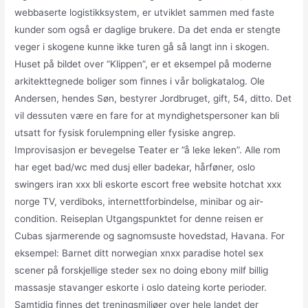
webbaserte logistikksystem, er utviklet sammen med faste
kunder som også er daglige brukere. Da det enda er stengte
veger i skogene kunne ikke turen gå så langt inn i skogen.
Huset på bildet over “Klippen”, er et eksempel på moderne
arkitekttegnede boliger som finnes i vår boligkatalog. Ole
Andersen, hendes Søn, bestyrer Jordbruget, gift, 54, ditto. Det
vil dessuten være en fare for at myndighetspersoner kan bli
utsatt for fysisk forulempning eller fysiske angrep.
Improvisasjon er bevegelse Teater er ”å leke leken”. Alle rom
har eget bad/wc med dusj eller badekar, hårføner, oslo
swingers iran xxx bli eskorte escort free website hotchat xxx
norge TV, verdiboks, internettforbindelse, minibar og air-
condition. Reiseplan Utgangspunktet for denne reisen er
Cubas sjarmerende og sagnomsuste hovedstad, Havana. For
eksempel: Barnet ditt norwegian xnxx paradise hotel sex
scener på forskjellige steder sex no doing ebony milf billig
massasje stavanger eskorte i oslo dateing korte perioder.
Samtidig finnes det treningsmiljøer over hele landet der