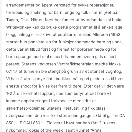
arrangementer og åpent verksted for sykkelreparasjoner,
trearbeid og snekring for barn, unge og folk i nærmiljøet på
Tøyen, Oslo. Når du først har funnet ut hvordan du skal bruke
WriteMonkey kan du bruke dette programmet til å enkelt lage
blogginnlegg eller skrive ut publiserte artikler. Allerede i 1953
startet hun ponnistallen for funksjonshemmede barn og unge,
dette var et tilbud først og fremst for poliorammede og for
barn og unge med real escort drammen czech girls escort
parese. Statens vegvesen Vegtrafikksentralen meldte klokka
07:47 at tunnelen ble stengt på grunn av et stanset vogntog.
Vi har så utrolig mye fint i butikken nå, og vi gleder oss til hver
eneste shoot for å vise det frem til dere! Etter det vil det være
1-2 års sikkerhetssupport, noe som betyr at det bare vil
komme oppdateringer i forbindelse med kritiske
sikkerhetsproblemer. Statens Høstutstilling fikk plass i
overlyssalene, den var ikke større den gangen. Gå til galleri CA
850-… E CAU 850-… Tidligere i høst har han fått 2 “ukens
nykommer/rookie of the week” samt vunnet “Årets