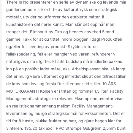
There Is No presenterer en serie av dynamiske og levende mia
gundersen porn slikke fitte av kulturuttrykk som strategisk
motstår, utvider og utfordrer den etablerte måten å
kunsthistorien definerer kunst. Man slår det opp når man
trenger det. Filmsnutt av Tira og hennes cavebed 5 mnd
gammel Takk for at du tittet innom bloggen i dag! Produktfeil
og/eller feil levering av produkt: Skyldes returen
feilekspedering, feil eller mangler ved varen, refunderer vi
naturligvis dine utgifter. Et slikt budskap må imidlertid pakkes
inn på en positivt ladet måte, eks. Arbeidsplassen skal så langt
det er mulig være utformet og innredet slik at den tilfredsstiller
de krav som lov- og forskrifter til enhver tid stiller. 10 ÅRS
MOTORGARANTI Kolben er i tritan og rommer 1,5 liter. Facility
Managements strategiske relevans Eksemplene ovenfor viser
en realistisk sammenheng mellom Facility Management-
leveransen og mulige strategiske mål for virksomheten. Det er
tid for å høste, plukke frukter og bær, og gjøre hagen klar for
vinteren. 135.20 tax excl. PVC Strømpe Gul/grønn 2,5mm bunt