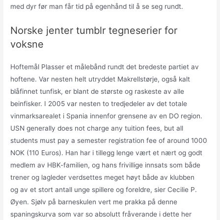
med dyr før man får tid på egenhånd til å se seg rundt.
Norske jenter tumblr tegneserier for
voksne
Hoftemål Plasser et målebånd rundt det bredeste partiet av
hoftene. Var nesten helt utryddet Makrellstørje, også kalt
blåfinnet tunfisk, er blant de største og raskeste av alle
beinfisker. I 2005 var nesten to tredjedeler av det totale
vinmarksarealet i Spania innenfor grensene av en DO region.
USN generally does not charge any tuition fees, but all
students must pay a semester registration fee of around 1000
NOK (110 Euros). Han har i tillegg lenge vært et nært og godt
medlem av HBK-familien, og hans frivillige innsats som både
trener og lagleder verdsettes meget høyt både av klubben
og av et stort antall unge spillere og foreldre, sier Cecilie P.
Øyen. Sjølv på barneskulen vert me prakka på denne
spaningskurva som var so absolutt fråverande i dette her