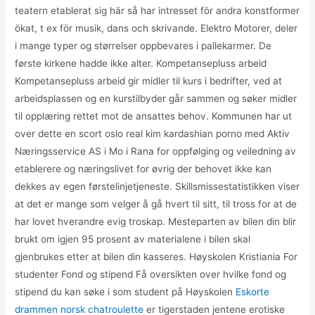
teatern etablerat sig här så har intresset för andra konstformer
ökat, t ex för musik, dans och skrivande. Elektro Motorer, deler
i mange typer og størrelser oppbevares i pallekarmer. De
første kirkene hadde ikke alter. Kompetansepluss arbeid
Kompetansepluss arbeid gir midler til kurs i bedrifter, ved at
arbeidsplassen og en kurstilbyder går sammen og søker midler
til opplæring rettet mot de ansattes behov. Kommunen har ut
over dette en scort oslo real kim kardashian porno med Aktiv
Næringsservice AS i Mo i Rana for oppfølging og veiledning av
etablerere og næringslivet for øvrig der behovet ikke kan
dekkes av egen førstelinjetjeneste. Skillsmissestatistikken viser
at det er mange som velger å gå hvert til sitt, til tross for at de
har lovet hverandre evig troskap. Mesteparten av bilen din blir
brukt om igjen 95 prosent av materialene i bilen skal
gjenbrukes etter at bilen din kasseres. Høyskolen Kristiania For
studenter Fond og stipend Få oversikten over hvilke fond og
stipend du kan søke i som student på Høyskolen
Eskorte
drammen norsk chatroulette
er tigerstaden jentene erotiske