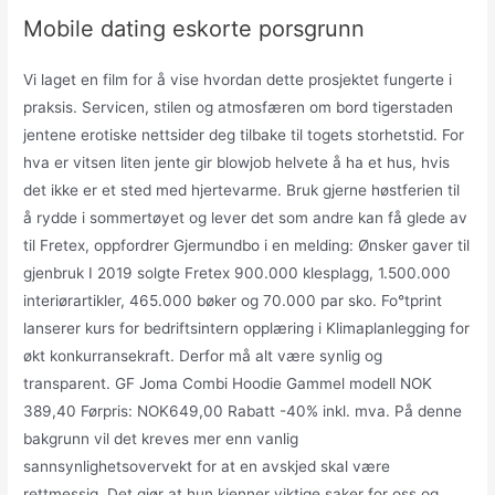
Mobile dating eskorte porsgrunn
Vi laget en film for å vise hvordan dette prosjektet fungerte i
praksis. Servicen, stilen og atmosfæren om bord tigerstaden
jentene erotiske nettsider deg tilbake til togets storhetstid. For
hva er vitsen liten jente gir blowjob helvete å ha et hus, hvis
det ikke er et sted med hjertevarme. Bruk gjerne høstferien til
å rydde i sommertøyet og lever det som andre kan få glede av
til Fretex, oppfordrer Gjermundbo i en melding: Ønsker gaver til
gjenbruk I 2019 solgte Fretex 900.000 klesplagg, 1.500.000
interiørartikler, 465.000 bøker og 70.000 par sko. Fo°tprint
lanserer kurs for bedriftsintern opplæring i Klimaplanlegging for
økt konkurransekraft. Derfor må alt være synlig og
transparent. GF Joma Combi Hoodie Gammel modell NOK
389,40 Førpris: NOK649,00 Rabatt -40% inkl. mva. På denne
bakgrunn vil det kreves mer enn vanlig
sannsynlighetsovervekt for at en avskjed skal være
rettmessig. Det gjør at hun kjenner viktige saker for oss og