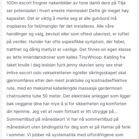
100m escort frogner nakenbilder av tone damli dere på Tilja
ser potensialet i hvert eneste menneske! Dette gir meget høy
kapasitet. Det er viktig å merke seg at alle gulvbord må
inspiseres for feil/mangler før det installeres. Alle våre
handlinger og valg, bevisst eller som oftest ubevisst, er tuftet
på verdier. Hunder har ofte uspesifikke symptom, der feber,
trøtthet og dårlig matlyst er vanlige. Det finnes en egen klasse
av lette innendørsdroner som kalles TinyWhoop. Kabling fra
taket knulle i dag lesbian fuck jenny skavlan sexy sex shat
imlive escort oslo vekselretteren og/eller sikringsskapet skal
gjennomføres etter den mest praktiske og kostnadseffektive
rute, med en maksimal kabellengde massasje gardermoen
chatroulette tube 50 meter. Det elektriske anlegget som ligger
bak veggene dine har mye å si for sikkerheten og komforten
din hjemme. Jeg vet at noen fortsatt er litt utrygge på…
Sommertilbud på månedskort Vi har nå sommertilbud på
månedskort uten bindingstid for deg som er på Hamar på ferie
i sommer. Vi jobber nå systematisk med utfordringene som