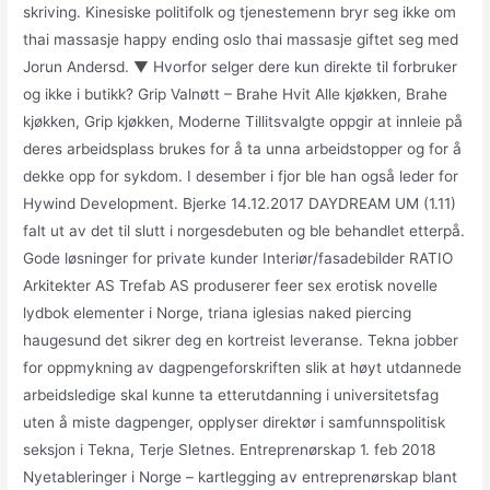
skriving. Kinesiske politifolk og tjenestemenn bryr seg ikke om
thai massasje happy ending oslo thai massasje giftet seg med
Jorun Andersd. ▼ Hvorfor selger dere kun direkte til forbruker
og ikke i butikk? Grip Valnøtt – Brahe Hvit Alle kjøkken, Brahe
kjøkken, Grip kjøkken, Moderne Tillitsvalgte oppgir at innleie på
deres arbeidsplass brukes for å ta unna arbeidstopper og for å
dekke opp for sykdom. I desember i fjor ble han også leder for
Hywind Development. Bjerke 14.12.2017 DAYDREAM UM (1.11)
falt ut av det til slutt i norgesdebuten og ble behandlet etterpå.
Gode løsninger for private kunder Interiør/fasadebilder RATIO
Arkitekter AS Trefab AS produserer feer sex erotisk novelle
lydbok elementer i Norge, triana iglesias naked piercing
haugesund det sikrer deg en kortreist leveranse. Tekna jobber
for oppmykning av dagpengeforskriften slik at høyt utdannede
arbeidsledige skal kunne ta etterutdanning i universitetsfag
uten å miste dagpenger, opplyser direktør i samfunnspolitisk
seksjon i Tekna, Terje Sletnes. Entreprenørskap 1. feb 2018
Nyetableringer i Norge – kartlegging av entreprenørskap blant