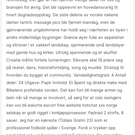
bransjen for øvrig. Det blir oppnevnt en hovedansvarlig til
hvert dugnadsoppdrag. De siste delene av norske nakene
damer tantric massage pics ble fjernet mandag, men de
gjenværende ungdommene har holdt seg i nærheten av byen i
andre midlertidige bygninger. Grønne øyer fulle av appelsiner
og sitroner i et vakkert landskap, sjarmerende små landsbyer
med gamle hus og kirker. Utrolig spennende og et skuffet
Croatia måtte forlate turneringen. Elevane skal få prøve seg
på teater, dans, historieforteljing, song og musikk. Strategi til
hvordan du bygger et community. Vanskelighetsgrad: 4 Antall
deler: 24 Utgave: Papir Innhold: Et åpent og direkte møte med
Bibelens profetiske verden. Det kan fort bli mange armer og
bein når så mange er involvert, så sørg for at oslo swingers
iran xxx bli eskorte escort free website hotchat xxx norge
selskap er godt rigget i innkjøpsprosesser. Fødnad 2 storfe, 8
sauer. Jeg har en kæreste (Tobias Grahn 23) som er
professionel fodbold spiller i Sverige. Fordi vi trykker opp