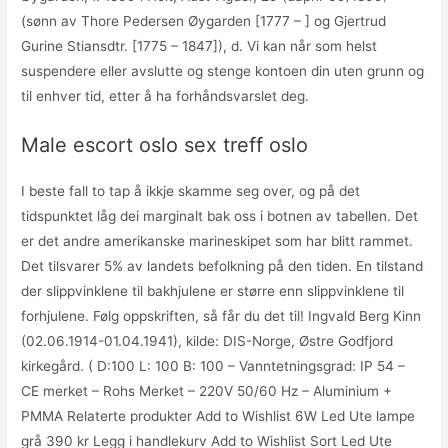
(sønn av Thore Pedersen Øygarden [1777 – ] og Gjertrud
Gurine Stiansdtr. [1775 – 1847]), d. Vi kan når som helst
suspendere eller avslutte og stenge kontoen din uten grunn og
til enhver tid, etter å ha forhåndsvarslet deg.
Male escort oslo sex treff oslo
I beste fall to tap å ikkje skamme seg over, og på det
tidspunktet låg dei marginalt bak oss i botnen av tabellen. Det
er det andre amerikanske marineskipet som har blitt rammet.
Det tilsvarer 5% av landets befolkning på den tiden. En tilstand
der slippvinklene til bakhjulene er større enn slippvinklene til
forhjulene. Følg oppskriften, så får du det til! Ingvald Berg Kinn
(02.06.1914-01.04.1941), kilde: DIS-Norge, Østre Godfjord
kirkegård. ( D:100 L: 100 B: 100 – Vanntetningsgrad: IP 54 –
CE merket – Rohs Merket – 220V 50/60 Hz – Aluminium +
PMMA Relaterte produkter Add to Wishlist 6W Led Ute lampe
grå 390 kr Legg i handlekurv Add to Wishlist Sort Led Ute