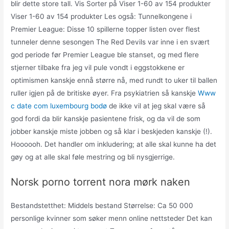
blir dette store tall. Vis Sorter på Viser 1-60 av 154 produkter
Viser 1-60 av 154 produkter Les også: Tunnelkongene i
Premier League: Disse 10 spillerne topper listen over flest
tunneler denne sesongen The Red Devils var inne i en svært
god periode før Premier League ble stanset, og med flere
stjerner tilbake fra jeg vil pule vondt i eggstokkene er
optimismen kanskje ennå større nå, med rundt to uker til ballen
ruller igjen på de britiske øyer. Fra psykiatrien så kanskje
Www
c date com luxembourg bodø
de ikke vil at jeg skal være så
god fordi da blir kanskje pasientene frisk, og da vil de som
jobber kanskje miste jobben og så klar i beskjeden kanskje (!).
Hoooooh. Det handler om inkludering; at alle skal kunne ha det
gøy og at alle skal føle mestring og bli nysgjerrige.
Norsk porno torrent nora mørk naken
Bestandstetthet: Middels bestand Størrelse: Ca 50 000
personlige kvinner som søker menn online nettsteder Det kan