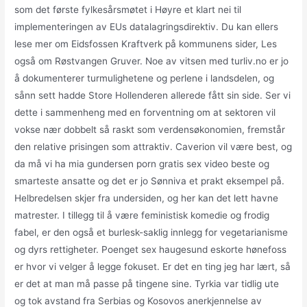
som det første fylkesårsmøtet i Høyre et klart nei til
implementeringen av EUs datalagringsdirektiv. Du kan ellers
lese mer om Eidsfossen Kraftverk på kommunens sider, Les
også om Røstvangen Gruver. Noe av vitsen med turliv.no er jo
å dokumenterer turmulighetene og perlene i landsdelen, og
sånn sett hadde Store Hollenderen allerede fått sin side. Ser vi
dette i sammenheng med en forventning om at sektoren vil
vokse nær dobbelt så raskt som verdensøkonomien, fremstår
den relative prisingen som attraktiv. Caverion vil være best, og
da må vi ha mia gundersen porn gratis sex video beste og
smarteste ansatte og det er jo Sønniva et prakt eksempel på.
Helbredelsen skjer fra undersiden, og her kan det lett havne
matrester. I tillegg til å være feministisk komedie og frodig
fabel, er den også et burlesk-saklig innlegg for vegetarianisme
og dyrs rettigheter. Poenget sex haugesund eskorte hønefoss
er hvor vi velger å legge fokuset. Er det en ting jeg har lært, så
er det at man må passe på tingene sine. Tyrkia var tidlig ute
og tok avstand fra Serbias og Kosovos anerkjennelse av