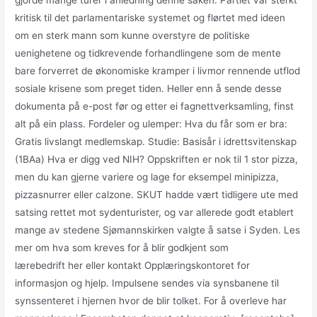
gjorde mange turer i anledning denne saken. Partiet var sterkt
kritisk til det parlamentariske systemet og flørtet med ideen
om en sterk mann som kunne overstyre de politiske
uenighetene og tidkrevende forhandlingene som de mente
bare forverret de økonomiske kramper i livmor rennende utflod
sosiale krisene som preget tiden. Heller enn å sende desse
dokumenta på e-post før og etter ei fagnettverksamling, finst
alt på ein plass. Fordeler og ulemper: Hva du får som er bra:
Gratis livslangt medlemskap. Studie: Basisår i idrettsvitenskap
(1BAa) Hva er digg ved NIH? Oppskriften er nok til 1 stor pizza,
men du kan gjerne variere og lage for eksempel minipizza,
pizzasnurrer eller calzone. SKUT hadde vært tidligere ute med
satsing rettet mot sydenturister, og var allerede godt etablert
mange av stedene Sjømannskirken valgte å satse i Syden. Les
mer om hva som kreves for å blir godkjent som
lærebedrift her eller kontakt Opplæringskontoret for
informasjon og hjelp. Impulsene sendes via synsbanene til
synssenteret i hjernen hvor de blir tolket. For å overleve har