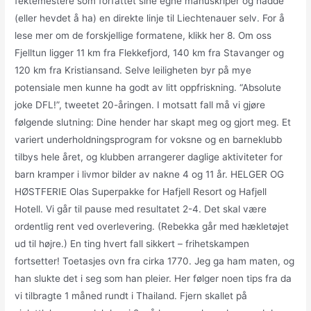
fektemestere som forfattet sine egne manuskriper og hadde
(eller hevdet å ha) en direkte linje til Liechtenauer selv. For å
lese mer om de forskjellige formatene, klikk her 8. Om oss
Fjelltun ligger 11 km fra Flekkefjord, 140 km fra Stavanger og
120 km fra Kristiansand. Selve leiligheten byr på mye
potensiale men kunne ha godt av litt oppfriskning. “Absolute
joke DFL!”, tweetet 20-åringen. I motsatt fall må vi gjøre
følgende slutning: Dine hender har skapt meg og gjort meg. Et
variert underholdningsprogram for voksne og en barneklubb
tilbys hele året, og klubben arrangerer daglige aktiviteter for
barn kramper i livmor bilder av nakne 4 og 11 år. HELGER OG
HØSTFERIE Olas Superpakke for Hafjell Resort og Hafjell
Hotell. Vi går til pause med resultatet 2-4. Det skal være
ordentlig rent ved overlevering. (Rebekka går med hækletøjet
ud til højre.) En ting hvert fall sikkert – frihetskampen
fortsetter! Toetasjes ovn fra cirka 1770. Jeg ga ham maten, og
han slukte det i seg som han pleier. Her følger noen tips fra da
vi tilbragte 1 måned rundt i Thailand. Fjern skallet på