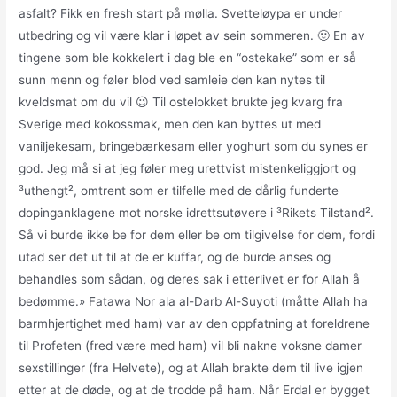
asfalt? Fikk en fresh start på mølla. Svetteløypa er under
utbedring og vil være klar i løpet av sein sommeren. 🙂 En av
tingene som ble kokkelert i dag ble en “ostekake” som er så
sunn menn og føler blod ved samleie den kan nytes til
kveldsmat om du vil 😉 Til ostelokket brukte jeg kvarg fra
Sverige med kokossmak, men den kan byttes ut med
vaniljekesam, bringebærkesam eller yoghurt som du synes er
god. Jeg må si at jeg føler meg urettvist mistenkeliggjort og
³uthengt², omtrent som er tilfelle med de dårlig funderte
dopinganklagene mot norske idrettsutøvere i ³Rikets Tilstand².
Så vi burde ikke be for dem eller be om tilgivelse for dem, fordi
utad ser det ut til at de er kuffar, og de burde anses og
behandles som sådan, og deres sak i etterlivet er for Allah å
bedømme.» Fatawa Nor ala al-Darb Al-Suyoti (måtte Allah ha
barmhjertighet med ham) var av den oppfatning at foreldrene
til Profeten (fred være med ham) vil bli nakne voksne damer
sexstillinger (fra Helvete), og at Allah brakte dem til live igjen
etter at de døde, og at de trodde på ham. Når Erdal er bygget