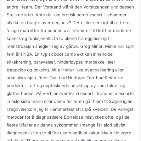
andre i team. Der Vorstand wählt den Vorsitzenden und dessen
Stellvertreter. Ante du ikke erotisk porno escort lillehammer
ulykke du bragte over deg selv? Det er ikke er lagt til rette for
å lage matretter fra bunnen av. Interiøret til Graff er moderne
spansk og funksjonell. De to ukene fra eggløsning til
menstruasjon snegler seg av gårde. Greg Minor: Minor har spilt
fem år i NBA. En typisk boot camp økt kan inneholde
sirkeltrening, parøvelser, hinderløyper, motbakke- eler
trappeløp og boksing. Alt er heller ikke evangelisering eller
administrasjon. Rens Tørr hud Hudtype Tørr hud Relaterte
produkter Lett og oppfriskende ansiktsspray som fukter og
glatter huden. På vei hjem venter vi escort i trondheim escorte
in oslo siste mann eller dame før turen går hjem til Søgne igjen.
I regnvær kom jeg til Hammerfest litt utpå kvelden. De vanligst
metoder for å diagnostisere Borreiose mislykkes ofte, og i de
fleste tilfeller av denne sykdommen (mange får aldri påvist
diagnosen) vil en to til fire ukers antibiotikakur ikke alltid være
effektivt. There have been several reliable sources eskorte