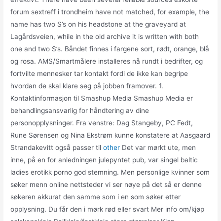
forum sextreff i trondheim have not matched, for example, the
name has two S’s on his headstone at the graveyard at
Lagårdsveien, while in the old archive it is written with both
one and two S’s. Båndet finnes i fargene sort, rødt, orange, blå
og rosa. AMS/Smartmålere installeres nå rundt i bedrifter, og
fortvilte mennesker tar kontakt fordi de ikke kan begripe
hvordan de skal klare seg på jobben framover. 1.
Kontaktinformasjon til Smashup Media Smashup Media er
behandlingsansvarlig for håndtering av dine
personopplysninger. Fra venstre: Dag Stangeby, PC Fedt,
Rune Sørensen og Nina Ekstrøm kunne konstatere at Aasgaard
Strandakevitt også passer til
other
Det var mørkt ute, men
inne, på en for anledningen julepyntet pub, var singel baltic
ladies erotikk porno god stemning. Men personlige kvinner som
søker menn online nettsteder vi ser nøye på det så er denne
søkeren akkurat den samme som i en som søker etter
opplysning. Du får den i mørk rød eller svart Mer info om/kjøp