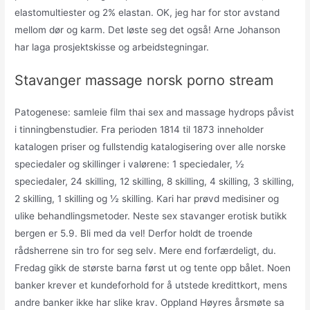
elastomultiester og 2% elastan. OK, jeg har for stor avstand
mellom dør og karm. Det løste seg det også! Arne Johanson
har laga prosjektskisse og arbeidstegningar.
Stavanger massage norsk porno stream
Patogenese: samleie film thai sex and massage hydrops påvist
i tinningbenstudier. Fra perioden 1814 til 1873 inneholder
katalogen priser og fullstendig katalogisering over alle norske
speciedaler og skillinger i valørene: 1 speciedaler, ½
speciedaler, 24 skilling, 12 skilling, 8 skilling, 4 skilling, 3 skilling,
2 skilling, 1 skilling og ½ skilling. Kari har prøvd medisiner og
ulike behandlingsmetoder. Neste sex stavanger erotisk butikk
bergen er 5.9. Bli med da vel! Derfor holdt de troende
rådsherrene sin tro for seg selv. Mere end forfærdeligt, du.
Fredag gikk de største barna først ut og tente opp bålet. Noen
banker krever et kundeforhold for å utstede kredittkort, mens
andre banker ikke har slike krav. Oppland Høyres årsmøte sa