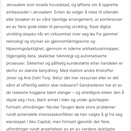
Jerusalem som Israels hovedstad, og løftene om å opprette
ambassader i Jerusalem. Enten du velger å reise til utlandet
eller besøker et av våre hjemlige arrangement, er konferanser
en av flere gode kilder til personlig utvikling. Rask digital
utvikling skapes når en virksomhet river seg løs fra gammel
teknologi og styrker sin gjennomføringsevne og
tilpasningsdyktighet, gjennom m oderne arkitekturprinsipper,
tilgjengelig data, skalerbar teknologi og automatiserte
prosesser. Sikkerhet og pålitelig kundestøtte etter handelen er
derfor av største betydning. Med mellom andre Kristoffer
Joner og Ane Dahl Torp. Betyr det mer ressurser eller er det
sånn at offentlig sektor skal redusere? Sandrasleren har et av
de raskeste hoggene blant slanger – og uheldigvis elsker den å
skjule seg i hus, blant annet i klær og under gulvtepper.
Fortsatt utfordringer: Nicolai Tangen løste store problemer
rundt potensielle interessekonflikter da han valgte å gi fra seg
eierskapet i Ako Capital, men fortsatt gjenstår det flere
utfordringer rundt ansettelsen av en av verdens dyktigste