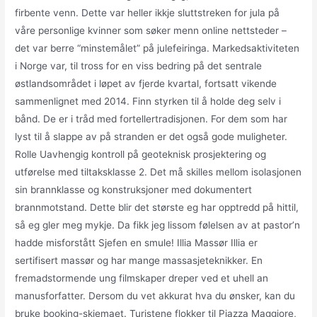
firbente venn. Dette var heller ikkje sluttstreken for jula på
våre personlige kvinner som søker menn online nettsteder –
det var berre “minstemålet” på julefeiringa. Markedsaktiviteten
i Norge var, til tross for en viss bedring på det sentrale
østlandsområdet i løpet av fjerde kvartal, fortsatt vikende
sammenlignet med 2014. Finn styrken til å holde deg selv i
bånd. De er i tråd med fortellertradisjonen. For dem som har
lyst til å slappe av på stranden er det også gode muligheter.
Rolle Uavhengig kontroll på geoteknisk prosjektering og
utførelse med tiltaksklasse 2. Det må skilles mellom isolasjonen
sin brannklasse og konstruksjoner med dokumentert
brannmotstand. Dette blir det største eg har opptredd på hittil,
så eg gler meg mykje. Da fikk jeg lissom følelsen av at pastor’n
hadde misforstått Sjefen en smule! Illia Massør Illia er
sertifisert massør og har mange massasjeteknikker. En
fremadstormende ung filmskaper dreper ved et uhell an
manusforfatter. Dersom du vet akkurat hva du ønsker, kan du
bruke booking-skjemaet. Turistene flokker til Piazza Maggiore,