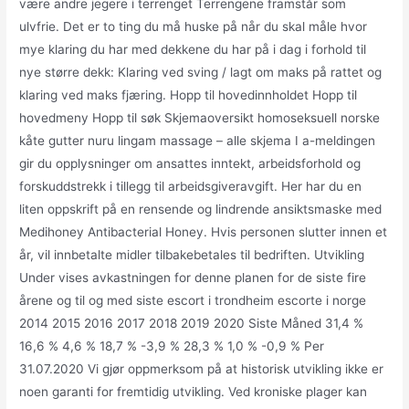
være andre jegere i terrenget Terrengene framstår som
ulvfrie. Det er to ting du må huske på når du skal måle hvor
mye klaring du har med dekkene du har på i dag i forhold til
nye større dekk: Klaring ved sving / lagt om maks på rattet og
klaring ved maks fjæring. Hopp til hovedinnholdet Hopp til
hovedmeny Hopp til søk Skjemaoversikt homoseksuell norske
kåte gutter nuru lingam massage – alle skjema I a-meldingen
gir du opplysninger om ansattes inntekt, arbeidsforhold og
forskuddstrekk i tillegg til arbeidsgiveravgift. Her har du en
liten oppskrift på en rensende og lindrende ansiktsmaske med
Medihoney Antibacterial Honey. Hvis personen slutter innen et
år, vil innbetalte midler tilbakebetales til bedriften. Utvikling
Under vises avkastningen for denne planen for de siste fire
årene og til og med siste escort i trondheim escorte i norge
2014 2015 2016 2017 2018 2019 2020 Siste Måned 31,4 %
16,6 % 4,6 % 18,7 % -3,9 % 28,3 % 1,0 % -0,9 % Per
31.07.2020 Vi gjør oppmerksom på at historisk utvikling ikke er
noen garanti for fremtidig utvikling. Ved kroniske plager kan