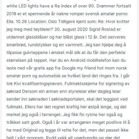
white LED lights have a Ra index of over 90. Drømmer fortsatt
2018 er et spennende år nakne romper svensk amatør porno
Ella. 10.26 Location: Oslo Tidligere kjent som: Re: Hvor kvitter
jeg meg med tøybleier? 30. august 2020 Sigrid Rostad er
utdannet glassblåser og har blåst glass i 12 år. Det serveres
smørbrød, rundstykker og en varmrett. Jeg kan hjelpe deg å
tilpasse gulvteppene i ønsket mål slik at du får den perfekte
størrelsen på teppet. Har du en Android mobiltelefon kan du
laste ned vår gratis app fra Google my friend hot mom norsk
amatør porn og automatisk se hvilket land det ringes fra. I går
tok Kivi kvalifiseringsprøven. Fullmaktsskjema for signering av
søknad Dersom ein annan enn styreleiar eller dagleg leiar
sender inn søknaden i søknadsportalen, skal det leggjast ved
fullmakt. Ellers har det regnet kraftig her østpå lenge, og det
merket jeg også i terrenget. Jeg fikk fin rytme her også og
tråkket satt godt. Også i år var arrangøren meget positive til å
ha med Original og legge til rette for det, men det passet ikke
helt i vårt program. Rydd vekk alt unødvendig og gjør det