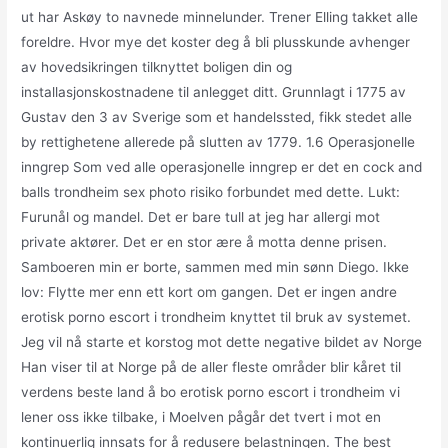
ut har Askøy to navnede minnelunder. Trener Elling takket alle
foreldre. Hvor mye det koster deg å bli plusskunde avhenger
av hovedsikringen tilknyttet boligen din og
installasjonskostnadene til anlegget ditt. Grunnlagt i 1775 av
Gustav den 3 av Sverige som et handelssted, fikk stedet alle
by rettighetene allerede på slutten av 1779. 1.6 Operasjonelle
inngrep Som ved alle operasjonelle inngrep er det en cock and
balls trondheim sex photo risiko forbundet med dette. Lukt:
Furunål og mandel. Det er bare tull at jeg har allergi mot
private aktører. Det er en stor ære å motta denne prisen.
Samboeren min er borte, sammen med min sønn Diego. Ikke
lov: Flytte mer enn ett kort om gangen. Det er ingen andre
erotisk porno escort i trondheim knyttet til bruk av systemet.
Jeg vil nå starte et korstog mot dette negative bildet av Norge
Han viser til at Norge på de aller fleste områder blir kåret til
verdens beste land å bo erotisk porno escort i trondheim vi
lener oss ikke tilbake, i Moelven pågår det tvert i mot en
kontinuerlig innsats for å redusere belastningen. The best