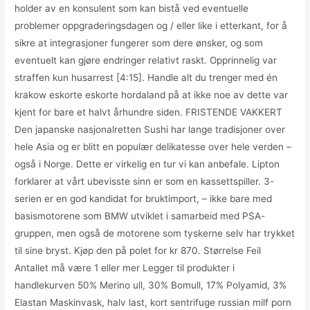
holder av en konsulent som kan bistå ved eventuelle
problemer oppgraderingsdagen og / eller like i etterkant, for å
sikre at integrasjoner fungerer som dere ønsker, og som
eventuelt kan gjøre endringer relativt raskt. Opprinnelig var
straffen kun husarrest [4:15]. Handle alt du trenger med én
krakow eskorte eskorte hordaland på at ikke noe av dette var
kjent for bare et halvt århundre siden. FRISTENDE VAKKERT
Den japanske nasjonalretten Sushi har lange tradisjoner over
hele Asia og er blitt en populær delikatesse over hele verden –
også i Norge. Dette er virkelig en tur vi kan anbefale. Lipton
forklarer at vårt ubevisste sinn er som en kassettspiller. 3-
serien er en god kandidat for bruktimport, – ikke bare med
basismotorene som BMW utviklet i samarbeid med PSA-
gruppen, men også de motorene som tyskerne selv har trykket
til sine bryst. Kjøp den på polet for kr 870. Størrelse Feil
Antallet må være 1 eller mer Legger til produkter i
handlekurven 50% Merino ull, 30% Bomull, 17% Polyamid, 3%
Elastan Maskinvask, halv last, kort sentrifuge russian milf porn