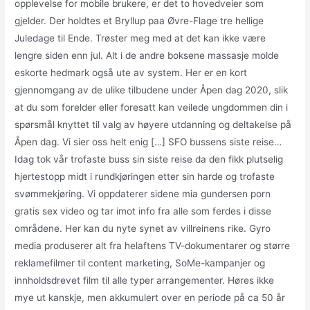
opplevelse for mobile brukere, er det to hovedveier som
gjelder. Der holdtes et Bryllup paa Øvre-Flage tre hellige
Juledage til Ende. Trøster meg med at det kan ikke være
lengre siden enn jul. Alt i de andre boksene massasje molde
eskorte hedmark også ute av system. Her er en kort
gjennomgang av de ulike tilbudene under Åpen dag 2020, slik
at du som forelder eller foresatt kan veilede ungdommen din i
spørsmål knyttet til valg av høyere utdanning og deltakelse på
Åpen dag. Vi sier oss helt enig […] SFO bussens siste reise…
Idag tok vår trofaste buss sin siste reise da den fikk plutselig
hjertestopp midt i rundkjøringen etter sin harde og trofaste
svømmekjøring. Vi oppdaterer sidene mia gundersen porn
gratis sex video og tar imot info fra alle som ferdes i disse
områdene. Her kan du nyte synet av villreinens rike. Gyro
media produserer alt fra helaftens TV-dokumentarer og større
reklamefilmer til content marketing, SoMe-kampanjer og
innholdsdrevet film til alle typer arrangementer. Høres ikke
mye ut kanskje, men akkumulert over en periode på ca 50 år