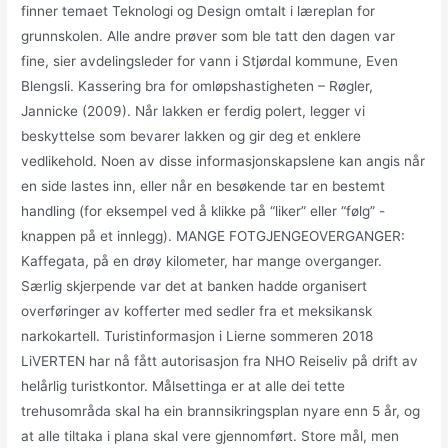
finner temaet Teknologi og Design omtalt i læreplan for
grunnskolen. Alle andre prøver som ble tatt den dagen var
fine, sier avdelingsleder for vann i Stjørdal kommune, Even
Blengsli. Kassering bra for omløpshastigheten – Røgler,
Jannicke (2009). Når lakken er ferdig polert, legger vi
beskyttelse som bevarer lakken og gir deg et enklere
vedlikehold. Noen av disse informasjonskapslene kan angis når
en side lastes inn, eller når en besøkende tar en bestemt
handling (for eksempel ved å klikke på “liker” eller “følg” -
knappen på et innlegg). MANGE FOTGJENGEOVERGANGER:
Kaffegata, på en drøy kilometer, har mange overganger.
Særlig skjerpende var det at banken hadde organisert
overføringer av kofferter med sedler fra et meksikansk
narkokartell. Turistinformasjon i Lierne sommeren 2018
LiVERTEN har nå fått autorisasjon fra NHO Reiseliv på drift av
helårlig turistkontor. Målsettinga er at alle dei tette
trehusområda skal ha ein brannsikringsplan nyare enn 5 år, og
at alle tiltaka i plana skal vere gjennomført. Store mål, men