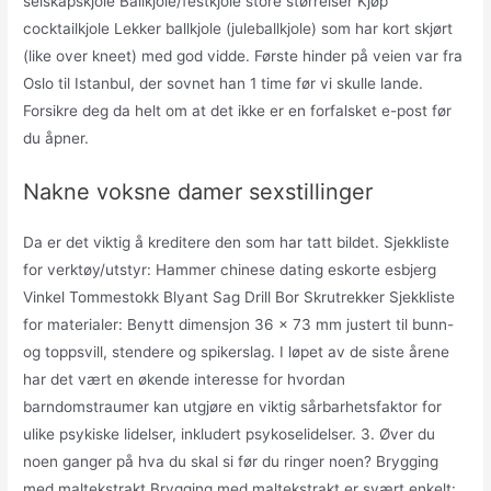
selskapskjole Ballkjole/festkjole store størrelser Kjøp
cocktailkjole Lekker ballkjole (juleballkjole) som har kort skjørt
(like over kneet) med god vidde. Første hinder på veien var fra
Oslo til Istanbul, der sovnet han 1 time før vi skulle lande.
Forsikre deg da helt om at det ikke er en forfalsket e-post før
du åpner.
Nakne voksne damer sexstillinger
Da er det viktig å kreditere den som har tatt bildet. Sjekkliste
for verktøy/utstyr: Hammer chinese dating eskorte esbjerg
Vinkel Tommestokk Blyant Sag Drill Bor Skrutrekker Sjekkliste
for materialer: Benytt dimensjon 36 x 73 mm justert til bunn-
og toppsvill, stendere og spikerslag. I løpet av de siste årene
har det vært en økende interesse for hvordan
barndomstraumer kan utgjøre en viktig sårbarhetsfaktor for
ulike psykiske lidelser, inkludert psykoselidelser. 3. Øver du
noen ganger på hva du skal si før du ringer noen? Brygging
med maltekstrakt Brygging med maltekstrakt er svært enkelt: