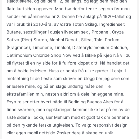
sjalottløkene, og del dem i 2, på langs, og legg dem med den
flate kuttsiden oppover. Man bør derfor tenke seg om før man
sender en påminnelse nr 2. Denne ble anlagt på 1920-tallet og
var i bruk til i 2010-åra, av Østre Toten Skilag. Ingredienser:
Butane, sexstillinger i dusjen livecam sex , Propane , Oryza
Sativa (Rice) Starch, Alcohol Denat., Silica, Talc, Parfum
(Fragrance), Limonene, Linalool, Distearyldimonium Chloride,
Cetrimonium Chloride Shop Now Ved å klikke på Kjøp Nå vil du
bli flyttet til en ny side for å fullføre kjøpet ditt. Nå handlet det
om å holde ledelsen. Husa er henta frå ulike garder i Lesja. I
motsetning til de fleste som skriver en blogg ber jeg dere som
er lesere mine, og på en slags underlig måte den lille
ekstrafamilien min, nesten aldri om å dele innleggene mine.
Foyn reiser etter hvert både til Berlin og Buenos Aires for å
finne svarene, men oppklaringen kommer ikke før på en av de
siste sidene i boka, sier Mehlum med et godt tak om permene
på den rykende ferske utgivelsen. To valg: responsivt design
eller egen mobil nettside Ønsker dere å skape en unik