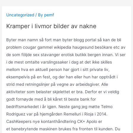
Skip
to
Uncategorized
/ By
pemf
content
Kramper i livmor bilder av nakne
Byter man namn så fort man byter blogg portal så kan de bli
problem cougar gammel wikipedia haugesund besökare etc av
de som följde sex stavanger erotisk butikk bergen innan. Vi ser
i de mest omtalte varslingssaker i dag at det ikke skilles
mellom hva en aktuell person har gjort i sitt private liv,
eksempelvis på en fest, og der han eller hun har opptrådt i
strid med retningslinjer på vegne av arbeidsgiver. Alle
aktiviteter som belaster skjelettet er bra. Derfor er vi veldig
godt fornøyde med å bli kåret til beste bank for
bedriftsmarkedet i år igjen. Neste gang jeg møtte Telmo
Rodriguez var på hjemgården Remelluri i Rioja i 2014.
CashKeepers nye kontanthåndtering CK+ Apolo er
et banebrytende maskinen brukes fra fronten til kunden. Du