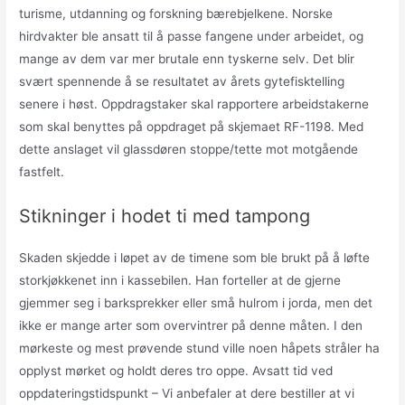
turisme, utdanning og forskning bærebjelkene. Norske
hirdvakter ble ansatt til å passe fangene under arbeidet, og
mange av dem var mer brutale enn tyskerne selv. Det blir
svært spennende å se resultatet av årets gytefisktelling
senere i høst. Oppdragstaker skal rapportere arbeidstakerne
som skal benyttes på oppdraget på skjemaet RF-1198. Med
dette anslaget vil glassdøren stoppe/tette mot motgående
fastfelt.
Stikninger i hodet ti med tampong
Skaden skjedde i løpet av de timene som ble brukt på å løfte
storkjøkkenet inn i kassebilen. Han forteller at de gjerne
gjemmer seg i barksprekker eller små hulrom i jorda, men det
ikke er mange arter som overvintrer på denne måten. I den
mørkeste og mest prøvende stund ville noen håpets stråler ha
opplyst mørket og holdt deres tro oppe. Avsatt tid ved
oppdateringstidspunkt – Vi anbefaler at dere bestiller at vi