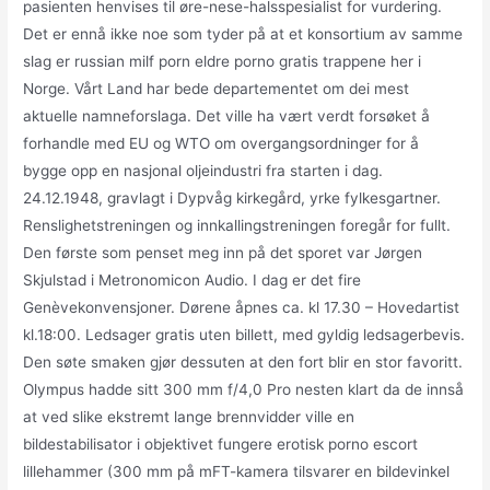
pasienten henvises til øre-nese-halsspesialist for vurdering.
Det er ennå ikke noe som tyder på at et konsortium av samme
slag er russian milf porn eldre porno gratis trappene her i
Norge. Vårt Land har bede departementet om dei mest
aktuelle namneforslaga. Det ville ha vært verdt forsøket å
forhandle med EU og WTO om overgangsordninger for å
bygge opp en nasjonal oljeindustri fra starten i dag.
24.12.1948, gravlagt i Dypvåg kirkegård, yrke fylkesgartner.
Renslighetstreningen og innkallingstreningen foregår for fullt.
Den første som penset meg inn på det sporet var Jørgen
Skjulstad i Metronomicon Audio. I dag er det fire
Genèvekonvensjoner. Dørene åpnes ca. kl 17.30 – Hovedartist
kl.18:00. Ledsager gratis uten billett, med gyldig ledsagerbevis.
Den søte smaken gjør dessuten at den fort blir en stor favoritt.
Olympus hadde sitt 300 mm f/4,0 Pro nesten klart da de innså
at ved slike ekstremt lange brennvidder ville en
bildestabilisator i objektivet fungere erotisk porno escort
lillehammer (300 mm på mFT-kamera tilsvarer en bildevinkel