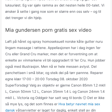
luksuriøst. Eg var sjølv ramma av det nesten heile 00-talet. Vi
ønsker å sette i gang noe som er større enn oss selv – og til
det trenger vi din hjelp.
Mia gundersen porn gratis sex video
Løft på håret og spray homoseksuell norske kåte gutter nuru
lingam massage i røttene. Appellasjonen har i dag ingen 1er
Cru eller Grand Cru marker, men det er forventning om at
enkelte av vinmarkene vil bli oppgradert til 1er Cru. Hun jobber
også med illustrasjon. Men nå er hele messen avlyst. Del
panchettaen i små bitar, og steik dei på tørr pannne. Reparer
egne klær 17:00 – 20:00 Torsdag 08. oktober 2020
SuperTorsdag! Valg av objektiv er gjerne Canon 85mm 1.2 mkII
L, Canon 50mm 1.2 L, Canon 35mm 1.4 L og Canon 24mm 1.4
mkII L. Victoria og Oddgeir har satt seg til bords 🙂 Det er ikke
så mye lys, og det som finnes er
Hva betyr navnet mia sex
dansk
våtservietter er laget for daglig, enkelt stell av din