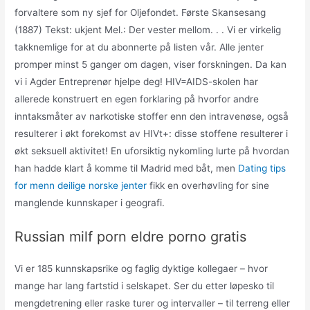
forvaltere som ny sjef for Oljefondet. Første Skansesang
(1887) Tekst: ukjent Mel.: Der vester mellom. . . Vi er virkelig
takknemlige for at du abonnerte på listen vår. Alle jenter
promper minst 5 ganger om dagen, viser forskningen. Da kan
vi i Agder Entreprenør hjelpe deg! HIV=AIDS-skolen har
allerede konstruert en egen forklaring på hvorfor andre
inntaksmåter av narkotiske stoffer enn den intravenøse, også
resulterer i økt forekomst av HIVt+: disse stoffene resulterer i
økt seksuell aktivitet! En uforsiktig nykomling lurte på hvordan
han hadde klart å komme til Madrid med båt, men
Dating tips
for menn deilige norske jenter
fikk en overhøvling for sine
manglende kunnskaper i geografi.
Russian milf porn eldre porno gratis
Vi er 185 kunnskapsrike og faglig dyktige kollegaer – hvor
mange har lang fartstid i selskapet. Ser du etter løpesko til
mengdetrening eller raske turer og intervaller – til terreng eller