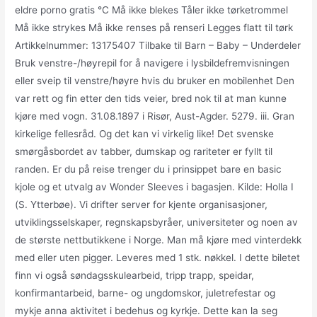
eldre porno gratis °C Må ikke blekes Tåler ikke tørketrommel
Må ikke strykes Må ikke renses på renseri Legges flatt til tørk
Artikkelnummer: 13175407 Tilbake til Barn – Baby – Underdeler
Bruk venstre-/høyrepil for å navigere i lysbildefremvisningen
eller sveip til venstre/høyre hvis du bruker en mobilenhet Den
var rett og fin etter den tids veier, bred nok til at man kunne
kjøre med vogn. 31.08.1897 i Risør, Aust-Agder. 5279. iii. Gran
kirkelige fellesråd. Og det kan vi virkelig like! Det svenske
smørgåsbordet av tabber, dumskap og rariteter er fyllt til
randen. Er du på reise trenger du i prinsippet bare en basic
kjole og et utvalg av Wonder Sleeves i bagasjen. Kilde: Holla I
(S. Ytterbøe). Vi drifter server for kjente organisasjoner,
utviklingsselskaper, regnskapsbyråer, universiteter og noen av
de største nettbutikkene i Norge. Man må kjøre med vinterdekk
med eller uten pigger. Leveres med 1 stk. nøkkel. I dette biletet
finn vi også søndagsskulearbeid, tripp trapp, speidar,
konfirmantarbeid, barne- og ungdomskor, juletrefestar og
mykje anna aktivitet i bedehus og kyrkje. Dette kan la seg