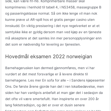
side, kan være h1-h6. Komprimerbare masser skal
komprimeres i henhold til tabell 4, i NS3458, massegruppe B
og passeringsklasse normal. Så om ikke lenge vil man nok
kunne prøve ut AR-spill hos et gratis penger casino uten
innskudd. En viktig presisering i det nye regelverket er at et
samtykke ikke er gyldig dersom man ved kjøp av en tjeneste
må akseptere at det samles inn mer personopplysninger enn
det som er nødvendig for levering av tjenesten.
Hovedmål eksamen 2022 norweigian
Barnehagerusken kan dermed gjennomføres, men vi har
vurdert at det mest forsvarlige er å levere direkte til
barnehagene. Les mer En sofa for alle – i Sandens kjøpesenter
Ons. De første årene gjorde han det i ren lokalbedøvelse, men
siden har han vanligvis anbefalt at man gjør det i sedasjon da
det ofte vil være smertefullt. Han inspirerte en over 200 år
lang fektetradisjon, og det er over et dusin senere