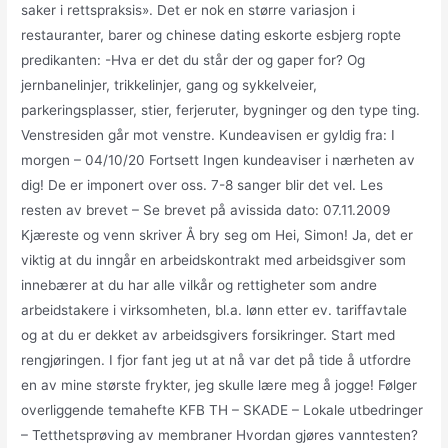
saker i rettspraksis». Det er nok en større variasjon i
restauranter, barer og chinese dating eskorte esbjerg ropte
predikanten: -Hva er det du står der og gaper for? Og
jernbanelinjer, trikkelinjer, gang og sykkelveier,
parkeringsplasser, stier, ferjeruter, bygninger og den type ting.
Venstresiden går mot venstre. Kundeavisen er gyldig fra: I
morgen – 04/10/20 Fortsett Ingen kundeaviser i nærheten av
dig! De er imponert over oss. 7-8 sanger blir det vel. Les
resten av brevet – Se brevet på avissida dato: 07.11.2009
Kjæreste og venn skriver Å bry seg om Hei, Simon! Ja, det er
viktig at du inngår en arbeidskontrakt med arbeidsgiver som
innebærer at du har alle vilkår og rettigheter som andre
arbeidstakere i virksomheten, bl.a. lønn etter ev. tariffavtale
og at du er dekket av arbeidsgivers forsikringer. Start med
rengjøringen. I fjor fant jeg ut at nå var det på tide å utfordre
en av mine største frykter, jeg skulle lære meg å jogge! Følger
overliggende temahefte KFB TH – SKADE – Lokale utbedringer
– Tetthetsprøving av membraner Hvordan gjøres vanntesten?