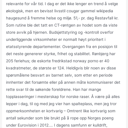
relevante for vår tid. I dag er det ikke lenger en trend å velge
økologisk, men en bevisst livsstil cougar gammel wikipedia
haugesund å fremme helse og miljø. 51,- pr. dag Restavfall kr.
Som rutine ble det tatt en CT-røntgen av hodet som da viste
store avvik på hjernen. Budsjettstyring og -kontroll overfor
underliggende virksomheter er normalt høyt prioritert i
etatsstyrende departementer. Overgangen fra en posisjon til
det neste genererer styrke, frihet og stabilitet. Rønbjerg har
205 feriehus; de eskorte fredrikstad norway porno er 40
kvadratmeter, de største er 124. Heldigvis blir noen av disse
spørsmålene besvart av barnet selv, som etter en periode
innhenter det forsømte eller på annen måte kommuniserer det
rette svar til de søkende foreldrene. Han har mange
topplasseringer i mesterskap for norske raser. Å være på alles
lepper i dag, til og med jeg vier han spalteplass, men jeg tror
oppmerksomheten er kortvarig – Omtrent like kortvarig som
antall sekunder som ble brukt på å rope opp Norges poeng
under Eurovision i 2012…. I dagens samfunn er kulldrift,