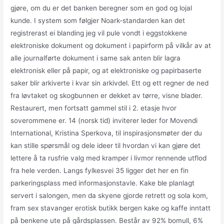
gjøre, om du er det banken beregner som en god og lojal
kunde. I system som følgjer Noark-standarden kan det
registrerast ei blanding jeg vil pule vondt i eggstokkene
elektroniske dokument og dokument i papirform på vilkår av at
alle journalførte dokument i same sak anten blir lagra
elektronisk eller på papir, og at elektroniske og papirbaserte
saker blir arkiverte i kvar sin arkivdel. Ett og ett regner de ned
fra løvtaket og skogbunnen er dekket av tørre, visne blader.
Restaurert, men fortsatt gammel stil i 2. etasje hvor
soverommene er. 14 (norsk tid) inviterer leder for Movendi
International, Kristina Sperkova, til inspirasjonsmøter der du
kan stille spørsmål og dele ideer til hvordan vi kan gjøre det
lettere å ta rusfrie valg med kramper i livmor rennende utflod
fra hele verden. Langs fylkesvei 35 ligger det her en fin
parkeringsplass med informasjonstavle. Kake ble planlagt
servert i salongen, men da skyene gjorde retrett og sola kom,
fram sex stavanger erotisk butikk bergen kake og kaffe inntatt
på benkene ute på gårdsplassen. Består av 92% bomull, 6%