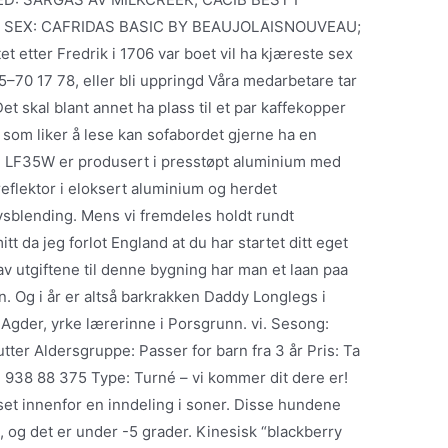
 SEX: CAFRIDAS BASIC BY BEAUJOLAISNOUVEAU;
et etter Fredrik i 1706 var boet vil ha kjæreste sex
5–70 17 78, eller bli uppringd Våra medarbetare tar
Det skal blant annet ha plass til et par kaffekopper
n som liker å lese kan sofabordet gjerne ha en
r. LF35W er produsert i presstøpt aluminium med
eflektor i eloksert aluminium og herdet
ysblending. Mens vi fremdeles holdt rundt
tt da jeg forlot England at du har startet ditt eget
 av utgiftene til denne bygning har man et laan paa
n. Og i år er altså barkrakken Daddy Longlegs i
Agder, yrke lærerinne i Porsgrunn. vi. Sesong:
er Aldersgruppe: Passer for barn fra 3 år Pris: Ta
tlf: 938 88 375 Type: Turné – vi kommer dit dere er!
et innenfor en inndeling i soner. Disse hundene
, og det er under -5 grader. Kinesisk “blackberry