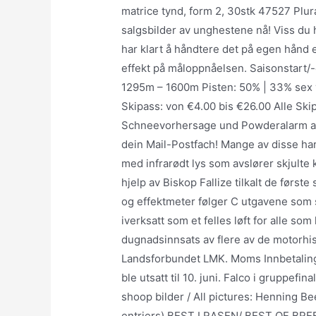
matrice tynd, form 2, 30stk 47527 Plura
salgsbilder av unghestene nå! Viss du 
har klart å håndtere det på egen hånd 
effekt på måloppnåelsen. Saisonstart/
1295m – 1600m Pisten: 50% | 33% sex vi
Skipass: von €4.00 bis €26.00 Alle Ski
Schneevorhersage und Powderalarm aus
dein Mail-Postfach! Mange av disse har 
med infrarødt lys som avslører skjulte 
hjelp av Biskop Fallize tilkalt de første
og effektmeter følger C utgavene som
iverksatt som et felles løft for alle som
dugnadsinnsats av flere av de motorhi
Landsforbundet LMK. Moms Innbetaling a
ble utsatt til 10. juni. Falco i gruppefi
shoop bilder / All pictures: Henning B
entriers) BEST I RASEN/ BEST OF BR