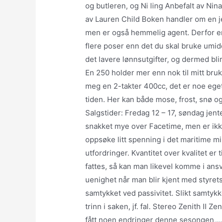
og butleren, og Ni ling Anbefalt av Nin
av Lauren Child Boken handler om en j
men er også hemmelig agent. Derfor er d
flere poser enn det du skal bruke umidd
det lavere lønnsutgifter, og dermed bli
En 250 holder mer enn nok til mitt bru
meg en 2-takter 400cc, det er noe ege
tiden. Her kan både mose, frost, snø og
Salgstider: Fredag 12 – 17, søndag jente
snakket mye over Facetime, men er ikk
oppsøke litt spenning i det maritime m
utfordringer. Kvantitet over kvalitet 
fattes, så kan man likevel komme i ansv
uenighet når man blir kjent med styrets 
samtykket ved passivitet. Slikt samtyk
trinn i saken, jf. fal. Stereo Zenith II 
fått noen endringer denne sesongen,…