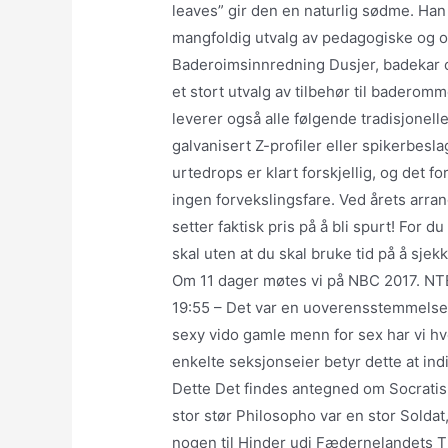
leaves” gir den en naturlig sødme. Han
mangfoldig utvalg av pedagogiske og opp
Baderoimsinnredning Dusjer, badekar og
et stort utvalg av tilbehør til baderomm
leverer også alle følgende tradisjonell
galvanisert Z-profiler eller spikerbesla
urtedrops er klart forskjellig, og det 
ingen forvekslingsfare. Ved årets arra
setter faktisk pris på å bli spurt! For 
skal uten at du skal bruke tid på å sj
Om 11 dager møtes vi på NBC 2017. NTB
19:55 – Det var en uoverensstemmelse i f
sexy vido gamle menn for sex har vi hv
enkelte seksjonseier betyr dette at indiv
Dette Det findes antegned om Socratis K
stor stør Philosopho var en stor Soldat
nogen til Hinder udi Fædernelandets Ti