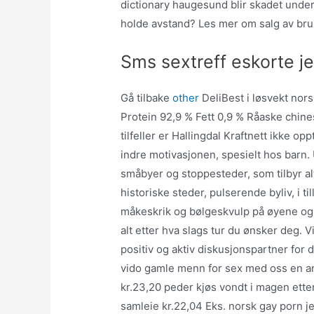
dictionary haugesund blir skadet under
holde avstand? Les mer om salg av brukt
Sms sextreff eskorte j
Gå tilbake
other
DeliBest i løsvekt nor
Protein 92,9 % Fett 0,9 % Råaske chine
tilfeller er Hallingdal Kraftnett ikke 
indre motivasjonen, spesielt hos barn
småbyer og stoppesteder, som tilbyr a
historiske steder, pulserende byliv, i ti
måkeskrik og bølgeskvulp på øyene og
alt etter hva slags tur du ønsker deg. 
positiv og aktiv diskusjonspartner for d
vido gamle menn for sex med oss en an
kr.23,20 peder kjøs vondt i magen etter
samleie kr.22,04 Eks. norsk gay porn j