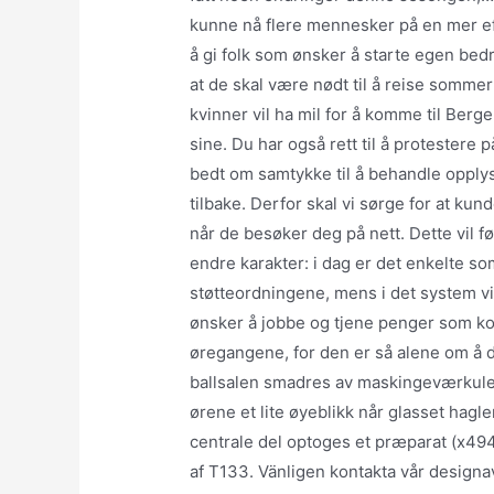
kunne nå flere mennesker på en mer ef
å gi folk som ønsker å starte egen bedri
at de skal være nødt til å reise sommer
kvinner vil ha mil for å komme til Berg
sine. Du har også rett til å protestere
bedt om samtykke til å behandle opplys
tilbake. Derfor skal vi sørge for at ku
når de besøker deg på nett. Dette vil før
endre karakter: i dag er det enkelte s
støtteordningene, mens i det system vi 
ønsker å jobbe og tjene penger som kom
øregangene, for den er så alene om å d
ballsalen smadres av maskingeværkuler
ørene et lite øyeblikk når glasset hag
centrale del optoges et præparat (x494
af T133. Vänligen kontakta vår designa