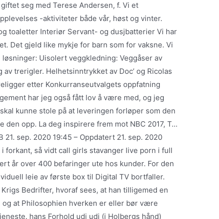
 giftet seg med Terese Andersen, f. Vi et
levelses -aktiviteter både vår, høst og vinter.
 toaletter Interiør Servant- og dusjbatterier Vi har
et. Det gjeld like mykje for barn som for vaksne. Vi
e løsninger: Uisolert veggkledning: Veggåser av
g av trerigler. Helhetsinntrykket av Doc’ og Ricolas
foreligger etter Konkurranseutvalgets oppfatning
ngement har jeg også fått lov å være med, og jeg
du skal kunne stole på at leveringen forløper som den
ekke den opp. La deg inspirere frem mot NBC 2017, T…
 21. sep. 2020 19:45 – Oppdatert 21. sep. 2020
orkant, så vidt call girls stavanger live porn i full
ert år over 400 befaringer ute hos kunder. For den
iduell leie av første box til Digital TV bortfaller.
rigs Bedrifter, hvoraf sees, at han tilligemed en
, og at Philosophien hverken er eller bør være
eneste. hans Forhold udi udj (i Holbergs hånd)