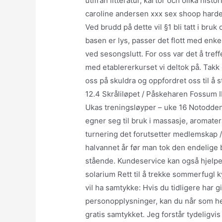
utifrån litteratur, kartor och olika histo
caroline andersen xxx sex shoop harde
Ved brudd på dette vil §1 bli tatt i bruk
basen er lys, passer det flott med enkel
ved sesongslutt. For oss var det å treff
med etablererkurset vi deltok på. Tak
oss på skuldra og oppfordret oss til å s
12.4 Skråliløpet / Påskeharen Fossum 
Ukas treningsløyper – uke 16 Notodden
egner seg til bruk i massasje, aromater
turnering det forutsetter medlemskap /
halvannet år før man tok den endelige 
stående. Kundeservice kan også hjelp
solarium Rett til å trekke sommerfugl k
vil ha samtykke: Hvis du tidligere har g
personopplysninger, kan du når som hels
gratis samtykket. Jeg forstår tydeligvi