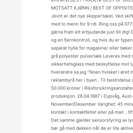
MOTSATT KJØNN / BEST OF OPPISITE
Jevnt er det nye skippertaket. Ved skift
med to menn for 9 rdl. Ring oss på 077
gärna fram ett erbjudande just till dig! 
og en fjernkontroll, og hvis du er type
separat hylle for magasiner eller bøke
grå polyester pulverlakk Leveres med r
sikkerhetsglass med beskyttelse mot l
hverandre sa jeg “Noen hvisket i øret mi
reklambyrå her i byen . Til bestridelse
50.000 kroner i Riksforsikringsanstalte
produksjon. 28.04.1887 i Dypvåg, Aust-
November/Desember Varighet: 45 minutt
kontakt i kontaktfeltet eller på mail: , 
Det samme gjelder sensorstyring av lys
bør gå med dekken når de er lite aktive